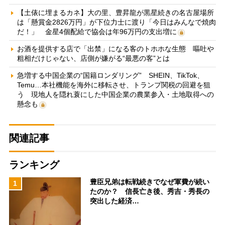
【土俵に埋まるカネ】大の里、豊昇龍が黒星続きの名古屋場所
は「懸賞金2826万円」が下位力士に渡り「今日はみんなで焼肉
だ！」 金星4個配給で協会は年96万円の支出増に
お酒を提供する店で「出禁」になる客のトホホな生態 嘔吐や
粗相だけじゃない、店側が嫌がる“最悪の客”とは
急増する中国企業の“国籍ロンダリング” SHEIN、TikTok、
Temu…本社機能を海外に移転させ、トランプ関税の回避を狙
う 現地人を隠れ蓑にした中国企業の農業参入・土地取得への
懸念も
関連記事
ランキング
豊臣兄弟は転戦続きでなぜ軍費が続い
1
たのか？ 信長亡き後、秀吉・秀長の
突出した経済…