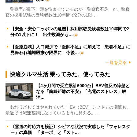
警察庁が目下、頭を悩ませているのが「警察官不足」だ。警察
官の採用試験の受験者数は10年間で2分の1以…
【安全・安心ニッポンの危機】採用試験受験者数は10年間で2
分の1以下に！ 出生数減がも…
【医療崩壊】人口減少で「医師不足」に加えて「患者不足」に
見舞われ地域医療が限界に 今後…
一覧を見る
快適クルマ生活 乗ってみた、使ってみた
【4ヶ月間で受注累計6000台】BEV普及の障壁と
なる「航続距離の不安」「充電のストレス」解
消…
あれほどもてはやされていた「EV（BEV）シフト」の潮流も、
最近では減速基調になっているように見える。…
《雪道の対応力を検証》シビアな状況で実感した「フォレスタ
ー」の真価 「ターボ」と「スト…