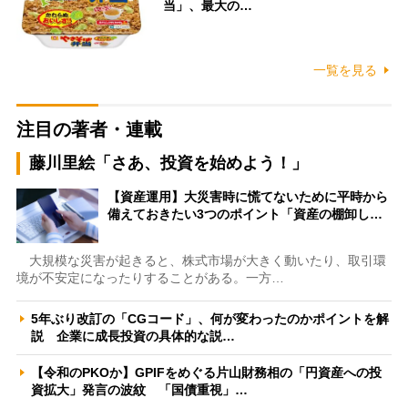
当」、最大の…
一覧を見る
注目の著者・連載
藤川里絵「さあ、投資を始めよう！」
【資産運用】大災害時に慌てないために平時から
備えておきたい3つのポイント「資産の棚卸し…
大規模な災害が起きると、株式市場が大きく動いたり、取引環
境が不安定になったりすることがある。一方…
5年ぶり改訂の「CGコード」、何が変わったのかポイントを解
説 企業に成長投資の具体的な説…
【令和のPKOか】GPIFをめぐる片山財務相の「円資産への投
資拡大」発言の波紋 「国債重視」…