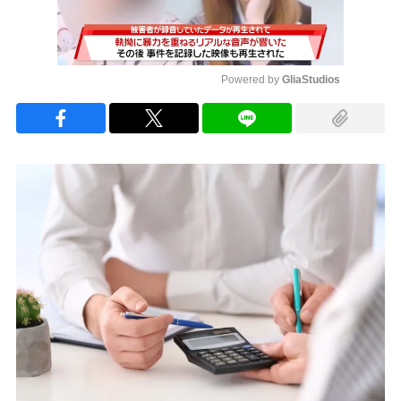
Powered by 
GliaStudios
Mute