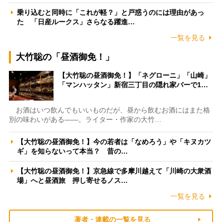
乗り込むと同時に「これが軽？」と戸惑うのには理由があっ
た 「日産ルークス」さらなる躍進…
一覧を見る
大竹聡の「昼酒御免！」
【大竹聡の昼酒御免！】「ネグローニ」「山崎」
「マンハッタン」新宿三丁目の隠れ家バーで1…
お酒はいつ飲んでもいいものだが、昼から飲むお酒にはまた格
別の味わいがある――。ライター・作家の大竹…
【大竹聡の昼酒御免！】今の若者は「なめろう」や「キヌカツ
ギ」を知らないって本当？ 昔の…
【大竹聡の昼酒御免！】京急線で多摩川越えて「川崎の大衆酒
場」へと昼酒旅 押し寄せるノス…
一覧を見る
著者・連載の一覧を見る