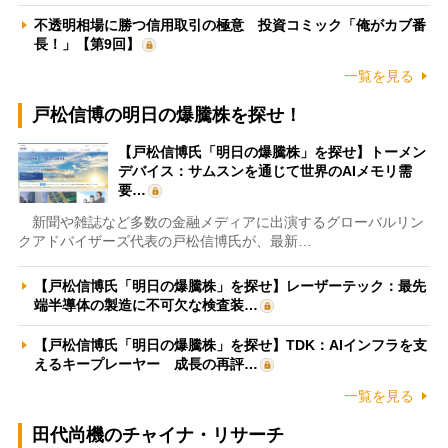
不透明相場に勝つ信用取引の極意 投資コミック「俺がカブ番
長！」【第9回】
一覧を見る
戸松信博の明日の爆騰株を探せ！
【戸松信博氏「明日の爆騰株」を探せ】トーメン
デバイス：サムスンを通じて世界のAIメモリ需
要…
新聞や雑誌など多数の金融メディアに出演するグローバルリン
クアドバイザーズ代表の戸松信博氏が、最新…
【戸松信博氏「明日の爆騰株」を探せ】レーザーテック：最先
端半導体の製造に不可欠な検査装…
【戸松信博氏「明日の爆騰株」を探せ】TDK：AIインフラを支
えるキープレーヤー 成長の再評…
一覧を見る
田代尚機のチャイナ・リサーチ