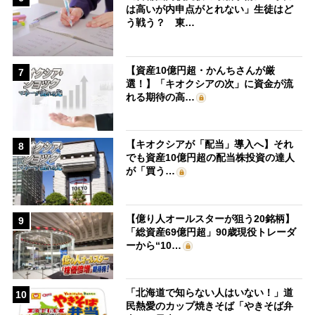
は高いが内申点がとれない」生徒はど
う戦う？ 東…
【資産10億円超・かんちさんが厳
7
選！】「キオクシアの次」に資金が流
れる期待の高…
【キオクシアが「配当」導入へ】それ
8
でも資産10億円超の配当株投資の達人
が「買う…
【億り人オールスターが狙う20銘柄】
9
「総資産69億円超」90歳現役トレーダ
ーから“10…
「北海道で知らない人はいない！」道
10
民熱愛のカップ焼きそば「やきそば弁