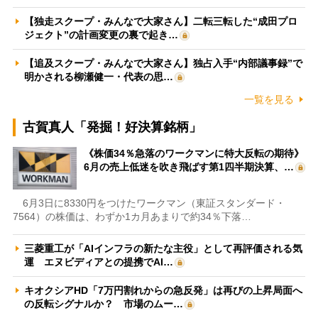
【独走スクープ・みんなで大家さん】二転三転した“成田プロ
ジェクト”の計画変更の裏で起き…
【追及スクープ・みんなで大家さん】独占入手“内部議事録”で
明かされる柳瀬健一・代表の思…
一覧を見る
古賀真人「発掘！好決算銘柄」
《株価34％急落のワークマンに特大反転の期待》
6月の売上低迷を吹き飛ばす第1四半期決算、…
6月3日に8330円をつけたワークマン（東証スタンダード・
7564）の株価は、わずか1カ月あまりで約34％下落…
三菱重工が「AIインフラの新たな主役」として再評価される気
運 エヌビディアとの提携でAI…
キオクシアHD「7万円割れからの急反発」は再びの上昇局面へ
の反転シグナルか？ 市場のムー…