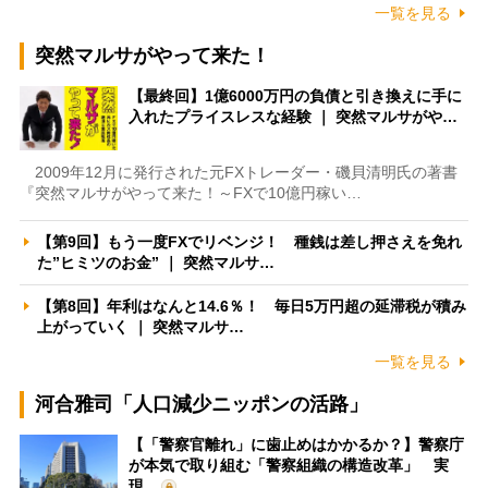
一覧を見る
突然マルサがやって来た！
【最終回】1億6000万円の負債と引き換えに手に
入れたプライスレスな経験 ｜ 突然マルサがや…
2009年12月に発行された元FXトレーダー・磯貝清明氏の著書
『突然マルサがやって来た！～FXで10億円稼い…
【第9回】もう一度FXでリベンジ！ 種銭は差し押さえを免れ
た”ヒミツのお金” ｜ 突然マルサ…
【第8回】年利はなんと14.6％！ 毎日5万円超の延滞税が積み
上がっていく ｜ 突然マルサ…
一覧を見る
河合雅司「人口減少ニッポンの活路」
【「警察官離れ」に歯止めはかかるか？】警察庁
が本気で取り組む「警察組織の構造改革」 実
現…