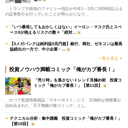
トランプ大統領のファミリー信託が今年1～3月に3000回以上も
の証券取引を行っていたことが明らかになり…
「いつ暴発してもおかしくはない」イーロン・マスク氏とスペ
ースXが抱えるリスクの数々「絶対…
【3メガバンクは純利益5兆円超】銀行、商社、ゼネコンは最高
益続出の一方で、中小企業・…
一覧を見る
投資ノウハウ満載コミック「俺がカブ番長！」
「売り時」を逃さないトレンド見極め術 投資コ
ミック「俺がカブ番長！」【第11回】
かつて投資情報雑誌「マネーポスト」にて、圧倒的な情報量が
詰め込まれた「天下無敵の株コミック」とし…
テクニカル分析・集中講義 投資コミック「俺がカブ番長！」
【第10回】