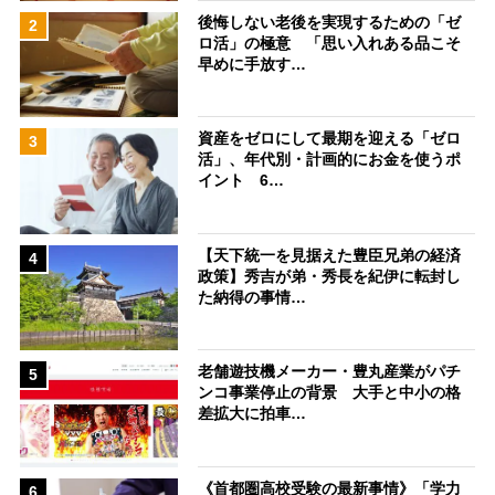
後悔しない老後を実現するための「ゼ
2
ロ活」の極意 「思い入れある品こそ
早めに手放す…
資産をゼロにして最期を迎える「ゼロ
3
活」、年代別・計画的にお金を使うポ
イント 6…
【天下統一を見据えた豊臣兄弟の経済
4
政策】秀吉が弟・秀長を紀伊に転封し
た納得の事情…
老舗遊技機メーカー・豊丸産業がパチ
5
ンコ事業停止の背景 大手と中小の格
差拡大に拍車…
《首都圏高校受験の最新事情》「学力
6