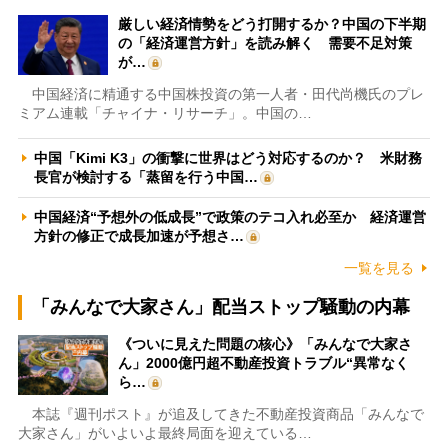
厳しい経済情勢をどう打開するか？中国の下半期
の「経済運営方針」を読み解く 需要不足対策
が…
中国経済に精通する中国株投資の第一人者・田代尚機氏のプレ
ミアム連載「チャイナ・リサーチ」。中国の…
中国「Kimi K3」の衝撃に世界はどう対応するのか？ 米財務
長官が検討する「蒸留を行う中国…
中国経済“予想外の低成長”で政策のテコ入れ必至か 経済運営
方針の修正で成長加速が予想さ…
一覧を見る
「みんなで大家さん」配当ストップ騒動の内幕
《ついに見えた問題の核心》「みんなで大家さ
ん」2000億円超不動産投資トラブル“異常なく
ら…
本誌『週刊ポスト』が追及してきた不動産投資商品「みんなで
大家さん」がいよいよ最終局面を迎えている…