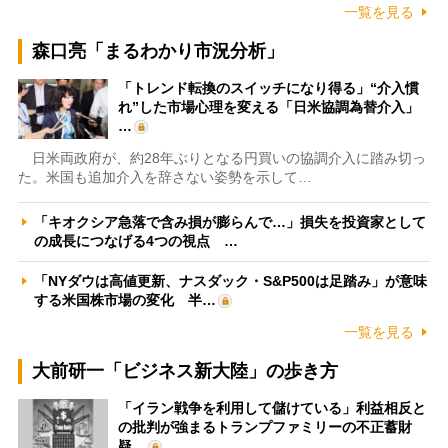
一覧を見る
森口亮「まるわかり市況分析」
「トレンド転換のスイッチになり得る」“介入慣
れ”した市場心理を変える「日米協調為替介入」
…
日米両政府が、約28年ぶりとなる円買いの協調介入に踏み切っ
た。米国も追加介入を辞さない姿勢を示して…
「キオクシア急落で含み損が膨らんで…」損失を投資家として
の成長につなげる4つの視点 …
「NYダウは高値更新、ナスダック・S&P500は足踏み」が意味
する米国株市場の変化 半…
一覧を見る
大前研一「ビジネス新大陸」の歩き方
「イラン戦争を利用して儲けている」利益相反と
の批判が強まるトランプファミリーの不正蓄財
疑…