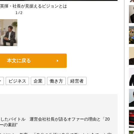
英揮・社長が見据えるビジョンとは
1
/
2
本文に戻る
ー
ビジネス
企業
働き方
経営者
用したバイトル 運営会社社長が語るオファーの理由と「20
ーの素顔”