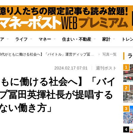
ア
ライフ
マネー
住まい・不動産
家計
トレ
【20代と70代がともに働ける社会へ】「バイトル」運営ディップ冨田英揮社長が提唱する「年齢バイアスのない働き方」
写真一覧
ラ
1
2024.02.17 07:01
週刊ポスト
がともに働ける社会へ】「バイ
2
プ冨田英揮社長が提唱する
ない働き方」
3
4
Loaded
: