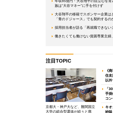
年収85億円・大谷翔平の自立心を
族は“大谷マネー”に手を付けず
大谷翔平の移籍でスポンサー企業はど
「青のドジャース」でも契約するの
採用担当者が語る「再就職できない
働きたくても働けない貧困専業主婦
注目TOPIC
《商
住友
以外
「3
手掛
コン
京都大・神戸大など、難関国立
キオ
大学の総合型選抜が続々と廃
妙味