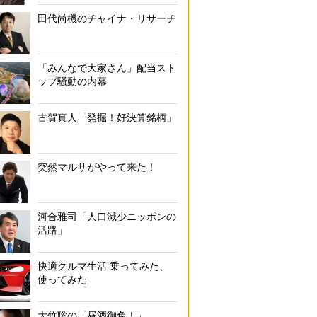
大谷翔平（左）とディップの冨田英揮・社長の対談動画
田代尚機のチャイナ・リサーチ
「みんなで大家さん」配当スト
ップ騒動の内幕
古賀真人「発掘！好決算銘柄」
突然マルサがやって来た！
河合雅司「人口減少ニッポンの
活路」
快適クルマ生活 乗ってみた、
使ってみた
大竹聡の「昼酒御免！」