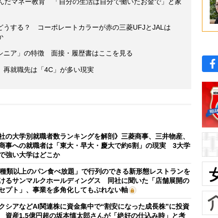
育んだマネー教育 「自分の生活は自分で働いたお金で」と家
うする？ コーポレートカラーが赤の三菱UFJとJALは
か
シニア」の特徴 面接・履歴書はここを見る
、再就職先は「4C」が多い現実
社の大学別就職者数ランキングを解剖》三菱商事、三井物産、
商事への就職者は「東大・早大・慶大で約6割」の現実 3大学
で強い大学はどこか
0種類以上のパン食べ放題」で行列のできる新形態レストランを
けるサンマルクホールディングス 同社に聞いた「店舗展開の
セプト」、事業を多角化してもぶれない軸
クシアなどAI関連株に資金集中で“割安になった成長株”に投資
 資産1.5億円超の坂本慎太郎さんが「絶好の仕込み時」と考