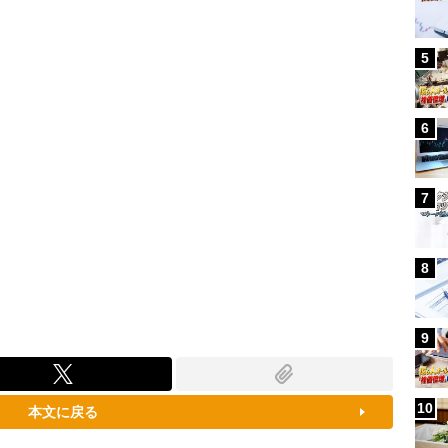
79.52%
5
6
7
8
9
10
本文に戻る