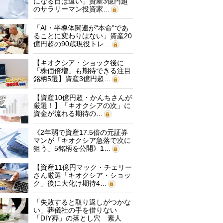
になる日は遠い」資産3億円超
のサラリーマン投資家…
「AI・半導体関連が“本命”であ
ることに変わりはない」資産20
億円超の90歳現役トレ…
【キオクシア・ショック後に
「株価倍増」も期待できる注目
銘柄5選】資産3億円超…
【資産10億円超・かんちさんが
厳選！】「キオクシアの次」に
資金が流れる期待の…
《2年弱で資産17.5倍の元証券
マンが「キオクシア急落で次に
狙う」5銘柄を公開》1…
【資産11億円マック・チェリー
さん厳選「キオクシア・ショッ
ク」後に大化け期待4…
「失敗すると取り返しがつかな
い」葬儀社の手を借りない
「DIY葬」の落とし穴 素人