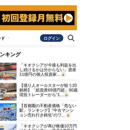
ンド
ログイン
ンキング
「キオクシアが今後も利益を出
し続けるかは分からない」資産
11億円の個人投資家…
【億り人オールスターが狙う20
銘柄】「総資産69億円超」90歳
現役トレーダーから“1…
【首都圏の不動産価格「危ない
駅」ランキング】“中古マンシ
ョン売れ行き鈍化”のワ…
「キオクシアが再び株価10万円