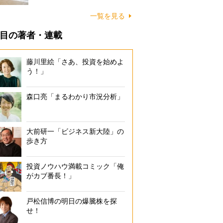
に…
一覧を見る
目の著者・連載
藤川里絵「さあ、投資を始めよ
う！」
森口亮「まるわかり市況分析」
大前研一「ビジネス新大陸」の
歩き方
投資ノウハウ満載コミック「俺
がカブ番長！」
戸松信博の明日の爆騰株を探
せ！