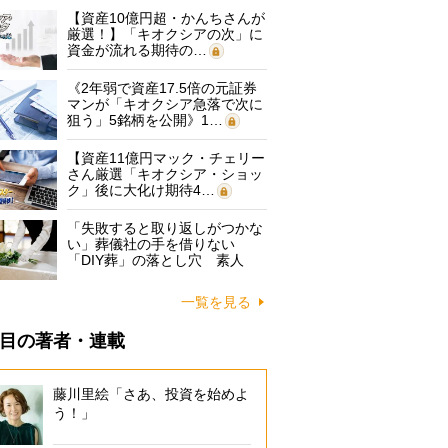
【資産10億円超・かんちさんが
厳選！】「キオクシアの次」に
資金が流れる期待の…
《2年弱で資産17.5倍の元証券
マンが「キオクシア急落で次に
狙う」5銘柄を公開》1…
【資産11億円マック・チェリー
さん厳選「キオクシア・ショッ
ク」後に大化け期待4…
「失敗すると取り返しがつかな
い」葬儀社の手を借りない
「DIY葬」の落とし穴 素人
に…
一覧を見る
目の著者・連載
藤川里絵「さあ、投資を始めよ
う！」