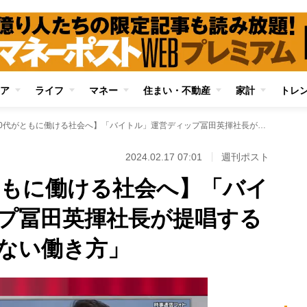
ア
ライフ
マネー
住まい・不動産
家計
トレ
【20代と70代がともに働ける社会へ】「バイトル」運営ディップ冨田英揮社長が提唱する「年齢バイアスのない働き方」
2024.02.17 07:01
週刊ポスト
がともに働ける社会へ】「バイ
プ冨田英揮社長が提唱する
ない働き方」