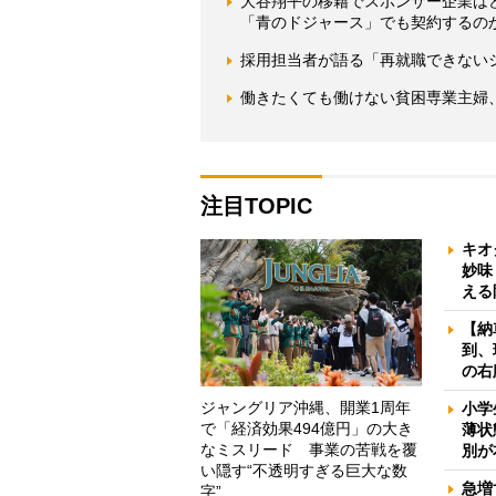
大谷翔平の移籍でスポンサー企業はど
「青のドジャース」でも契約するの
採用担当者が語る「再就職できない
働きたくても働けない貧困専業主婦
注目TOPIC
キオ
妙味
える
【納
到、
の右
ジャングリア沖縄、開業1周年
小学
で「経済効果494億円」の大き
薄状
なミスリード 事業の苦戦を覆
別が
い隠す“不透明すぎる巨大な数
急増
字”