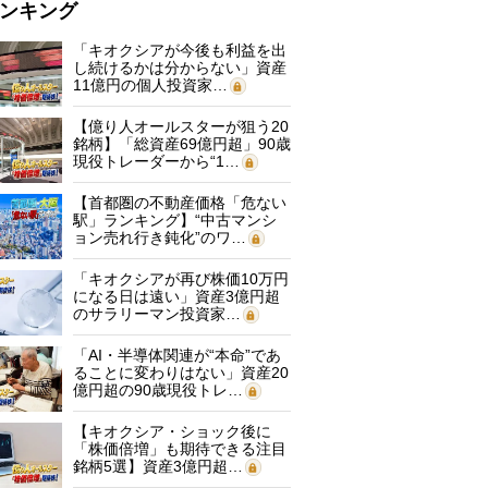
ンキング
「キオクシアが今後も利益を出
し続けるかは分からない」資産
11億円の個人投資家…
【億り人オールスターが狙う20
銘柄】「総資産69億円超」90歳
現役トレーダーから“1…
【首都圏の不動産価格「危ない
駅」ランキング】“中古マンシ
ョン売れ行き鈍化”のワ…
「キオクシアが再び株価10万円
になる日は遠い」資産3億円超
のサラリーマン投資家…
「AI・半導体関連が“本命”であ
ることに変わりはない」資産20
億円超の90歳現役トレ…
【キオクシア・ショック後に
「株価倍増」も期待できる注目
銘柄5選】資産3億円超…