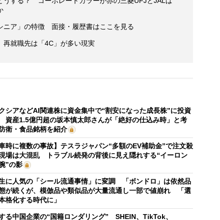
うする？ コーポレートカラーが赤の三菱UFJとJALは
か
シニア」の特徴 面接・履歴書はここを見る
、再就職先は「4C」が多い現実
クシアなどAI関連株に資金集中で“割安になった成長株”に投資
 資産1.5億円超の坂本慎太郎さんが「絶好の仕込み時」と考
防衛・食品銘柄を紹介
車時に複数の事故】テスラジャパン“多額のEV補助金”で注文殺
現場は大混乱 トラブル続発の背後に見え隠れする“イーロン
腕”の影
生に人気の「シール流通事情」に変調 「ボンドロ」は依然品
態が続くが、模倣品や類似品が大量流通し一部で値崩れ 「選
本格化する時代に」
する中国企業の“国籍ロンダリング” SHEIN、TikTok、