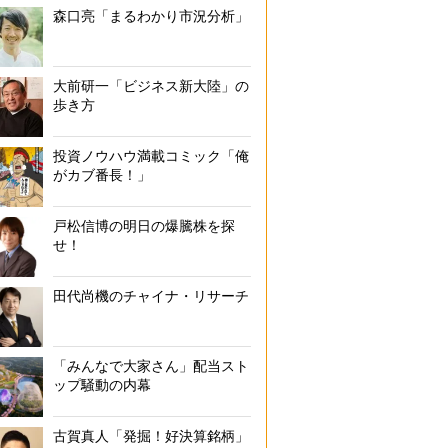
森口亮「まるわかり市況分析」
大前研一「ビジネス新大陸」の
歩き方
投資ノウハウ満載コミック「俺
がカブ番長！」
戸松信博の明日の爆騰株を探
せ！
田代尚機のチャイナ・リサーチ
「みんなで大家さん」配当スト
ップ騒動の内幕
古賀真人「発掘！好決算銘柄」