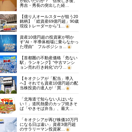
が続いたのか？ 信長亡き後、
秀吉・秀長の突出した経…
【億り人オールスターが狙う20
銘柄】「総資産69億円超」90歳
現役トレーダーから“1…
資産10億円超の投資家が明か
す“AI・半導体相場に乗らなかっ
た理由” フルポジショ…
【首都圏の不動産価格「危ない
駅」ランキング】“中古マンシ
ョン売れ行き鈍化”のワ…
【キオクシアが「配当」導入
へ】それでも資産10億円超の配
当株投資の達人が「買…
「北海道で知らない人はいな
い！」道民熱愛のカップ焼きそ
ば「やきそば弁当」、最大…
「キオクシアが再び株価10万円
になる日は遠い」資産3億円超
のサラリーマン投資家…