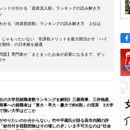
のトレンドが分かる「資産流入額」ランキングの読み解き方
ぶ
がわかる「純資産総額」ランキングの読み解き方 上位は
00」じゃもったいない 非課税メリットを最大限活かす「ハイ
け期待」の日本株を厳選
」問題】専門家が「まとまったお金が必要になるまで、ずっ
ワケ
社の大学別就職者数ランキングを解剖》三菱商事、三井物産、
商事への就職者は「東大・早大・慶大で約6割」の現実 3大学
で強い大学はどこか
がやりたいのか分からない」竹中平蔵氏が語る高市内閣の評
「給付付き税額控除はその場しのぎ」いま不可欠なのは“社会