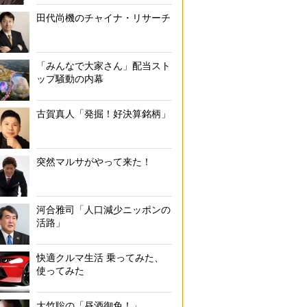
田代尚機のチャイナ・リサーチ
「つみたてNISA」運用実績ランキング（1～12位）
「みんなで大家さん」配当スト
ップ騒動の内幕
古賀真人「発掘！好決算銘柄」
突然マルサがやって来た！
河合雅司「人口減少ニッポンの
活路」
快適クルマ生活 乗ってみた、
使ってみた
大竹聡の「昼酒御免！」