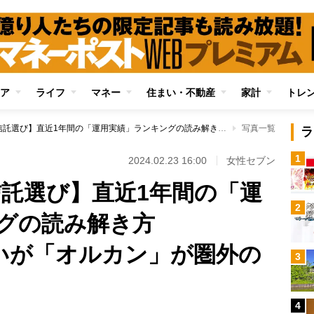
ア
ライフ
マネー
住まい・不動産
家計
トレ
【新NISAの投資信託選び】直近1年間の「運用実績」ランキングの読み解き方 「S&P500」は強いが「オルカン」が圏外の理由
写真一覧
ラ
1
2024.02.23 16:00
女性セブン
信託選び】直近1年間の「運
2
ングの読み解き方
強いが「オルカン」が圏外の
3
4