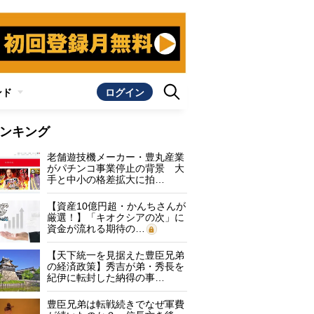
ンド
ログイン
ンキング
老舗遊技機メーカー・豊丸産業
がパチンコ事業停止の背景 大
手と中小の格差拡大に拍…
【資産10億円超・かんちさんが
厳選！】「キオクシアの次」に
資金が流れる期待の…
【天下統一を見据えた豊臣兄弟
の経済政策】秀吉が弟・秀長を
紀伊に転封した納得の事…
豊臣兄弟は転戦続きでなぜ軍費