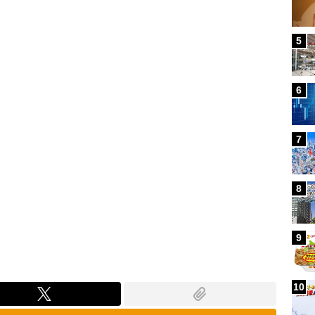
Loaded
:
87.91%
5
6
7
8
9
10