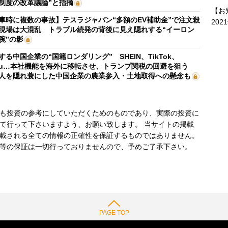
制度の改革議論”と指摘
【お
車時に複数の事故】テスラジャパン“多額のEV補助金”で注文殺
202
現場は大混乱 トラブル続発の背後に見え隠れする“イーロン
腕”の影
する中国企業の“国籍ロンダリング” SHEIN、TikTok、
mu…本社機能を海外に移転させ、トランプ関税の回避を狙う
人を隠れ蓑にした中国企業の農業参入・土地取得への懸念も
も投資の参考にしていただくためのものであり、実際の投資に
て行って下さいますよう、お願い致します。 当サイトの掲載
載される全ての情報の正確性を保証するものではありません。
等の保証は一切行っておりませんので、予めご了承下さい。
PAGE TOP