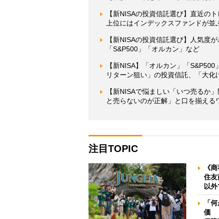
【新NISAの投資信託選び】直近
上位にはインデックスファンドが並
【新NISAの投資信託選び】人気度
「S&P500」「オルカン」など
【新NISA】「オルカン」「S&P5
リターン狙い」の投資信託、「大化
【新NISAで悩ましい「いつ売るか
と売らないのが正解」と口を揃える
注目TOPIC
《商
住友
以外
「何
価 