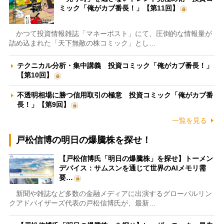
ミック「俺がカブ番長！」【第11回】
かつて投資情報雑誌「マネーポスト」にて、圧倒的な情報量が
詰め込まれた「天下無敵の株コミック」とし…
テクニカル分析・集中講義 投資コミック「俺がカブ番長！」
【第10回】
不透明相場に勝つ信用取引の極意 投資コミック「俺がカブ番
長！」【第9回】
一覧を見る
戸松信博の明日の爆騰株を探せ！
【戸松信博氏「明日の爆騰株」を探せ】トーメン
デバイス：サムスンを通じて世界のAIメモリ需
要…
新聞や雑誌など多数の金融メディアに出演するグローバルリン
クアドバイザーズ代表の戸松信博氏が、最新…