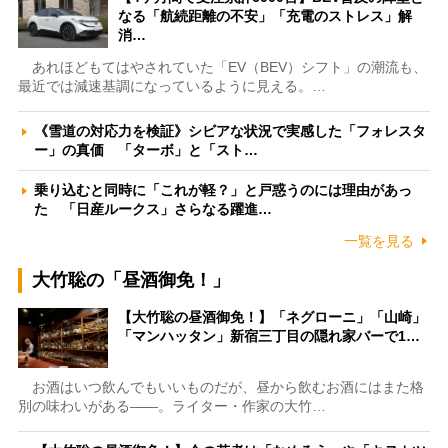
なる「航続距離の不安」「充電のストレス」解
消…
あれほどもてはやされていた「EV（BEV）シフト」の潮流も、
最近では減速基調になっているように見える。…
《雪道の対応力を検証》シビアな状況で実感した「フォレスタ
ー」の真価 「ターボ」と「スト…
乗り込むと同時に「これが軽？」と戸惑うのには理由があっ
た 「日産ルークス」さらなる躍進…
一覧を見る
大竹聡の「昼酒御免！」
【大竹聡の昼酒御免！】「ネグローニ」「山崎」
「マンハッタン」新宿三丁目の隠れ家バーで1…
お酒はいつ飲んでもいいものだが、昼から飲むお酒にはまた格
別の味わいがある――。ライター・作家の大竹…