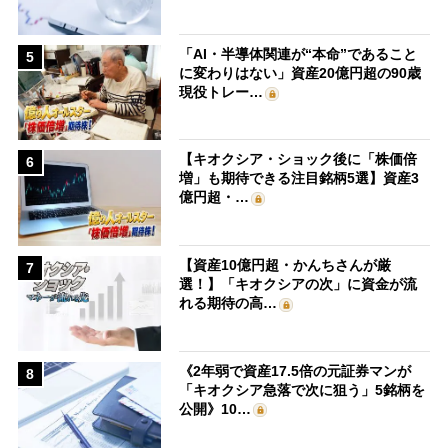
「AI・半導体関連が“本命”であること
5
に変わりはない」資産20億円超の90歳
現役トレー…
【キオクシア・ショック後に「株価倍
6
増」も期待できる注目銘柄5選】資産3
億円超・…
【資産10億円超・かんちさんが厳
7
選！】「キオクシアの次」に資金が流
れる期待の高…
《2年弱で資産17.5倍の元証券マンが
8
「キオクシア急落で次に狙う」5銘柄を
公開》10…