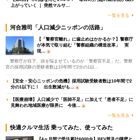
上がっていく ｜ 突然マルサ…
一覧を見る
河合雅司「人口減少ニッポンの活路」
【「警察官離れ」に歯止めはかかるか？】警察庁
が本気で取り組む「警察組織の構造改革」 実
現…
警察庁が目下、頭を悩ませているのが「警察官不足」だ。警察
官の採用試験の受験者数は10年間で2分の1以…
【安全・安心ニッポンの危機】採用試験受験者数は10年間で2
分の1以下に！ 出生数減がも…
【医療崩壊】人口減少で「医師不足」に加えて「患者不足」に
見舞われ地域医療が限界に 今後…
一覧を見る
快適クルマ生活 乗ってみた、使ってみた
【4ヶ月間で受注累計6000台】BEV普及の障壁と