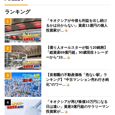
ランキング
「キオクシアが今後も利益を出し続け
1
るかは分からない」資産11億円の個人
投資家が…
【億り人オールスターが狙う20銘柄】
2
「総資産69億円超」90歳現役トレーダ
ーから“10…
【首都圏の不動産価格「危ない駅」ラ
3
ンキング】“中古マンション売れ行き鈍
化”のワー…
「キオクシアが再び株価10万円になる
4
日は遠い」資産3億円超のサラリーマン
投資家が…