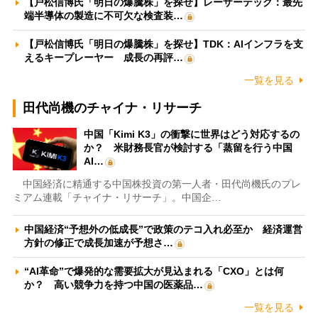
【戸松信博氏「明日の爆騰株」を探せ】レーザーテック：最先
端半導体の製造に不可欠な検査装…
【戸松信博氏「明日の爆騰株」を探せ】TDK：AIインフラを支
えるキープレーヤー 成長の再評…
一覧を見る
田代尚機のチャイナ・リサーチ
中国「Kimi K3」の衝撃に世界はどう対応するの
か？ 米財務長官が検討する「蒸留を行う中国
AI…
中国経済に精通する中国株投資の第一人者・田代尚機氏のプレ
ミアム連載「チャイナ・リサーチ」。中国企…
中国経済“予想外の低成長”で政策のテコ入れ必至か 経済運営
方針の修正で成長加速が予想さ…
“AI革命”で爆発的な需要拡大が見込まれる「CXO」とは何
か？ 高い競争力を持つ中国の医薬品…
一覧を見る