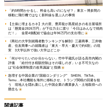
「約5時間かかるし、料金も高いのになぜ？」東京～博多間の
移動に飛行機ではなく新幹線を選ぶ人の事情
【土俵に埋まるカネ】大の里、豊昇龍が黒星続きの名古屋場所
は「懸賞金2826万円」が下位力士に渡り「今日はみんなで焼肉
だ！」 金星4個配給で協会は年96万円の支出増に
《商社の大学別就職者数ランキングを解剖》三菱商事、三井物
産、住友商事への就職者は「東大・早大・慶大で約6割」の現
実 3大学以外で強い大学はどこか
「何がやりたいのか分からない」竹中平蔵氏が語る高市内閣の
評価 「給付付き税額控除はその場しのぎ」いま不可欠なの
は“社会保障制度の改革議論”と指摘
急増する中国企業の“国籍ロンダリング” SHEIN、TikTok、
Temu…本社機能を海外に移転させ、トランプ関税の回避を狙
う 現地人を隠れ蓑にした中国企業の農業参入・土地取得への
懸念も
関連記事