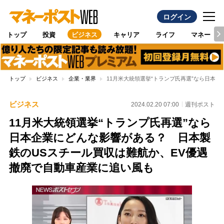
ログイン
トップ
投資
ビジネス
キャリア
ライフ
マネー
トップ
ビジネス
企業・業界
11月米大統領選挙“トランプ氏再選”なら日本
ビジネス
2024.02.20 07:00
週刊ポスト
11月米大統領選挙“トランプ氏再選”なら
日本企業にどんな影響がある？ 日本製
鉄のUSスチール買収は難航か、EV優遇
撤廃で自動車産業に追い風も