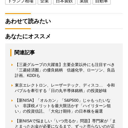
トランプ相場
企業
日本製鉄
業績
自動車
あわせて読みたい
あなたにオススメ
関連記事
【三菱グループの大躍進】主要企業以外にも注目すべき
「三菱経済圏」の優良銘柄 信越化学、ローソン、良品
計画、KDDIも
東京エレクトロン、レーザーテック、ディスコ… 令和
バブルを牽引する「日の丸半導体銘柄」の投資妙味
【新NISA】「オルカン」「S&P500」じゃもったいな
い 非課税メリットを最大限活かす「ハイリターン狙
い」の投資信託、「大化け期待」の日本株を厳選
【新NISAで悩ましい「いつ売るか」問題】専門家が「ま
とまったお金が必要になるまで、ずっと売らないのが正