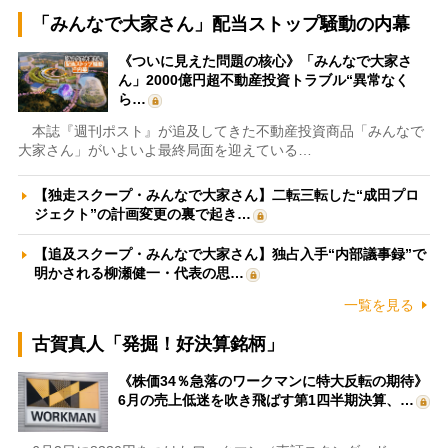
「みんなで大家さん」配当ストップ騒動の内幕
《ついに見えた問題の核心》「みんなで大家さ
ん」2000億円超不動産投資トラブル“異常なく
ら…
本誌『週刊ポスト』が追及してきた不動産投資商品「みんなで
大家さん」がいよいよ最終局面を迎えている…
【独走スクープ・みんなで大家さん】二転三転した“成田プロ
ジェクト”の計画変更の裏で起き…
【追及スクープ・みんなで大家さん】独占入手“内部議事録”で
明かされる柳瀬健一・代表の思…
一覧を見る
古賀真人「発掘！好決算銘柄」
《株価34％急落のワークマンに特大反転の期待》
6月の売上低迷を吹き飛ばす第1四半期決算、…