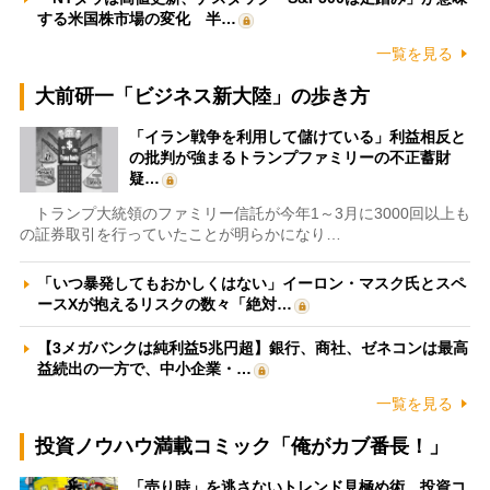
する米国株市場の変化 半…
一覧を見る
大前研一「ビジネス新大陸」の歩き方
「イラン戦争を利用して儲けている」利益相反と
の批判が強まるトランプファミリーの不正蓄財
疑…
トランプ大統領のファミリー信託が今年1～3月に3000回以上も
の証券取引を行っていたことが明らかになり…
「いつ暴発してもおかしくはない」イーロン・マスク氏とスペ
ースXが抱えるリスクの数々「絶対…
【3メガバンクは純利益5兆円超】銀行、商社、ゼネコンは最高
益続出の一方で、中小企業・…
一覧を見る
投資ノウハウ満載コミック「俺がカブ番長！」
「売り時」を逃さないトレンド見極め術 投資コ