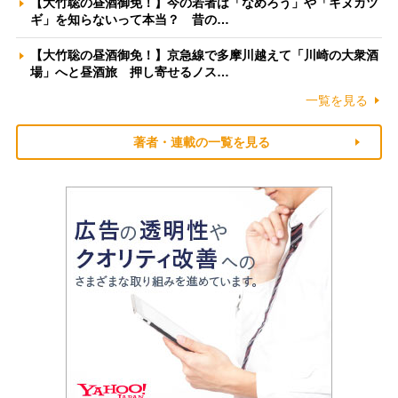
【大竹聡の昼酒御免！】今の若者は「なめろう」や「キヌカツ
ギ」を知らないって本当？ 昔の…
【大竹聡の昼酒御免！】京急線で多摩川越えて「川崎の大衆酒
場」へと昼酒旅 押し寄せるノス…
一覧を見る
著者・連載の一覧を見る