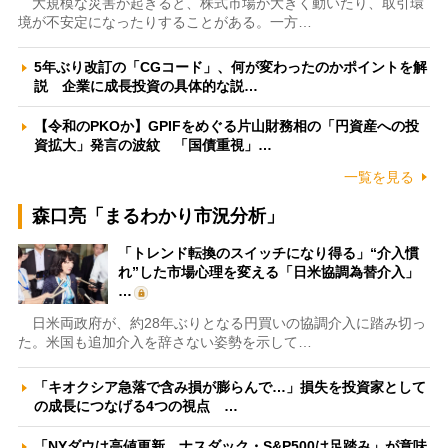
大規模な災害が起きると、株式市場が大きく動いたり、取引環
境が不安定になったりすることがある。一方…
5年ぶり改訂の「CGコード」、何が変わったのかポイントを解
説 企業に成長投資の具体的な説…
【令和のPKOか】GPIFをめぐる片山財務相の「円資産への投
資拡大」発言の波紋 「国債重視」…
一覧を見る
森口亮「まるわかり市況分析」
「トレンド転換のスイッチになり得る」“介入慣
れ”した市場心理を変える「日米協調為替介入」
…
日米両政府が、約28年ぶりとなる円買いの協調介入に踏み切っ
た。米国も追加介入を辞さない姿勢を示して…
「キオクシア急落で含み損が膨らんで…」損失を投資家として
の成長につなげる4つの視点 …
「NYダウは高値更新、ナスダック・S&P500は足踏み」が意味