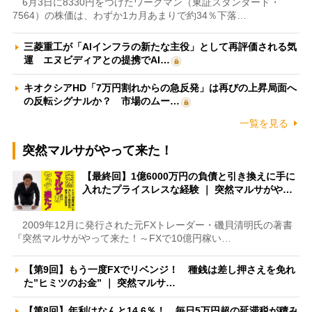
6月3日に8330円をつけたワークマン（東証スタンダード・
7564）の株価は、わずか1カ月あまりで約34％下落…
三菱重工が「AIインフラの新たな主役」として再評価される気
運 エヌビディアとの提携でAI…
キオクシアHD「7万円割れからの急反発」は再びの上昇局面へ
の反転シグナルか？ 市場のムー…
一覧を見る
突然マルサがやって来た！
【最終回】1億6000万円の負債と引き換えに手に
入れたプライスレスな経験 ｜ 突然マルサがや…
2009年12月に発行された元FXトレーダー・磯貝清明氏の著書
『突然マルサがやって来た！～FXで10億円稼い…
【第9回】もう一度FXでリベンジ！ 種銭は差し押さえを免れ
た”ヒミツのお金” ｜ 突然マルサ…
【第8回】年利はなんと14.6％！ 毎日5万円超の延滞税が積み