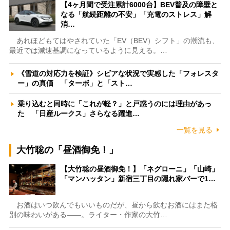
【4ヶ月間で受注累計6000台】BEV普及の障壁と
なる「航続距離の不安」「充電のストレス」解
消…
あれほどもてはやされていた「EV（BEV）シフト」の潮流も、
最近では減速基調になっているように見える。…
《雪道の対応力を検証》シビアな状況で実感した「フォレスタ
ー」の真価 「ターボ」と「スト…
乗り込むと同時に「これが軽？」と戸惑うのには理由があっ
た 「日産ルークス」さらなる躍進…
一覧を見る
大竹聡の「昼酒御免！」
【大竹聡の昼酒御免！】「ネグローニ」「山崎」
「マンハッタン」新宿三丁目の隠れ家バーで1…
お酒はいつ飲んでもいいものだが、昼から飲むお酒にはまた格
別の味わいがある――。ライター・作家の大竹…