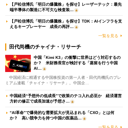
【戸松信博氏「明日の爆騰株」を探せ】レーザーテック：最先
端半導体の製造に不可欠な検査装…
【戸松信博氏「明日の爆騰株」を探せ】TDK：AIインフラを支
えるキープレーヤー 成長の再評…
一覧を見る
田代尚機のチャイナ・リサーチ
中国「Kimi K3」の衝撃に世界はどう対応するの
か？ 米財務長官が検討する「蒸留を行う中国
AI…
中国経済に精通する中国株投資の第一人者・田代尚機氏のプレ
ミアム連載「チャイナ・リサーチ」。中国企…
中国経済“予想外の低成長”で政策のテコ入れ必至か 経済運営
方針の修正で成長加速が予想さ…
“AI革命”で爆発的な需要拡大が見込まれる「CXO」とは何
か？ 高い競争力を持つ中国の医薬品…
一覧を見る