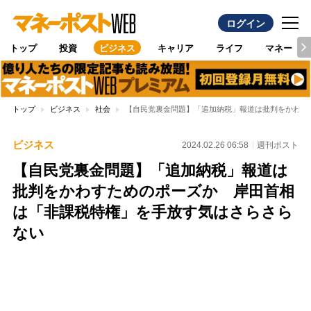
ログイン
トップ
投資
ビジネス
キャリア
ライフ
マネー
トップ
ビジネス
社会
【自民党裏金問題】「追加納税」報道は批判をかわす
ビジネス
2024.02.26 06:58
週刊ポスト
【自民党裏金問題】「追加納税」報道は
批判をかわすためのポーズか 岸田首相
は「非課税特権」を手放す気はさらさら
ない
Loaded
:
100.00%
/
Unmute