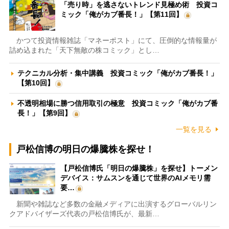
「売り時」を逃さないトレンド見極め術 投資コ
ミック「俺がカブ番長！」【第11回】
かつて投資情報雑誌「マネーポスト」にて、圧倒的な情報量が
詰め込まれた「天下無敵の株コミック」とし…
テクニカル分析・集中講義 投資コミック「俺がカブ番長！」
【第10回】
不透明相場に勝つ信用取引の極意 投資コミック「俺がカブ番
長！」【第9回】
一覧を見る
戸松信博の明日の爆騰株を探せ！
【戸松信博氏「明日の爆騰株」を探せ】トーメン
デバイス：サムスンを通じて世界のAIメモリ需
要…
新聞や雑誌など多数の金融メディアに出演するグローバルリン
クアドバイザーズ代表の戸松信博氏が、最新…