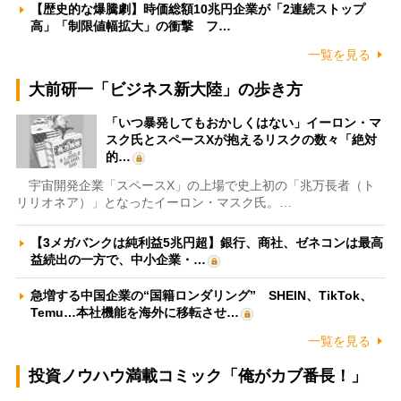
【歴史的な爆騰劇】時価総額10兆円企業が「2連続ストップ
高」「制限値幅拡大」の衝撃 フ…
一覧を見る
大前研一「ビジネス新大陸」の歩き方
「いつ暴発してもおかしくはない」イーロン・マ
スク氏とスペースXが抱えるリスクの数々「絶対
的…
宇宙開発企業「スペースX」の上場で史上初の「兆万長者（ト
リリオネア）」となったイーロン・マスク氏。…
【3メガバンクは純利益5兆円超】銀行、商社、ゼネコンは最高
益続出の一方で、中小企業・…
急増する中国企業の“国籍ロンダリング” SHEIN、TikTok、
Temu…本社機能を海外に移転させ…
一覧を見る
投資ノウハウ満載コミック「俺がカブ番長！」