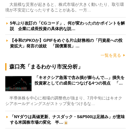
大規模な災害が起きると、株式市場が大きく動いたり、取引環
境が不安定になったりすることがある。一方…
5年ぶり改訂の「CGコード」、何が変わったのかポイントを解
説 企業に成長投資の具体的な説…
【令和のPKOか】GPIFをめぐる片山財務相の「円資産への投
資拡大」発言の波紋 「国債重視」…
一覧を見る
森口亮「まるわかり市況分析」
「キオクシア急落で含み損が膨らんで…」損失を
投資家としての成長につなげる4つの視点 「…
半導体株を中心に相場の調整色が強まり、7月中旬にはキオク
シアホールディングスがストップ安をつけるな…
「NYダウは高値更新、ナスダック・S&P500は足踏み」が意味
する米国株市場の変化 半…