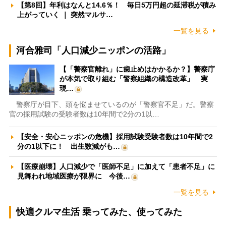
【第8回】年利はなんと14.6％！ 毎日5万円超の延滞税が積み
上がっていく ｜ 突然マルサ…
一覧を見る
河合雅司「人口減少ニッポンの活路」
【「警察官離れ」に歯止めはかかるか？】警察庁
が本気で取り組む「警察組織の構造改革」 実
現…
警察庁が目下、頭を悩ませているのが「警察官不足」だ。警察
官の採用試験の受験者数は10年間で2分の1以…
【安全・安心ニッポンの危機】採用試験受験者数は10年間で2
分の1以下に！ 出生数減がも…
【医療崩壊】人口減少で「医師不足」に加えて「患者不足」に
見舞われ地域医療が限界に 今後…
一覧を見る
快適クルマ生活 乗ってみた、使ってみた