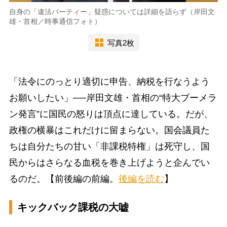
自身の「違法パーティー」疑惑については詳細を語らず（岸田文
雄・首相／時事通信フォト）
写真2枚
「法令にのっとり適切に申告、納税を行なうよう
お願いしたい」──岸田文雄・首相の“特大ブーメラ
ン発言”に国民の怒りは頂点に達している。だが、
政権の横暴はこれだけに留まらない。国会議員た
ちは自分たちの甘い「非課税特権」は死守し、国
民からはさらなる血税を巻き上げようと企んでい
るのだ。【前後編の前編。
後編を読む
】
キックバック課税の大嘘