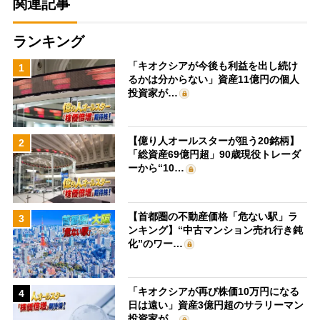
関連記事
ランキング
「キオクシアが今後も利益を出し続け
1
るかは分からない」資産11億円の個人
投資家が…
【億り人オールスターが狙う20銘柄】
2
「総資産69億円超」90歳現役トレーダ
ーから“10…
【首都圏の不動産価格「危ない駅」ラ
3
ンキング】“中古マンション売れ行き鈍
化”のワー…
「キオクシアが再び株価10万円になる
4
日は遠い」資産3億円超のサラリーマン
投資家が…