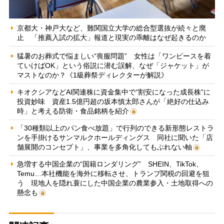
京都大・神戸大など、難関国立大学の総合型選抜が続々と廃
止 「推薦入試の拡大」報道と現実の乖離はなぜ起きるのか
猛暑のお葬式で悩ましい“喪服問題” 女性は「ワンピースを着
ていけばOK」という俗説に潜む誤解、なぜ「ジャケット」が
マストなのか？《1級葬祭ディレクターが解説》
キオクシアなどAI関連株に資金集中で“割安になった成長株”に
投資妙味 資産1.5億円超の坂本慎太郎さんが「絶好の仕込み
時」と考える防衛・食品銘柄を紹介
「30種類以上のパン食べ放題」で行列のできる新形態レストラ
ンを手掛けるサンマルクホールディングス 同社に聞いた「店
舗展開のコンセプト」、事業を多角化してもぶれない軸
急増する中国企業の“国籍ロンダリング” SHEIN、TikTok、
Temu…本社機能を海外に移転させ、トランプ関税の回避を狙
う 現地人を隠れ蓑にした中国企業の農業参入・土地取得への
懸念も