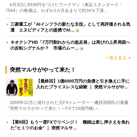
6月3日に8330円をつけたワークマン（東証スタンダード・
7564）の株価は、わずか1カ月あまりで約34％下落…
三菱重工が「AIインフラの新たな主役」として再評価される気
運 エヌビディアとの提携でAI…
キオクシアHD「7万円割れからの急反発」は再びの上昇局面へ
の反転シグナルか？ 市場のムー…
一覧を見る
突然マルサがやって来た！
【最終回】1億6000万円の負債と引き換えに手に
入れたプライスレスな経験 ｜ 突然マルサがや…
2009年12月に発行された元FXトレーダー・磯貝清明氏の著書
『突然マルサがやって来た！～FXで10億円稼い…
【第9回】もう一度FXでリベンジ！ 種銭は差し押さえを免れ
た”ヒミツのお金” ｜ 突然マルサ…