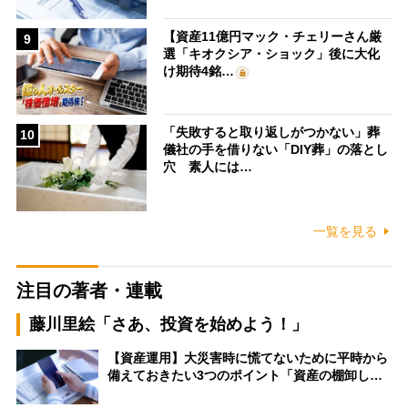
【資産11億円マック・チェリーさん厳
9
選「キオクシア・ショック」後に大化
け期待4銘…
「失敗すると取り返しがつかない」葬
10
儀社の手を借りない「DIY葬」の落とし
穴 素人には…
一覧を見る
注目の著者・連載
藤川里絵「さあ、投資を始めよう！」
【資産運用】大災害時に慌てないために平時から
備えておきたい3つのポイント「資産の棚卸し…