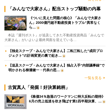
「みんなで大家さん」配当ストップ騒動の内幕
《ついに見えた問題の核心》「みんなで大家さ
ん」2000億円超不動産投資トラブル“異常なく
ら…
本誌『週刊ポスト』が追及してきた不動産投資商品「みんなで
大家さん」がいよいよ最終局面を迎えている…
【独走スクープ・みんなで大家さん】二転三転した“成田プロ
ジェクト”の計画変更の裏で起き…
【追及スクープ・みんなで大家さん】独占入手“内部議事録”で
明かされる柳瀬健一・代表の思…
一覧を見る
古賀真人「発掘！好決算銘柄」
《株価34％急落のワークマンに特大反転の期待》
6月の売上低迷を吹き飛ばす第1四半期決算、…