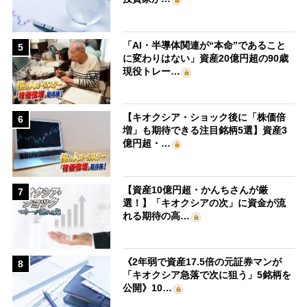
「AI・半導体関連が“本命”であること
5
に変わりはない」資産20億円超の90歳
現役トレー…
【キオクシア・ショック後に「株価倍
6
増」も期待できる注目銘柄5選】資産3
億円超・…
【資産10億円超・かんちさんが厳
7
選！】「キオクシアの次」に資金が流
れる期待の高…
《2年弱で資産17.5倍の元証券マンが
8
「キオクシア急落で次に狙う」5銘柄を
公開》10…