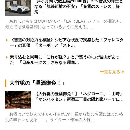
【4ヶ月間で受注累計6000台】BEV普及の障壁と
なる「航続距離の不安」「充電のストレス」解
消…
あれほどもてはやされていた「EV（BEV）シフト」の潮流も、
最近では減速基調になっているように見える。…
《雪道の対応力を検証》シビアな状況で実感した「フォレスタ
ー」の真価 「ターボ」と「スト…
乗り込むと同時に「これが軽？」と戸惑うのには理由があっ
た 「日産ルークス」さらなる躍進…
一覧を見る
大竹聡の「昼酒御免！」
【大竹聡の昼酒御免！】「ネグローニ」「山崎」
「マンハッタン」新宿三丁目の隠れ家バーで1…
お酒はいつ飲んでもいいものだが、昼から飲むお酒にはまた格
別の味わいがある――。ライター・作家の大竹…