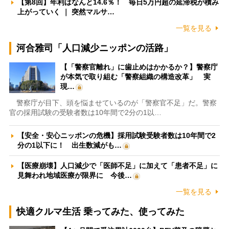
【第8回】年利はなんと14.6％！ 毎日5万円超の延滞税が積み
上がっていく ｜ 突然マルサ…
一覧を見る
河合雅司「人口減少ニッポンの活路」
【「警察官離れ」に歯止めはかかるか？】警察庁
が本気で取り組む「警察組織の構造改革」 実
現…
警察庁が目下、頭を悩ませているのが「警察官不足」だ。警察
官の採用試験の受験者数は10年間で2分の1以…
【安全・安心ニッポンの危機】採用試験受験者数は10年間で2
分の1以下に！ 出生数減がも…
【医療崩壊】人口減少で「医師不足」に加えて「患者不足」に
見舞われ地域医療が限界に 今後…
一覧を見る
快適クルマ生活 乗ってみた、使ってみた