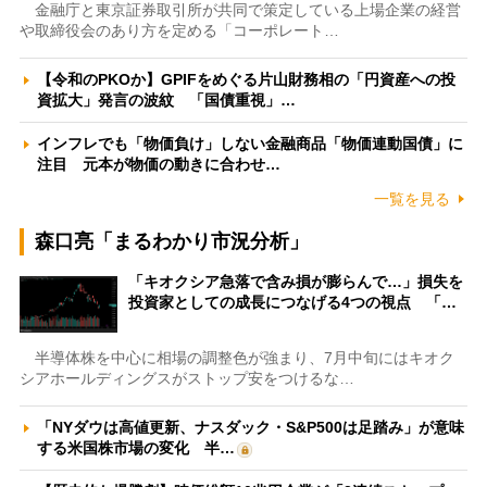
金融庁と東京証券取引所が共同で策定している上場企業の経営
や取締役会のあり方を定める「コーポレート…
【令和のPKOか】GPIFをめぐる片山財務相の「円資産への投
資拡大」発言の波紋 「国債重視」…
インフレでも「物価負け」しない金融商品「物価連動国債」に
注目 元本が物価の動きに合わせ…
一覧を見る
森口亮「まるわかり市況分析」
「キオクシア急落で含み損が膨らんで…」損失を
投資家としての成長につなげる4つの視点 「…
半導体株を中心に相場の調整色が強まり、7月中旬にはキオク
シアホールディングスがストップ安をつけるな…
「NYダウは高値更新、ナスダック・S&P500は足踏み」が意味
する米国株市場の変化 半…