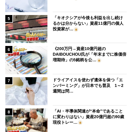
「キオクシアが今後も利益を出し続け
5
るかは分からない」資産11億円の個人
投資家が…
《200万円→資産10億円超の
6
DAIBOUCHOU氏が「年末までに株価倍
増期待」の5銘柄を公…
ドライアイスを使わず遺体を保つ「エ
7
ンバーミング」が日本でも普及 1～2
週間は問…
「AI・半導体関連が“本命”であること
8
に変わりはない」資産20億円超の90歳
現役トレー…