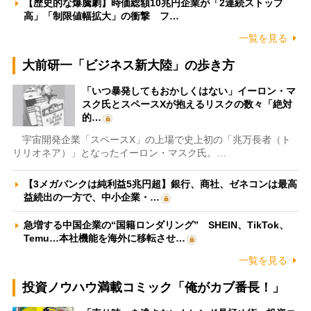
【歴史的な爆騰劇】時価総額10兆円企業が「2連続ストップ
高」「制限値幅拡大」の衝撃 フ…
一覧を見る
大前研一「ビジネス新大陸」の歩き方
「いつ暴発してもおかしくはない」イーロン・マ
スク氏とスペースXが抱えるリスクの数々「絶対
的…
宇宙開発企業「スペースX」の上場で史上初の「兆万長者（ト
リリオネア）」となったイーロン・マスク氏。…
【3メガバンクは純利益5兆円超】銀行、商社、ゼネコンは最高
益続出の一方で、中小企業・…
急増する中国企業の“国籍ロンダリング” SHEIN、TikTok、
Temu…本社機能を海外に移転させ…
一覧を見る
投資ノウハウ満載コミック「俺がカブ番長！」