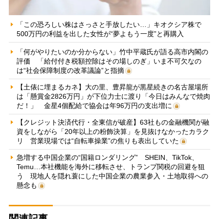
「この恐ろしい株はさっさと手放したい…」キオクシア株で
500万円の利益を出した女性が“夢よもう一度”と再購入
「何がやりたいのか分からない」竹中平蔵氏が語る高市内閣の
評価 「給付付き税額控除はその場しのぎ」いま不可欠なの
は“社会保障制度の改革議論”と指摘
【土俵に埋まるカネ】大の里、豊昇龍が黒星続きの名古屋場所
は「懸賞金2826万円」が下位力士に渡り「今日はみんなで焼肉
だ！」 金星4個配給で協会は年96万円の支出増に
【クレジット決済代行・全東信が破産】63社もの金融機関が融
資をしながら「20年以上の粉飾決算」を見抜けなかったカラク
リ 営業現場では“自転車操業”の焦りも表出していた
急増する中国企業の“国籍ロンダリング” SHEIN、TikTok、
Temu…本社機能を海外に移転させ、トランプ関税の回避を狙
う 現地人を隠れ蓑にした中国企業の農業参入・土地取得への
懸念も
関連記事