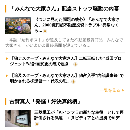
「みんなで大家さん」配当ストップ騒動の内幕
《ついに見えた問題の核心》「みんなで大家さ
ん」2000億円超不動産投資トラブル“異常なく
ら…
本誌『週刊ポスト』が追及してきた不動産投資商品「みんなで
大家さん」がいよいよ最終局面を迎えている…
【独走スクープ・みんなで大家さん】二転三転した“成田プロ
ジェクト”の計画変更の裏で起き…
【追及スクープ・みんなで大家さん】独占入手“内部議事録”で
明かされる柳瀬健一・代表の思…
一覧を見る
古賀真人「発掘！好決算銘柄」
三菱重工が「AIインフラの新たな主役」として再
評価される気運 エヌビディアとの提携でAIデ…