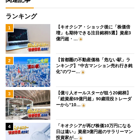
ランキング
【キオクシア・ショック後に「株価倍
1
増」も期待できる注目銘柄5選】資産3
億円超・…
【首都圏の不動産価格「危ない駅」ラ
2
ンキング】“中古マンション売れ行き鈍
化”のワー…
【億り人オールスターが狙う20銘柄】
3
「総資産69億円超」90歳現役トレーダ
ーから“10…
「キオクシアが再び株価10万円になる
4
日は遠い」資産3億円超のサラリーマン
投資家が…