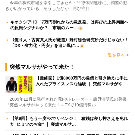
今年の株式市場を牽引してきたAI・半導体関連株に、調整の動
きが広がっている。そうしたなか、再び注目…
キオクシアHD「7万円割れからの急反発」は再びの上昇局面へ
の反転シグナルか？ 市場のムー…
《億り人・古賀真人氏が厳選》野村総合研究所だけじゃない！
「DX・省力化・円安」を追い風に…
一覧を見る
突然マルサがやって来た！
【最終回】1億6000万円の負債と引き換えに手に
入れたプライスレスな経験 ｜ 突然マルサがや…
2009年12月に発行された元FXトレーダー・磯貝清明氏の著書
『突然マルサがやって来た！～FXで10億円稼い…
【第9回】もう一度FXでリベンジ！ 種銭は差し押さえを免れ
た”ヒミツのお金” ｜ 突然マルサ…