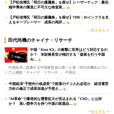
【戸松信博氏「明日の爆騰株」を探せ】レーザーテック：最先
端半導体の製造に不可欠な検査装…
【戸松信博氏「明日の爆騰株」を探せ】TDK：AIインフラを支
えるキープレーヤー 成長の再評…
一覧を見る
田代尚機のチャイナ・リサーチ
中国「Kimi K3」の衝撃に世界はどう対応するの
か？ 米財務長官が検討する「蒸留を行う中国
AI…
中国経済に精通する中国株投資の第一人者・田代尚機氏のプレ
ミアム連載「チャイナ・リサーチ」。中国企…
中国経済“予想外の低成長”で政策のテコ入れ必至か 経済運営
方針の修正で成長加速が予想さ…
“AI革命”で爆発的な需要拡大が見込まれる「CXO」とは何
か？ 高い競争力を持つ中国の医薬品…
一覧を見る