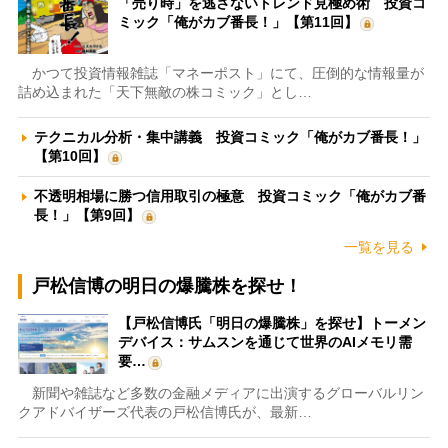
「売り時」を逃さないトレンド見極め術 投資コ
ミック「俺がカブ番長！」【第11回】
かつて投資情報雑誌「マネーポスト」にて、圧倒的な情報量が
詰め込まれた「天下無敵の株コミック」とし…
テクニカル分析・集中講義 投資コミック「俺がカブ番長！」
【第10回】
不透明相場に勝つ信用取引の極意 投資コミック「俺がカブ番
長！」【第9回】
一覧を見る
戸松信博の明日の爆騰株を探せ！
【戸松信博氏「明日の爆騰株」を探せ】トーメン
デバイス：サムスンを通じて世界のAIメモリ需
要…
新聞や雑誌など多数の金融メディアに出演するグローバルリン
クアドバイザーズ代表の戸松信博氏が、最新…