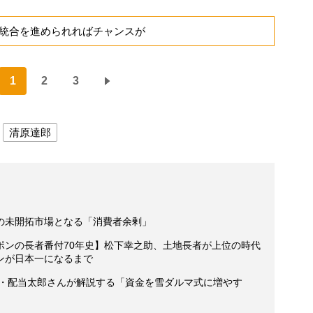
統合を進められればチャンスが
1
2
3
清原達郎
の未開拓市場となる「消費者余剰」
ポンの長者番付70年史】松下幸之助、土地長者が上位の時代
ンが日本一になるまで
家・配当太郎さんが解説する「資金を雪ダルマ式に増やす