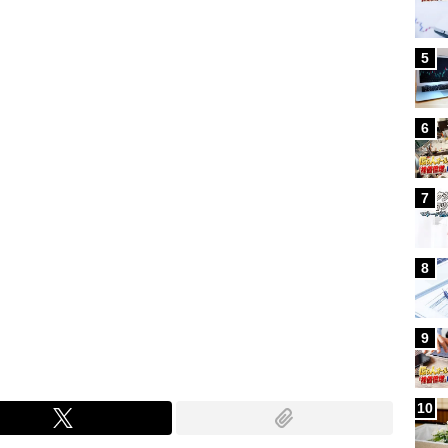
Loaded
:
100.00%
/
5
6
7
8
9
10