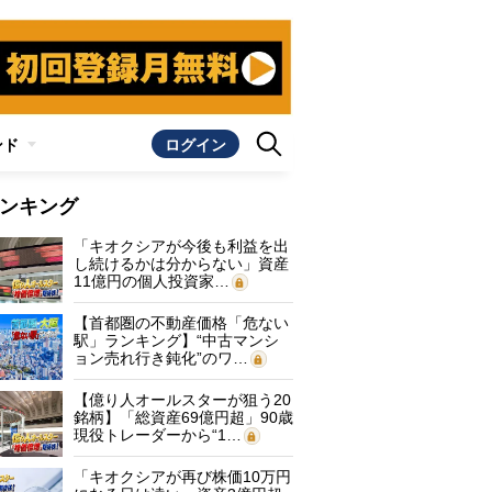
ンド
ログイン
ンキング
「キオクシアが今後も利益を出
し続けるかは分からない」資産
11億円の個人投資家…
【首都圏の不動産価格「危ない
駅」ランキング】“中古マンシ
ョン売れ行き鈍化”のワ…
【億り人オールスターが狙う20
銘柄】「総資産69億円超」90歳
現役トレーダーから“1…
「キオクシアが再び株価10万円