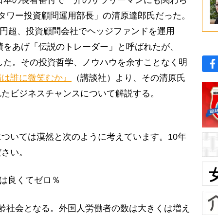
日本の長者番付で一介のサラリーマンにも関わら
タワー投資顧問運用部長」の清原達郎氏だった。
0億円超、投資顧問会社でヘッジファンドを運用
実績をあげ「伝説のトレーダー」と呼ばれたが、
退した。その投資哲学、ノウハウを余すことなく明
場は誰に微笑むか』
（講談社）より、その清原氏
れたビジネスチャンスについて解説する。
ついては漠然と次のように考えています。10年
ださい。
率は良くてゼロ％
齢社会となる。外国人労働者の数は大きくは増え