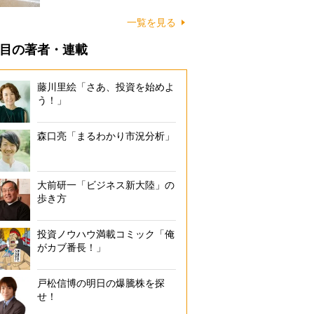
に…
一覧を見る
目の著者・連載
藤川里絵「さあ、投資を始めよ
う！」
森口亮「まるわかり市況分析」
大前研一「ビジネス新大陸」の
歩き方
投資ノウハウ満載コミック「俺
がカブ番長！」
戸松信博の明日の爆騰株を探
せ！