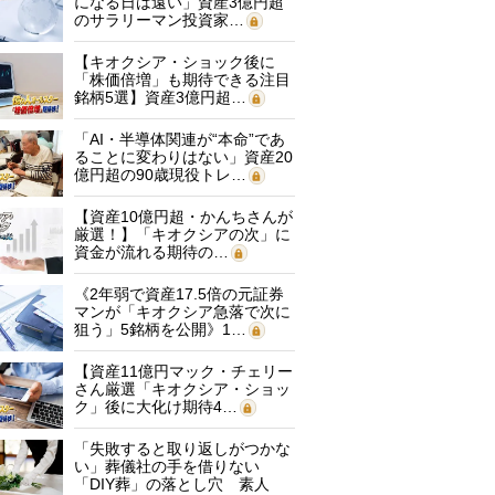
になる日は遠い」資産3億円超
のサラリーマン投資家…
【キオクシア・ショック後に
「株価倍増」も期待できる注目
銘柄5選】資産3億円超…
「AI・半導体関連が“本命”であ
ることに変わりはない」資産20
億円超の90歳現役トレ…
【資産10億円超・かんちさんが
厳選！】「キオクシアの次」に
資金が流れる期待の…
《2年弱で資産17.5倍の元証券
マンが「キオクシア急落で次に
狙う」5銘柄を公開》1…
【資産11億円マック・チェリー
さん厳選「キオクシア・ショッ
ク」後に大化け期待4…
「失敗すると取り返しがつかな
い」葬儀社の手を借りない
「DIY葬」の落とし穴 素人