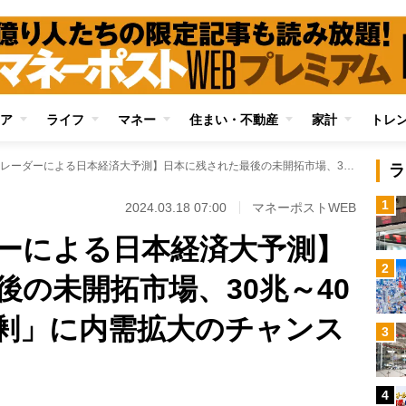
ア
ライフ
マネー
住まい・不動産
家計
トレ
【伝説のトレーダーによる日本経済大予測】日本に残された最後の未開拓市場、30兆～40兆円の「消費者余剰」に内需拡大のチャンスあり
ラ
1
2024.03.18 07:00
マネーポストWEB
ーによる日本経済大予測】
2
後の未開拓市場、30兆～40
剰」に内需拡大のチャンス
3
4