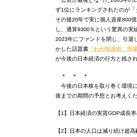
公表が最後となった2005年の
ず1位にランキングされたのが「
その後20年で実に個人資産80
し、通算9300％という驚異の
2023年にファンドを閉じ、引
かした話題書
『わが投資術 市
が今後の日本経済の行方と残さ
＊ ＊ ＊
今後の日本株を取り巻く環境に
後までの期間の予想とお考えく
【1】日本経済の実質GDP成長
【2】日本の人口は減り続け超高