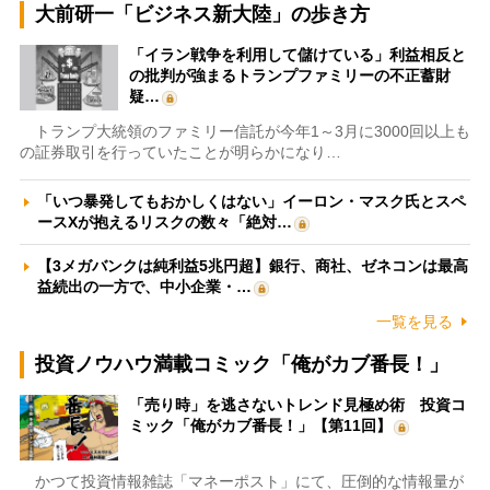
大前研一「ビジネス新大陸」の歩き方
「イラン戦争を利用して儲けている」利益相反と
の批判が強まるトランプファミリーの不正蓄財
疑…
トランプ大統領のファミリー信託が今年1～3月に3000回以上も
の証券取引を行っていたことが明らかになり…
「いつ暴発してもおかしくはない」イーロン・マスク氏とスペ
ースXが抱えるリスクの数々「絶対…
【3メガバンクは純利益5兆円超】銀行、商社、ゼネコンは最高
益続出の一方で、中小企業・…
一覧を見る
投資ノウハウ満載コミック「俺がカブ番長！」
「売り時」を逃さないトレンド見極め術 投資コ
ミック「俺がカブ番長！」【第11回】
かつて投資情報雑誌「マネーポスト」にて、圧倒的な情報量が