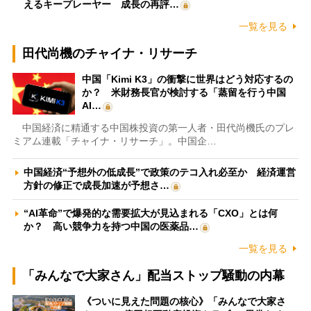
えるキープレーヤー 成長の再評…
一覧を見る
田代尚機のチャイナ・リサーチ
中国「Kimi K3」の衝撃に世界はどう対応するの
か？ 米財務長官が検討する「蒸留を行う中国
AI…
中国経済に精通する中国株投資の第一人者・田代尚機氏のプレ
ミアム連載「チャイナ・リサーチ」。中国企…
中国経済“予想外の低成長”で政策のテコ入れ必至か 経済運営
方針の修正で成長加速が予想さ…
“AI革命”で爆発的な需要拡大が見込まれる「CXO」とは何
か？ 高い競争力を持つ中国の医薬品…
一覧を見る
「みんなで大家さん」配当ストップ騒動の内幕
《ついに見えた問題の核心》「みんなで大家さ