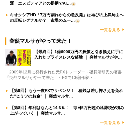
運 エヌビディアとの提携でAI…
キオクシアHD「7万円割れからの急反発」は再びの上昇局面へ
の反転シグナルか？ 市場のムー…
一覧を見る
突然マルサがやって来た！
【最終回】1億6000万円の負債と引き換えに手に
入れたプライスレスな経験 ｜ 突然マルサがや…
2009年12月に発行された元FXトレーダー・磯貝清明氏の著書
『突然マルサがやって来た！～FXで10億円稼い…
【第9回】もう一度FXでリベンジ！ 種銭は差し押さえを免れ
た”ヒミツのお金” ｜ 突然マルサ…
【第8回】年利はなんと14.6％！ 毎日5万円超の延滞税が積み
上がっていく ｜ 突然マルサ…
一覧を見る