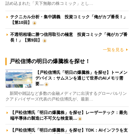
詰め込まれた「天下無敵の株コミック」とし…
テクニカル分析・集中講義 投資コミック「俺がカブ番長！」
【第10回】
不透明相場に勝つ信用取引の極意 投資コミック「俺がカブ番
長！」【第9回】
一覧を見る
戸松信博の明日の爆騰株を探せ！
【戸松信博氏「明日の爆騰株」を探せ】トーメン
デバイス：サムスンを通じて世界のAIメモリ需
要…
新聞や雑誌など多数の金融メディアに出演するグローバルリン
クアドバイザーズ代表の戸松信博氏が、最新…
【戸松信博氏「明日の爆騰株」を探せ】レーザーテック：最先
端半導体の製造に不可欠な検査装…
【戸松信博氏「明日の爆騰株」を探せ】TDK：AIインフラを支