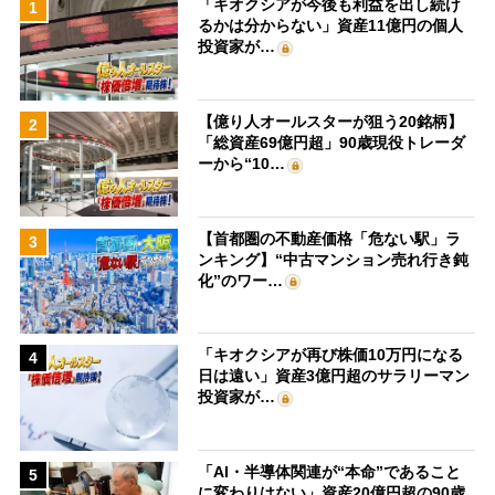
「キオクシアが今後も利益を出し続け
1
るかは分からない」資産11億円の個人
投資家が…
【億り人オールスターが狙う20銘柄】
2
「総資産69億円超」90歳現役トレーダ
ーから“10…
【首都圏の不動産価格「危ない駅」ラ
3
ンキング】“中古マンション売れ行き鈍
化”のワー…
「キオクシアが再び株価10万円になる
4
日は遠い」資産3億円超のサラリーマン
投資家が…
「AI・半導体関連が“本命”であること
5
に変わりはない」資産20億円超の90歳