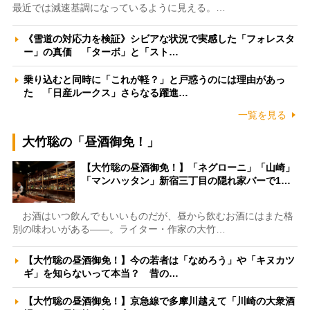
最近では減速基調になっているように見える。…
《雪道の対応力を検証》シビアな状況で実感した「フォレスタ
ー」の真価 「ターボ」と「スト…
乗り込むと同時に「これが軽？」と戸惑うのには理由があっ
た 「日産ルークス」さらなる躍進…
一覧を見る
大竹聡の「昼酒御免！」
【大竹聡の昼酒御免！】「ネグローニ」「山崎」
「マンハッタン」新宿三丁目の隠れ家バーで1…
お酒はいつ飲んでもいいものだが、昼から飲むお酒にはまた格
別の味わいがある――。ライター・作家の大竹…
【大竹聡の昼酒御免！】今の若者は「なめろう」や「キヌカツ
ギ」を知らないって本当？ 昔の…
【大竹聡の昼酒御免！】京急線で多摩川越えて「川崎の大衆酒