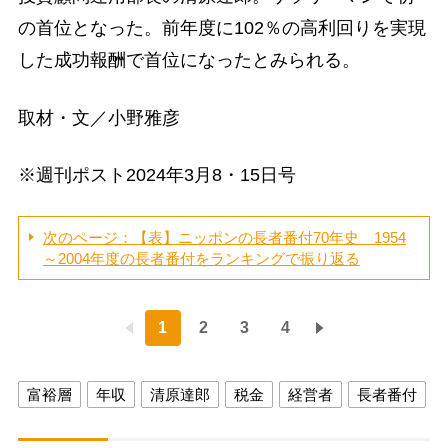
の首位となった。前年度に102％の高利回りを実現
した成功報酬で首位になったとみられる。
取材・文／小野雅彦
※週刊ポスト2024年3月8・15日号
次のページ：【表】ニッポンの長者番付70年史 1954
～2004年度の長者番付をランキングで振り返る
1
2
3
4
富裕層
年収
清原達郎
税金
経営者
長者番付