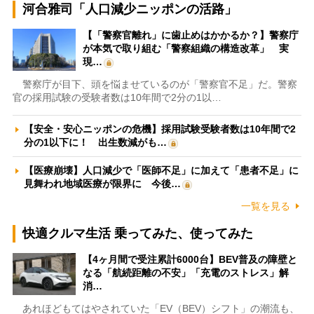
河合雅司「人口減少ニッポンの活路」
【「警察官離れ」に歯止めはかかるか？】警察庁
が本気で取り組む「警察組織の構造改革」 実
現…
警察庁が目下、頭を悩ませているのが「警察官不足」だ。警察
官の採用試験の受験者数は10年間で2分の1以…
【安全・安心ニッポンの危機】採用試験受験者数は10年間で2
分の1以下に！ 出生数減がも…
【医療崩壊】人口減少で「医師不足」に加えて「患者不足」に
見舞われ地域医療が限界に 今後…
一覧を見る
快適クルマ生活 乗ってみた、使ってみた
【4ヶ月間で受注累計6000台】BEV普及の障壁と
なる「航続距離の不安」「充電のストレス」解
消…
あれほどもてはやされていた「EV（BEV）シフト」の潮流も、