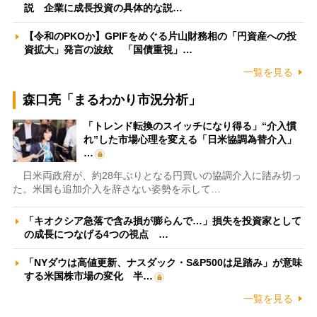
説 企業に成長投資の具体的な説…
【令和のPKOか】GPIFをめぐる片山財務相の「円資産への投
資拡大」発言の波紋 「国債重視」…
一覧を見る
森口亮「まるわかり市況分析」
「トレンド転換のスイッチになり得る」“介入慣
れ”した市場心理を変える「日米協調為替介入」
…
日米両政府が、約28年ぶりとなる円買いの協調介入に踏み切っ
た。米国も追加介入を辞さない姿勢を示して…
「キオクシア急落で含み損が膨らんで…」損失を投資家として
の成長につなげる4つの視点 …
「NYダウは高値更新、ナスダック・S&P500は足踏み」が意味
する米国株市場の変化 半…
一覧を見る