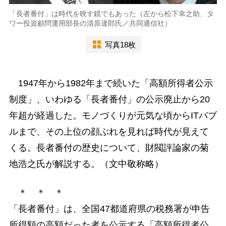
「長者番付」は時代を映す鏡でもあった（左から松下幸之助、タ
ワー投資顧問運用部長の清原達郎氏／共同通信社）
写真18枚
1947年から1982年まで続いた「高額所得者公示
制度」、いわゆる「長者番付」の公示廃止から20
年超が経過した。モノづくりが元気な頃からITバブ
ルまで、その上位の顔ぶれを見れば時代が見えて
くる。長者番付の歴史について、財閥評論家の菊
地浩之氏が解説する。（文中敬称略）
＊ ＊ ＊
「長者番付」は、全国47都道府県の税務署が申告
所得額の高額だった者を公示する「高額所得者公