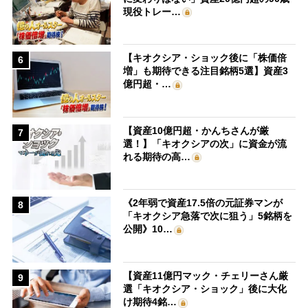
現役トレー…
【キオクシア・ショック後に「株価倍
6
増」も期待できる注目銘柄5選】資産3
億円超・…
【資産10億円超・かんちさんが厳
7
選！】「キオクシアの次」に資金が流
れる期待の高…
《2年弱で資産17.5倍の元証券マンが
8
「キオクシア急落で次に狙う」5銘柄を
公開》10…
【資産11億円マック・チェリーさん厳
9
選「キオクシア・ショック」後に大化
け期待4銘…