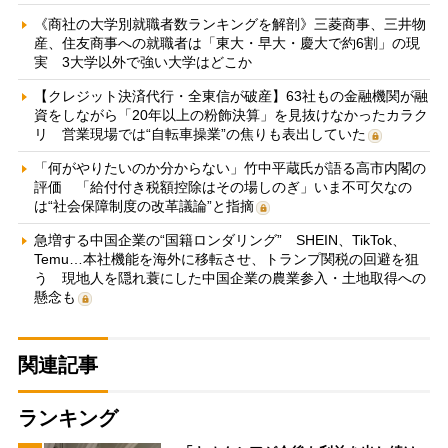
《商社の大学別就職者数ランキングを解剖》三菱商事、三井物
産、住友商事への就職者は「東大・早大・慶大で約6割」の現
実 3大学以外で強い大学はどこか
【クレジット決済代行・全東信が破産】63社もの金融機関が融
資をしながら「20年以上の粉飾決算」を見抜けなかったカラク
リ 営業現場では“自転車操業”の焦りも表出していた
「何がやりたいのか分からない」竹中平蔵氏が語る高市内閣の
評価 「給付付き税額控除はその場しのぎ」いま不可欠なの
は“社会保障制度の改革議論”と指摘
急増する中国企業の“国籍ロンダリング” SHEIN、TikTok、
Temu…本社機能を海外に移転させ、トランプ関税の回避を狙
う 現地人を隠れ蓑にした中国企業の農業参入・土地取得への
懸念も
関連記事
ランキング