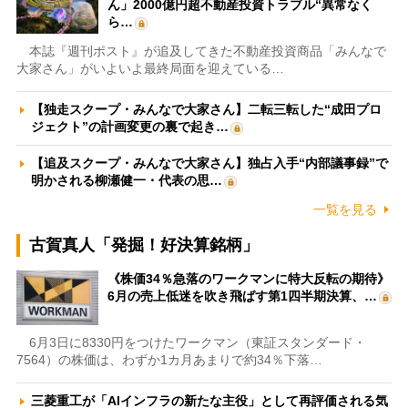
ん」2000億円超不動産投資トラブル“異常なく
ら…
本誌『週刊ポスト』が追及してきた不動産投資商品「みんなで
大家さん」がいよいよ最終局面を迎えている…
【独走スクープ・みんなで大家さん】二転三転した“成田プロ
ジェクト”の計画変更の裏で起き…
【追及スクープ・みんなで大家さん】独占入手“内部議事録”で
明かされる柳瀬健一・代表の思…
一覧を見る
古賀真人「発掘！好決算銘柄」
《株価34％急落のワークマンに特大反転の期待》
6月の売上低迷を吹き飛ばす第1四半期決算、…
6月3日に8330円をつけたワークマン（東証スタンダード・
7564）の株価は、わずか1カ月あまりで約34％下落…
三菱重工が「AIインフラの新たな主役」として再評価される気