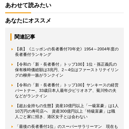
あわせて読みたい
あなたにオススメ
関連記事
【表】《ニッポンの長者番付70年史》1954～2004年度の
長者番付ランキング
【令和の「新・長者番付」トップ100】1位・孫正義氏の
保有株時価総額は3兆円、2～4位はファーストリテイリン
グの柳井一族がランクイン
【令和の「新・長者番付」トップ100】ヤンキースの経営
パートナー、33歳日本人最年少ビリオネア、菊川怜の夫
などがランクイン
【超お金持ちの生態】資産10億円以上「一級富豪」は1人
10万円の寿司店へ 資産300億円以上「特級富豪」は職
人ごと家に招き、港区女子とは会わない
「最後の長者番付1位」のスーパーサラリーマン 現在も