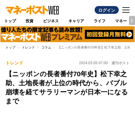
ログイン
トップ
投資
ビジネス
キャリア
ライフ
マネー
トップ
トレンド
コラム
【ニッポンの長者番付70年史】松下幸之助、土地
トレンド
2024.03.05 07:00
週刊ポスト
【ニッポンの長者番付70年史】松下幸之
助、土地長者が上位の時代から、バブル
崩壊を経てサラリーマンが日本一になる
まで
Loaded
:
100.00%
/
Unmute