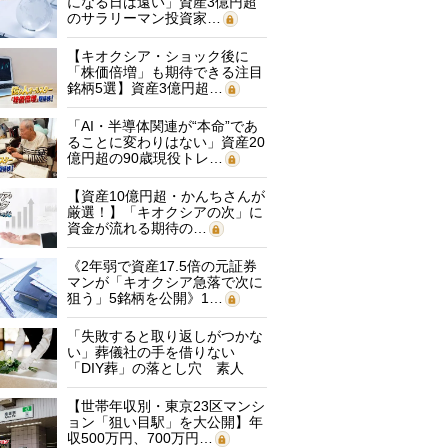
になる日は遠い」資産3億円超
のサラリーマン投資家…
【キオクシア・ショック後に
「株価倍増」も期待できる注目
銘柄5選】資産3億円超…
「AI・半導体関連が“本命”であ
ることに変わりはない」資産20
億円超の90歳現役トレ…
【資産10億円超・かんちさんが
厳選！】「キオクシアの次」に
資金が流れる期待の…
《2年弱で資産17.5倍の元証券
マンが「キオクシア急落で次に
狙う」5銘柄を公開》1…
「失敗すると取り返しがつかな
い」葬儀社の手を借りない
「DIY葬」の落とし穴 素人
に…
【世帯年収別・東京23区マンシ
ョン「狙い目駅」を大公開】年
収500万円、700万円…