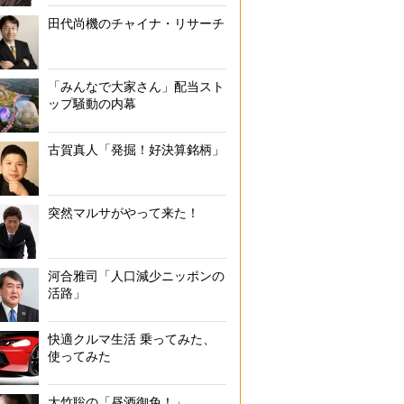
田代尚機のチャイナ・リサーチ
「みんなで大家さん」配当スト
ップ騒動の内幕
古賀真人「発掘！好決算銘柄」
突然マルサがやって来た！
河合雅司「人口減少ニッポンの
活路」
快適クルマ生活 乗ってみた、
使ってみた
大竹聡の「昼酒御免！」