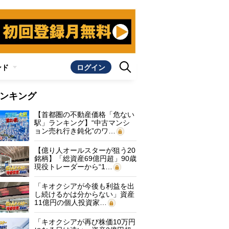
ンド
ログイン
ンキング
【首都圏の不動産価格「危ない
駅」ランキング】“中古マンシ
ョン売れ行き鈍化”のワ…
【億り人オールスターが狙う20
銘柄】「総資産69億円超」90歳
現役トレーダーから“1…
「キオクシアが今後も利益を出
し続けるかは分からない」資産
11億円の個人投資家…
「キオクシアが再び株価10万円