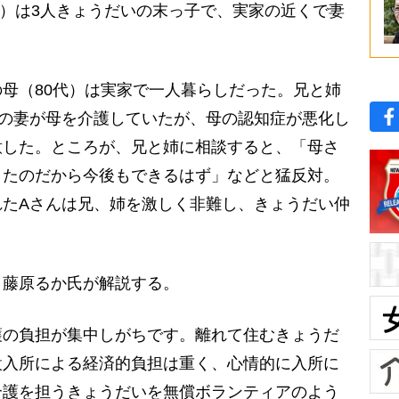
）は3人きょうだいの末っ子で、実家の近くで妻
母（80代）は実家で一人暮らしだった。兄と姉
その妻が母を介護していたが、母の認知症が悪化し
意した。ところが、兄と姉に相談すると、「母さ
きたのだから今後もできるはず」などと猛反対。
れたAさんは兄、姉を激しく非難し、きょうだい仲
藤原るか氏が解説する。
護の負担が集中しがちです。離れて住むきょうだ
設入所による経済的負担は重く、心情的に入所に
介護を担うきょうだいを無償ボランティアのよう