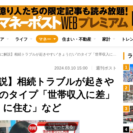
ア
ライフ
マネー
住まい・不動産
家計
トレ
【実例をもとに解説】相続トラブルが起きやすい“きょうだい”のタイプ「世帯収入に差」「1人だけ実家近くに住む」など
ラ
1
2024.03.10 15:00
週刊ポスト
説】相続トラブルが起きや
2
”のタイプ「世帯収入に差」
くに住む」など
3
もっと見る
arrow_forward_ios
4