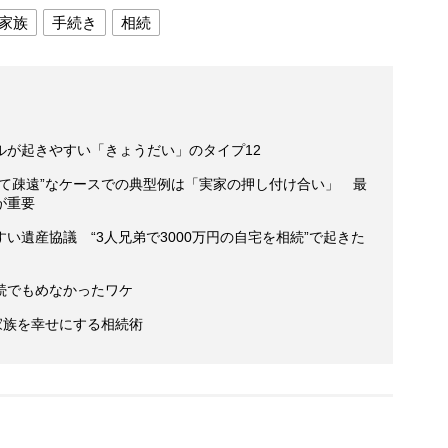
家族
手続き
相続
ルが起きやすい「きょうだい」のタイプ12
くて疎遠”なケースでの典型例は「実家の押し付け合い」 最
が重要
い遺産協議 “3人兄弟で3000万円の自宅を相続”で起きた
続でもめなかったワケ
家族を幸せにする相続術