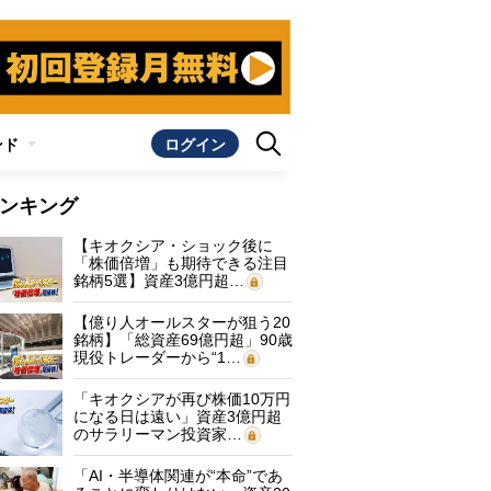
ンド
ログイン
ンキング
【キオクシア・ショック後に
「株価倍増」も期待できる注目
銘柄5選】資産3億円超…
【億り人オールスターが狙う20
銘柄】「総資産69億円超」90歳
現役トレーダーから“1…
「キオクシアが再び株価10万円
になる日は遠い」資産3億円超
のサラリーマン投資家…
「AI・半導体関連が“本命”であ