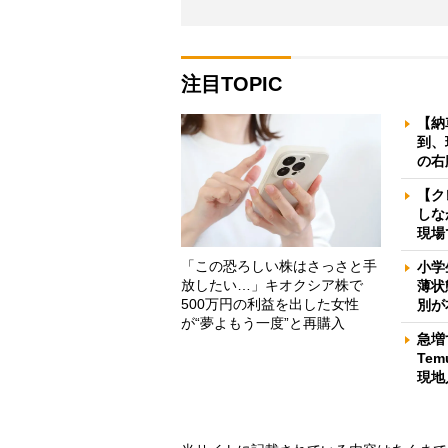
注目TOPIC
【納
到、
の右
【ク
しな
現場
「この恐ろしい株はさっさと手
小学
放したい…」キオクシア株で
薄状
500万円の利益を出した女性
別が
が“夢よもう一度”と再購入
急増
Te
現地