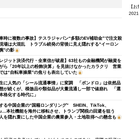
【お
202
車時に複数の事故】テスラジャパン“多額のEV補助金”で注文殺
現場は大混乱 トラブル続発の背後に見え隠れする“イーロン
腕”の影
レジット決済代行・全東信が破産】63社もの金融機関が融資を
がら「20年以上の粉飾決算」を見抜けなかったカラクリ 営業
では“自転車操業”の焦りも表出していた
生に人気の「シール流通事情」に変調 「ボンドロ」は依然品
態が続くが、模倣品や類似品が大量流通し一部で値崩れ 「選
本格化する時代に」
する中国企業の“国籍ロンダリング” SHEIN、TikTok、
mu…本社機能を海外に移転させ、トランプ関税の回避を狙う
人を隠れ蓑にした中国企業の農業参入・土地取得への懸念も