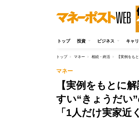
トップ
投資
ビジネス
キャリ
トップ
マネー
相続・終活
マネー
【実例をもとに解
すい“きょうだい
「1人だけ実家近
/