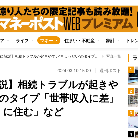
ア
ライフ
マネー
住まい・不動産
家計
トレ
【実例をもとに解説】相続トラブルが起きやすい“きょうだい”のタイプ「世帯収入に差」「1人だけ実家近くに住む」など
写真一覧
ラ
1
2024.03.10 15:00
週刊ポスト
説】相続トラブルが起きや
2
”のタイプ「世帯収入に差」
くに住む」など
3
4
Loaded
: