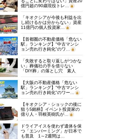
ることに変わりはない」資産20
億円超の90歳現役トレ…
「キオクシアが今後も利益を出
し続けるかは分からない」資産
11億円の個人投資家…
【首都圏の不動産価格「危ない
駅」ランキング】“中古マンシ
ョン売れ行き鈍化”のワ…
「失敗すると取り返しがつかな
い」葬儀社の手を借りない
「DIY葬」の落とし穴 素人
に…
【大阪の不動産価格「危ない
駅」ランキング】“中古マンシ
ョン売れ行き鈍化”のワー…
【キオクシア・ショックの後に
狙う5銘柄】イベント投資家の
億り人・羽根英樹氏が…
ドライアイスを使わず遺体を保
つ「エンバーミング」が日本で
も普及 1～2週間は…