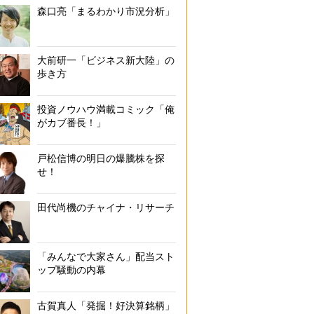
森口亮「まるわかり市況分析」
大前研一「ビジネス新大陸」の
歩き方
投資ノウハウ満載コミック「俺
がカブ番長！」
戸松信博の明日の爆騰株を探
せ！
田代尚機のチャイナ・リサーチ
「みんなで大家さん」配当スト
ップ騒動の内幕
古賀真人「発掘！好決算銘柄」