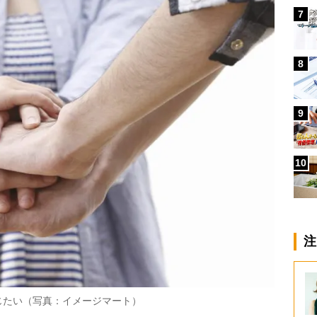
7
8
9
10
注
じたい（写真：イメージマート）