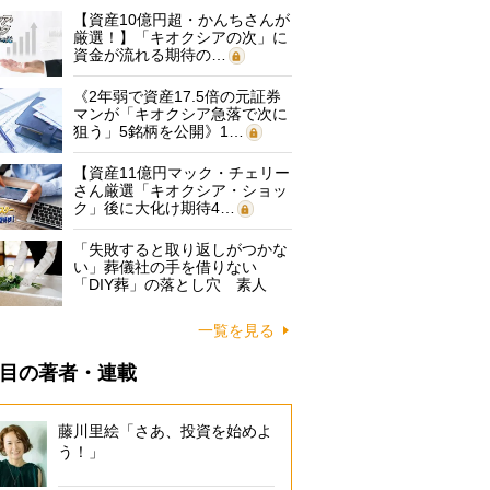
【資産10億円超・かんちさんが
厳選！】「キオクシアの次」に
資金が流れる期待の…
《2年弱で資産17.5倍の元証券
マンが「キオクシア急落で次に
狙う」5銘柄を公開》1…
【資産11億円マック・チェリー
さん厳選「キオクシア・ショッ
ク」後に大化け期待4…
「失敗すると取り返しがつかな
い」葬儀社の手を借りない
「DIY葬」の落とし穴 素人
に…
一覧を見る
目の著者・連載
藤川里絵「さあ、投資を始めよ
う！」