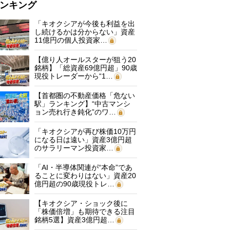
ンキング
「キオクシアが今後も利益を出
し続けるかは分からない」資産
11億円の個人投資家…
【億り人オールスターが狙う20
銘柄】「総資産69億円超」90歳
現役トレーダーから“1…
【首都圏の不動産価格「危ない
駅」ランキング】“中古マンシ
ョン売れ行き鈍化”のワ…
「キオクシアが再び株価10万円
になる日は遠い」資産3億円超
のサラリーマン投資家…
「AI・半導体関連が“本命”であ
ることに変わりはない」資産20
億円超の90歳現役トレ…
【キオクシア・ショック後に
「株価倍増」も期待できる注目
銘柄5選】資産3億円超…