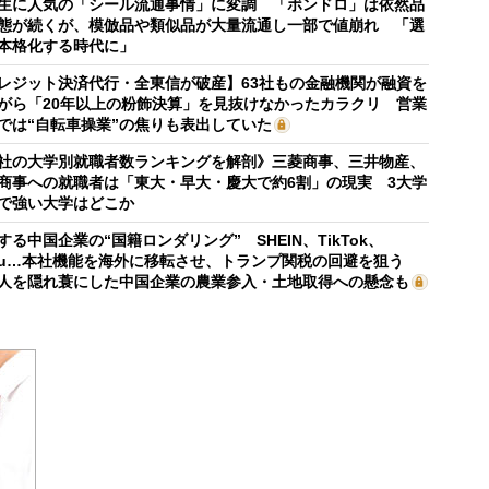
生に人気の「シール流通事情」に変調 「ボンドロ」は依然品
態が続くが、模倣品や類似品が大量流通し一部で値崩れ 「選
本格化する時代に」
レジット決済代行・全東信が破産】63社もの金融機関が融資を
がら「20年以上の粉飾決算」を見抜けなかったカラクリ 営業
では“自転車操業”の焦りも表出していた
社の大学別就職者数ランキングを解剖》三菱商事、三井物産、
商事への就職者は「東大・早大・慶大で約6割」の現実 3大学
で強い大学はどこか
する中国企業の“国籍ロンダリング” SHEIN、TikTok、
mu…本社機能を海外に移転させ、トランプ関税の回避を狙う
人を隠れ蓑にした中国企業の農業参入・土地取得への懸念も