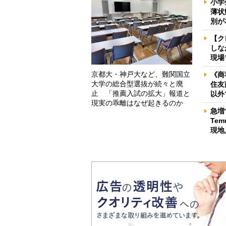
小学
薄状
別が
【ク
しな
現場
京都大・神戸大など、難関国立
《商
大学の総合型選抜が続々と廃
住友
止 「推薦入試の拡大」報道と
以外
現実の乖離はなぜ起きるのか
急増
Te
現地