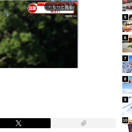
もっと見る
arrow_forward_ios
5
6
7
8
Mute
9
10