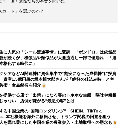
た？ 働く女性たちの本音を聞いた
スカート」を選ぶのか？
生に人気の「シール流通事情」に変調 「ボンドロ」は依然品
態が続くが、模倣品や類似品が大量流通し一部で値崩れ 「選
本格化する時代に」
クシアなどAI関連株に資金集中で“割安になった成長株”に投資
 資産1.5億円超の坂本慎太郎さんが「絶好の仕込み時」と考
防衛・食品銘柄を紹介
を提供する店で「出禁」になる客のトホホな生態 嘔吐や粗相
じゃない、店側が嫌がる“最悪の客”とは
する中国企業の“国籍ロンダリング” SHEIN、TikTok、
mu…本社機能を海外に移転させ、トランプ関税の回避を狙う
人を隠れ蓑にした中国企業の農業参入・土地取得への懸念も