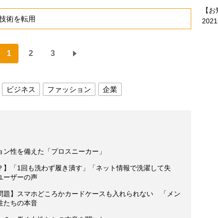
【お
技術を転用
202
1
2
3
ビジネス
ファッション
企業
ョン性を備えた「プロスニーカー」
？】「1回も洗わず履き潰す」「ネット情報で洗濯して失
ユーザーの声
問題】スマホどころかカードケースも入れられない 「メン
性たちの本音