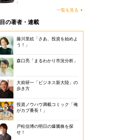
一覧を見る
目の著者・連載
藤川里絵「さあ、投資を始めよ
う！」
森口亮「まるわかり市況分析」
大前研一「ビジネス新大陸」の
歩き方
投資ノウハウ満載コミック「俺
がカブ番長！」
戸松信博の明日の爆騰株を探
せ！