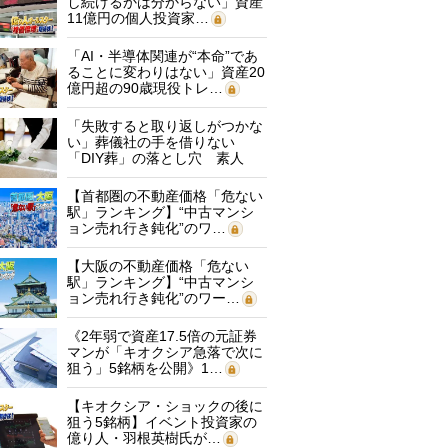
し続けるかは分からない」資産
11億円の個人投資家…
「AI・半導体関連が“本命”であ
ることに変わりはない」資産20
億円超の90歳現役トレ…
「失敗すると取り返しがつかな
い」葬儀社の手を借りない
「DIY葬」の落とし穴 素人
に…
【首都圏の不動産価格「危ない
駅」ランキング】“中古マンシ
ョン売れ行き鈍化”のワ…
【大阪の不動産価格「危ない
駅」ランキング】“中古マンシ
ョン売れ行き鈍化”のワー…
《2年弱で資産17.5倍の元証券
マンが「キオクシア急落で次に
狙う」5銘柄を公開》1…
【キオクシア・ショックの後に
狙う5銘柄】イベント投資家の
億り人・羽根英樹氏が…