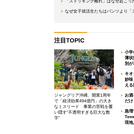
「ストッキング離れ」はなぜ起こっ
なぜ女子就活生たちはパンツより「
注目TOPIC
小学
薄状
別が
キオ
妙味
える
ジャングリア沖縄、開業1周年
お酒
で「経済効果494億円」の大き
だけ
なミスリード 事業の苦戦を覆
急増
い隠す“不透明すぎる巨大な数
Te
字”
現地