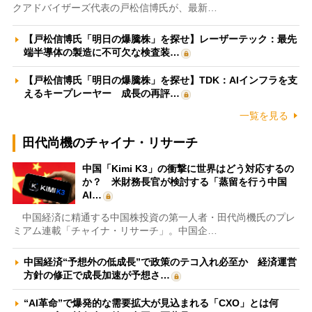
クアドバイザーズ代表の戸松信博氏が、最新…
【戸松信博氏「明日の爆騰株」を探せ】レーザーテック：最先
端半導体の製造に不可欠な検査装…
【戸松信博氏「明日の爆騰株」を探せ】TDK：AIインフラを支
えるキープレーヤー 成長の再評…
一覧を見る
田代尚機のチャイナ・リサーチ
中国「Kimi K3」の衝撃に世界はどう対応するの
か？ 米財務長官が検討する「蒸留を行う中国
AI…
中国経済に精通する中国株投資の第一人者・田代尚機氏のプレ
ミアム連載「チャイナ・リサーチ」。中国企…
中国経済“予想外の低成長”で政策のテコ入れ必至か 経済運営
方針の修正で成長加速が予想さ…
“AI革命”で爆発的な需要拡大が見込まれる「CXO」とは何