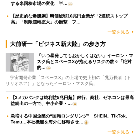
する米国株市場の変化 半…
【歴史的な爆騰劇】時価総額10兆円企業が「2連続ストップ
高」「制限値幅拡大」の衝撃 フ…
一覧を見る
大前研一「ビジネス新大陸」の歩き方
「いつ暴発してもおかしくはない」イーロン・マ
スク氏とスペースXが抱えるリスクの数々「絶対
的…
宇宙開発企業「スペースX」の上場で史上初の「兆万長者（ト
リリオネア）」となったイーロン・マスク氏。…
【3メガバンクは純利益5兆円超】銀行、商社、ゼネコンは最高
益続出の一方で、中小企業・…
急増する中国企業の“国籍ロンダリング” SHEIN、TikTok、
Temu…本社機能を海外に移転させ…
一覧を見る