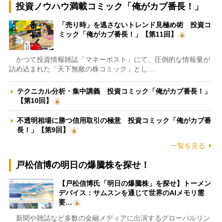
投資ノウハウ満載コミック「俺がカブ番長！」
「売り時」を逃さないトレンド見極め術 投資コ
ミック「俺がカブ番長！」【第11回】
かつて投資情報雑誌「マネーポスト」にて、圧倒的な情報量が
詰め込まれた「天下無敵の株コミック」とし…
テクニカル分析・集中講義 投資コミック「俺がカブ番長！」
【第10回】
不透明相場に勝つ信用取引の極意 投資コミック「俺がカブ番
長！」【第9回】
一覧を見る
戸松信博の明日の爆騰株を探せ！
【戸松信博氏「明日の爆騰株」を探せ】トーメン
デバイス：サムスンを通じて世界のAIメモリ需
要…
新聞や雑誌など多数の金融メディアに出演するグローバルリン