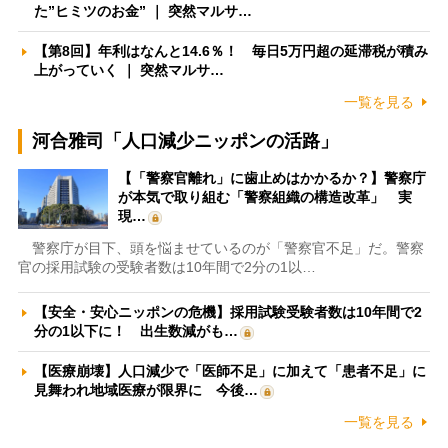
た”ヒミツのお金” ｜ 突然マルサ…
【第8回】年利はなんと14.6％！ 毎日5万円超の延滞税が積み
上がっていく ｜ 突然マルサ…
一覧を見る
河合雅司「人口減少ニッポンの活路」
【「警察官離れ」に歯止めはかかるか？】警察庁
が本気で取り組む「警察組織の構造改革」 実
現…
警察庁が目下、頭を悩ませているのが「警察官不足」だ。警察
官の採用試験の受験者数は10年間で2分の1以…
【安全・安心ニッポンの危機】採用試験受験者数は10年間で2
分の1以下に！ 出生数減がも…
【医療崩壊】人口減少で「医師不足」に加えて「患者不足」に
見舞われ地域医療が限界に 今後…
一覧を見る