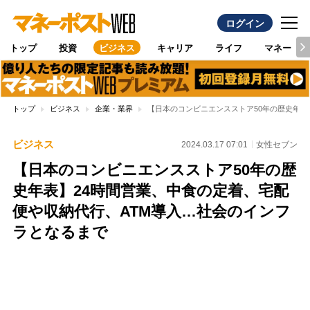
ログイン
トップ
投資
ビジネス
キャリア
ライフ
マネー
トップ
ビジネス
企業・業界
【日本のコンビニエンスストア50年の歴史年表
ビジネス
2024.03.17 07:01
女性セブン
【日本のコンビニエンスストア50年の歴
史年表】24時間営業、中食の定着、宅配
便や収納代行、ATM導入…社会のインフ
ラとなるまで
Loaded
:
100.00%
/
Unmute