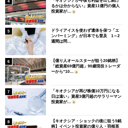
「キオクシアが今後も利益を出し続け
4
るかは分からない」資産11億円の個人
投資家が…
ドライアイスを使わず遺体を保つ「エ
5
ンバーミング」が日本でも普及 1～2
週間は問…
【億り人オールスターが狙う20銘柄】
6
「総資産69億円超」90歳現役トレーダ
ーから“10…
「キオクシアが再び株価10万円になる
7
日は遠い」資産3億円超のサラリーマン
投資家が…
【キオクシア・ショックの後に狙う5銘
8
柄】イベント投資家の億り人・羽根英