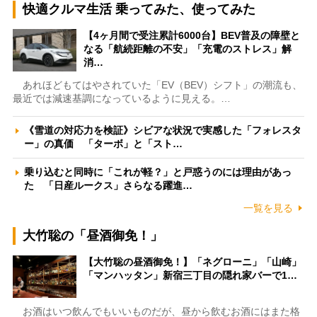
快適クルマ生活 乗ってみた、使ってみた
【4ヶ月間で受注累計6000台】BEV普及の障壁と
なる「航続距離の不安」「充電のストレス」解
消…
あれほどもてはやされていた「EV（BEV）シフト」の潮流も、
最近では減速基調になっているように見える。…
《雪道の対応力を検証》シビアな状況で実感した「フォレスタ
ー」の真価 「ターボ」と「スト…
乗り込むと同時に「これが軽？」と戸惑うのには理由があっ
た 「日産ルークス」さらなる躍進…
一覧を見る
大竹聡の「昼酒御免！」
【大竹聡の昼酒御免！】「ネグローニ」「山崎」
「マンハッタン」新宿三丁目の隠れ家バーで1…
お酒はいつ飲んでもいいものだが、昼から飲むお酒にはまた格