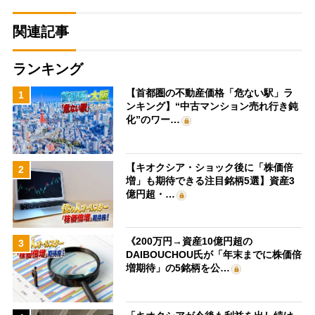
関連記事
ランキング
【首都圏の不動産価格「危ない駅」ラ
1
ンキング】“中古マンション売れ行き鈍
化”のワー…
【キオクシア・ショック後に「株価倍
2
増」も期待できる注目銘柄5選】資産3
億円超・…
《200万円→資産10億円超の
3
DAIBOUCHOU氏が「年末までに株価倍
増期待」の5銘柄を公…