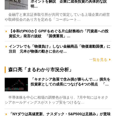
ポイントを解説 企業に成長投資の具体的な説
明…
金融庁と東京証券取引所が共同で策定している上場企業の経営
や取締役会のあり方を定める「コーポレート…
【令和のPKOか】GPIFをめぐる片山財務相の「円資産への投
資拡大」発言の波紋 「国債重視」…
インフレでも「物価負け」しない金融商品「物価連動国債」に
注目 元本が物価の動きに合わせ…
一覧を見る
森口亮「まるわかり市況分析」
「キオクシア急落で含み損が膨らんで…」損失を
投資家としての成長につなげる4つの視点 「…
半導体株を中心に相場の調整色が強まり、7月中旬にはキオク
シアホールディングスがストップ安をつけるな…
「NYダウは高値更新、ナスダック・S&P500は足踏み」が意味