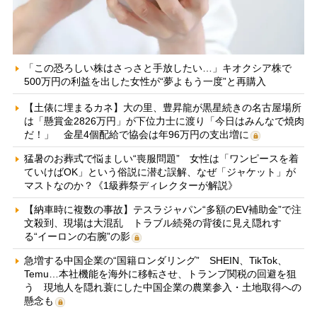
「この恐ろしい株はさっさと手放したい…」キオクシア株で
500万円の利益を出した女性が“夢よもう一度”と再購入
【土俵に埋まるカネ】大の里、豊昇龍が黒星続きの名古屋場所
は「懸賞金2826万円」が下位力士に渡り「今日はみんなで焼肉
だ！」 金星4個配給で協会は年96万円の支出増に
猛暑のお葬式で悩ましい“喪服問題” 女性は「ワンピースを着
ていけばOK」という俗説に潜む誤解、なぜ「ジャケット」が
マストなのか？《1級葬祭ディレクターが解説》
【納車時に複数の事故】テスラジャパン“多額のEV補助金”で注
文殺到、現場は大混乱 トラブル続発の背後に見え隠れす
る“イーロンの右腕”の影
急増する中国企業の“国籍ロンダリング” SHEIN、TikTok、
Temu…本社機能を海外に移転させ、トランプ関税の回避を狙
う 現地人を隠れ蓑にした中国企業の農業参入・土地取得への
懸念も