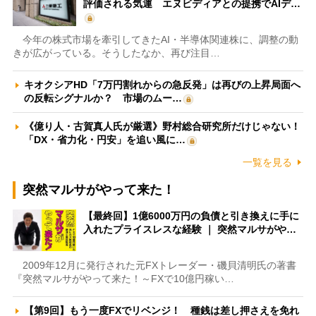
評価される気運 エヌビディアとの提携でAIデ…
今年の株式市場を牽引してきたAI・半導体関連株に、調整の動
きが広がっている。そうしたなか、再び注目…
キオクシアHD「7万円割れからの急反発」は再びの上昇局面へ
の反転シグナルか？ 市場のムー…
《億り人・古賀真人氏が厳選》野村総合研究所だけじゃない！
「DX・省力化・円安」を追い風に…
一覧を見る
突然マルサがやって来た！
【最終回】1億6000万円の負債と引き換えに手に
入れたプライスレスな経験 ｜ 突然マルサがや…
2009年12月に発行された元FXトレーダー・磯貝清明氏の著書
『突然マルサがやって来た！～FXで10億円稼い…
【第9回】もう一度FXでリベンジ！ 種銭は差し押さえを免れ