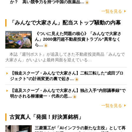
か？ 高い競争力を持つ中国の医薬品…
一覧を見る
「みんなで大家さん」配当ストップ騒動の内幕
《ついに見えた問題の核心》「みんなで大家さ
ん」2000億円超不動産投資トラブル“異常なく
ら…
本誌『週刊ポスト』が追及してきた不動産投資商品「みんなで
大家さん」がいよいよ最終局面を迎えている…
【独走スクープ・みんなで大家さん】二転三転した“成田プロ
ジェクト”の計画変更の裏で起き…
【追及スクープ・みんなで大家さん】独占入手“内部議事録”で
明かされる柳瀬健一・代表の思…
一覧を見る
古賀真人「発掘！好決算銘柄」
三菱重工が「AIインフラの新たな主役」として再