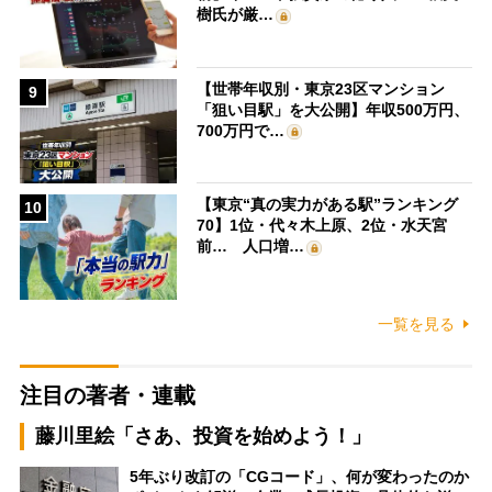
樹氏が厳…
【世帯年収別・東京23区マンション
9
「狙い目駅」を大公開】年収500万円、
700万円で…
【東京“真の実力がある駅”ランキング
10
70】1位・代々木上原、2位・水天宮
前… 人口増…
一覧を見る
注目の著者・連載
藤川里絵「さあ、投資を始めよう！」
5年ぶり改訂の「CGコード」、何が変わったのか