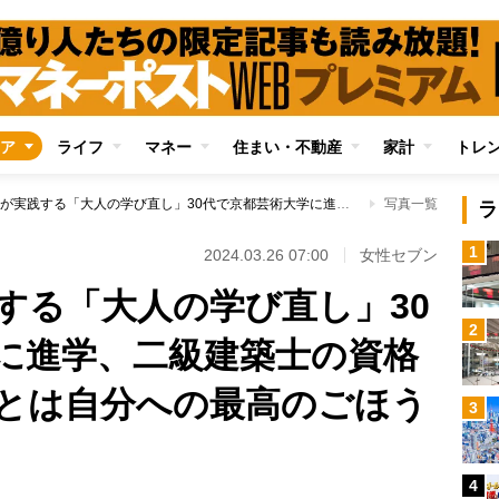
ア
ライフ
マネー
住まい・不動産
家計
トレ
知花くららが実践する「大人の学び直し」30代で京都芸術大学に進学、二級建築士の資格も取得 「学ぶことは自分への最高のごほうびだと思います」
写真一覧
ラ
1
2024.03.26 07:00
女性セブン
する「大人の学び直し」30
2
に進学、二級建築士の資格
とは自分への最高のごほう
3
4