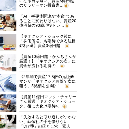
になる日は遠い」資産3億円超
のサラリーマン投資家…
「AI・半導体関連が“本命”であ
ることに変わりはない」資産20
億円超の90歳現役トレ…
【キオクシア・ショック後に
「株価倍増」も期待できる注目
銘柄5選】資産3億円超…
【資産10億円超・かんちさんが
厳選！】「キオクシアの次」に
資金が流れる期待の…
《2年弱で資産17.5倍の元証券
マンが「キオクシア急落で次に
狙う」5銘柄を公開》1…
【資産11億円マック・チェリー
さん厳選「キオクシア・ショッ
ク」後に大化け期待4…
「失敗すると取り返しがつかな
い」葬儀社の手を借りない
「DIY葬」の落とし穴 素人