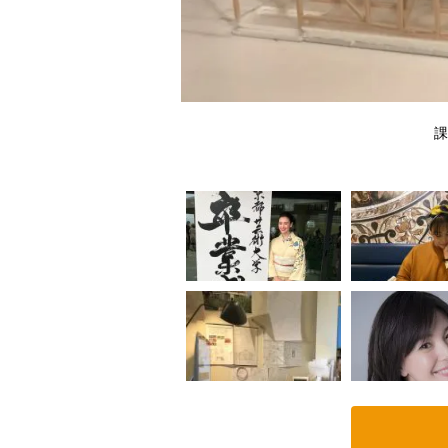
中して行った
課