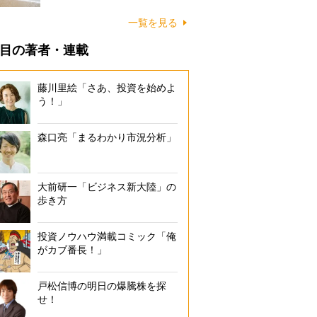
に…
一覧を見る
目の著者・連載
藤川里絵「さあ、投資を始めよ
う！」
森口亮「まるわかり市況分析」
大前研一「ビジネス新大陸」の
歩き方
投資ノウハウ満載コミック「俺
がカブ番長！」
戸松信博の明日の爆騰株を探
せ！