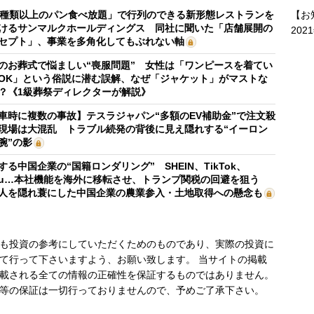
【お
0種類以上のパン食べ放題」で行列のできる新形態レストランを
けるサンマルクホールディングス 同社に聞いた「店舗展開の
202
セプト」、事業を多角化してもぶれない軸
のお葬式で悩ましい“喪服問題” 女性は「ワンピースを着てい
OK」という俗説に潜む誤解、なぜ「ジャケット」がマストな
？《1級葬祭ディレクターが解説》
車時に複数の事故】テスラジャパン“多額のEV補助金”で注文殺
現場は大混乱 トラブル続発の背後に見え隠れする“イーロン
腕”の影
する中国企業の“国籍ロンダリング” SHEIN、TikTok、
mu…本社機能を海外に移転させ、トランプ関税の回避を狙う
人を隠れ蓑にした中国企業の農業参入・土地取得への懸念も
も投資の参考にしていただくためのものであり、実際の投資に
て行って下さいますよう、お願い致します。 当サイトの掲載
載される全ての情報の正確性を保証するものではありません。
等の保証は一切行っておりませんので、予めご了承下さい。