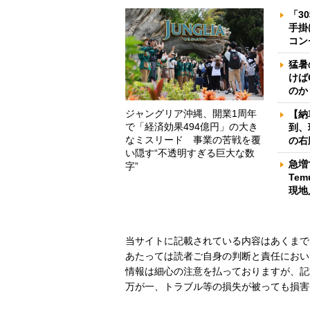
「3
手掛
コン
猛暑
けば
のか
ジャングリア沖縄、開業1周年
【納
で「経済効果494億円」の大き
到、
なミスリード 事業の苦戦を覆
の右
い隠す“不透明すぎる巨大な数
急増
字”
Te
現地
当サイトに記載されている内容はあくまで
あたっては読者ご自身の判断と責任におい
情報は細心の注意を払っておりますが、記
万が一、トラブル等の損失が被っても損害