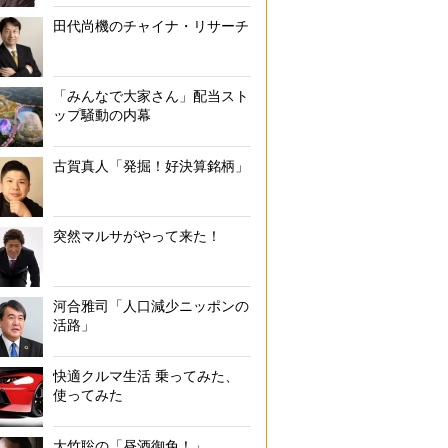
田代尚機のチャイナ・リサーチ
「みんなで大家さん」配当スト
ップ騒動の内幕
知花くららの学び直しヒストリー
古賀真人「発掘！好決算銘柄」
突然マルサがやって来た！
河合雅司「人口減少ニッポンの
活路」
快適クルマ生活 乗ってみた、
使ってみた
大竹聡の「昼酒御免！」