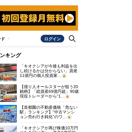
ンド
ログイン
ンキング
「キオクシアが今後も利益を出
し続けるかは分からない」資産
11億円の個人投資家…
【億り人オールスターが狙う20
銘柄】「総資産69億円超」90歳
現役トレーダーから“1…
【首都圏の不動産価格「危ない
駅」ランキング】“中古マンシ
ョン売れ行き鈍化”のワ…
「キオクシアが再び株価10万円