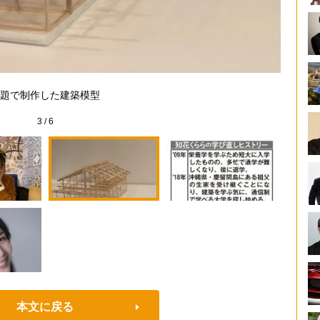
題で制作した建築模型
3
/
6
本文に戻る