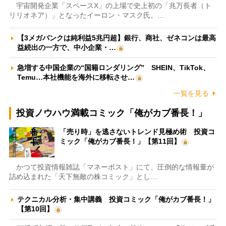
宇宙開発企業「スペースX」の上場で史上初の「兆万長者（ト
リリオネア）」となったイーロン・マスク氏。…
【3メガバンクは純利益5兆円超】銀行、商社、ゼネコンは最高
益続出の一方で、中小企業・…
急増する中国企業の“国籍ロンダリング” SHEIN、TikTok、
Temu…本社機能を海外に移転させ…
一覧を見る
投資ノウハウ満載コミック「俺がカブ番長！」
「売り時」を逃さないトレンド見極め術 投資コ
ミック「俺がカブ番長！」【第11回】
かつて投資情報雑誌「マネーポスト」にて、圧倒的な情報量が
詰め込まれた「天下無敵の株コミック」とし…
テクニカル分析・集中講義 投資コミック「俺がカブ番長！」
【第10回】