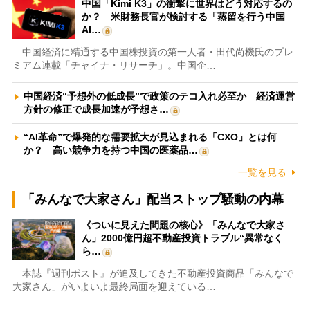
中国「Kimi K3」の衝撃に世界はどう対応するの
か？ 米財務長官が検討する「蒸留を行う中国
AI…
中国経済に精通する中国株投資の第一人者・田代尚機氏のプレ
ミアム連載「チャイナ・リサーチ」。中国企…
中国経済“予想外の低成長”で政策のテコ入れ必至か 経済運営
方針の修正で成長加速が予想さ…
“AI革命”で爆発的な需要拡大が見込まれる「CXO」とは何
か？ 高い競争力を持つ中国の医薬品…
一覧を見る
「みんなで大家さん」配当ストップ騒動の内幕
《ついに見えた問題の核心》「みんなで大家さ
ん」2000億円超不動産投資トラブル“異常なく
ら…
本誌『週刊ポスト』が追及してきた不動産投資商品「みんなで
大家さん」がいよいよ最終局面を迎えている…