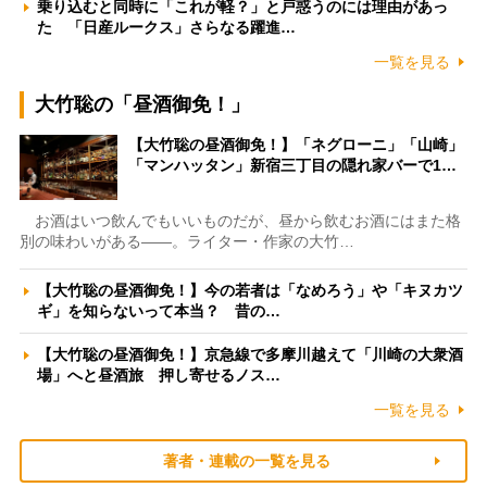
乗り込むと同時に「これが軽？」と戸惑うのには理由があっ
た 「日産ルークス」さらなる躍進…
一覧を見る
大竹聡の「昼酒御免！」
【大竹聡の昼酒御免！】「ネグローニ」「山崎」
「マンハッタン」新宿三丁目の隠れ家バーで1…
お酒はいつ飲んでもいいものだが、昼から飲むお酒にはまた格
別の味わいがある――。ライター・作家の大竹…
【大竹聡の昼酒御免！】今の若者は「なめろう」や「キヌカツ
ギ」を知らないって本当？ 昔の…
【大竹聡の昼酒御免！】京急線で多摩川越えて「川崎の大衆酒
場」へと昼酒旅 押し寄せるノス…
一覧を見る
著者・連載の一覧を見る