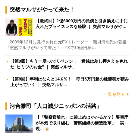
突然マルサがやって来た！
【最終回】1億6000万円の負債と引き換えに手に
入れたプライスレスな経験 ｜ 突然マルサがや…
2009年12月に発行された元FXトレーダー・磯貝清明氏の著書
『突然マルサがやって来た！～FXで10億円稼い…
【第9回】もう一度FXでリベンジ！ 種銭は差し押さえを免れ
た”ヒミツのお金” ｜ 突然マルサ…
【第8回】年利はなんと14.6％！ 毎日5万円超の延滞税が積み
上がっていく ｜ 突然マルサ…
一覧を見る
河合雅司「人口減少ニッポンの活路」
【「警察官離れ」に歯止めはかかるか？】警察庁
が本気で取り組む「警察組織の構造改革」 実
現…