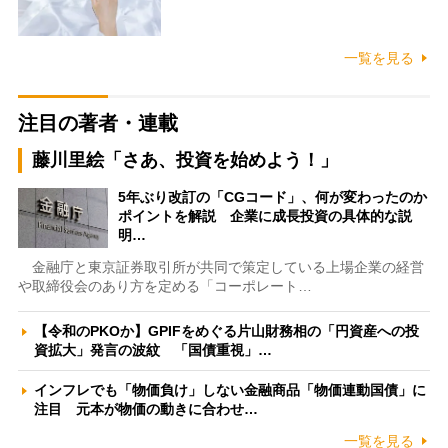
一覧を見る
注目の著者・連載
藤川里絵「さあ、投資を始めよう！」
5年ぶり改訂の「CGコード」、何が変わったのか
ポイントを解説 企業に成長投資の具体的な説
明…
金融庁と東京証券取引所が共同で策定している上場企業の経営
や取締役会のあり方を定める「コーポレート…
【令和のPKOか】GPIFをめぐる片山財務相の「円資産への投
資拡大」発言の波紋 「国債重視」…
インフレでも「物価負け」しない金融商品「物価連動国債」に
注目 元本が物価の動きに合わせ…
一覧を見る