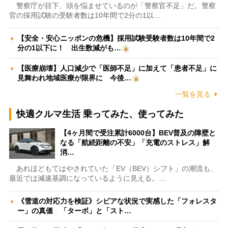
警察庁が目下、頭を悩ませているのが「警察官不足」だ。警察
官の採用試験の受験者数は10年間で2分の1以…
【安全・安心ニッポンの危機】採用試験受験者数は10年間で2
分の1以下に！ 出生数減がも…
【医療崩壊】人口減少で「医師不足」に加えて「患者不足」に
見舞われ地域医療が限界に 今後…
一覧を見る
快適クルマ生活 乗ってみた、使ってみた
【4ヶ月間で受注累計6000台】BEV普及の障壁と
なる「航続距離の不安」「充電のストレス」解
消…
あれほどもてはやされていた「EV（BEV）シフト」の潮流も、
最近では減速基調になっているように見える。…
《雪道の対応力を検証》シビアな状況で実感した「フォレスタ
ー」の真価 「ターボ」と「スト…