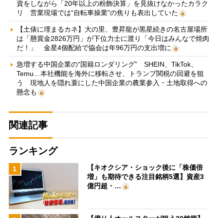
資をしながら「20年以上の粉飾決算」を見抜けなかったカラク
リ 営業現場では“自転車操業”の焦りも表出していた
【土俵に埋まるカネ】大の里、豊昇龍が黒星続きの名古屋場所
は「懸賞金2826万円」が下位力士に渡り「今日はみんなで焼肉
だ！」 金星4個配給で協会は年96万円の支出増に
急増する中国企業の“国籍ロンダリング” SHEIN、TikTok、
Temu…本社機能を海外に移転させ、トランプ関税の回避を狙
う 現地人を隠れ蓑にした中国企業の農業参入・土地取得への
懸念も
関連記事
ランキング
【キオクシア・ショック後に「株価倍
1
増」も期待できる注目銘柄5選】資産3
億円超・…