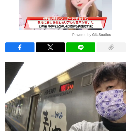
Powered by 
GliaStudios
Mute