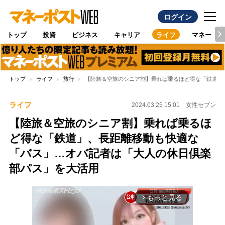
ログイン
トップ
投資
ビジネス
キャリア
ライフ
マネー
トップ
ライフ
旅行
【陸旅＆空旅のシニア割】乗れば乗るほど得な「鉄道」
ライフ
2024.03.25 15:01
女性セブン
【陸旅＆空旅のシニア割】乗れば乗るほ
ど得な「鉄道」、長距離移動も快適な
「バス」…オバ記者は「大人の休日倶楽
部パス」を大活用
もっと見る
arrow_forward_ios