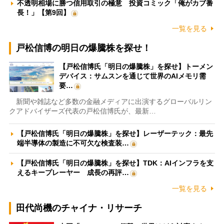
不透明相場に勝つ信用取引の極意 投資コミック「俺がカブ番
長！」【第9回】
一覧を見る
戸松信博の明日の爆騰株を探せ！
【戸松信博氏「明日の爆騰株」を探せ】トーメン
デバイス：サムスンを通じて世界のAIメモリ需
要…
新聞や雑誌など多数の金融メディアに出演するグローバルリン
クアドバイザーズ代表の戸松信博氏が、最新…
【戸松信博氏「明日の爆騰株」を探せ】レーザーテック：最先
端半導体の製造に不可欠な検査装…
【戸松信博氏「明日の爆騰株」を探せ】TDK：AIインフラを支
えるキープレーヤー 成長の再評…
一覧を見る
田代尚機のチャイナ・リサーチ