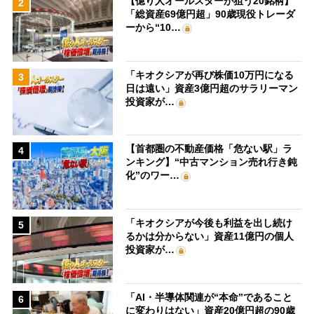
【億り人オールスターが狙う20銘柄】
2
「総資産69億円超」90歳現役トレーダ
ーから“10…
「キオクシアが再び株価10万円になる
3
日は遠い」資産3億円超のサラリーマン
投資家が…
【首都圏の不動産価格「危ない駅」ラ
4
ンキング】“中古マンション売れ行き鈍
化”のワー…
「キオクシアが今後も利益を出し続け
5
るかは分からない」資産11億円の個人
投資家が…
「AI・半導体関連が“本命”であること
6
に変わりはない」資産20億円超の90歳