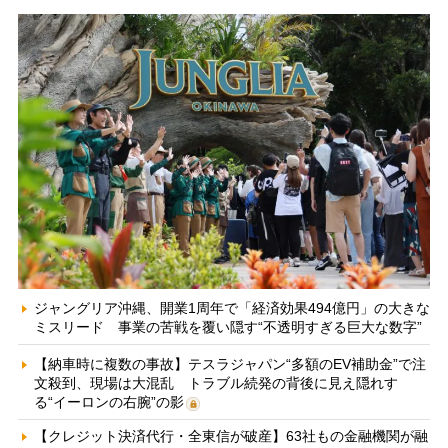
ジャングリア沖縄、開業1周年で「経済効果494億円」の大きな
ミスリード 事業の苦戦を覆い隠す“不透明すぎる巨大な数字”
【納車時に複数の事故】テスラジャパン“多額のEV補助金”で注
文殺到、現場は大混乱 トラブル続発の背後に見え隠れす
る“イーロンの右腕”の影
【クレジット決済代行・全東信が破産】63社もの金融機関が融