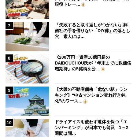
現役トレー…
「失敗すると取り返しがつかない」葬
7
儀社の手を借りない「DIY葬」の落とし
穴 素人には…
《200万円→資産10億円超の
8
DAIBOUCHOU氏が「年末までに株価倍
増期待」の5銘柄を公…
【大阪の不動産価格「危ない駅」ラン
9
キング】“中古マンション売れ行き鈍
化”のワース…
ドライアイスを使わず遺体を保つ「エ
10
ンバーミング」が日本でも普及 1～2
週間は問…