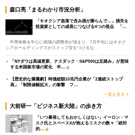
森口亮「まるわかり市況分析」
「キオクシア急落で含み損が膨らんで…」損失を
投資家としての成長につなげる4つの視点 「…
半導体株を中心に相場の調整色が強まり、7月中旬にはキオク
シアホールディングスがストップ安をつけるな…
「NYダウは高値更新、ナスダック・S&P500は足踏み」が意味
する米国株市場の変化 半…
【歴史的な爆騰劇】時価総額10兆円企業が「2連続ストップ
高」「制限値幅拡大」の衝撃 フ…
一覧を見る
大前研一「ビジネス新大陸」の歩き方
「いつ暴発してもおかしくはない」イーロン・マ
スク氏とスペースXが抱えるリスクの数々「絶対
的…