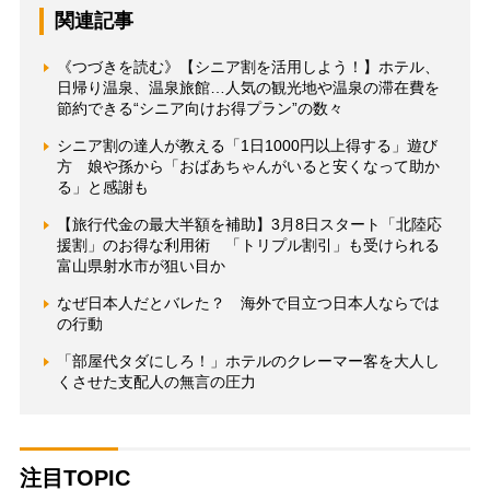
関連記事
《つづきを読む》【シニア割を活用しよう！】ホテル、
日帰り温泉、温泉旅館…人気の観光地や温泉の滞在費を
節約できる“シニア向けお得プラン”の数々
シニア割の達人が教える「1日1000円以上得する」遊び
方 娘や孫から「おばあちゃんがいると安くなって助か
る」と感謝も
【旅行代金の最大半額を補助】3月8日スタート「北陸応
援割」のお得な利用術 「トリプル割引」も受けられる
富山県射水市が狙い目か
なぜ日本人だとバレた？ 海外で目立つ日本人ならでは
の行動
「部屋代タダにしろ！」ホテルのクレーマー客を大人し
くさせた支配人の無言の圧力
注目TOPIC