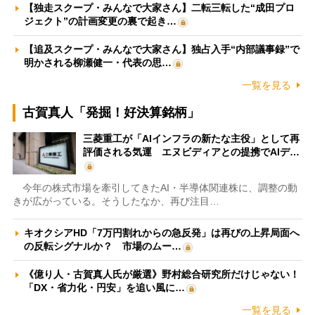
【独走スクープ・みんなで大家さん】二転三転した“成田プロ
ジェクト”の計画変更の裏で起き…
【追及スクープ・みんなで大家さん】独占入手“内部議事録”で
明かされる柳瀬健一・代表の思…
一覧を見る
古賀真人「発掘！好決算銘柄」
三菱重工が「AIインフラの新たな主役」として再
評価される気運 エヌビディアとの提携でAIデ…
今年の株式市場を牽引してきたAI・半導体関連株に、調整の動
きが広がっている。そうしたなか、再び注目…
キオクシアHD「7万円割れからの急反発」は再びの上昇局面へ
の反転シグナルか？ 市場のムー…
《億り人・古賀真人氏が厳選》野村総合研究所だけじゃない！
「DX・省力化・円安」を追い風に…
一覧を見る