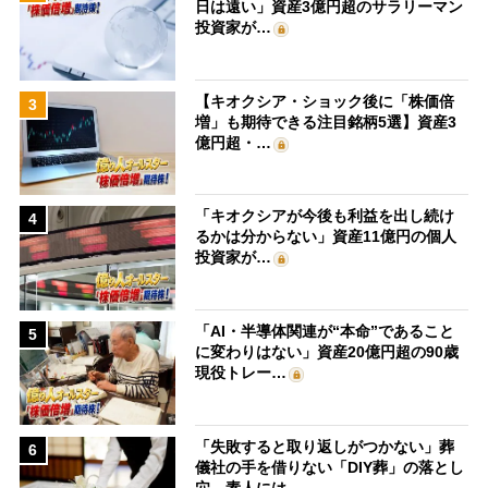
日は遠い」資産3億円超のサラリーマン
投資家が…
【キオクシア・ショック後に「株価倍
3
増」も期待できる注目銘柄5選】資産3
億円超・…
「キオクシアが今後も利益を出し続け
4
るかは分からない」資産11億円の個人
投資家が…
「AI・半導体関連が“本命”であること
5
に変わりはない」資産20億円超の90歳
現役トレー…
「失敗すると取り返しがつかない」葬
6
儀社の手を借りない「DIY葬」の落とし
穴 素人には…