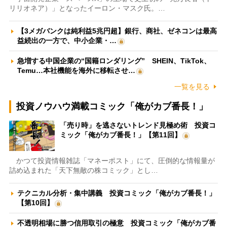
リリオネア）」となったイーロン・マスク氏。…
【3メガバンクは純利益5兆円超】銀行、商社、ゼネコンは最高
益続出の一方で、中小企業・…
急増する中国企業の“国籍ロンダリング” SHEIN、TikTok、
Temu…本社機能を海外に移転させ…
一覧を見る
投資ノウハウ満載コミック「俺がカブ番長！」
「売り時」を逃さないトレンド見極め術 投資コ
ミック「俺がカブ番長！」【第11回】
かつて投資情報雑誌「マネーポスト」にて、圧倒的な情報量が
詰め込まれた「天下無敵の株コミック」とし…
テクニカル分析・集中講義 投資コミック「俺がカブ番長！」
【第10回】
不透明相場に勝つ信用取引の極意 投資コミック「俺がカブ番