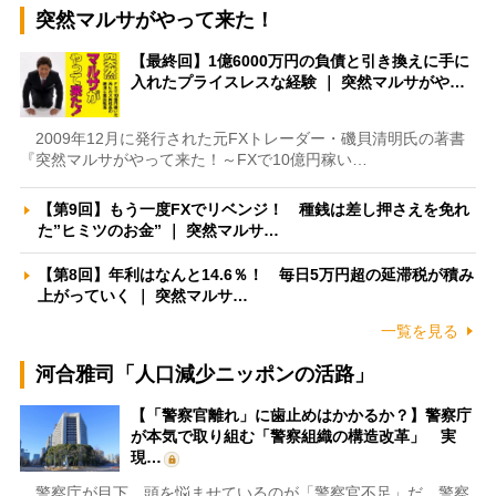
突然マルサがやって来た！
【最終回】1億6000万円の負債と引き換えに手に
入れたプライスレスな経験 ｜ 突然マルサがや…
2009年12月に発行された元FXトレーダー・磯貝清明氏の著書
『突然マルサがやって来た！～FXで10億円稼い…
【第9回】もう一度FXでリベンジ！ 種銭は差し押さえを免れ
た”ヒミツのお金” ｜ 突然マルサ…
【第8回】年利はなんと14.6％！ 毎日5万円超の延滞税が積み
上がっていく ｜ 突然マルサ…
一覧を見る
河合雅司「人口減少ニッポンの活路」
【「警察官離れ」に歯止めはかかるか？】警察庁
が本気で取り組む「警察組織の構造改革」 実
現…
警察庁が目下、頭を悩ませているのが「警察官不足」だ。警察