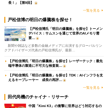
長！」【第9回】
一覧を見る
戸松信博の明日の爆騰株を探せ！
【戸松信博氏「明日の爆騰株」を探せ】トーメン
デバイス：サムスンを通じて世界のAIメモリ需
要…
新聞や雑誌など多数の金融メディアに出演するグローバルリン
クアドバイザーズ代表の戸松信博氏が、最新…
【戸松信博氏「明日の爆騰株」を探せ】レーザーテック：最先
端半導体の製造に不可欠な検査装…
【戸松信博氏「明日の爆騰株」を探せ】TDK：AIインフラを支
えるキープレーヤー 成長の再評…
一覧を見る
田代尚機のチャイナ・リサーチ
中国「Kimi K3」の衝撃に世界はどう対応するの