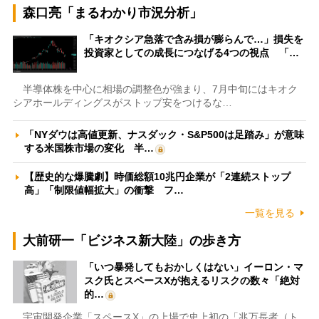
森口亮「まるわかり市況分析」
「キオクシア急落で含み損が膨らんで…」損失を
投資家としての成長につなげる4つの視点 「…
半導体株を中心に相場の調整色が強まり、7月中旬にはキオク
シアホールディングスがストップ安をつけるな…
「NYダウは高値更新、ナスダック・S&P500は足踏み」が意味
する米国株市場の変化 半…
【歴史的な爆騰劇】時価総額10兆円企業が「2連続ストップ
高」「制限値幅拡大」の衝撃 フ…
一覧を見る
大前研一「ビジネス新大陸」の歩き方
「いつ暴発してもおかしくはない」イーロン・マ
スク氏とスペースXが抱えるリスクの数々「絶対
的…
宇宙開発企業「スペースX」の上場で史上初の「兆万長者（ト