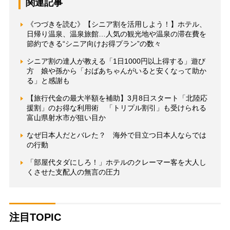
関連記事
《つづきを読む》【シニア割を活用しよう！】ホテル、
日帰り温泉、温泉旅館…人気の観光地や温泉の滞在費を
節約できる“シニア向けお得プラン”の数々
シニア割の達人が教える「1日1000円以上得する」遊び
方 娘や孫から「おばあちゃんがいると安くなって助か
る」と感謝も
【旅行代金の最大半額を補助】3月8日スタート「北陸応
援割」のお得な利用術 「トリプル割引」も受けられる
富山県射水市が狙い目か
なぜ日本人だとバレた？ 海外で目立つ日本人ならでは
の行動
「部屋代タダにしろ！」ホテルのクレーマー客を大人し
くさせた支配人の無言の圧力
注目TOPIC