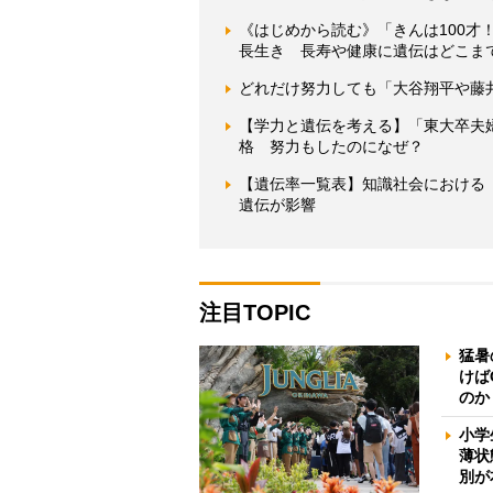
《はじめから読む》「きんは100才
長生き 長寿や健康に遺伝はどこま
どれだけ努力しても「大谷翔平や藤
【学力と遺伝を考える】「東大卒夫
格 努力もしたのになぜ？
【遺伝率一覧表】知識社会における
遺伝が影響
注目TOPIC
猛暑
けば
のか
小学
薄状
別が