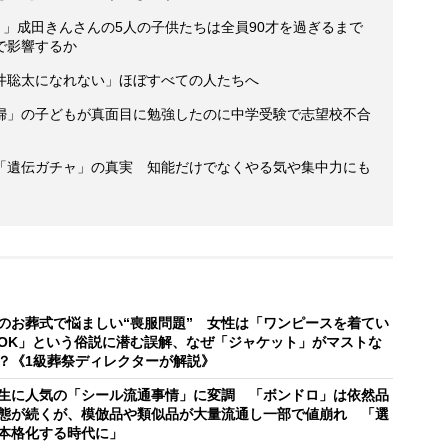
！」成田きんさんの5人の子供たちは全員90才を過ぎるまで
で影響するか
井聡太になれない」ほぼすべての人たちへ
婦」の子どもが真面目に勉強したのに中学受験で志望校不合
「遺伝ガチャ」の真実 知能だけでなくやる気や集中力にも
のお葬式で悩ましい“喪服問題” 女性は「ワンピースを着てい
OK」という俗説に潜む誤解、なぜ「ジャケット」がマストな
？《1級葬祭ディレクターが解説》
生に人気の「シール流通事情」に変調 「ボンドロ」は依然品
態が続くが、模倣品や類似品が大量流通し一部で値崩れ 「選
本格化する時代に」