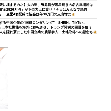
俵に埋まるカネ】大の里、豊昇龍が黒星続きの名古屋場所は
賞金2826万円」が下位力士に渡り「今日はみんなで焼肉
」 金星4個配給で協会は年96万円の支出増に
する中国企業の“国籍ロンダリング” SHEIN、TikTok、
mu…本社機能を海外に移転させ、トランプ関税の回避を狙う
人を隠れ蓑にした中国企業の農業参入・土地取得への懸念も