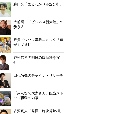
森口亮「まるわかり市況分析」
大前研一「ビジネス新大陸」の
歩き方
投資ノウハウ満載コミック「俺
がカブ番長！」
戸松信博の明日の爆騰株を探
せ！
田代尚機のチャイナ・リサーチ
「みんなで大家さん」配当スト
ップ騒動の内幕
古賀真人「発掘！好決算銘柄」