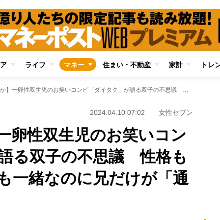
ア
ライフ
マネー
住まい・不動産
家計
トレ
【遺伝か環境か】一卵性双生児のお笑いコンビ「ダイタク」が語る双子の不思議 性格も食べ物の好き嫌いも一緒なのに兄だけが「通風」に
2024.04.10 07:02
女性セブン
一卵性双生児のお笑いコン
語る双子の不思議 性格も
も一緒なのに兄だけが「通