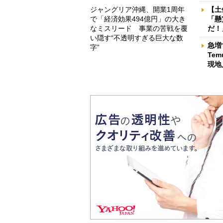
ジャングリア沖縄、開業1周年
【土
で「経済効果494億円」の大き
「懸
なミスリード 事業の苦戦を覆
だ！
い隠す“不透明すぎる巨大な数
急増
字”
Te
現地