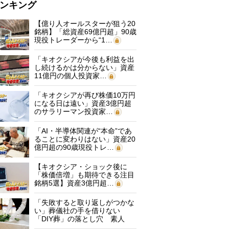
ンキング
【億り人オールスターが狙う20
銘柄】「総資産69億円超」90歳
現役トレーダーから“1…
「キオクシアが今後も利益を出
し続けるかは分からない」資産
11億円の個人投資家…
「キオクシアが再び株価10万円
になる日は遠い」資産3億円超
のサラリーマン投資家…
「AI・半導体関連が“本命”であ
ることに変わりはない」資産20
億円超の90歳現役トレ…
【キオクシア・ショック後に
「株価倍増」も期待できる注目
銘柄5選】資産3億円超…
「失敗すると取り返しがつかな
い」葬儀社の手を借りない
「DIY葬」の落とし穴 素人
に…