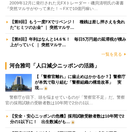
2009年12月に発行された元FXトレーダー・磯貝清明氏の著書
『突然マルサがやって来た！～FXで10億円稼い…
【第9回】もう一度FXでリベンジ！ 種銭は差し押さえを免れ
た”ヒミツのお金” ｜ 突然マルサ…
【第8回】年利はなんと14.6％！ 毎日5万円超の延滞税が積み
上がっていく ｜ 突然マルサ…
一覧を見る
河合雅司「人口減少ニッポンの活路」
【「警察官離れ」に歯止めはかかるか？】警察庁
が本気で取り組む「警察組織の構造改革」 実
現…
警察庁が目下、頭を悩ませているのが「警察官不足」だ。警察
官の採用試験の受験者数は10年間で2分の1以…
【安全・安心ニッポンの危機】採用試験受験者数は10年間で2
分の1以下に！ 出生数減がも…