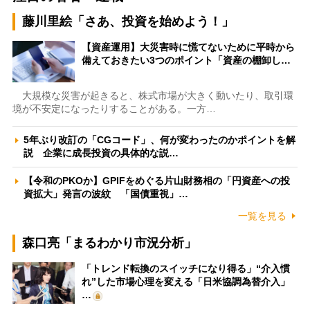
藤川里絵「さあ、投資を始めよう！」
【資産運用】大災害時に慌てないために平時から
備えておきたい3つのポイント「資産の棚卸し…
大規模な災害が起きると、株式市場が大きく動いたり、取引環
境が不安定になったりすることがある。一方…
5年ぶり改訂の「CGコード」、何が変わったのかポイントを解
説 企業に成長投資の具体的な説…
【令和のPKOか】GPIFをめぐる片山財務相の「円資産への投
資拡大」発言の波紋 「国債重視」…
一覧を見る
森口亮「まるわかり市況分析」
「トレンド転換のスイッチになり得る」“介入慣
れ”した市場心理を変える「日米協調為替介入」
…