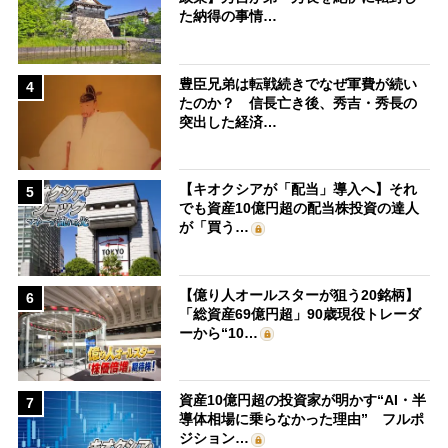
た納得の事情…
豊臣兄弟は転戦続きでなぜ軍費が続い
4
たのか？ 信長亡き後、秀吉・秀長の
突出した経済…
【キオクシアが「配当」導入へ】それ
5
でも資産10億円超の配当株投資の達人
が「買う…
【億り人オールスターが狙う20銘柄】
6
「総資産69億円超」90歳現役トレーダ
ーから“10…
資産10億円超の投資家が明かす“AI・半
7
導体相場に乗らなかった理由” フルポ
ジション…