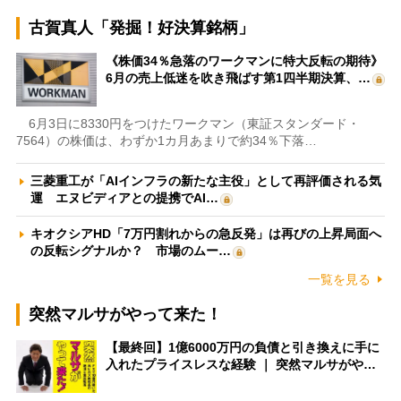
古賀真人「発掘！好決算銘柄」
《株価34％急落のワークマンに特大反転の期待》
6月の売上低迷を吹き飛ばす第1四半期決算、…
6月3日に8330円をつけたワークマン（東証スタンダード・
7564）の株価は、わずか1カ月あまりで約34％下落…
三菱重工が「AIインフラの新たな主役」として再評価される気
運 エヌビディアとの提携でAI…
キオクシアHD「7万円割れからの急反発」は再びの上昇局面へ
の反転シグナルか？ 市場のムー…
一覧を見る
突然マルサがやって来た！
【最終回】1億6000万円の負債と引き換えに手に
入れたプライスレスな経験 ｜ 突然マルサがや…