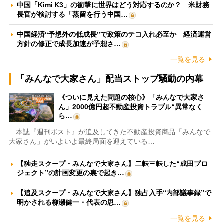
中国「Kimi K3」の衝撃に世界はどう対応するのか？ 米財務
長官が検討する「蒸留を行う中国…
中国経済“予想外の低成長”で政策のテコ入れ必至か 経済運営
方針の修正で成長加速が予想さ…
一覧を見る
「みんなで大家さん」配当ストップ騒動の内幕
《ついに見えた問題の核心》「みんなで大家さ
ん」2000億円超不動産投資トラブル“異常なく
ら…
本誌『週刊ポスト』が追及してきた不動産投資商品「みんなで
大家さん」がいよいよ最終局面を迎えている…
【独走スクープ・みんなで大家さん】二転三転した“成田プロ
ジェクト”の計画変更の裏で起き…
【追及スクープ・みんなで大家さん】独占入手“内部議事録”で
明かされる柳瀬健一・代表の思…
一覧を見る