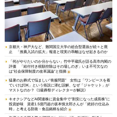
京都大・神戸大など、難関国立大学の総合型選抜が続々と廃
止 「推薦入試の拡大」報道と現実の乖離はなぜ起きるのか
「何がやりたいのか分からない」竹中平蔵氏が語る高市内閣の
評価 「給付付き税額控除はその場しのぎ」いま不可欠なの
は“社会保障制度の改革議論”と指摘
猛暑のお葬式で悩ましい“喪服問題” 女性は「ワンピースを着
ていけばOK」という俗説に潜む誤解、なぜ「ジャケット」が
マストなのか？《1級葬祭ディレクターが解説》
キオクシアなどAI関連株に資金集中で“割安になった成長株”に
投資妙味 資産1.5億円超の坂本慎太郎さんが「絶好の仕込み
時」と考える防衛・食品銘柄を紹介