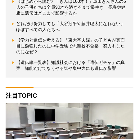
《はじめから読む》「きんは100才！」成田きんさんの5
人の子供たちは全員90才を過ぎるまで長生き 長寿や健
康に遺伝はどこまで影響するか
どれだけ努力しても「大谷翔平や藤井聡太になれない」
ほぼすべての人たちへ
【学力と遺伝を考える】「東大卒夫婦」の子どもが真面
目に勉強したのに中学受験で志望校不合格 努力もした
のになぜ？
【遺伝率一覧表】知識社会における「遺伝ガチャ」の真
実 知能だけでなくやる気や集中力にも遺伝が影響
注目TOPIC