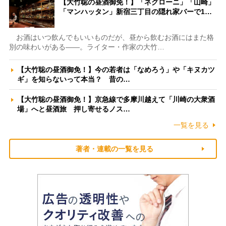
【大竹聡の昼酒御免！】「ネグローニ」「山崎」
「マンハッタン」新宿三丁目の隠れ家バーで1…
お酒はいつ飲んでもいいものだが、昼から飲むお酒にはまた格
別の味わいがある――。ライター・作家の大竹…
【大竹聡の昼酒御免！】今の若者は「なめろう」や「キヌカツ
ギ」を知らないって本当？ 昔の…
【大竹聡の昼酒御免！】京急線で多摩川越えて「川崎の大衆酒
場」へと昼酒旅 押し寄せるノス…
一覧を見る
著者・連載の一覧を見る