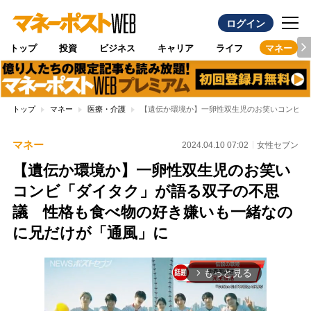
ログイン
トップ
投資
ビジネス
キャリア
ライフ
マネー
トップ
マネー
医療・介護
【遺伝か環境か】一卵性双生児のお笑いコンビ「
マネー
2024.04.10 07:02
女性セブン
【遺伝か環境か】一卵性双生児のお笑い
コンビ「ダイタク」が語る双子の不思
議 性格も食べ物の好き嫌いも一緒なの
に兄だけが「通風」に
もっと見る
arrow_forward_ios