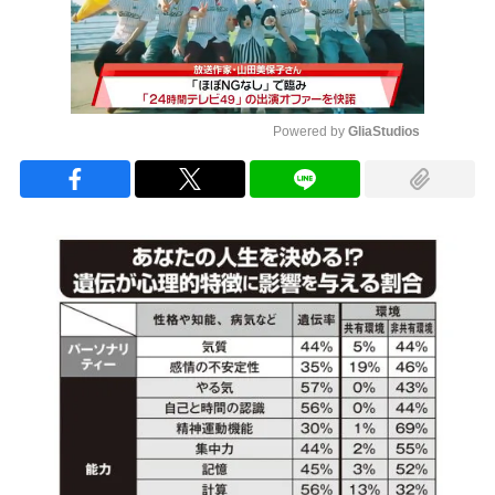
Powered by 
GliaStudios
Mute