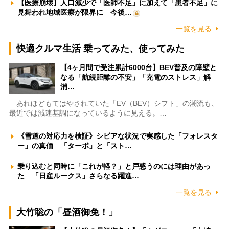
【医療崩壊】人口減少で「医師不足」に加えて「患者不足」に
見舞われ地域医療が限界に 今後…
一覧を見る
快適クルマ生活 乗ってみた、使ってみた
【4ヶ月間で受注累計6000台】BEV普及の障壁と
なる「航続距離の不安」「充電のストレス」解
消…
あれほどもてはやされていた「EV（BEV）シフト」の潮流も、
最近では減速基調になっているように見える。…
《雪道の対応力を検証》シビアな状況で実感した「フォレスタ
ー」の真価 「ターボ」と「スト…
乗り込むと同時に「これが軽？」と戸惑うのには理由があっ
た 「日産ルークス」さらなる躍進…
一覧を見る
大竹聡の「昼酒御免！」