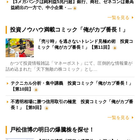
【3メガバンクは純利益5兆円超】銀行、商社、ゼネコンは最高
益続出の一方で、中小企業・…
一覧を見る
投資ノウハウ満載コミック「俺がカブ番長！」
「売り時」を逃さないトレンド見極め術 投資コ
ミック「俺がカブ番長！」【第11回】
かつて投資情報雑誌「マネーポスト」にて、圧倒的な情報量が
詰め込まれた「天下無敵の株コミック」とし…
テクニカル分析・集中講義 投資コミック「俺がカブ番長！」
【第10回】
不透明相場に勝つ信用取引の極意 投資コミック「俺がカブ番
長！」【第9回】
一覧を見る
戸松信博の明日の爆騰株を探せ！