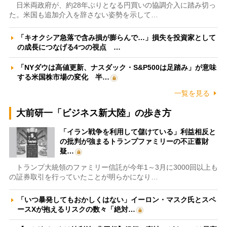
日米両政府が、約28年ぶりとなる円買いの協調介入に踏み切っ
た。米国も追加介入を辞さない姿勢を示して…
「キオクシア急落で含み損が膨らんで…」損失を投資家として
の成長につなげる4つの視点 …
「NYダウは高値更新、ナスダック・S&P500は足踏み」が意味
する米国株市場の変化 半…
一覧を見る
大前研一「ビジネス新大陸」の歩き方
「イラン戦争を利用して儲けている」利益相反と
の批判が強まるトランプファミリーの不正蓄財
疑…
トランプ大統領のファミリー信託が今年1～3月に3000回以上も
の証券取引を行っていたことが明らかになり…
「いつ暴発してもおかしくはない」イーロン・マスク氏とスペ
ースXが抱えるリスクの数々「絶対…