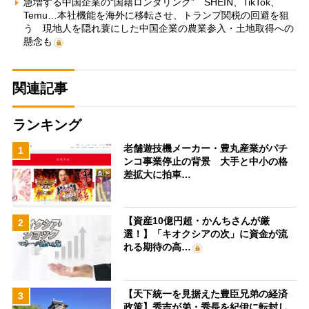
急増する中国企業の“国籍ロンダリング” SHEIN、TikTok、
Temu…本社機能を海外に移転させ、トランプ関税の回避を狙
う 現地人を隠れ蓑にした中国企業の農業参入・土地取得への
懸念も
関連記事
ランキング
老舗遊技機メーカー・豊丸産業がパチ
1
ンコ事業停止の背景 大手と中小の格
差拡大に拍車…
【資産10億円超・かんちさんが厳
2
選！】「キオクシアの次」に資金が流
れる期待の高…
【天下統一を見据えた豊臣兄弟の経済
3
政策】秀吉が弟・秀長を紀伊に転封し