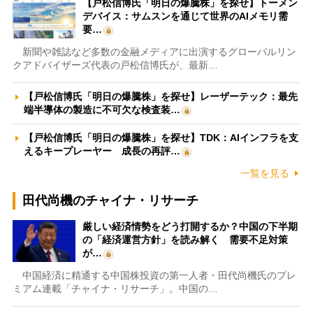
【戸松信博氏「明日の爆騰株」を探せ】トーメン
デバイス：サムスンを通じて世界のAIメモリ需
要…
新聞や雑誌など多数の金融メディアに出演するグローバルリン
クアドバイザーズ代表の戸松信博氏が、最新…
【戸松信博氏「明日の爆騰株」を探せ】レーザーテック：最先
端半導体の製造に不可欠な検査装…
【戸松信博氏「明日の爆騰株」を探せ】TDK：AIインフラを支
えるキープレーヤー 成長の再評…
一覧を見る
田代尚機のチャイナ・リサーチ
厳しい経済情勢をどう打開するか？中国の下半期
の「経済運営方針」を読み解く 需要不足対策
が…
中国経済に精通する中国株投資の第一人者・田代尚機氏のプレ
ミアム連載「チャイナ・リサーチ」。中国の…