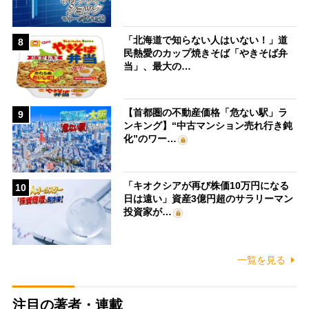
「北海道で知らない人はいない！」道
8
民熱愛のカップ焼きそば「やきそば弁
当」、最大の…
【首都圏の不動産価格「危ない駅」ラ
9
ンキング】“中古マンション売れ行き鈍
化”のワー…
「キオクシアが再び株価10万円になる
10
日は遠い」資産3億円超のサラリーマン
投資家が…
一覧を見る
注目の著者・連載