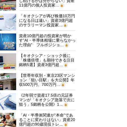
し続けるかは分からない」資産
11億円の個人投資家…
「キオクシアが再び株価10万円
になる日は遠い」資産3億円超
のサラリーマン投資家…
資産10億円超の投資家が明か
す“AI・半導体相場に乗らなかっ
た理由” フルポジショ…
【キオクシア・ショック後に
「株価倍増」も期待できる注目
銘柄5選】資産3億円超…
【世帯年収別・東京23区マンシ
ョン「狙い目駅」を大公開】年
収500万円、700万円…
《2年弱で資産17.5倍の元証券
マンが「キオクシア急落で次に
狙う」5銘柄を公開》1…
「AI・半導体関連が“本命”であ
ることに変わりはない」資産20
億円超の90歳現役トレ…