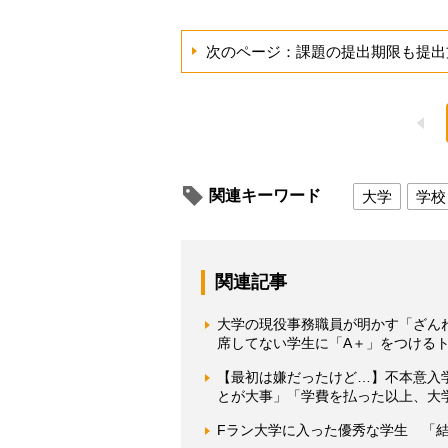
次のページ：課題の提出期限も提出
関連キーワード
大学
学校
関連記事
大学の現役事務職員が明かす「ざん
席してない学生に「A＋」をつける
【最初は嫌だったけど…】不本意入
とが大事」「学費を払った以上、大
Fラン大学に入った優秀な学生 「