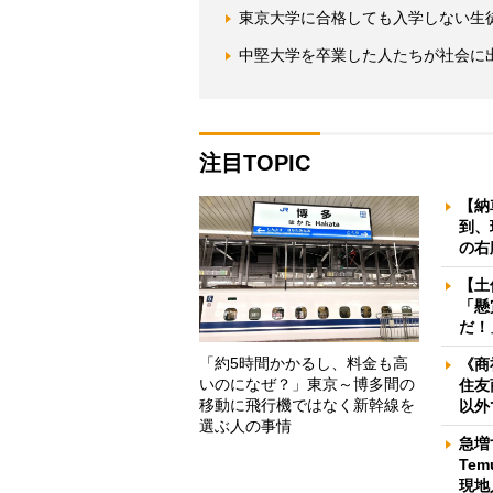
東京大学に合格しても入学しない生
中堅大学を卒業した人たちが社会に
注目TOPIC
【納
到、
の右
【土
「懸
だ！
「約5時間かかるし、料金も高
《商
いのになぜ？」東京～博多間の
住友
移動に飛行機ではなく新幹線を
以外
選ぶ人の事情
急増
Te
現地