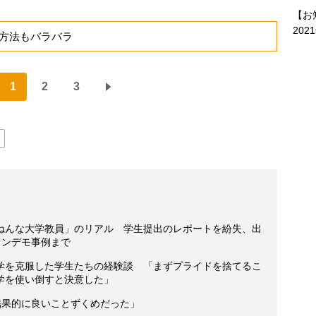
【お
202
方法もバラバラ
1
2
3
ねんな大学教員」のリアル 学生提出のレポートを紛失、出
トンデモ事例まで
学を克服した学生たちの経験談 「まずプライドを捨てるこ
学を使い倒すと決意した」
結果的に良いことずくめだった」