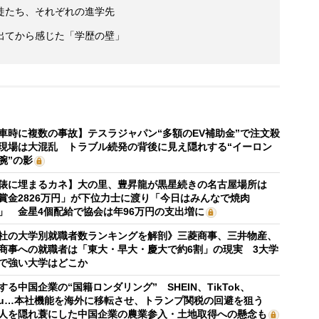
徒たち、それぞれの進学先
出てから感じた「学歴の壁」
車時に複数の事故】テスラジャパン“多額のEV補助金”で注文殺
現場は大混乱 トラブル続発の背後に見え隠れする“イーロン
腕”の影
俵に埋まるカネ】大の里、豊昇龍が黒星続きの名古屋場所は
賞金2826万円」が下位力士に渡り「今日はみんなで焼肉
」 金星4個配給で協会は年96万円の支出増に
社の大学別就職者数ランキングを解剖》三菱商事、三井物産、
商事への就職者は「東大・早大・慶大で約6割」の現実 3大学
で強い大学はどこか
する中国企業の“国籍ロンダリング” SHEIN、TikTok、
mu…本社機能を海外に移転させ、トランプ関税の回避を狙う
人を隠れ蓑にした中国企業の農業参入・土地取得への懸念も