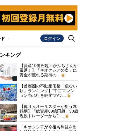
ンド
ログイン
ンキング
【資産10億円超・かんちさんが
厳選！】「キオクシアの次」に
資金が流れる期待の…
【首都圏の不動産価格「危ない
駅」ランキング】“中古マンシ
ョン売れ行き鈍化”のワ…
【億り人オールスターが狙う20
銘柄】「総資産69億円超」90歳
現役トレーダーから“1…
「キオクシアが今後も利益を出