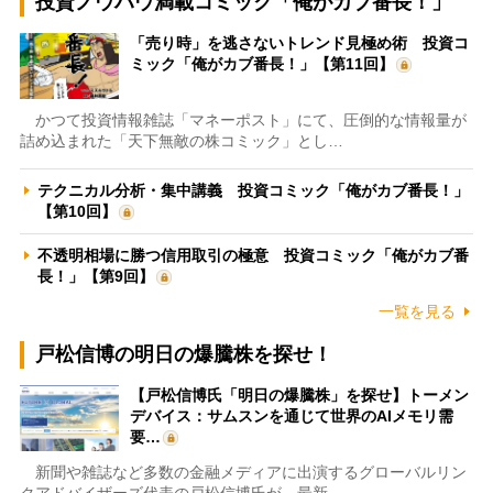
投資ノウハウ満載コミック「俺がカブ番長！」
「売り時」を逃さないトレンド見極め術 投資コ
ミック「俺がカブ番長！」【第11回】
かつて投資情報雑誌「マネーポスト」にて、圧倒的な情報量が
詰め込まれた「天下無敵の株コミック」とし…
テクニカル分析・集中講義 投資コミック「俺がカブ番長！」
【第10回】
不透明相場に勝つ信用取引の極意 投資コミック「俺がカブ番
長！」【第9回】
一覧を見る
戸松信博の明日の爆騰株を探せ！
【戸松信博氏「明日の爆騰株」を探せ】トーメン
デバイス：サムスンを通じて世界のAIメモリ需
要…
新聞や雑誌など多数の金融メディアに出演するグローバルリン
クアドバイザーズ代表の戸松信博氏が、最新…