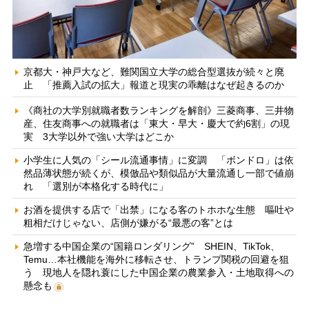
京都大・神戸大など、難関国立大学の総合型選抜が続々と廃
止 「推薦入試の拡大」報道と現実の乖離はなぜ起きるのか
《商社の大学別就職者数ランキングを解剖》三菱商事、三井物
産、住友商事への就職者は「東大・早大・慶大で約6割」の現
実 3大学以外で強い大学はどこか
小学生に人気の「シール流通事情」に変調 「ボンドロ」は依
然品薄状態が続くが、模倣品や類似品が大量流通し一部で値崩
れ 「選別が本格化する時代に」
お酒を提供する店で「出禁」になる客のトホホな生態 嘔吐や
粗相だけじゃない、店側が嫌がる“最悪の客”とは
急増する中国企業の“国籍ロンダリング” SHEIN、TikTok、
Temu…本社機能を海外に移転させ、トランプ関税の回避を狙
う 現地人を隠れ蓑にした中国企業の農業参入・土地取得への
懸念も