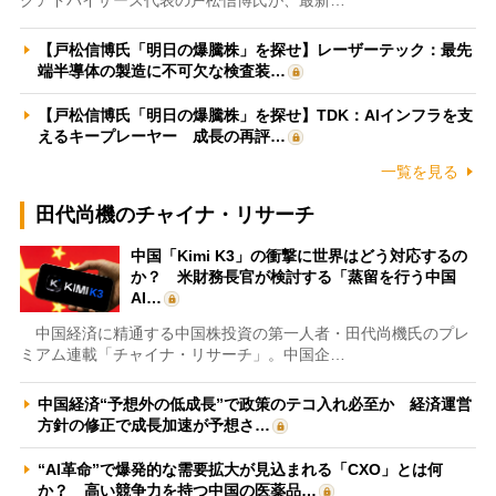
【戸松信博氏「明日の爆騰株」を探せ】レーザーテック：最先
端半導体の製造に不可欠な検査装…
【戸松信博氏「明日の爆騰株」を探せ】TDK：AIインフラを支
えるキープレーヤー 成長の再評…
一覧を見る
田代尚機のチャイナ・リサーチ
中国「Kimi K3」の衝撃に世界はどう対応するの
か？ 米財務長官が検討する「蒸留を行う中国
AI…
中国経済に精通する中国株投資の第一人者・田代尚機氏のプレ
ミアム連載「チャイナ・リサーチ」。中国企…
中国経済“予想外の低成長”で政策のテコ入れ必至か 経済運営
方針の修正で成長加速が予想さ…
“AI革命”で爆発的な需要拡大が見込まれる「CXO」とは何
か？ 高い競争力を持つ中国の医薬品…