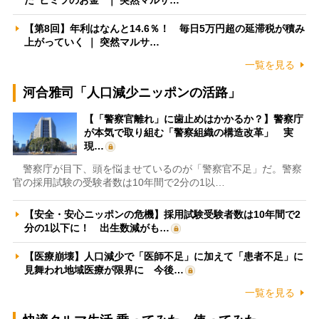
【第8回】年利はなんと14.6％！ 毎日5万円超の延滞税が積み
上がっていく ｜ 突然マルサ…
一覧を見る
河合雅司「人口減少ニッポンの活路」
【「警察官離れ」に歯止めはかかるか？】警察庁
が本気で取り組む「警察組織の構造改革」 実
現…
警察庁が目下、頭を悩ませているのが「警察官不足」だ。警察
官の採用試験の受験者数は10年間で2分の1以…
【安全・安心ニッポンの危機】採用試験受験者数は10年間で2
分の1以下に！ 出生数減がも…
【医療崩壊】人口減少で「医師不足」に加えて「患者不足」に
見舞われ地域医療が限界に 今後…
一覧を見る