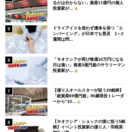
るかは分からない」資産11億円の個人
投資家が…
ドライアイスを使わず遺体を保つ「エ
5
ンバーミング」が日本でも普及 1～2
週間は問…
「キオクシアが再び株価10万円になる
6
日は遠い」資産3億円超のサラリーマン
投資家が…
【億り人オールスターが狙う20銘柄】
7
「総資産69億円超」90歳現役トレーダ
ーから“10…
【キオクシア・ショックの後に狙う5銘
8
柄】イベント投資家の億り人・羽根英