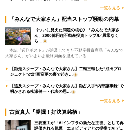
一覧を見る
「みんなで大家さん」配当ストップ騒動の内幕
《ついに見えた問題の核心》「みんなで大家さ
ん」2000億円超不動産投資トラブル“異常なく
ら…
本誌『週刊ポスト』が追及してきた不動産投資商品「みんなで
大家さん」がいよいよ最終局面を迎えている…
【独走スクープ・みんなで大家さん】二転三転した“成田プロ
ジェクト”の計画変更の裏で起き…
【追及スクープ・みんなで大家さん】独占入手“内部議事録”で
明かされる柳瀬健一・代表の思…
一覧を見る
古賀真人「発掘！好決算銘柄」
三菱重工が「AIインフラの新たな主役」として再
評価される気運 エヌビディアとの提携でAIデ…