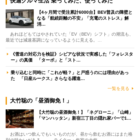
快適クルマ生活 乗ってみた、使ってみた
【4ヶ月間で受注累計6000台】BEV普及の障壁と
なる「航続距離の不安」「充電のストレス」解
消…
あれほどもてはやされていた「EV（BEV）シフト」の潮流も、
最近では減速基調になっているように見える。…
《雪道の対応力を検証》シビアな状況で実感した「フォレスタ
ー」の真価 「ターボ」と「スト…
乗り込むと同時に「これが軽？」と戸惑うのには理由があっ
た 「日産ルークス」さらなる躍進…
一覧を見る
大竹聡の「昼酒御免！」
【大竹聡の昼酒御免！】「ネグローニ」「山崎」
「マンハッタン」新宿三丁目の隠れ家バーで1…
お酒はいつ飲んでもいいものだが、昼から飲むお酒にはまた格
別の味わいがある――。ライター・作家の大竹…