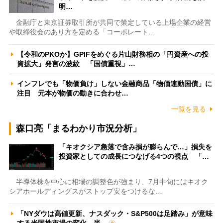
明…
金融庁と東京証券取引所が共同で策定している上場企業の経営
や取締役会のあり方を定める「コーポレート…
【令和のPKOか】GPIFをめぐる片山財務相の「円資産への投
資拡大」発言の波紋 「国債重視」…
インフレでも「物価負け」しない金融商品「物価連動国債」に
注目 元本が物価の動きに合わせ…
一覧を見る
森口亮「まるわかり市況分析」
「キオクシア急落で含み損が膨らんで…」損失を
投資家としての成長につなげる4つの視点 「…
半導体株を中心に相場の調整色が強まり、7月中旬にはキオク
シアホールディングスがストップ安をつけるな…
「NYダウは高値更新、ナスダック・S&P500は足踏み」が意味
する米国株市場の変化 半…