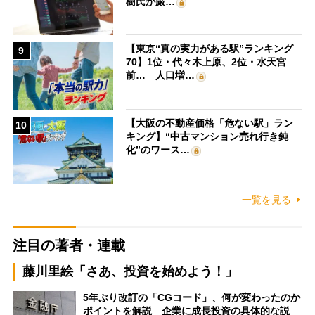
樹氏が厳…
【東京“真の実力がある駅”ランキング
9
70】1位・代々木上原、2位・水天宮
前… 人口増…
【大阪の不動産価格「危ない駅」ラン
10
キング】“中古マンション売れ行き鈍
化”のワース…
一覧を見る
注目の著者・連載
藤川里絵「さあ、投資を始めよう！」
5年ぶり改訂の「CGコード」、何が変わったのか
ポイントを解説 企業に成長投資の具体的な説