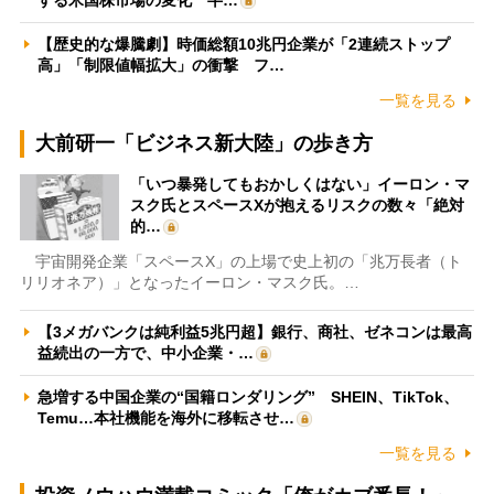
【歴史的な爆騰劇】時価総額10兆円企業が「2連続ストップ
高」「制限値幅拡大」の衝撃 フ…
一覧を見る
大前研一「ビジネス新大陸」の歩き方
「いつ暴発してもおかしくはない」イーロン・マ
スク氏とスペースXが抱えるリスクの数々「絶対
的…
宇宙開発企業「スペースX」の上場で史上初の「兆万長者（ト
リリオネア）」となったイーロン・マスク氏。…
【3メガバンクは純利益5兆円超】銀行、商社、ゼネコンは最高
益続出の一方で、中小企業・…
急増する中国企業の“国籍ロンダリング” SHEIN、TikTok、
Temu…本社機能を海外に移転させ…
一覧を見る