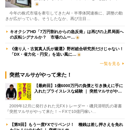
今年の株式市場を牽引してきたAI・半導体関連株に、調整の動
きが広がっている。そうしたなか、再び注目…
キオクシアHD「7万円割れからの急反発」は再びの上昇局面へ
の反転シグナルか？ 市場のムー…
《億り人・古賀真人氏が厳選》野村総合研究所だけじゃない！
「DX・省力化・円安」を追い風に…
一覧を見る
突然マルサがやって来た！
【最終回】1億6000万円の負債と引き換えに手に
入れたプライスレスな経験 ｜ 突然マルサがや…
2009年12月に発行された元FXトレーダー・磯貝清明氏の著書
『突然マルサがやって来た！～FXで10億円稼い…
【第9回】もう一度FXでリベンジ！ 種銭は差し押さえを免れ
た”ヒミツのお金” ｜ 突然マルサ…