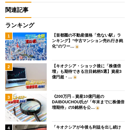
関連記事
ランキング
【首都圏の不動産価格「危ない駅」ラ
1
ンキング】“中古マンション売れ行き鈍
化”のワー…
【キオクシア・ショック後に「株価倍
2
増」も期待できる注目銘柄5選】資産3
億円超・…
《200万円→資産10億円超の
3
DAIBOUCHOU氏が「年末までに株価倍
増期待」の5銘柄を公…
「キオクシアが今後も利益を出し続け
4