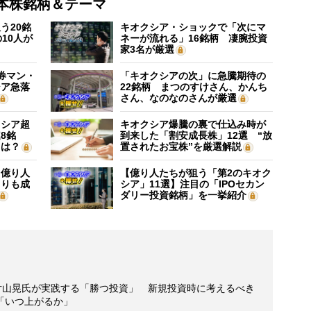
本株銘柄＆テーマ
う20銘
キオクシア・ショックで「次にマ
10人が
ネーが流れる」16銘柄 凄腕投資
家3名が厳選
証券マン・
「キオクシアの次」に急騰期待の
シア急落
22銘柄 まつのすけさん、かんち
さん、なのなのさんが厳選
クシア超
キオクシア爆騰の裏で仕込み時が
8銘
到来した「割安成長株」12選 “放
”は？
置されたお宝株”を厳選解説
】億り人
【億り人たちが狙う「第2のキオク
よりも成
シア」11選】注目の「IPOセカン
ダリー投資銘柄」を一挙紹介
・片山晃氏が実践する「勝つ投資」 新規投資時に考えるべき
「いつ上がるか」