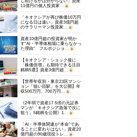
し続けるかは分からない」資産
11億円の個人投資家…
「キオクシアが再び株価10万円
になる日は遠い」資産3億円超
のサラリーマン投資家…
資産10億円超の投資家が明か
す“AI・半導体相場に乗らなかっ
た理由” フルポジショ…
【キオクシア・ショック後に
「株価倍増」も期待できる注目
銘柄5選】資産3億円超…
【世帯年収別・東京23区マンシ
ョン「狙い目駅」を大公開】年
収500万円、700万円…
《2年弱で資産17.5倍の元証券
マンが「キオクシア急落で次に
狙う」5銘柄を公開》1…
「AI・半導体関連が“本命”であ
ることに変わりはない」資産20
億円超の90歳現役トレ…