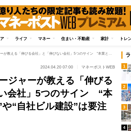
ア
ライフ
マネー
住まい・不動産
家計
トレ
現役ファンドマネージャーが教える「伸びる会社」と「伸びない会社」5つのサイン “本業と関係ない事業”や“自社ビル建設”は要注意
ラ
1
2024.04.20 07:00
マネーポストWEB
ージャーが教える「伸びる
2
い会社」5つのサイン “本
”や“自社ビル建設”は要注
3
4