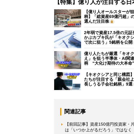
【特集】億り人が注目する日
【億り人オールスターが狙
柄】「総資産69億円超」の
選んだ注目株
2年弱で資産17.5倍の元
かぶカブキ氏が「キオク
で次に狙う」5銘柄を公開
億り人たちが厳選「キオ
え」を狙う半導体・AI関連
柄 “大化け期待の大本命
【キオクシアと同じ構図
たちが注目する「親会社
長しうる子会社銘柄」9選
関連記事
【前回記事】資産150億円投資家
は「いつか上がるだろう」ではなく