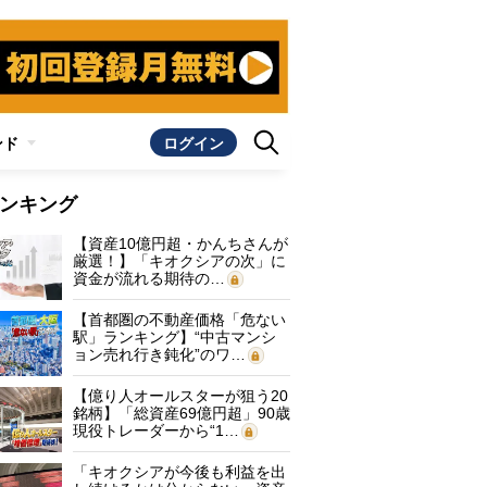
ンド
ログイン
ンキング
【資産10億円超・かんちさんが
厳選！】「キオクシアの次」に
資金が流れる期待の…
【首都圏の不動産価格「危ない
駅」ランキング】“中古マンシ
ョン売れ行き鈍化”のワ…
【億り人オールスターが狙う20
銘柄】「総資産69億円超」90歳
現役トレーダーから“1…
「キオクシアが今後も利益を出