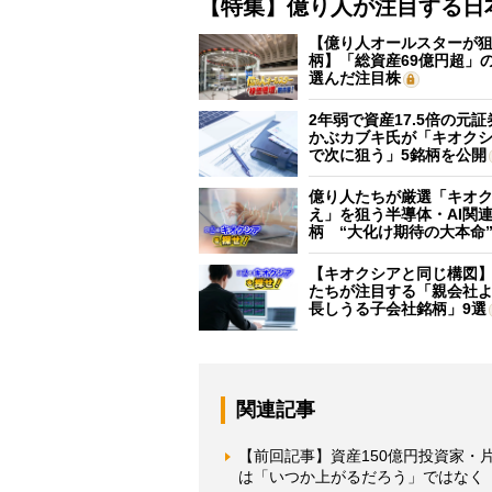
【特集】億り人が注目する日
【億り人オールスターが狙
柄】「総資産69億円超」の
選んだ注目株
2年弱で資産17.5倍の元
かぶカブキ氏が「キオク
で次に狙う」5銘柄を公開
億り人たちが厳選「キオ
え」を狙う半導体・AI関連
柄 “大化け期待の大本命
【キオクシアと同じ構図
たちが注目する「親会社
長しうる子会社銘柄」9選
関連記事
【前回記事】資産150億円投資家
は「いつか上がるだろう」ではなく