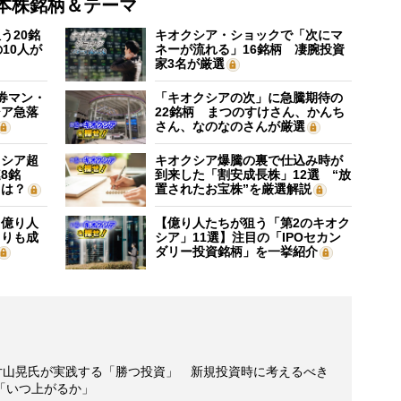
本株銘柄＆テーマ
う20銘
キオクシア・ショックで「次にマ
10人が
ネーが流れる」16銘柄 凄腕投資
家3名が厳選
証券マン・
「キオクシアの次」に急騰期待の
シア急落
22銘柄 まつのすけさん、かんち
さん、なのなのさんが厳選
クシア超
キオクシア爆騰の裏で仕込み時が
8銘
到来した「割安成長株」12選 “放
”は？
置されたお宝株”を厳選解説
】億り人
【億り人たちが狙う「第2のキオク
よりも成
シア」11選】注目の「IPOセカン
ダリー投資銘柄」を一挙紹介
・片山晃氏が実践する「勝つ投資」 新規投資時に考えるべき
「いつ上がるか」