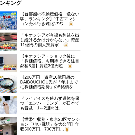
ンキング
【首都圏の不動産価格「危ない
駅」ランキング】“中古マンシ
ョン売れ行き鈍化”のワ…
「キオクシアが今後も利益を出
し続けるかは分からない」資産
11億円の個人投資家…
【キオクシア・ショック後に
「株価倍増」も期待できる注目
銘柄5選】資産3億円超…
《200万円→資産10億円超の
DAIBOUCHOU氏が「年末まで
に株価倍増期待」の5銘柄を…
ドライアイスを使わず遺体を保
つ「エンバーミング」が日本で
も普及 1～2週間は…
【世帯年収別・東京23区マンシ
ョン「狙い目駅」を大公開】年
収500万円、700万円…