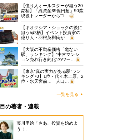
【億り人オールスターが狙う20
銘柄】「総資産69億円超」90歳
現役トレーダーから“1…
【キオクシア・ショックの後に
狙う5銘柄】イベント投資家の
億り人・羽根英樹氏が…
【大阪の不動産価格「危ない
駅」ランキング】“中古マンシ
ョン売れ行き鈍化”のワー…
【東京“真の実力がある駅”ラン
キング70】1位・代々木上原、2
位・水天宮前… 人口…
一覧を見る
目の著者・連載
藤川里絵「さあ、投資を始めよ
う！」