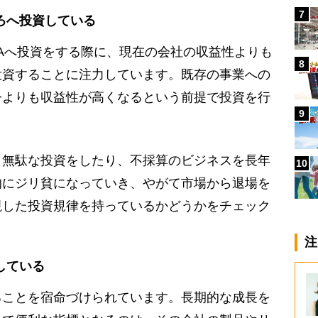
7
ろへ投資している
Aへ投資をする際に、現在の会社の収益性よりも
8
投資することに注力しています。既存の事業への
今よりも収益性が高くなるという前提で投資を行
9
無駄な投資をしたり、不採算のビジネスを長年
10
的にジリ貧になっていき、やがて市場から退場を
視した投資規律を持っているかどうかをチェック
注
している
ことを宿命づけられています。長期的な成長を