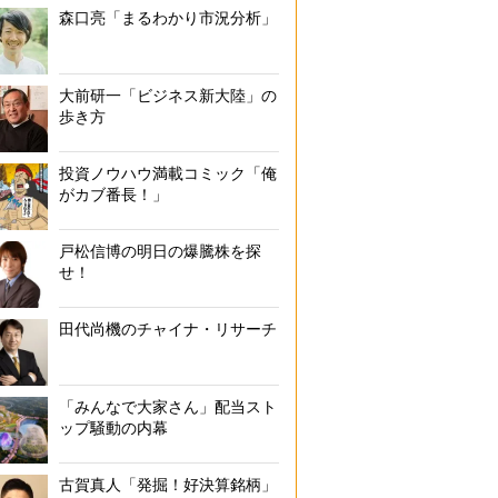
森口亮「まるわかり市況分析」
大前研一「ビジネス新大陸」の
歩き方
投資ノウハウ満載コミック「俺
がカブ番長！」
戸松信博の明日の爆騰株を探
せ！
田代尚機のチャイナ・リサーチ
「みんなで大家さん」配当スト
ップ騒動の内幕
古賀真人「発掘！好決算銘柄」