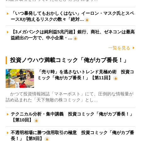
「いつ暴発してもおかしくはない」イーロン・マスク氏とスペ
ースXが抱えるリスクの数々「絶対…
【3メガバンクは純利益5兆円超】銀行、商社、ゼネコンは最高
益続出の一方で、中小企業・…
一覧を見る
投資ノウハウ満載コミック「俺がカブ番長！」
「売り時」を逃さないトレンド見極め術 投資コ
ミック「俺がカブ番長！」【第11回】
かつて投資情報雑誌「マネーポスト」にて、圧倒的な情報量が
詰め込まれた「天下無敵の株コミック」とし…
テクニカル分析・集中講義 投資コミック「俺がカブ番長！」
【第10回】
不透明相場に勝つ信用取引の極意 投資コミック「俺がカブ番
長！」【第9回】