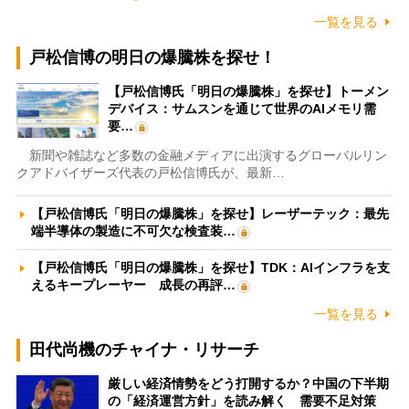
一覧を見る
戸松信博の明日の爆騰株を探せ！
【戸松信博氏「明日の爆騰株」を探せ】トーメン
デバイス：サムスンを通じて世界のAIメモリ需
要…
新聞や雑誌など多数の金融メディアに出演するグローバルリン
クアドバイザーズ代表の戸松信博氏が、最新…
【戸松信博氏「明日の爆騰株」を探せ】レーザーテック：最先
端半導体の製造に不可欠な検査装…
【戸松信博氏「明日の爆騰株」を探せ】TDK：AIインフラを支
えるキープレーヤー 成長の再評…
一覧を見る
田代尚機のチャイナ・リサーチ
厳しい経済情勢をどう打開するか？中国の下半期
の「経済運営方針」を読み解く 需要不足対策