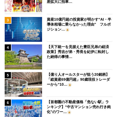
差拡大に拍車…
資産10億円超の投資家が明かす“AI・半
3
導体相場に乗らなかった理由” フルポ
ジション…
【天下統一を見据えた豊臣兄弟の経済
4
政策】秀吉が弟・秀長を紀伊に転封し
た納得の事情…
【億り人オールスターが狙う20銘柄】
5
「総資産69億円超」90歳現役トレーダ
ーから“10…
【首都圏の不動産価格「危ない駅」ラ
6
ンキング】“中古マンション売れ行き鈍
化”のワー…