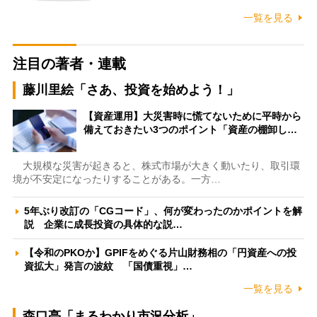
一覧を見る
注目の著者・連載
藤川里絵「さあ、投資を始めよう！」
【資産運用】大災害時に慌てないために平時から
備えておきたい3つのポイント「資産の棚卸し…
大規模な災害が起きると、株式市場が大きく動いたり、取引環
境が不安定になったりすることがある。一方…
5年ぶり改訂の「CGコード」、何が変わったのかポイントを解
説 企業に成長投資の具体的な説…
【令和のPKOか】GPIFをめぐる片山財務相の「円資産への投
資拡大」発言の波紋 「国債重視」…
一覧を見る
森口亮「まるわかり市況分析」