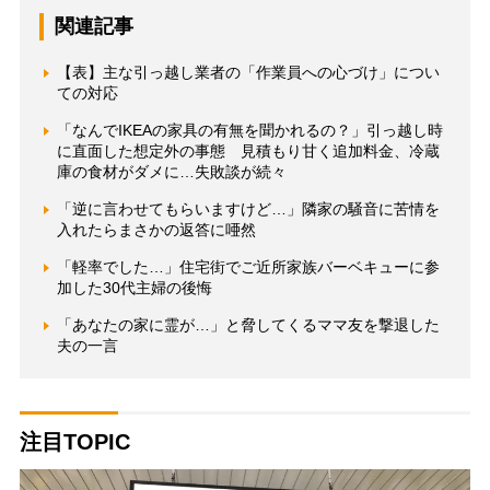
関連記事
【表】主な引っ越し業者の「作業員への心づけ」につい
ての対応
「なんでIKEAの家具の有無を聞かれるの？」引っ越し時
に直面した想定外の事態 見積もり甘く追加料金、冷蔵
庫の食材がダメに…失敗談が続々
「逆に言わせてもらいますけど…」隣家の騒音に苦情を
入れたらまさかの返答に唖然
「軽率でした…」住宅街でご近所家族バーベキューに参
加した30代主婦の後悔
「あなたの家に霊が…」と脅してくるママ友を撃退した
夫の一言
注目TOPIC