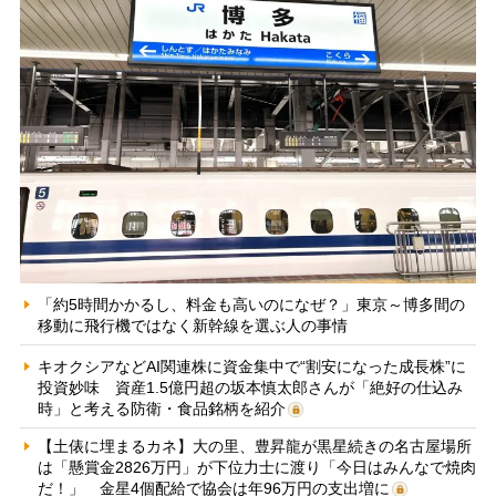
「約5時間かかるし、料金も高いのになぜ？」東京～博多間の
移動に飛行機ではなく新幹線を選ぶ人の事情
キオクシアなどAI関連株に資金集中で“割安になった成長株”に
投資妙味 資産1.5億円超の坂本慎太郎さんが「絶好の仕込み
時」と考える防衛・食品銘柄を紹介
【土俵に埋まるカネ】大の里、豊昇龍が黒星続きの名古屋場所
は「懸賞金2826万円」が下位力士に渡り「今日はみんなで焼肉
だ！」 金星4個配給で協会は年96万円の支出増に