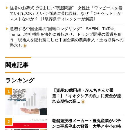
猛暑のお葬式で悩ましい“喪服問題” 女性は「ワンピースを着
ていけばOK」という俗説に潜む誤解、なぜ「ジャケット」が
マストなのか？《1級葬祭ディレクターが解説》
急増する中国企業の“国籍ロンダリング” SHEIN、TikTok、
Temu…本社機能を海外に移転させ、トランプ関税の回避を狙
う 現地人を隠れ蓑にした中国企業の農業参入・土地取得への
懸念も
関連記事
ランキング
【資産10億円超・かんちさんが厳
1
選！】「キオクシアの次」に資金が流
れる期待の高…
老舗遊技機メーカー・豊丸産業がパチ
2
ンコ事業停止の背景 大手と中小の格