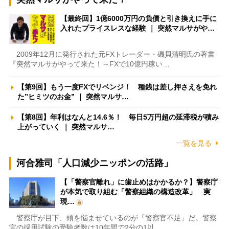
【最終回】1億6000万円の負債と引き換えに手に
入れたプライスレスな経験 ｜ 突然マルサがや…
2009年12月に発行された元FXトレーダー・磯貝清明氏の著書
『突然マルサがやって来た！～FXで10億円稼い…
【第9回】もう一度FXでリベンジ！ 種銭は差し押さえを免れ
た”ヒミツのお金” ｜ 突然マルサ…
【第8回】年利はなんと14.6％！ 毎日5万円超の延滞税が積み
上がっていく ｜ 突然マルサ…
一覧を見る
河合雅司「人口減少ニッポンの活路」
【「警察官離れ」に歯止めはかかるか？】警察庁
が本気で取り組む「警察組織の構造改革」 実
現…
警察庁が目下、頭を悩ませているのが「警察官不足」だ。警察
官の採用試験の受験者数は10年間で2分の1以…