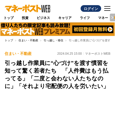
ログイン
トップ
投資
ビジネス
キャリア
ライフ
マネー
トップ
住まい・不動産
引っ越し・移住
引っ越し作業員に“心づけ”を渡す
住まい・不動産
2024.04.25 15:00
マネーポストWEB
引っ越し作業員に“心づけ”を渡す慣習を
知って驚く若者たち 「人件費はもう払
ってる」「二度と会わない人たちなの
に」「それより宅配便の人を労いたい」
Loaded
:
97.10%
/
Unmute