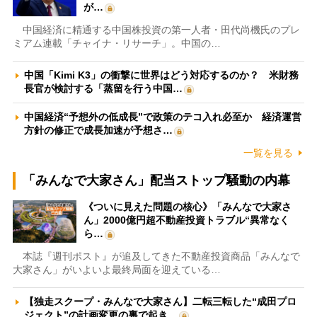
が…
中国経済に精通する中国株投資の第一人者・田代尚機氏のプレ
ミアム連載「チャイナ・リサーチ」。中国の…
中国「Kimi K3」の衝撃に世界はどう対応するのか？ 米財務
長官が検討する「蒸留を行う中国…
中国経済“予想外の低成長”で政策のテコ入れ必至か 経済運営
方針の修正で成長加速が予想さ…
一覧を見る
「みんなで大家さん」配当ストップ騒動の内幕
《ついに見えた問題の核心》「みんなで大家さ
ん」2000億円超不動産投資トラブル“異常なく
ら…
本誌『週刊ポスト』が追及してきた不動産投資商品「みんなで
大家さん」がいよいよ最終局面を迎えている…
【独走スクープ・みんなで大家さん】二転三転した“成田プロ
ジェクト”の計画変更の裏で起き…