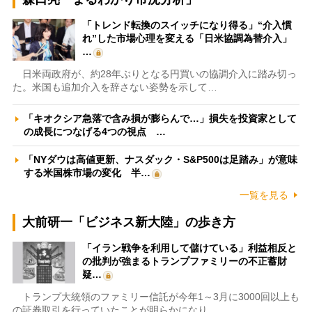
「トレンド転換のスイッチになり得る」“介入慣
れ”した市場心理を変える「日米協調為替介入」
…
日米両政府が、約28年ぶりとなる円買いの協調介入に踏み切っ
た。米国も追加介入を辞さない姿勢を示して…
「キオクシア急落で含み損が膨らんで…」損失を投資家として
の成長につなげる4つの視点 …
「NYダウは高値更新、ナスダック・S&P500は足踏み」が意味
する米国株市場の変化 半…
一覧を見る
大前研一「ビジネス新大陸」の歩き方
「イラン戦争を利用して儲けている」利益相反と
の批判が強まるトランプファミリーの不正蓄財
疑…
トランプ大統領のファミリー信託が今年1～3月に3000回以上も
の証券取引を行っていたことが明らかになり…