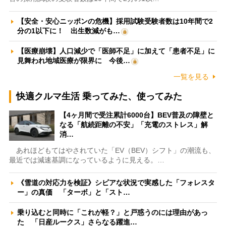
【安全・安心ニッポンの危機】採用試験受験者数は10年間で2
分の1以下に！ 出生数減がも…
【医療崩壊】人口減少で「医師不足」に加えて「患者不足」に
見舞われ地域医療が限界に 今後…
一覧を見る
快適クルマ生活 乗ってみた、使ってみた
【4ヶ月間で受注累計6000台】BEV普及の障壁と
なる「航続距離の不安」「充電のストレス」解
消…
あれほどもてはやされていた「EV（BEV）シフト」の潮流も、
最近では減速基調になっているように見える。…
《雪道の対応力を検証》シビアな状況で実感した「フォレスタ
ー」の真価 「ターボ」と「スト…
乗り込むと同時に「これが軽？」と戸惑うのには理由があっ
た 「日産ルークス」さらなる躍進…