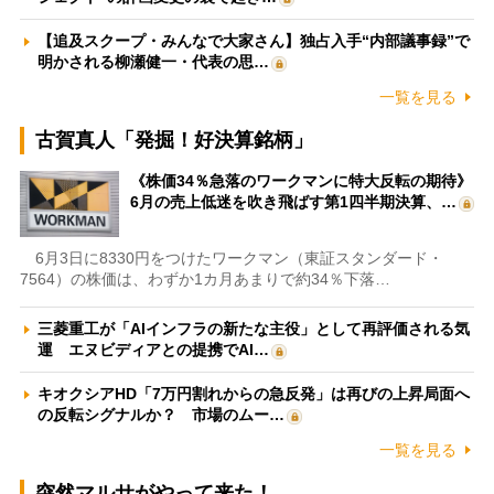
【追及スクープ・みんなで大家さん】独占入手“内部議事録”で
明かされる柳瀬健一・代表の思…
一覧を見る
古賀真人「発掘！好決算銘柄」
《株価34％急落のワークマンに特大反転の期待》
6月の売上低迷を吹き飛ばす第1四半期決算、…
6月3日に8330円をつけたワークマン（東証スタンダード・
7564）の株価は、わずか1カ月あまりで約34％下落…
三菱重工が「AIインフラの新たな主役」として再評価される気
運 エヌビディアとの提携でAI…
キオクシアHD「7万円割れからの急反発」は再びの上昇局面へ
の反転シグナルか？ 市場のムー…
一覧を見る
突然マルサがやって来た！