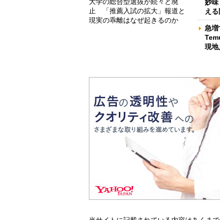
大学の総合型選抜が続々と廃
妙味
止 「推薦入試の拡大」報道と
える
現実の乖離はなぜ起きるのか
急増
Te
現地
当サイトに記載されている内容はあくまで