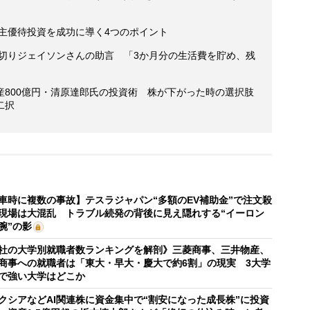
株主優待投資を成功に導く4つのポイント
厚切りジェイソンさんの助言 「3か月分の生活費を貯め、残
産800億円・清原達郎氏の投資術 株が下がった時の選択肢
二択
車時に複数の事故】テスラジャパン“多額のEV補助金”で注文殺
現場は大混乱 トラブル続発の背後に見え隠れする“イーロン
腕”の影
社の大学別就職者数ランキングを解剖》三菱商事、三井物産、
商事への就職者は「東大・早大・慶大で約6割」の現実 3大学
で強い大学はどこか
クシアなどAI関連株に資金集中で“割安になった成長株”に投資