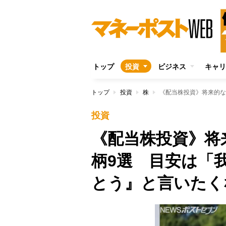
トップ
投資
ビジネス
キャリ
トップ
投資
株
投資
《配当株投資》将
柄9選 目安は「
とう』と言いたく