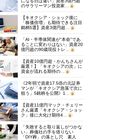
になる日は遠い」資産3億円超
のサラリーマン投資家…
【キオクシア・ショック後に
「株価倍増」も期待できる注目
銘柄5選】資産3億円超…
「AI・半導体関連が“本命”であ
ることに変わりはない」資産20
億円超の90歳現役トレ…
【資産10億円超・かんちさんが
厳選！】「キオクシアの次」に
資金が流れる期待の…
《2年弱で資産17.5倍の元証券
マンが「キオクシア急落で次に
狙う」5銘柄を公開》1…
【資産11億円マック・チェリー
さん厳選「キオクシア・ショッ
ク」後に大化け期待4…
「失敗すると取り返しがつかな
い」葬儀社の手を借りない
「DIY葬」の落とし穴 素人