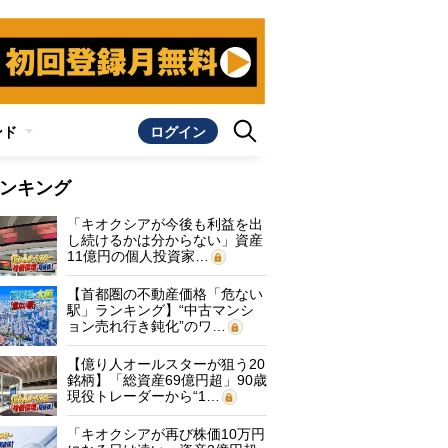
ンド
ログイン
ンキング
「キオクシアが今後も利益を出
し続けるかは分からない」資産
11億円の個人投資家…
【首都圏の不動産価格「危ない
駅」ランキング】“中古マンシ
ョン売れ行き鈍化”のワ…
【億り人オールスターが狙う20
銘柄】「総資産69億円超」90歳
現役トレーダーから“1…
「キオクシアが再び株価10万円