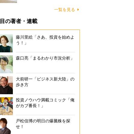
に…
一覧を見る
目の著者・連載
藤川里絵「さあ、投資を始めよ
う！」
森口亮「まるわかり市況分析」
大前研一「ビジネス新大陸」の
歩き方
投資ノウハウ満載コミック「俺
がカブ番長！」
戸松信博の明日の爆騰株を探
せ！