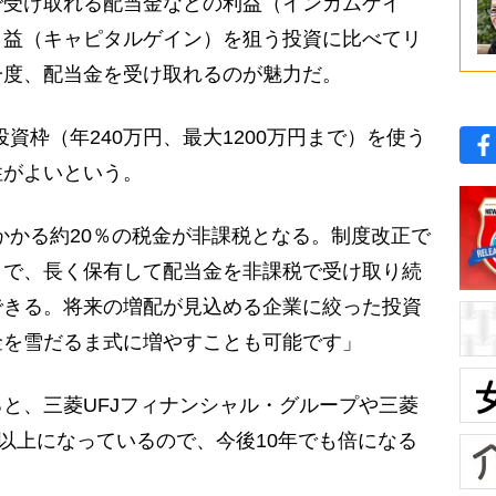
受け取れる配当金などの利益（インカムゲイ
り益（キャピタルゲイン）を狙う投資に比べてリ
一度、配当金を受け取れるのが魅力だ。
資枠（年240万円、最大1200万円まで）を使う
性がよいという。
にかかる約20％の税金が非課税となる。制度改正で
とで、長く保有して配当金を非課税で受け取り続
できる。将来の増配が見込める企業に絞った投資
金を雪だるま式に増やすことも可能です」
と、三菱UFJフィナンシャル・グループや三菱
倍以上になっているので、今後10年でも倍になる