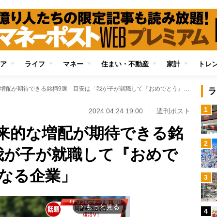
ア
ライフ
マネー
住まい・不動産
家計
トレ
《配当株投資》将来的な増配が期待できる銘柄9選 目安は「我が子が就職して『おめでとう』と言いたくなる企業」
ラ
1
2024.04.24 19:00
週刊ポスト
来的な増配が期待できる銘
2
我が子が就職して『おめで
なる企業」
3
もっと見る
arrow_forward_ios
4