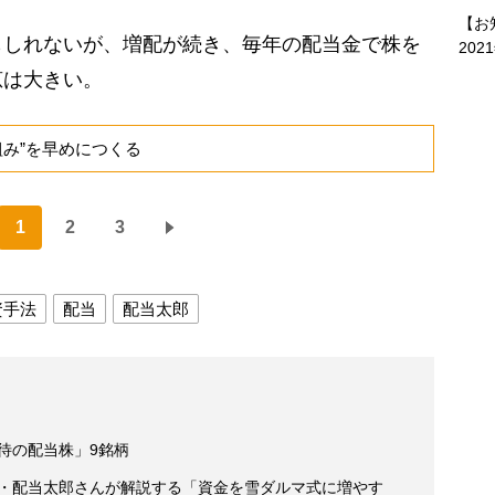
【お
しれないが、増配が続き、毎年の配当金で株を
202
恵は大きい。
み”を早めにつくる
1
2
3
資手法
配当
配当太郎
期待の配当株」9銘柄
家・配当太郎さんが解説する「資金を雪ダルマ式に増やす