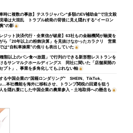
車時に複数の事故】テスラジャパン“多額のEV補助金”で注文殺
現場は大混乱 トラブル続発の背後に見え隠れする“イーロン
腕”の影
レジット決済代行・全東信が破産】63社もの金融機関が融資を
がら「20年以上の粉飾決算」を見抜けなかったカラクリ 営業
では“自転車操業”の焦りも表出していた
0種類以上のパン食べ放題」で行列のできる新形態レストランを
けるサンマルクホールディングス 同社に聞いた「店舗展開の
セプト」、事業を多角化してもぶれない軸
する中国企業の“国籍ロンダリング” SHEIN、TikTok、
mu…本社機能を海外に移転させ、トランプ関税の回避を狙う
人を隠れ蓑にした中国企業の農業参入・土地取得への懸念も