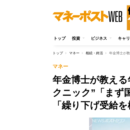
トップ
投資
ビジネス
キャリ
トップ
マネー
相続・終活
マネー
年金博士が教える
クニック”「まず
「繰り下げ受給を