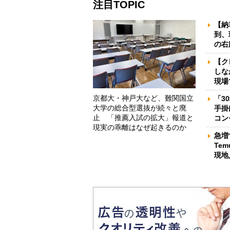
注目TOPIC
【納
到、
の右
【ク
しな
現場
京都大・神戸大など、難関国立
「3
大学の総合型選抜が続々と廃
手掛
止 「推薦入試の拡大」報道と
コン
現実の乖離はなぜ起きるのか
急増
Te
現地