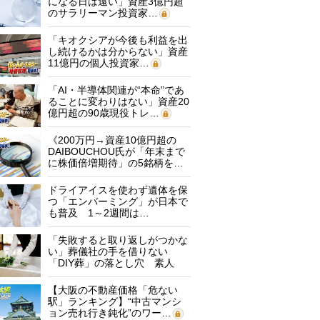
になる日は遠い」資産3億円超
のサラリーマン投資家…
「キオクシアが今後も利益を出
し続けるかは分からない」資産
11億円の個人投資家…
「AI・半導体関連が“本命”であ
ることに変わりはない」資産20
億円超の90歳現役トレ…
《200万円→資産10億円超の
DAIBOUCHOU氏が「年末まで
に株価倍増期待」の5銘柄を…
ドライアイスを使わず遺体を保
つ「エンバーミング」が日本で
も普及 1～2週間は…
「失敗すると取り返しがつかな
い」葬儀社の手を借りない
「DIY葬」の落とし穴 素人
に…
【大阪の不動産価格「危ない
駅」ランキング】“中古マンシ
ョン売れ行き鈍化”のワー…