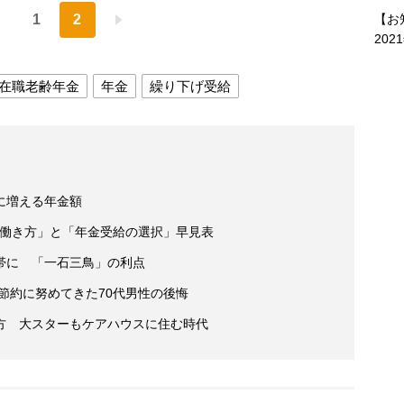
1
2
【お
202
在職老齢年金
年金
繰り下げ受給
に増える年金額
らの働き方」と「年金受給の選択」早見表
帯に 「一石三鳥」の利点
後節約に努めてきた70代男性の後悔
方 大スターもケアハウスに住む時代