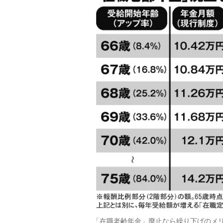
「在職老齢年金」廃止なら繰り下げのメ