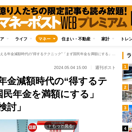
ア
ライフ
マネー
住まい・不動産
家計
トレ
年金博士が教える年金減額時代の“得するテクニック”「まず国民年金を満額にする」「繰り下げ受給を検討」
ラ
1
2024.05.04 15:00
週刊ポスト
年金減額時代の“得するテ
2
国民年金を満額にする」
検討」
3
もっと見る
arrow_forward_ios
4