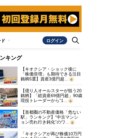
ンド
ログイン
ンキング
【キオクシア・ショック後に
「株価倍増」も期待できる注目
銘柄5選】資産3億円超…
【億り人オールスターが狙う20
銘柄】「総資産69億円超」90歳
現役トレーダーから“1…
【首都圏の不動産価格「危ない
駅」ランキング】“中古マンシ
ョン売れ行き鈍化”のワ…
「キオクシアが再び株価10万円