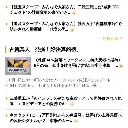
【独走スクープ・みんなで大家さん】二転三転した“成田プロ
ジェクト”の計画変更の裏で起き…
【追及スクープ・みんなで大家さん】独占入手“内部議事録”で
明かされる柳瀬健一・代表の思…
一覧を見る
古賀真人「発掘！好決算銘柄」
《株価34％急落のワークマンに特大反転の期待》
6月の売上低迷を吹き飛ばす第1四半期決算、…
6月3日に8330円をつけたワークマン（東証スタンダード・
7564）の株価は、わずか1カ月あまりで約34％下落…
三菱重工が「AIインフラの新たな主役」として再評価される気
運 エヌビディアとの提携でAI…
キオクシアHD「7万円割れからの急反発」は再びの上昇局面へ
の反転シグナルか？ 市場のムー…