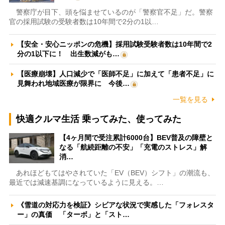
警察庁が目下、頭を悩ませているのが「警察官不足」だ。警察
官の採用試験の受験者数は10年間で2分の1以…
【安全・安心ニッポンの危機】採用試験受験者数は10年間で2
分の1以下に！ 出生数減がも…
【医療崩壊】人口減少で「医師不足」に加えて「患者不足」に
見舞われ地域医療が限界に 今後…
一覧を見る
快適クルマ生活 乗ってみた、使ってみた
【4ヶ月間で受注累計6000台】BEV普及の障壁と
なる「航続距離の不安」「充電のストレス」解
消…
あれほどもてはやされていた「EV（BEV）シフト」の潮流も、
最近では減速基調になっているように見える。…
《雪道の対応力を検証》シビアな状況で実感した「フォレスタ
ー」の真価 「ターボ」と「スト…