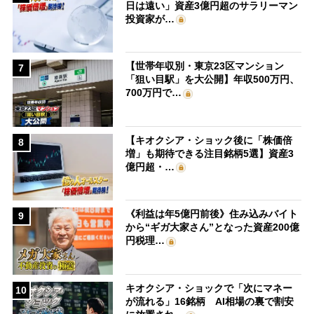
日は遠い」資産3億円超のサラリーマン
投資家が…
【世帯年収別・東京23区マンション
7
「狙い目駅」を大公開】年収500万円、
700万円で…
【キオクシア・ショック後に「株価倍
8
増」も期待できる注目銘柄5選】資産3
億円超・…
《利益は年5億円前後》住み込みバイト
9
から“ギガ大家さん”となった資産200億
円税理…
キオクシア・ショックで「次にマネー
10
が流れる」16銘柄 AI相場の裏で割安