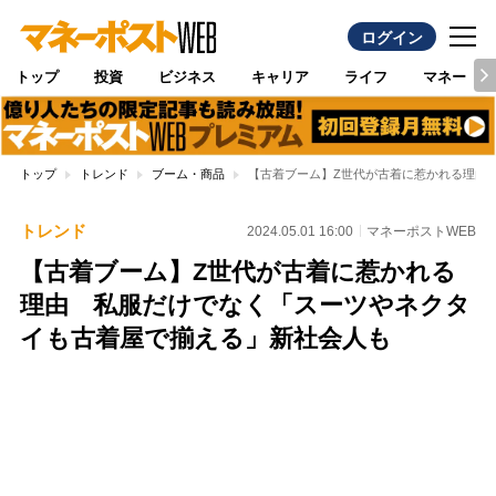
ログイン
トップ
投資
ビジネス
キャリア
ライフ
マネー
トップ
トレンド
ブーム・商品
【古着ブーム】Z世代が古着に惹かれる理由
トレンド
2024.05.01 16:00
マネーポストWEB
【古着ブーム】Z世代が古着に惹かれる
理由 私服だけでなく「スーツやネクタ
イも古着屋で揃える」新社会人も
Loaded
:
97.10%
/
Unmute