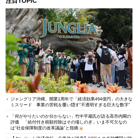
注目TOPIC
ジャングリア沖縄、開業1周年で「経済効果494億円」の大きな
ミスリード 事業の苦戦を覆い隠す“不透明すぎる巨大な数字”
「何がやりたいのか分からない」竹中平蔵氏が語る高市内閣の
評価 「給付付き税額控除はその場しのぎ」いま不可欠なの
は“社会保障制度の改革議論”と指摘