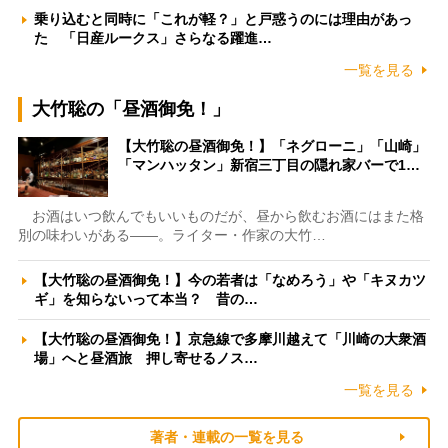
乗り込むと同時に「これが軽？」と戸惑うのには理由があっ
た 「日産ルークス」さらなる躍進…
一覧を見る
大竹聡の「昼酒御免！」
【大竹聡の昼酒御免！】「ネグローニ」「山崎」
「マンハッタン」新宿三丁目の隠れ家バーで1…
お酒はいつ飲んでもいいものだが、昼から飲むお酒にはまた格
別の味わいがある――。ライター・作家の大竹…
【大竹聡の昼酒御免！】今の若者は「なめろう」や「キヌカツ
ギ」を知らないって本当？ 昔の…
【大竹聡の昼酒御免！】京急線で多摩川越えて「川崎の大衆酒
場」へと昼酒旅 押し寄せるノス…
一覧を見る
著者・連載の一覧を見る