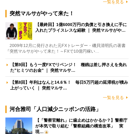
一覧を見る
突然マルサがやって来た！
【最終回】1億6000万円の負債と引き換えに手に
入れたプライスレスな経験 ｜ 突然マルサがや…
2009年12月に発行された元FXトレーダー・磯貝清明氏の著書
『突然マルサがやって来た！～FXで10億円稼い…
【第9回】もう一度FXでリベンジ！ 種銭は差し押さえを免れ
た”ヒミツのお金” ｜ 突然マルサ…
【第8回】年利はなんと14.6％！ 毎日5万円超の延滞税が積み
上がっていく ｜ 突然マルサ…
一覧を見る
河合雅司「人口減少ニッポンの活路」
【「警察官離れ」に歯止めはかかるか？】警察庁
が本気で取り組む「警察組織の構造改革」 実
現…