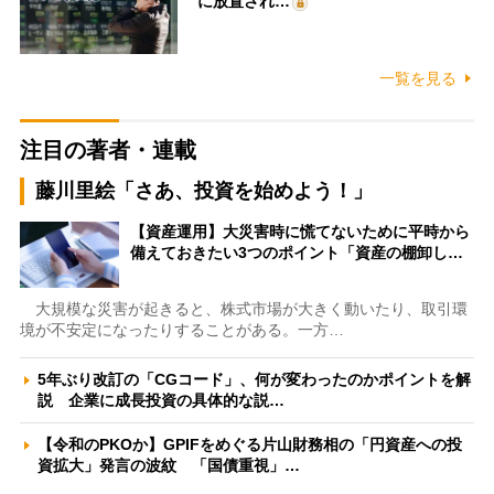
に放置され…
一覧を見る
注目の著者・連載
藤川里絵「さあ、投資を始めよう！」
【資産運用】大災害時に慌てないために平時から
備えておきたい3つのポイント「資産の棚卸し…
大規模な災害が起きると、株式市場が大きく動いたり、取引環
境が不安定になったりすることがある。一方…
5年ぶり改訂の「CGコード」、何が変わったのかポイントを解
説 企業に成長投資の具体的な説…
【令和のPKOか】GPIFをめぐる片山財務相の「円資産への投
資拡大」発言の波紋 「国債重視」…