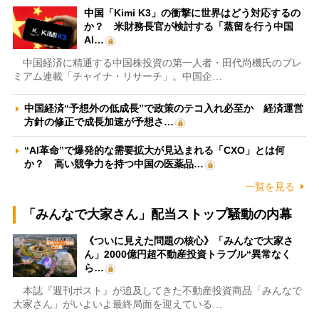
中国「Kimi K3」の衝撃に世界はどう対応するの
か？ 米財務長官が検討する「蒸留を行う中国
AI…
中国経済に精通する中国株投資の第一人者・田代尚機氏のプレ
ミアム連載「チャイナ・リサーチ」。中国企…
中国経済“予想外の低成長”で政策のテコ入れ必至か 経済運営
方針の修正で成長加速が予想さ…
“AI革命”で爆発的な需要拡大が見込まれる「CXO」とは何
か？ 高い競争力を持つ中国の医薬品…
一覧を見る
「みんなで大家さん」配当ストップ騒動の内幕
《ついに見えた問題の核心》「みんなで大家さ
ん」2000億円超不動産投資トラブル“異常なく
ら…
本誌『週刊ポスト』が追及してきた不動産投資商品「みんなで
大家さん」がいよいよ最終局面を迎えている…