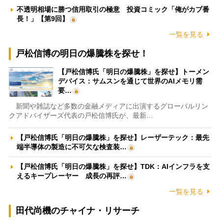
不透明相場に勝つ信用取引の極意 投資コミック「俺がカブ番
長！」【第9回】
一覧を見る
戸松信博の明日の爆騰株を探せ！
【戸松信博氏「明日の爆騰株」を探せ】トーメン
デバイス：サムスンを通じて世界のAIメモリ需
要…
新聞や雑誌など多数の金融メディアに出演するグローバルリン
クアドバイザーズ代表の戸松信博氏が、最新…
【戸松信博氏「明日の爆騰株」を探せ】レーザーテック：最先
端半導体の製造に不可欠な検査装…
【戸松信博氏「明日の爆騰株」を探せ】TDK：AIインフラを支
えるキープレーヤー 成長の再評…
一覧を見る
田代尚機のチャイナ・リサーチ