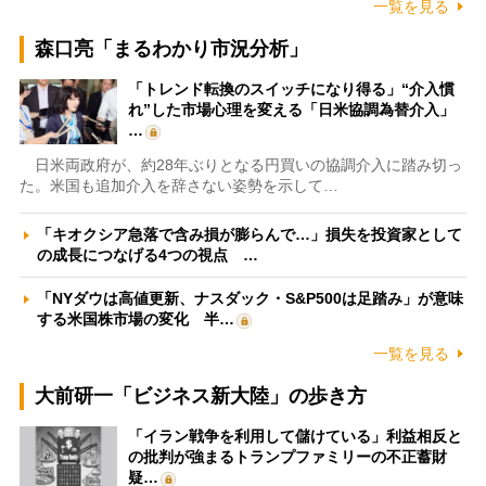
一覧を見る
森口亮「まるわかり市況分析」
「トレンド転換のスイッチになり得る」“介入慣
れ”した市場心理を変える「日米協調為替介入」
…
日米両政府が、約28年ぶりとなる円買いの協調介入に踏み切っ
た。米国も追加介入を辞さない姿勢を示して…
「キオクシア急落で含み損が膨らんで…」損失を投資家として
の成長につなげる4つの視点 …
「NYダウは高値更新、ナスダック・S&P500は足踏み」が意味
する米国株市場の変化 半…
一覧を見る
大前研一「ビジネス新大陸」の歩き方
「イラン戦争を利用して儲けている」利益相反と
の批判が強まるトランプファミリーの不正蓄財
疑…