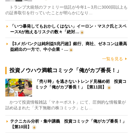
トランプ大統領のファミリー信託が今年1～3月に3000回以上も
の証券取引を行っていたことが明らかになり…
「いつ暴発してもおかしくはない」イーロン・マスク氏とスペ
ースXが抱えるリスクの数々「絶対…
【3メガバンクは純利益5兆円超】銀行、商社、ゼネコンは最高
益続出の一方で、中小企業・…
一覧を見る
投資ノウハウ満載コミック「俺がカブ番長！」
「売り時」を逃さないトレンド見極め術 投資コ
ミック「俺がカブ番長！」【第11回】
かつて投資情報雑誌「マネーポスト」にて、圧倒的な情報量が
詰め込まれた「天下無敵の株コミック」とし…
テクニカル分析・集中講義 投資コミック「俺がカブ番長！」
【第10回】