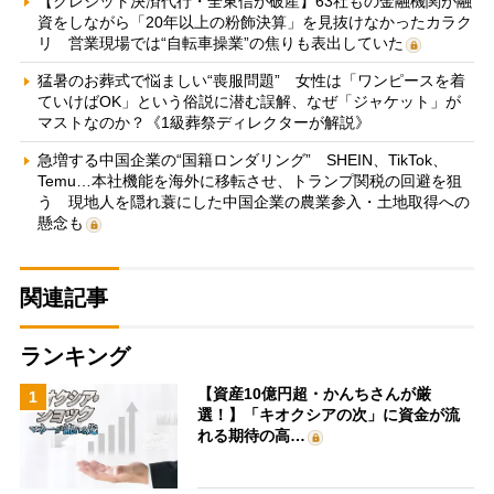
【クレジット決済代行・全東信が破産】63社もの金融機関が融
資をしながら「20年以上の粉飾決算」を見抜けなかったカラク
リ 営業現場では“自転車操業”の焦りも表出していた
猛暑のお葬式で悩ましい“喪服問題” 女性は「ワンピースを着
ていけばOK」という俗説に潜む誤解、なぜ「ジャケット」が
マストなのか？《1級葬祭ディレクターが解説》
急増する中国企業の“国籍ロンダリング” SHEIN、TikTok、
Temu…本社機能を海外に移転させ、トランプ関税の回避を狙
う 現地人を隠れ蓑にした中国企業の農業参入・土地取得への
懸念も
関連記事
ランキング
【資産10億円超・かんちさんが厳
1
選！】「キオクシアの次」に資金が流
れる期待の高…