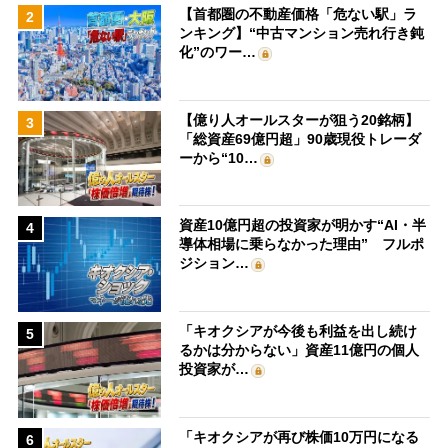
【首都圏の不動産価格「危ない駅」ラ
2
ンキング】“中古マンション売れ行き鈍
化”のワー…
【億り人オールスターが狙う20銘柄】
3
「総資産69億円超」90歳現役トレーダ
ーから“10…
資産10億円超の投資家が明かす“AI・半
4
導体相場に乗らなかった理由” フルポ
ジション…
「キオクシアが今後も利益を出し続け
5
るかは分からない」資産11億円の個人
投資家が…
「キオクシアが再び株価10万円になる
6