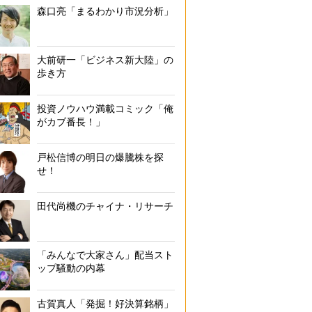
森口亮「まるわかり市況分析」
大前研一「ビジネス新大陸」の
歩き方
投資ノウハウ満載コミック「俺
がカブ番長！」
戸松信博の明日の爆騰株を探
せ！
田代尚機のチャイナ・リサーチ
「みんなで大家さん」配当スト
ップ騒動の内幕
古賀真人「発掘！好決算銘柄」