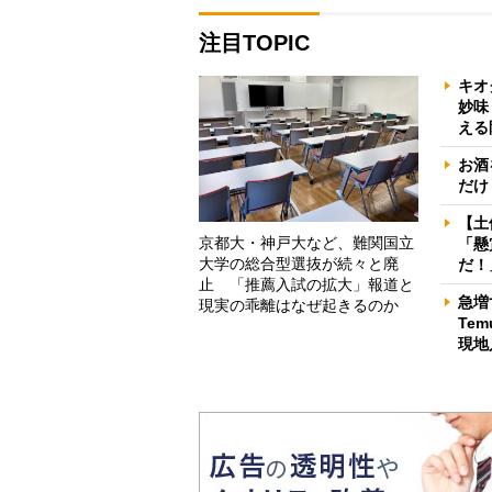
注目TOPIC
キオ
妙味
える
お酒
だけ
【土
京都大・神戸大など、難関国立
「懸
大学の総合型選抜が続々と廃
だ！
止 「推薦入試の拡大」報道と
急増
現実の乖離はなぜ起きるのか
Te
現地