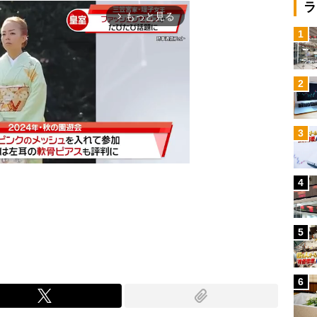
ラ
もっと見る
arrow_forward_ios
1
2
3
4
Mute
5
6