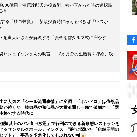
産800億円・清原達郎氏の投資術 株が下がった時の選択肢
二択
実践する「勝つ投資」 新規投資時に考えるべきは「いつか上
か」
家・配当太郎さんが解説する「資金を雪ダルマ式に増やす
厚切りジェイソンさんの助言 「3か月分の生活費を貯め、残
生に人気の「シール流通事情」に変調 「ボンドロ」は依然品
態が続くが、模倣品や類似品が大量流通し一部で値崩れ 「選
本格化する時代に」
0種類以上のパン食べ放題」で行列のできる新形態レストランを
けるサンマルクホールディングス 同社に聞いた「店舗展開の
セプト」、事業を多角化してもぶれない軸