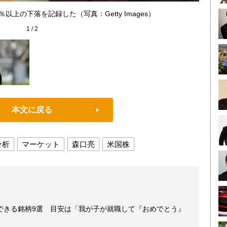
森口亮（
上の下落を記録した（写真：Getty Images）
1
/
2
本文に戻る
分析
マーケット
森口亮
米国株
できる銘柄9選 目安は「我が子が就職して『おめでとう』