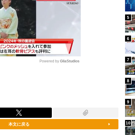
5
6
7
Powered by 
GliaStudios
Mute
8
9
10
本文に戻る