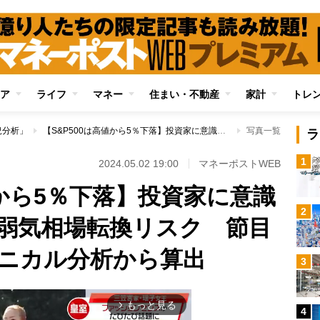
ア
ライフ
マネー
住まい・不動産
家計
トレ
況分析」
【S&P500は高値から5％下落】投資家に意識される米国市場の弱気相場転換リスク 節目となる水準をテクニカル分析から算出
写真一覧
ラ
1
2024.05.02 19:00
マネーポストWEB
値から5％下落】投資家に意識
2
弱気相場転換リスク 節目
ニカル分析から算出
3
もっと見る
arrow_forward_ios
4