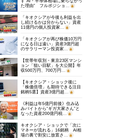
す“AI・半導体相場に乗らなかっ
た理由” フルポジショ…
「キオクシアが今後も利益を出
し続けるかは分からない」資産
11億円の個人投資家…
「キオクシアが再び株価10万円
になる日は遠い」資産3億円超
のサラリーマン投資家…
【世帯年収別・東京23区マンシ
ョン「狙い目駅」を大公開】年
収500万円、700万円…
【キオクシア・ショック後に
「株価倍増」も期待できる注目
銘柄5選】資産3億円超…
《利益は年5億円前後》住み込
みバイトから“ギガ大家さん”と
なった資産200億円税…
キオクシア・ショックで「次に
マネーが流れる」16銘柄 AI相
場の裏で割安に放置さ…