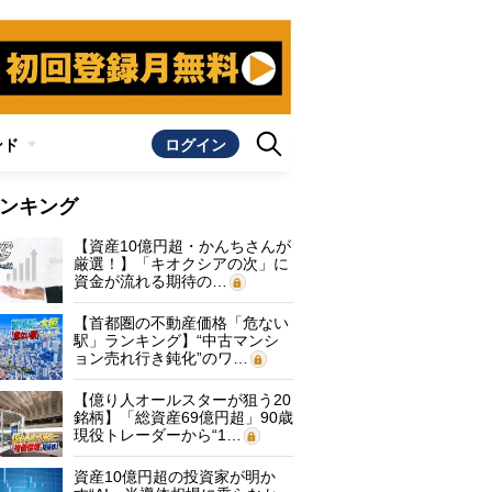
ンド
ログイン
ンキング
【資産10億円超・かんちさんが
厳選！】「キオクシアの次」に
資金が流れる期待の…
【首都圏の不動産価格「危ない
駅」ランキング】“中古マンシ
ョン売れ行き鈍化”のワ…
【億り人オールスターが狙う20
銘柄】「総資産69億円超」90歳
現役トレーダーから“1…
資産10億円超の投資家が明か