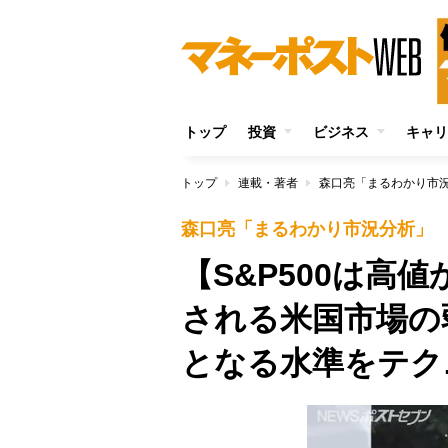
トップ
投資
ビジネス
キャリ
トップ
連載・著者
森口亮「まるわかり市
森口亮「まるわかり市況分析」
【S&P500は高
される米国市場の
となる水準をテク