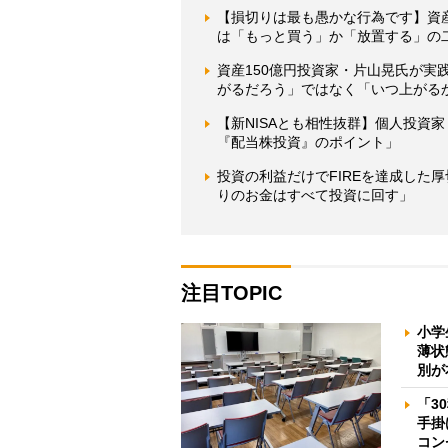
【損切りは最も愚かな行為です】資
は「もっと買う」か「放置する」の
資産150億円投資家・片山晃氏が
がるだろう」ではなく「いつ上がる
【新NISAとも相性抜群】個人投資
『配当株投資』のポイント」
投資の利益だけでFIREを達成した
りのお金はすべて投資に回す」
注目TOPIC
小学
薄状
別が
「3
手掛
コン