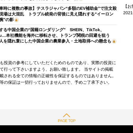
【お
車時に複数の事故】テスラジャパン“多額のEV補助金”で注文殺
202
現場は大混乱 トラブル続発の背後に見え隠れする“イーロン
腕”の影
する中国企業の“国籍ロンダリング” SHEIN、TikTok、
mu…本社機能を海外に移転させ、トランプ関税の回避を狙う
人を隠れ蓑にした中国企業の農業参入・土地取得への懸念も
も投資の参考にしていただくためのものであり、実際の投資に
て行って下さいますよう、お願い致します。 当サイトの掲載
載される全ての情報の正確性を保証するものではありません。
等の保証は一切行っておりませんので、予めご了承下さい。
PAGE TOP