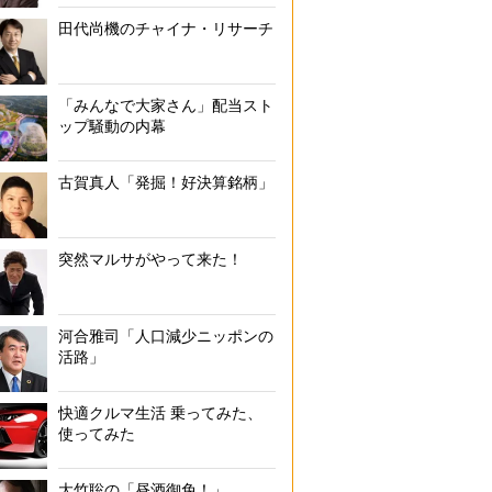
もりぐち・まこと）／個人投資家、投資系YouTuber。「Excelで決
田代尚機のチャイナ・リサーチ
長株を中・長期的に狙う」という手法で資産を10倍に。その後も着実に
「みんなで大家さん」配当スト
ップ騒動の内幕
古賀真人「発掘！好決算銘柄」
突然マルサがやって来た！
河合雅司「人口減少ニッポンの
活路」
快適クルマ生活 乗ってみた、
使ってみた
大竹聡の「昼酒御免！」