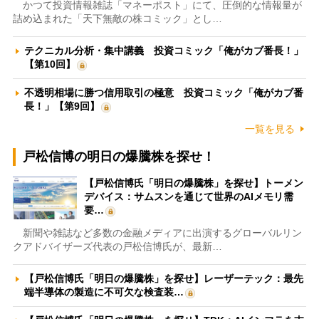
かつて投資情報雑誌「マネーポスト」にて、圧倒的な情報量が
詰め込まれた「天下無敵の株コミック」とし…
テクニカル分析・集中講義 投資コミック「俺がカブ番長！」
【第10回】
不透明相場に勝つ信用取引の極意 投資コミック「俺がカブ番
長！」【第9回】
一覧を見る
戸松信博の明日の爆騰株を探せ！
【戸松信博氏「明日の爆騰株」を探せ】トーメン
デバイス：サムスンを通じて世界のAIメモリ需
要…
新聞や雑誌など多数の金融メディアに出演するグローバルリン
クアドバイザーズ代表の戸松信博氏が、最新…
【戸松信博氏「明日の爆騰株」を探せ】レーザーテック：最先
端半導体の製造に不可欠な検査装…