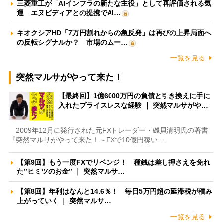
三菱重工が「AIインフラの新たな主役」として再評価される気
運 エヌビディアとの提携でAI…
キオクシアHD「7万円割れからの急反発」は再びの上昇局面へ
の反転シグナルか？ 市場のムー…
一覧を見る
突然マルサがやって来た！
【最終回】1億6000万円の負債と引き換えに手に
入れたプライスレスな経験 ｜ 突然マルサがや…
2009年12月に発行された元FXトレーダー・磯貝清明氏の著書
『突然マルサがやって来た！～FXで10億円稼い…
【第9回】もう一度FXでリベンジ！ 種銭は差し押さえを免れ
た”ヒミツのお金” ｜ 突然マルサ…
【第8回】年利はなんと14.6％！ 毎日5万円超の延滞税が積み
上がっていく ｜ 突然マルサ…
一覧を見る