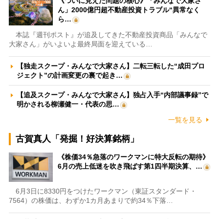
《ついに見えた問題の核心》「みんなで大家さ
ん」2000億円超不動産投資トラブル“異常なく
ら…
本誌『週刊ポスト』が追及してきた不動産投資商品「みんなで
大家さん」がいよいよ最終局面を迎えている…
【独走スクープ・みんなで大家さん】二転三転した“成田プロ
ジェクト”の計画変更の裏で起き…
【追及スクープ・みんなで大家さん】独占入手“内部議事録”で
明かされる柳瀬健一・代表の思…
一覧を見る
古賀真人「発掘！好決算銘柄」
《株価34％急落のワークマンに特大反転の期待》
6月の売上低迷を吹き飛ばす第1四半期決算、…
6月3日に8330円をつけたワークマン（東証スタンダード・
7564）の株価は、わずか1カ月あまりで約34％下落…