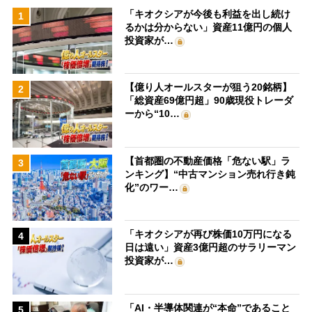
「キオクシアが今後も利益を出し続け
1
るかは分からない」資産11億円の個人
投資家が…
【億り人オールスターが狙う20銘柄】
2
「総資産69億円超」90歳現役トレーダ
ーから“10…
【首都圏の不動産価格「危ない駅」ラ
3
ンキング】“中古マンション売れ行き鈍
化”のワー…
「キオクシアが再び株価10万円になる
4
日は遠い」資産3億円超のサラリーマン
投資家が…
「AI・半導体関連が“本命”であること
5