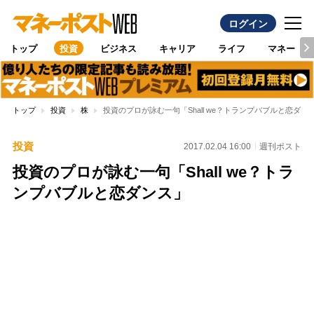
ログイン
トップ
投資
ビジネス
キャリア
ライフ
マネー
トップ
投資
株
投資のプロが詠む一句「Shall we？トランプバブルと恋ダン
投資
2017.02.04 16:00
週刊ポスト
投資のプロが詠む一句「Shall we？トラ
ンプバブルと恋ダンス」
Loaded
:
100.00%
/
Unmute