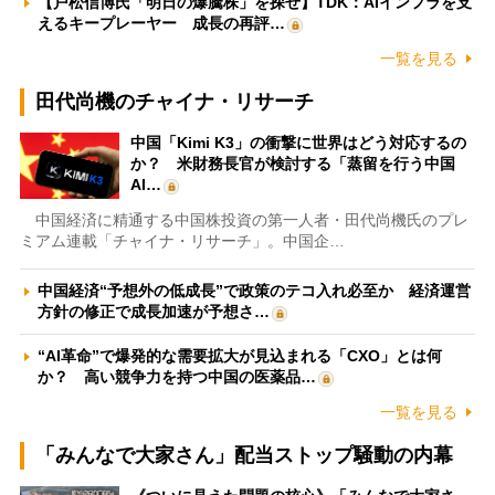
【戸松信博氏「明日の爆騰株」を探せ】TDK：AIインフラを支
えるキープレーヤー 成長の再評…
一覧を見る
田代尚機のチャイナ・リサーチ
中国「Kimi K3」の衝撃に世界はどう対応するの
か？ 米財務長官が検討する「蒸留を行う中国
AI…
中国経済に精通する中国株投資の第一人者・田代尚機氏のプレ
ミアム連載「チャイナ・リサーチ」。中国企…
中国経済“予想外の低成長”で政策のテコ入れ必至か 経済運営
方針の修正で成長加速が予想さ…
“AI革命”で爆発的な需要拡大が見込まれる「CXO」とは何
か？ 高い競争力を持つ中国の医薬品…
一覧を見る
「みんなで大家さん」配当ストップ騒動の内幕