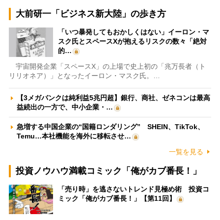
大前研一「ビジネス新大陸」の歩き方
「いつ暴発してもおかしくはない」イーロン・マ
スク氏とスペースXが抱えるリスクの数々「絶対
的…
宇宙開発企業「スペースX」の上場で史上初の「兆万長者（ト
リリオネア）」となったイーロン・マスク氏。…
【3メガバンクは純利益5兆円超】銀行、商社、ゼネコンは最高
益続出の一方で、中小企業・…
急増する中国企業の“国籍ロンダリング” SHEIN、TikTok、
Temu…本社機能を海外に移転させ…
一覧を見る
投資ノウハウ満載コミック「俺がカブ番長！」
「売り時」を逃さないトレンド見極め術 投資コ
ミック「俺がカブ番長！」【第11回】