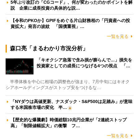
5年ぶり改訂の「CGコード」、何が変わったのかポイントを解
説 企業に成長投資の具体的な説…
【令和のPKOか】GPIFをめぐる片山財務相の「円資産への投
資拡大」発言の波紋 「国債重視」…
一覧を見る
森口亮「まるわかり市況分析」
「キオクシア急落で含み損が膨らんで…」損失を
投資家としての成長につなげる4つの視点 「…
半導体株を中心に相場の調整色が強まり、7月中旬にはキオク
シアホールディングスがストップ安をつけるな…
「NYダウは高値更新、ナスダック・S&P500は足踏み」が意味
する米国株市場の変化 半…
【歴史的な爆騰劇】時価総額10兆円企業が「2連続ストップ
高」「制限値幅拡大」の衝撃 フ…
一覧を見る