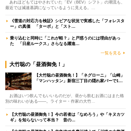
あれほどもてはやされていた「EV（BEV）シフト」の潮流も、
最近では減速基調になっているように見える。…
《雪道の対応力を検証》シビアな状況で実感した「フォレスタ
ー」の真価 「ターボ」と「スト…
乗り込むと同時に「これが軽？」と戸惑うのには理由があっ
た 「日産ルークス」さらなる躍進…
一覧を見る
大竹聡の「昼酒御免！」
【大竹聡の昼酒御免！】「ネグローニ」「山崎」
「マンハッタン」新宿三丁目の隠れ家バーで1…
お酒はいつ飲んでもいいものだが、昼から飲むお酒にはまた格
別の味わいがある――。ライター・作家の大竹…
【大竹聡の昼酒御免！】今の若者は「なめろう」や「キヌカツ
ギ」を知らないって本当？ 昔の…