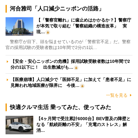
河合雅司「人口減少ニッポンの活路」
【「警察官離れ」に歯止めはかかるか？】警察庁
が本気で取り組む「警察組織の構造改革」 実
現…
警察庁が目下、頭を悩ませているのが「警察官不足」だ。警察
官の採用試験の受験者数は10年間で2分の1以…
【安全・安心ニッポンの危機】採用試験受験者数は10年間で2
分の1以下に！ 出生数減がも…
【医療崩壊】人口減少で「医師不足」に加えて「患者不足」に
見舞われ地域医療が限界に 今後…
一覧を見る
快適クルマ生活 乗ってみた、使ってみた
【4ヶ月間で受注累計6000台】BEV普及の障壁と
なる「航続距離の不安」「充電のストレス」解
消…