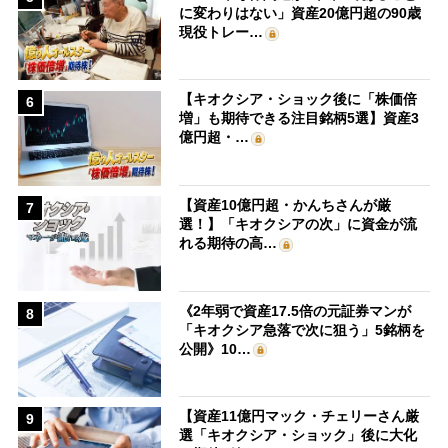
に変わりはない」資産20億円超の90歳
現役トレー…
【キオクシア・ショック後に「株価倍
6
増」も期待できる注目銘柄5選】資産3
億円超・…
【資産10億円超・かんちさんが厳
7
選！】「キオクシアの次」に資金が流
れる期待の高…
《2年弱で資産17.5倍の元証券マンが
8
「キオクシア急落で次に狙う」5銘柄を
公開》10…
【資産11億円マック・チェリーさん厳
9
選「キオクシア・ショック」後に大化