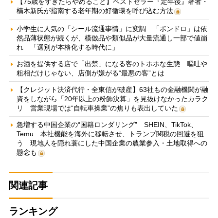
【75歳をすぎたらやめること】ベストセラー『定年後』著者・
楠木新氏が指南する老年期の好循環を呼び込む方法
小学生に人気の「シール流通事情」に変調 「ボンドロ」は依
然品薄状態が続くが、模倣品や類似品が大量流通し一部で値崩
れ 「選別が本格化する時代に」
お酒を提供する店で「出禁」になる客のトホホな生態 嘔吐や
粗相だけじゃない、店側が嫌がる“最悪の客”とは
【クレジット決済代行・全東信が破産】63社もの金融機関が融
資をしながら「20年以上の粉飾決算」を見抜けなかったカラク
リ 営業現場では“自転車操業”の焦りも表出していた
急増する中国企業の“国籍ロンダリング” SHEIN、TikTok、
Temu…本社機能を海外に移転させ、トランプ関税の回避を狙
う 現地人を隠れ蓑にした中国企業の農業参入・土地取得への
懸念も
関連記事
ランキング