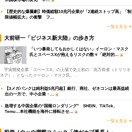
【歴史的な爆騰劇】時価総額10兆円企業が「2連続ストップ高」「制
限値幅拡大」の衝撃 フ…
一覧を見る
大前研一「ビジネス新大陸」の歩き方
「いつ暴発してもおかしくはない」イーロン・マスク
氏とスペースXが抱えるリスクの数々「絶対的…
宇宙開発企業「スペースX」の上場で史上初の「兆万長者（トリリオ
ネア）」となったイーロン・マスク氏。…
【3メガバンクは純利益5兆円超】銀行、商社、ゼネコンは最高益続
出の一方で、中小企業・…
急増する中国企業の“国籍ロンダリング” SHEIN、TikTok、
Temu…本社機能を海外に移転させ…
一覧を見る