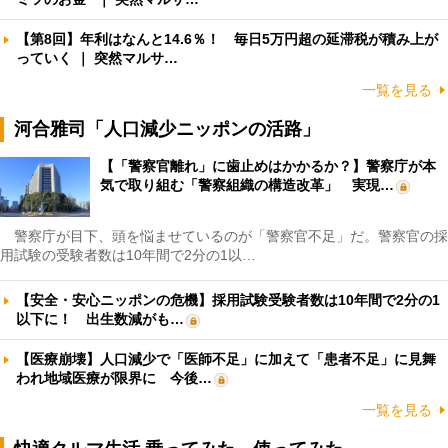
【第8回】年利はなんと14.6％！ 毎日5万円超の延滞税が積み上が
っていく ｜ 突然マルサ…
一覧を見る
河合雅司「人口減少ニッポンの活路」
【「警察官離れ」に歯止めはかかるか？】警察庁が本
気で取り組む「警察組織の構造改革」 実現…
警察庁が目下、頭を悩ませているのが「警察官不足」だ。警察官の採
用試験の受験者数は10年間で2分の1以…
【安全・安心ニッポンの危機】採用試験受験者数は10年間で2分の1
以下に！ 出生数減がも…
【医療崩壊】人口減少で「医師不足」に加えて「患者不足」に見舞
われ地域医療が限界に 今後…
一覧を見る