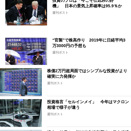
投資のプロは「今こそ仕込みの好
機」 日本の景気上昇確率は95.9％か
週刊ポスト
“官製”で株高作り 2019年に日経平均3
万3000円の予想も
週刊ポスト
株価2万円超局面ではシンプルな投資がより
確実に力発揮か
週刊ポスト
投資格言「セルインメイ」 今年はマクロン
相場で様子が違う
週刊ポスト