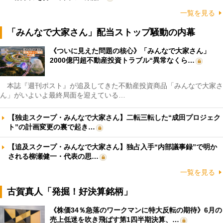
一覧を見る
「みんなで大家さん」配当ストップ騒動の内幕
《ついに見えた問題の核心》「みんなで大家さん」
2000億円超不動産投資トラブル“異常なくら…
本誌『週刊ポスト』が追及してきた不動産投資商品「みんなで大家さ
ん」がいよいよ最終局面を迎えている…
【独走スクープ・みんなで大家さん】二転三転した“成田プロジェク
ト”の計画変更の裏で起き…
【追及スクープ・みんなで大家さん】独占入手“内部議事録”で明か
される柳瀬健一・代表の思…
一覧を見る
古賀真人「発掘！好決算銘柄」
《株価34％急落のワークマンに特大反転の期待》6月の
売上低迷を吹き飛ばす第1四半期決算、…