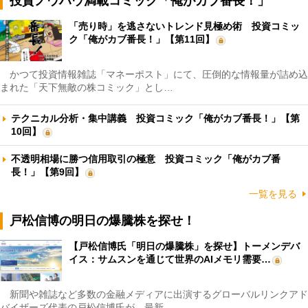
投資ノウハウ満載コミック「俺がカブ番長！」
「売り時」を逃さないトレンド見極め術 投資コミッ
ク「俺がカブ番長！」【第11回】
かつて投資情報雑誌「マネーポスト」にて、圧倒的な情報量が詰め込
まれた「天下無敵の株コミック」とし…
テクニカル分析・集中講義 投資コミック「俺がカブ番長！」【第
10回】
不透明相場に勝つ信用取引の極意 投資コミック「俺がカブ番
長！」【第9回】
一覧を見る
戸松信博の明日の爆騰株を探せ！
【戸松信博氏「明日の爆騰株」を探せ】トーメンデバ
イス：サムスンを通じて世界のAIメモリ需要…
新聞や雑誌など多数の金融メディアに出演するグローバルリンクアド
バイザーズ代表の戸松信博氏が、最新…