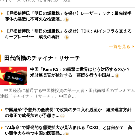
【戸松信博氏「明日の爆騰株」を探せ】レーザーテック：最先端半
導体の製造に不可欠な検査装…
【戸松信博氏「明日の爆騰株」を探せ】TDK：AIインフラを支える
キープレーヤー 成長の再評…
一覧を見る
田代尚機のチャイナ・リサーチ
中国「Kimi K3」の衝撃に世界はどう対応するのか？
米財務長官が検討する「蒸留を行う中国AI…
中国経済に精通する中国株投資の第一人者・田代尚機氏のプレミアム
連載「チャイナ・リサーチ」。中国企…
中国経済“予想外の低成長”で政策のテコ入れ必至か 経済運営方針
の修正で成長加速が予想さ…
“AI革命”で爆発的な需要拡大が見込まれる「CXO」とは何か？ 高
い競争力を持つ中国の医薬品…