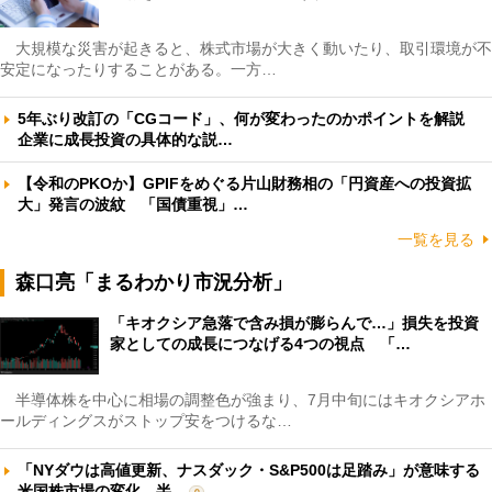
大規模な災害が起きると、株式市場が大きく動いたり、取引環境が不
安定になったりすることがある。一方…
5年ぶり改訂の「CGコード」、何が変わったのかポイントを解説
企業に成長投資の具体的な説…
【令和のPKOか】GPIFをめぐる片山財務相の「円資産への投資拡
大」発言の波紋 「国債重視」…
一覧を見る
森口亮「まるわかり市況分析」
「キオクシア急落で含み損が膨らんで…」損失を投資
家としての成長につなげる4つの視点 「…
半導体株を中心に相場の調整色が強まり、7月中旬にはキオクシアホ
ールディングスがストップ安をつけるな…
「NYダウは高値更新、ナスダック・S&P500は足踏み」が意味する
米国株市場の変化 半…