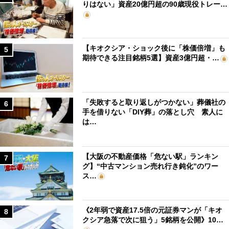
りはない」資産20億円超の90歳現役トレー…
【キオクシア・ショック後に「株価倍増」も
5
期待できる注目銘柄5選】資産3億円超・…
「失敗すると取り返しがつかない」葬儀社の
6
手を借りない「DIY葬」の落とし穴 素人に
は…
【大阪の不動産価格「危ない駅」ランキン
7
グ】“中古マンション売れ行き鈍化”のワー
ス…
《2年弱で資産17.5倍の元証券マンが「キオ
8
クシア急落で次に狙う」5銘柄を公開》10…