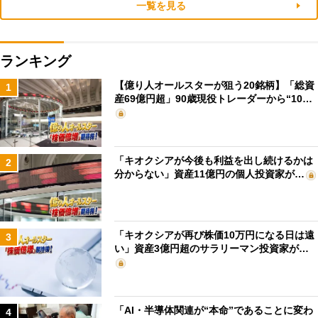
一覧を見る
ランキング
【億り人オールスターが狙う20銘柄】「総資
1
産69億円超」90歳現役トレーダーから“10…
「キオクシアが今後も利益を出し続けるかは
2
分からない」資産11億円の個人投資家が…
「キオクシアが再び株価10万円になる日は遠
3
い」資産3億円超のサラリーマン投資家が…
「AI・半導体関連が“本命”であることに変わ
4