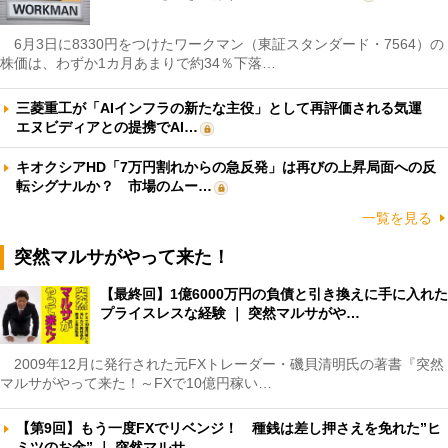
6月3日に8330円をつけたワークマン（東証スタンダード・7564）の
株価は、わずか1カ月あまりで約34％下落…
三菱重工が「AIインフラの新たな主役」として再評価される気運
エヌビディアとの提携でAI…
キオクシアHD「7万円割れからの急反発」は再びの上昇局面への反
転シグナルか？ 市場のムー…
一覧を見る
突然マルサがやって来た！
【最終回】1億6000万円の負債と引き換えに手に入れた
プライスレスな経験 ｜ 突然マルサがや…
2009年12月に発行された元FXトレーダー・磯貝清明氏の著書『突然
マルサがやって来た！～FXで10億円稼い…
【第9回】もう一度FXでリベンジ！ 種銭は差し押さえを免れた”ヒ
ミツのお金” ｜ 突然マルサ…