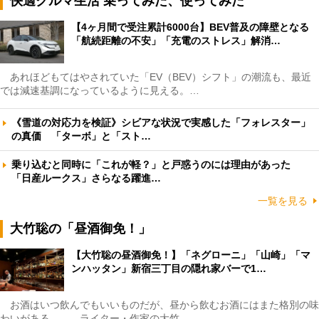
快適クルマ生活 乗ってみた、使ってみた
【4ヶ月間で受注累計6000台】BEV普及の障壁となる
「航続距離の不安」「充電のストレス」解消…
あれほどもてはやされていた「EV（BEV）シフト」の潮流も、最近
では減速基調になっているように見える。…
《雪道の対応力を検証》シビアな状況で実感した「フォレスター」
の真価 「ターボ」と「スト…
乗り込むと同時に「これが軽？」と戸惑うのには理由があった
「日産ルークス」さらなる躍進…
一覧を見る
大竹聡の「昼酒御免！」
【大竹聡の昼酒御免！】「ネグローニ」「山崎」「マ
ンハッタン」新宿三丁目の隠れ家バーで1…
お酒はいつ飲んでもいいものだが、昼から飲むお酒にはまた格別の味
わいがある――。ライター・作家の大竹…