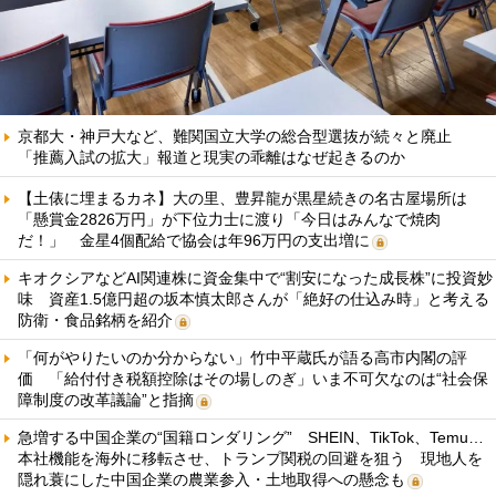
京都大・神戸大など、難関国立大学の総合型選抜が続々と廃止
「推薦入試の拡大」報道と現実の乖離はなぜ起きるのか
【土俵に埋まるカネ】大の里、豊昇龍が黒星続きの名古屋場所は
「懸賞金2826万円」が下位力士に渡り「今日はみんなで焼肉
だ！」 金星4個配給で協会は年96万円の支出増に
キオクシアなどAI関連株に資金集中で“割安になった成長株”に投資妙
味 資産1.5億円超の坂本慎太郎さんが「絶好の仕込み時」と考える
防衛・食品銘柄を紹介
「何がやりたいのか分からない」竹中平蔵氏が語る高市内閣の評
価 「給付付き税額控除はその場しのぎ」いま不可欠なのは“社会保
障制度の改革議論”と指摘
急増する中国企業の“国籍ロンダリング” SHEIN、TikTok、Temu…
本社機能を海外に移転させ、トランプ関税の回避を狙う 現地人を
隠れ蓑にした中国企業の農業参入・土地取得への懸念も