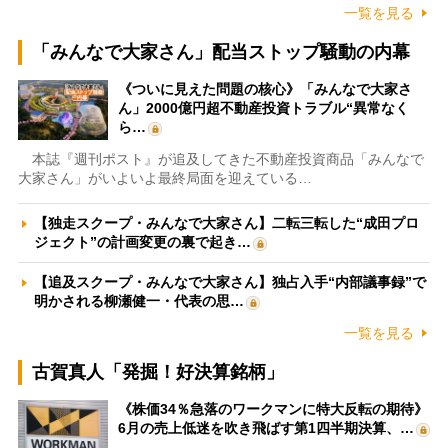
一覧を見る
「みんなで大家さん」配当ストップ騒動の内幕
《ついに見えた問題の核心》「みんなで大家さ
ん」2000億円超不動産投資トラブル“異常なく
ら…
本誌『週刊ポスト』が追及してきた不動産投資商品「みんなで
大家さん」がいよいよ最終局面を迎えている…
【独走スクープ・みんなで大家さん】二転三転した“成田プロ
ジェクト”の計画変更の裏で起き…
【追及スクープ・みんなで大家さん】独占入手“内部議事録”で
明かされる柳瀬健一・代表の思…
一覧を見る
古賀真人「発掘！好決算銘柄」
《株価34％急落のワークマンに特大反転の期待》
6月の売上低迷を吹き飛ばす第1四半期決算、…