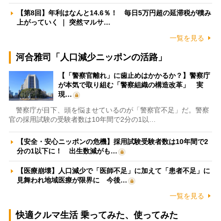
【第8回】年利はなんと14.6％！ 毎日5万円超の延滞税が積み
上がっていく ｜ 突然マルサ…
一覧を見る
河合雅司「人口減少ニッポンの活路」
【「警察官離れ」に歯止めはかかるか？】警察庁
が本気で取り組む「警察組織の構造改革」 実
現…
警察庁が目下、頭を悩ませているのが「警察官不足」だ。警察
官の採用試験の受験者数は10年間で2分の1以…
【安全・安心ニッポンの危機】採用試験受験者数は10年間で2
分の1以下に！ 出生数減がも…
【医療崩壊】人口減少で「医師不足」に加えて「患者不足」に
見舞われ地域医療が限界に 今後…
一覧を見る
快適クルマ生活 乗ってみた、使ってみた