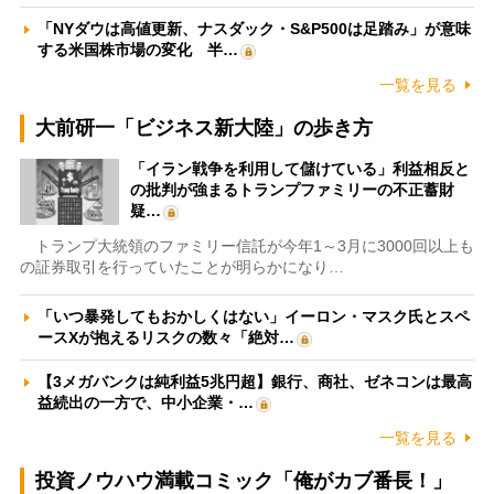
「NYダウは高値更新、ナスダック・S&P500は足踏み」が意味
する米国株市場の変化 半…
一覧を見る
大前研一「ビジネス新大陸」の歩き方
「イラン戦争を利用して儲けている」利益相反と
の批判が強まるトランプファミリーの不正蓄財
疑…
トランプ大統領のファミリー信託が今年1～3月に3000回以上も
の証券取引を行っていたことが明らかになり…
「いつ暴発してもおかしくはない」イーロン・マスク氏とスペ
ースXが抱えるリスクの数々「絶対…
【3メガバンクは純利益5兆円超】銀行、商社、ゼネコンは最高
益続出の一方で、中小企業・…
一覧を見る
投資ノウハウ満載コミック「俺がカブ番長！」