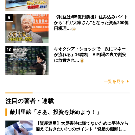
《利益は年5億円前後》住み込みバイト
9
から“ギガ大家さん”となった資産200億
円税理…
キオクシア・ショックで「次にマネー
10
が流れる」16銘柄 AI相場の裏で割安
に放置され…
一覧を見る
注目の著者・連載
藤川里絵「さあ、投資を始めよう！」
【資産運用】大災害時に慌てないために平時から
備えておきたい3つのポイント「資産の棚卸し…