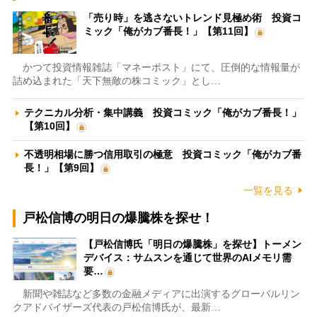
「売り時」を逃さないトレンド見極め術 投資コ
ミック「俺がカブ番長！」【第11回】
かつて投資情報雑誌「マネーポスト」にて、圧倒的な情報量が
詰め込まれた「天下無敵の株コミック」とし…
テクニカル分析・集中講義 投資コミック「俺がカブ番長！」
【第10回】
不透明相場に勝つ信用取引の極意 投資コミック「俺がカブ番
長！」【第9回】
一覧を見る
戸松信博の明日の爆騰株を探せ！
【戸松信博氏「明日の爆騰株」を探せ】トーメン
デバイス：サムスンを通じて世界のAIメモリ需
要…
新聞や雑誌など多数の金融メディアに出演するグローバルリン
クアドバイザーズ代表の戸松信博氏が、最新…