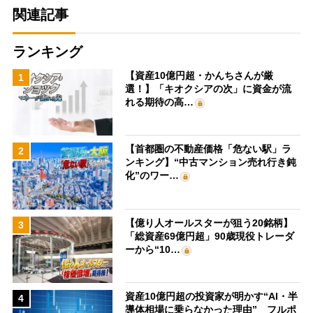
関連記事
ランキング
【資産10億円超・かんちさんが厳
1
選！】「キオクシアの次」に資金が流
れる期待の高…
【首都圏の不動産価格「危ない駅」ラ
2
ンキング】“中古マンション売れ行き鈍
化”のワー…
【億り人オールスターが狙う20銘柄】
3
「総資産69億円超」90歳現役トレーダ
ーから“10…
資産10億円超の投資家が明かす“AI・半
4
導体相場に乗らなかった理由” フルポ