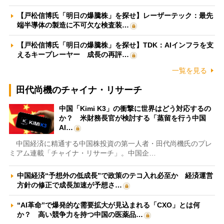
【戸松信博氏「明日の爆騰株」を探せ】レーザーテック：最先
端半導体の製造に不可欠な検査装…
【戸松信博氏「明日の爆騰株」を探せ】TDK：AIインフラを支
えるキープレーヤー 成長の再評…
一覧を見る
田代尚機のチャイナ・リサーチ
中国「Kimi K3」の衝撃に世界はどう対応するの
か？ 米財務長官が検討する「蒸留を行う中国
AI…
中国経済に精通する中国株投資の第一人者・田代尚機氏のプレ
ミアム連載「チャイナ・リサーチ」。中国企…
中国経済“予想外の低成長”で政策のテコ入れ必至か 経済運営
方針の修正で成長加速が予想さ…
“AI革命”で爆発的な需要拡大が見込まれる「CXO」とは何
か？ 高い競争力を持つ中国の医薬品…