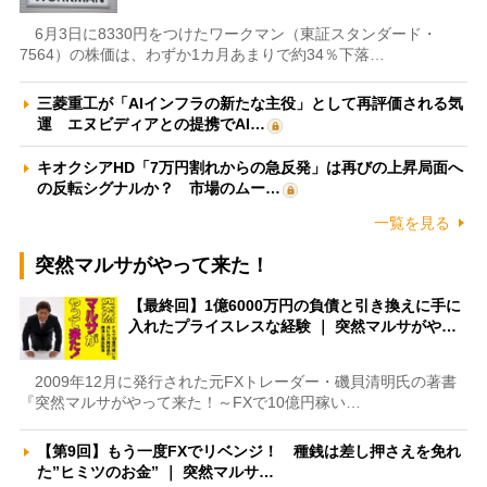
6月3日に8330円をつけたワークマン（東証スタンダード・
7564）の株価は、わずか1カ月あまりで約34％下落…
三菱重工が「AIインフラの新たな主役」として再評価される気
運 エヌビディアとの提携でAI…
キオクシアHD「7万円割れからの急反発」は再びの上昇局面へ
の反転シグナルか？ 市場のムー…
一覧を見る
突然マルサがやって来た！
【最終回】1億6000万円の負債と引き換えに手に
入れたプライスレスな経験 ｜ 突然マルサがや…
2009年12月に発行された元FXトレーダー・磯貝清明氏の著書
『突然マルサがやって来た！～FXで10億円稼い…
【第9回】もう一度FXでリベンジ！ 種銭は差し押さえを免れ
た”ヒミツのお金” ｜ 突然マルサ…