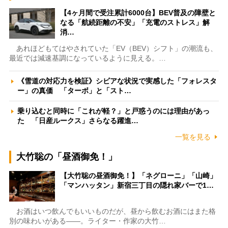
【4ヶ月間で受注累計6000台】BEV普及の障壁と
なる「航続距離の不安」「充電のストレス」解
消…
あれほどもてはやされていた「EV（BEV）シフト」の潮流も、
最近では減速基調になっているように見える。…
《雪道の対応力を検証》シビアな状況で実感した「フォレスタ
ー」の真価 「ターボ」と「スト…
乗り込むと同時に「これが軽？」と戸惑うのには理由があっ
た 「日産ルークス」さらなる躍進…
一覧を見る
大竹聡の「昼酒御免！」
【大竹聡の昼酒御免！】「ネグローニ」「山崎」
「マンハッタン」新宿三丁目の隠れ家バーで1…
お酒はいつ飲んでもいいものだが、昼から飲むお酒にはまた格
別の味わいがある――。ライター・作家の大竹…