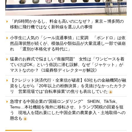
「約5時間かかるし、料金も高いのになぜ？」東京～博多間の
移動に飛行機ではなく新幹線を選ぶ人の事情
小学生に人気の「シール流通事情」に変調 「ボンドロ」は依
然品薄状態が続くが、模倣品や類似品が大量流通し一部で値崩
れ 「選別が本格化する時代に」
猛暑のお葬式で悩ましい“喪服問題” 女性は「ワンピースを着
ていけばOK」という俗説に潜む誤解、なぜ「ジャケット」が
マストなのか？《1級葬祭ディレクターが解説》
【クレジット決済代行・全東信が破産】63社もの金融機関が融
資をしながら「20年以上の粉飾決算」を見抜けなかったカラク
リ 営業現場では“自転車操業”の焦りも表出していた
急増する中国企業の“国籍ロンダリング” SHEIN、TikTok、
Temu…本社機能を海外に移転させ、トランプ関税の回避を狙
う 現地人を隠れ蓑にした中国企業の農業参入・土地取得への
懸念も