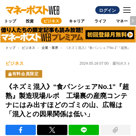
ログイン
トップ
投資
ビジネス
キャリア
ライフ
マネー
トップ
ビジネス
企業・業界
《ネズミ混入》“食パンシェアNo.1”『超熟
ビジネス
2024.05.18 07:00
週刊ポスト
有料会員限定
《ネズミ混入》“食パンシェアNo.1”『超
熟』製造現場ルポ 工場裏の産廃コンテ
ナにはみ出すほどのゴミの山、広報は
「混入との因果関係は低い」