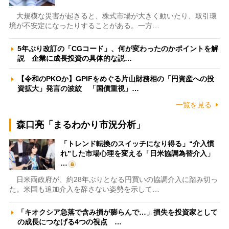
大規模な災害が起きると、株式市場が大きく動いたり、取引環
境が不安定になったりすることがある。一方…
5年ぶり改訂の「CGコード」、何が変わったのかポイントを解
説 企業に成長投資の具体的な説…
【令和のPKOか】GPIFをめぐる片山財務相の「円資産への投
資拡大」発言の波紋 「国債重視」…
一覧を見る
森口亮「まるわかり市況分析」
「トレンド転換のスイッチになり得る」“介入慣
れ”した市場心理を変える「日米協調為替介入」
…
日米両政府が、約28年ぶりとなる円買いの協調介入に踏み切っ
た。米国も追加介入を辞さない姿勢を示して…
「キオクシア急落で含み損が膨らんで…」損失を投資家として
の成長につなげる4つの視点 …