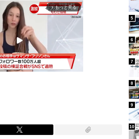
もっと見る
arrow_forward_ios
5
6
7
8
Mute
9
10