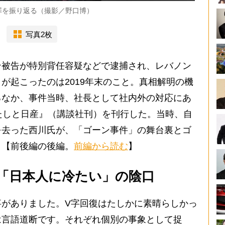
罪を振り返る（撮影／野口博）
写真2枚
被告が特別背任容疑などで逮捕され、レバノン
が起こったのは2019年末のこと。真相解明の機
るなか、事件当時、社長として社内外の対応にあ
たしと日産』（講談社刊）を刊行した。当時、自
を去った西川氏が、「ゴーン事件」の舞台裏とゴ
。【前後編の後編。
前編から読む
】
「日本人に冷たい」の陰口
がありました。V字回復はたしかに素晴らしかっ
は言語道断です。それぞれ個別の事象として捉