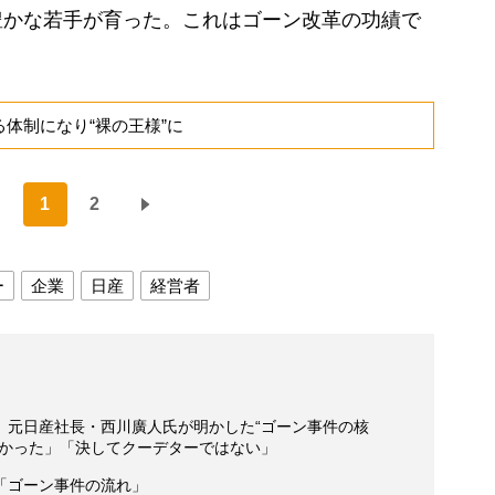
豊かな若手が育った。これはゴーン改革の功績で
体制になり“裸の王様”に
1
2
ー
企業
日産
経営者
》元日産社長・西川廣人氏が明かした“ゴーン事件の核
なかった」「決してクーデターではない」
「ゴーン事件の流れ」