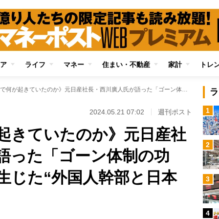
ア
ライフ
マネー
住まい・不動産
家計
トレ
《巨大企業で何が起きていたのか》元日産社長・西川廣人氏が語った「ゴーン体制の功罪」 改革の裏に生じた“外国人幹部と日本人社員の温度差”
ラ
1
2024.05.21 07:02
週刊ポスト
起きていたのか》元日産社
2
語った「ゴーン体制の功
生じた“外国人幹部と日本
3
4