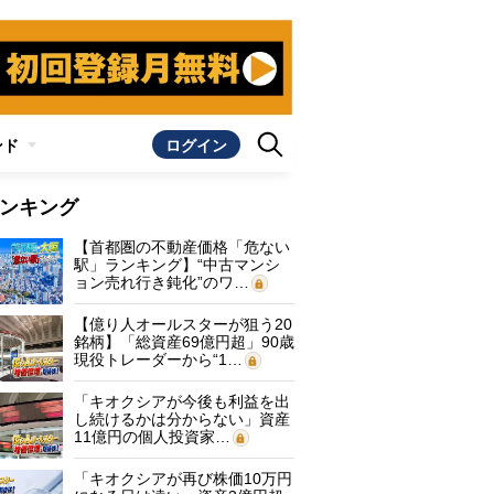
ンド
ログイン
ンキング
【首都圏の不動産価格「危ない
駅」ランキング】“中古マンシ
ョン売れ行き鈍化”のワ…
【億り人オールスターが狙う20
銘柄】「総資産69億円超」90歳
現役トレーダーから“1…
「キオクシアが今後も利益を出
し続けるかは分からない」資産
11億円の個人投資家…
「キオクシアが再び株価10万円