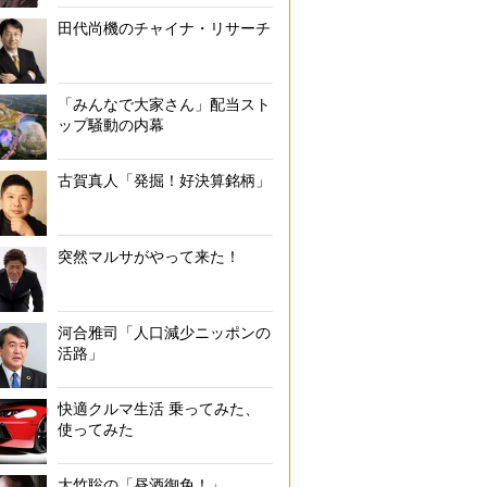
田代尚機のチャイナ・リサーチ
「みんなで大家さん」配当スト
ップ騒動の内幕
古賀真人「発掘！好決算銘柄」
突然マルサがやって来た！
河合雅司「人口減少ニッポンの
活路」
快適クルマ生活 乗ってみた、
使ってみた
大竹聡の「昼酒御免！」