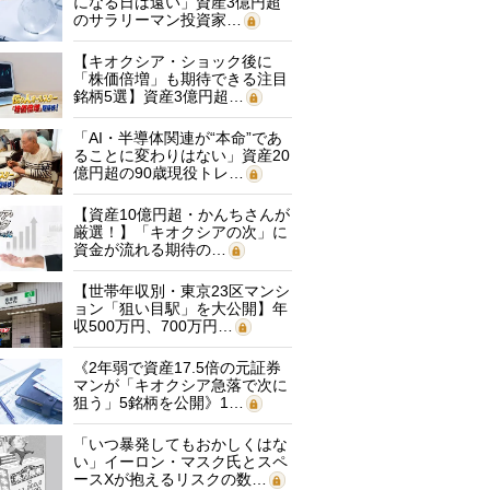
になる日は遠い」資産3億円超
のサラリーマン投資家…
【キオクシア・ショック後に
「株価倍増」も期待できる注目
銘柄5選】資産3億円超…
「AI・半導体関連が“本命”であ
ることに変わりはない」資産20
億円超の90歳現役トレ…
【資産10億円超・かんちさんが
厳選！】「キオクシアの次」に
資金が流れる期待の…
【世帯年収別・東京23区マンシ
ョン「狙い目駅」を大公開】年
収500万円、700万円…
《2年弱で資産17.5倍の元証券
マンが「キオクシア急落で次に
狙う」5銘柄を公開》1…
「いつ暴発してもおかしくはな
い」イーロン・マスク氏とスペ
ースXが抱えるリスクの数…