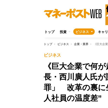
トップ
投資
ビジネス
キャリ
トップ
ビジネス
企業・業界
ビジネス
《巨大企業で何が
長・西川廣人氏が
罪」 改革の裏に
人社員の温度差”