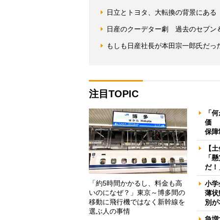
日立とトヨタ、大転換の背景にある
日産のクーデター劇 過去のセブン
もしも日産社長が本田宗一郎氏だっ
注目TOPIC
「何
価 
保障
【土
「懸
だ！
「約5時間かかるし、料金も高
小学
いのになぜ？」東京～博多間の
薄状
移動に飛行機ではなく新幹線を
別が
選ぶ人の事情
急増