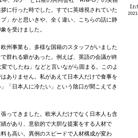
1年、ルノーと日産の共同会社「RNPO」の実務
【お
挨拶に行った時でした。すでに英雄視されていた
202
イプ」かと思いきや、全く違い、こちらの話に静
印象を受けました。
欧州事業も、多様な国籍のスタッフがいました
けで群れる癖があった。例えば、英語の会議が終
大変でしたね」などと言いながら固まる。このよ
ではありません。私があえて日本人だけで食事を
い」「日本人に冷たい」という陰口が聞こえてき
張ってきました。欧米人だけでなく日本人も含
実績があり、意欲的で大胆な提案をする人材で
給料も高い。異例のスピードで人材構成が変わ