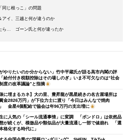
「同じ根っこ」の問題
＆アイ、三越と何が違うのか
たら… ゴーン氏と何が違ったか
がやりたいのか分からない」竹中平蔵氏が語る高市内閣の評
「給付付き税額控除はその場しのぎ」いま不可欠なのは“社会
制度の改革議論”と指摘
俵に埋まるカネ】大の里、豊昇龍が黒星続きの名古屋場所は
賞金2826万円」が下位力士に渡り「今日はみんなで焼肉
」 金星4個配給で協会は年96万円の支出増に
生に人気の「シール流通事情」に変調 「ボンドロ」は依然品
態が続くが、模倣品や類似品が大量流通し一部で値崩れ 「選
本格化する時代に」
する中国企業の“国籍ロンダリング” SHEIN、TikTok、