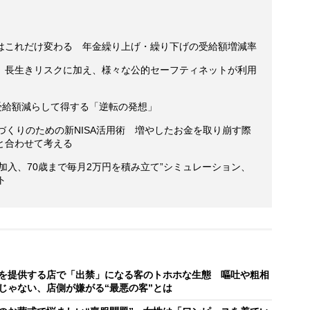
はこれだけ変わる 年金繰り上げ・繰り下げの受給額増減率
 長生きリスクに加え、様々な公的セーフティネットが利用
受給額減らして得する「逆転の発想」
づくりのための新NISA活用術 増やしたお金を取り崩す際
と合わせて考える
歳で加入、70歳まで毎月2万円を積み立て”シミュレーション、
ト
を提供する店で「出禁」になる客のトホホな生態 嘔吐や粗相
じゃない、店側が嫌がる“最悪の客”とは