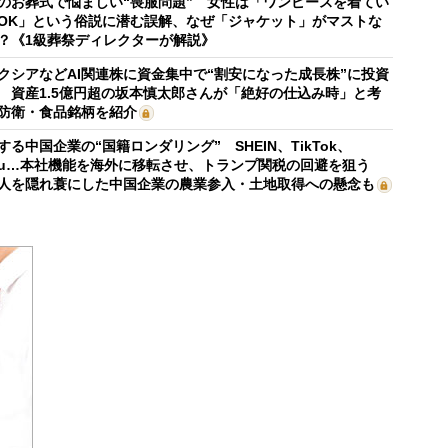
のお葬式で悩ましい“喪服問題” 女性は「ワンピースを着てい
OK」という俗説に潜む誤解、なぜ「ジャケット」がマストな
？《1級葬祭ディレクターが解説》
クシアなどAI関連株に資金集中で“割安になった成長株”に投資
 資産1.5億円超の坂本慎太郎さんが「絶好の仕込み時」と考
防衛・食品銘柄を紹介
する中国企業の“国籍ロンダリング” SHEIN、TikTok、
mu…本社機能を海外に移転させ、トランプ関税の回避を狙う
人を隠れ蓑にした中国企業の農業参入・土地取得への懸念も