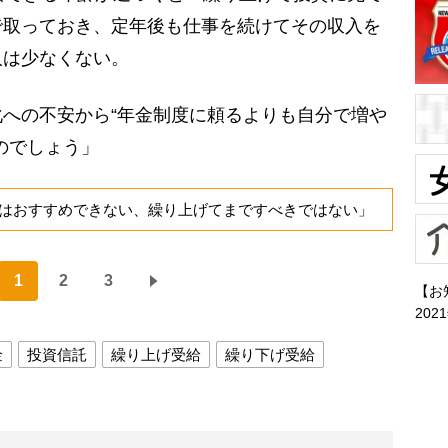
で取っておき、定年後も仕事を続けてその収入を
人は少なくない。
への不安から“年金制度に頼るよりも自分で増や
のでしょう」
はおすすめできない、繰り上げてまですべきではない」
1
2
3
【お
202
金
投資信託
繰り上げ受給
繰り下げ受給