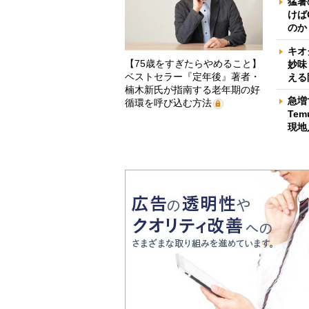
猛暑
けば
のか
キオ
【75歳をすぎたらやめること】
妙味
ベストセラー『定年後』著者・
える
楠木新氏が指南する老年期の好
急増
循環を呼び込む方法
Te
現地