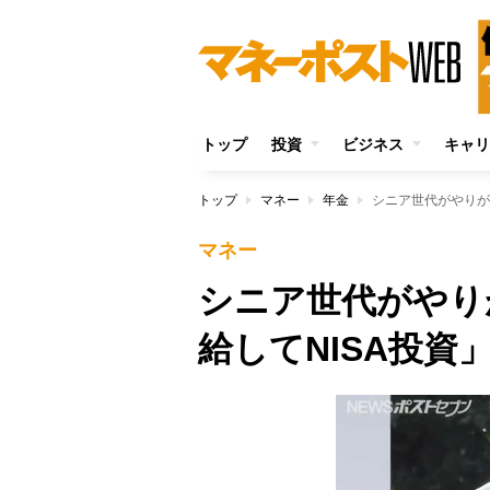
トップ
投資
ビジネス
キャリ
トップ
マネー
年金
シニア世代がやりが
マネー
シニア世代がやり
給してNISA投