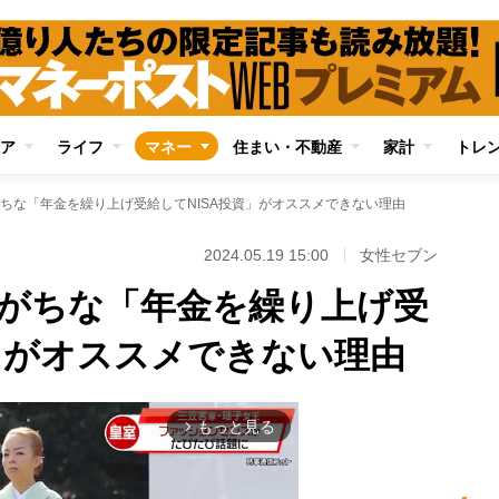
ア
ライフ
マネー
住まい・不動産
家計
トレ
ちな「年金を繰り上げ受給してNISA投資」がオススメできない理由
2024.05.19 15:00
女性セブン
がちな「年金を繰り上げ受
資」がオススメできない理由
もっと見る
arrow_forward_ios