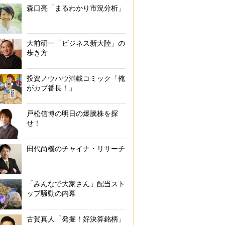
森口亮「まるわかり市況分析」
大前研一「ビジネス新大陸」の
歩き方
投資ノウハウ満載コミック「俺
がカブ番長！」
戸松信博の明日の爆騰株を探
せ！
田代尚機のチャイナ・リサーチ
「みんなで大家さん」配当スト
ップ騒動の内幕
古賀真人「発掘！好決算銘柄」