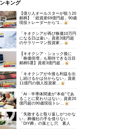
ンキング
【億り人オールスターが狙う20
銘柄】「総資産69億円超」90歳
現役トレーダーから“1…
「キオクシアが再び株価10万円
になる日は遠い」資産3億円超
のサラリーマン投資家…
【キオクシア・ショック後に
「株価倍増」も期待できる注目
銘柄5選】資産3億円超…
「キオクシアが今後も利益を出
し続けるかは分からない」資産
11億円の個人投資家…
「AI・半導体関連が“本命”であ
ることに変わりはない」資産20
億円超の90歳現役トレ…
「失敗すると取り返しがつかな
い」葬儀社の手を借りない
「DIY葬」の落とし穴 素人
に…