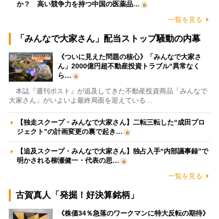
か？ 高い競争力を持つ中国の医薬品…
一覧を見る
「みんなで大家さん」配当ストップ騒動の内幕
《ついに見えた問題の核心》「みんなで大家さ
ん」2000億円超不動産投資トラブル“異常なく
ら…
本誌『週刊ポスト』が追及してきた不動産投資商品「みんなで
大家さん」がいよいよ最終局面を迎えている…
【独走スクープ・みんなで大家さん】二転三転した“成田プロ
ジェクト”の計画変更の裏で起き…
【追及スクープ・みんなで大家さん】独占入手“内部議事録”で
明かされる柳瀬健一・代表の思…
一覧を見る
古賀真人「発掘！好決算銘柄」
《株価34％急落のワークマンに特大反転の期待》