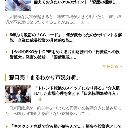
備えておきたい3つのポイント「資産の棚卸し…
大規模な災害が起きると、株式市場が大きく動いたり、取引環
境が不安定になったりすることがある。一方…
5年ぶり改訂の「CGコード」、何が変わったのかポイントを解
説 企業に成長投資の具体的な説…
【令和のPKOか】GPIFをめぐる片山財務相の「円資産への投
資拡大」発言の波紋 「国債重視」…
一覧を見る
森口亮「まるわかり市況分析」
「トレンド転換のスイッチになり得る」“介入慣
れ”した市場心理を変える「日米協調為替介入」
…
日米両政府が、約28年ぶりとなる円買いの協調介入に踏み切っ
た。米国も追加介入を辞さない姿勢を示して…
「キオクシア急落で含み損が膨らんで…」損失を投資家として