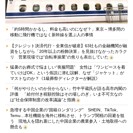
「約5時間かかるし、料金も高いのになぜ？」東京～博多間の
移動に飛行機ではなく新幹線を選ぶ人の事情
【クレジット決済代行・全東信が破産】63社もの金融機関が融
資をしながら「20年以上の粉飾決算」を見抜けなかったカラク
リ 営業現場では“自転車操業”の焦りも表出していた
猛暑のお葬式で悩ましい“喪服問題” 女性は「ワンピースを着
ていけばOK」という俗説に潜む誤解、なぜ「ジャケット」が
マストなのか？《1級葬祭ディレクターが解説》
「何がやりたいのか分からない」竹中平蔵氏が語る高市内閣の
評価 「給付付き税額控除はその場しのぎ」いま不可欠なの
は“社会保障制度の改革議論”と指摘
急増する中国企業の“国籍ロンダリング” SHEIN、TikTok、
Temu…本社機能を海外に移転させ、トランプ関税の回避を狙
う 現地人を隠れ蓑にした中国企業の農業参入・土地取得への
懸念も