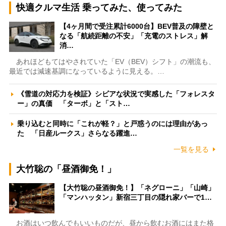
快適クルマ生活 乗ってみた、使ってみた
【4ヶ月間で受注累計6000台】BEV普及の障壁と
なる「航続距離の不安」「充電のストレス」解
消…
あれほどもてはやされていた「EV（BEV）シフト」の潮流も、
最近では減速基調になっているように見える。…
《雪道の対応力を検証》シビアな状況で実感した「フォレスタ
ー」の真価 「ターボ」と「スト…
乗り込むと同時に「これが軽？」と戸惑うのには理由があっ
た 「日産ルークス」さらなる躍進…
一覧を見る
大竹聡の「昼酒御免！」
【大竹聡の昼酒御免！】「ネグローニ」「山崎」
「マンハッタン」新宿三丁目の隠れ家バーで1…
お酒はいつ飲んでもいいものだが、昼から飲むお酒にはまた格