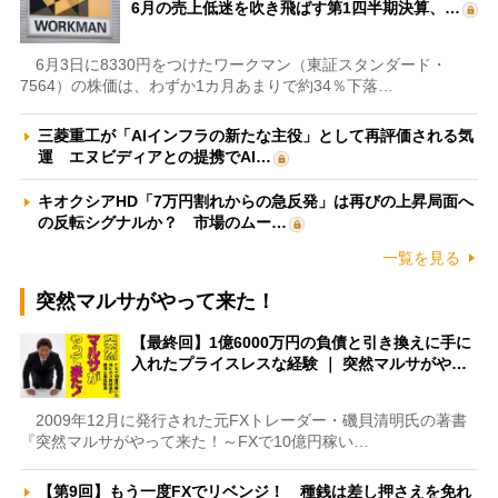
6月の売上低迷を吹き飛ばす第1四半期決算、…
6月3日に8330円をつけたワークマン（東証スタンダード・
7564）の株価は、わずか1カ月あまりで約34％下落…
三菱重工が「AIインフラの新たな主役」として再評価される気
運 エヌビディアとの提携でAI…
キオクシアHD「7万円割れからの急反発」は再びの上昇局面へ
の反転シグナルか？ 市場のムー…
一覧を見る
突然マルサがやって来た！
【最終回】1億6000万円の負債と引き換えに手に
入れたプライスレスな経験 ｜ 突然マルサがや…
2009年12月に発行された元FXトレーダー・磯貝清明氏の著書
『突然マルサがやって来た！～FXで10億円稼い…
【第9回】もう一度FXでリベンジ！ 種銭は差し押さえを免れ