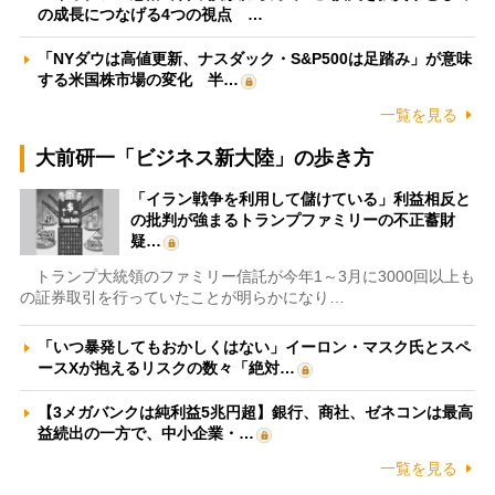
の成長につなげる4つの視点 …
「NYダウは高値更新、ナスダック・S&P500は足踏み」が意味
する米国株市場の変化 半…
一覧を見る
大前研一「ビジネス新大陸」の歩き方
「イラン戦争を利用して儲けている」利益相反と
の批判が強まるトランプファミリーの不正蓄財
疑…
トランプ大統領のファミリー信託が今年1～3月に3000回以上も
の証券取引を行っていたことが明らかになり…
「いつ暴発してもおかしくはない」イーロン・マスク氏とスペ
ースXが抱えるリスクの数々「絶対…
【3メガバンクは純利益5兆円超】銀行、商社、ゼネコンは最高
益続出の一方で、中小企業・…
一覧を見る