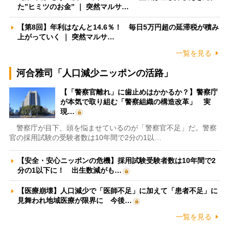
た”ヒミツのお金” ｜ 突然マルサ…
【第8回】年利はなんと14.6％！ 毎日5万円超の延滞税が積み
上がっていく ｜ 突然マルサ…
一覧を見る
河合雅司「人口減少ニッポンの活路」
【「警察官離れ」に歯止めはかかるか？】警察庁
が本気で取り組む「警察組織の構造改革」 実
現…
警察庁が目下、頭を悩ませているのが「警察官不足」だ。警察
官の採用試験の受験者数は10年間で2分の1以…
【安全・安心ニッポンの危機】採用試験受験者数は10年間で2
分の1以下に！ 出生数減がも…
【医療崩壊】人口減少で「医師不足」に加えて「患者不足」に
見舞われ地域医療が限界に 今後…
一覧を見る