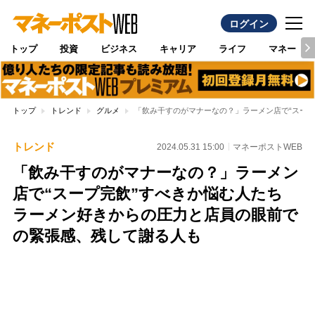
ログイン
トップ
投資
ビジネス
キャリア
ライフ
マネー
トップ
トレンド
グルメ
「飲み干すのがマナーなの？」ラーメン店で“スー
トレンド
2024.05.31 15:00
マネーポストWEB
「飲み干すのがマナーなの？」ラーメン
店で“スープ完飲”すべきか悩む人たち
ラーメン好きからの圧力と店員の眼前で
の緊張感、残して謝る人も
Loaded
:
96.26%
/
Unmute