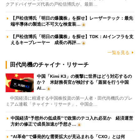
クアドバイザーズ代表の戸松信博氏が、最新…
【戸松信博氏「明日の爆騰株」を探せ】レーザーテック：最先
端半導体の製造に不可欠な検査装…
【戸松信博氏「明日の爆騰株」を探せ】TDK：AIインフラを支
えるキープレーヤー 成長の再評…
一覧を見る
田代尚機のチャイナ・リサーチ
中国「Kimi K3」の衝撃に世界はどう対応するの
か？ 米財務長官が検討する「蒸留を行う中国
AI…
中国経済に精通する中国株投資の第一人者・田代尚機氏のプレ
ミアム連載「チャイナ・リサーチ」。中国企…
中国経済“予想外の低成長”で政策のテコ入れ必至か 経済運営
方針の修正で成長加速が予想さ…
“AI革命”で爆発的な需要拡大が見込まれる「CXO」とは何