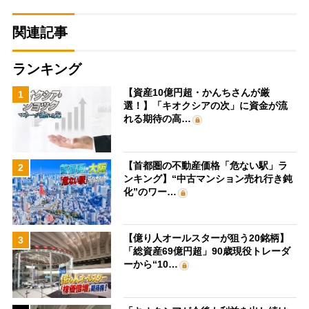
関連記事
ランキング
【資産10億円超・かんちさんが厳
1
選！】「キオクシアの次」に資金が流
れる期待の高…
【首都圏の不動産価格「危ない駅」ラ
2
ンキング】“中古マンション売れ行き鈍
化”のワー…
【億り人オールスターが狙う20銘柄】
3
「総資産69億円超」90歳現役トレーダ
ーから“10…