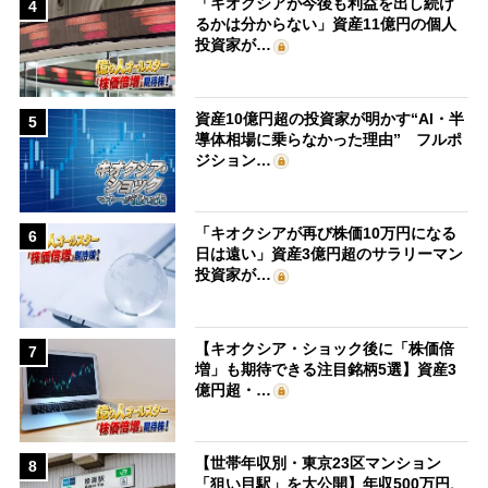
「キオクシアが今後も利益を出し続け
4
るかは分からない」資産11億円の個人
投資家が…
資産10億円超の投資家が明かす“AI・半
5
導体相場に乗らなかった理由” フルポ
ジション…
「キオクシアが再び株価10万円になる
6
日は遠い」資産3億円超のサラリーマン
投資家が…
【キオクシア・ショック後に「株価倍
7
増」も期待できる注目銘柄5選】資産3
億円超・…
【世帯年収別・東京23区マンション
8
「狙い目駅」を大公開】年収500万円、