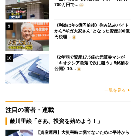
700万円で…
《利益は年5億円前後》住み込みバイト
9
から“ギガ大家さん”となった資産200億
円税理…
《2年弱で資産17.5倍の元証券マンが
10
「キオクシア急落で次に狙う」5銘柄を
公開》10…
一覧を見る
注目の著者・連載
藤川里絵「さあ、投資を始めよう！」
【資産運用】大災害時に慌てないために平時から