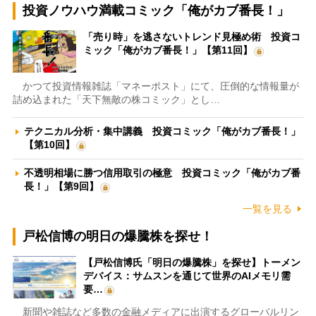
投資ノウハウ満載コミック「俺がカブ番長！」
「売り時」を逃さないトレンド見極め術 投資コ
ミック「俺がカブ番長！」【第11回】
かつて投資情報雑誌「マネーポスト」にて、圧倒的な情報量が
詰め込まれた「天下無敵の株コミック」とし…
テクニカル分析・集中講義 投資コミック「俺がカブ番長！」
【第10回】
不透明相場に勝つ信用取引の極意 投資コミック「俺がカブ番
長！」【第9回】
一覧を見る
戸松信博の明日の爆騰株を探せ！
【戸松信博氏「明日の爆騰株」を探せ】トーメン
デバイス：サムスンを通じて世界のAIメモリ需
要…
新聞や雑誌など多数の金融メディアに出演するグローバルリン