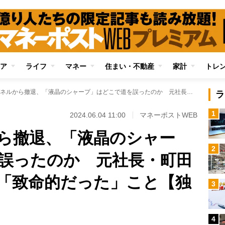
ア
ライフ
マネー
住まい・不動産
家計
トレ
大型液晶パネルから撤退、「液晶のシャープ」はどこで道を誤ったのか 元社長・町田勝彦氏が振り返る「致命的だった」こと【独自インタビュー】
ラ
1
2024.06.04 11:00
マネーポストWEB
ら撤退、「液晶のシャー
2
誤ったのか 元社長・町田
「致命的だった」こと【独
3
4