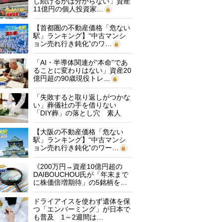
し続けるかは分からない」資産
11億円の個人投資家…
【首都圏の不動産価格「危ない
駅」ランキング】“中古マンシ
ョン売れ行き鈍化”のワ…
「AI・半導体関連が“本命”であ
ることに変わりはない」資産20
億円超の90歳現役トレ…
「失敗すると取り返しがつかな
い」葬儀社の手を借りない
「DIY葬」の落とし穴 素人
に…
【大阪の不動産価格「危ない
駅」ランキング】“中古マンシ
ョン売れ行き鈍化”のワー…
《200万円→資産10億円超の
DAIBOUCHOU氏が「年末まで
に株価倍増期待」の5銘柄を…
ドライアイスを使わず遺体を保
つ「エンバーミング」が日本で
も普及 1～2週間は…