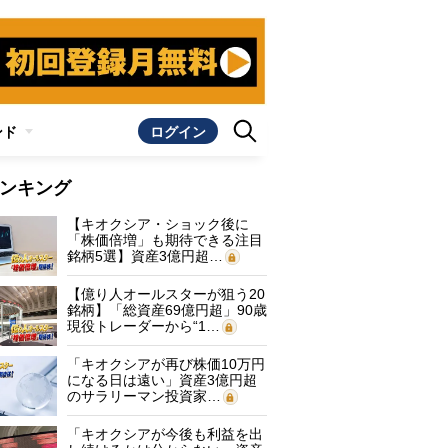
ンド
ログイン
ンキング
【キオクシア・ショック後に
「株価倍増」も期待できる注目
銘柄5選】資産3億円超…
【億り人オールスターが狙う20
銘柄】「総資産69億円超」90歳
現役トレーダーから“1…
「キオクシアが再び株価10万円
になる日は遠い」資産3億円超
のサラリーマン投資家…
「キオクシアが今後も利益を出