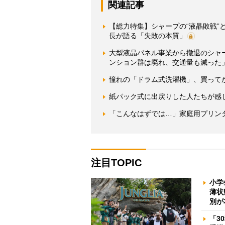
関連記事
【総力特集】シャープの“液晶敗戦
長が語る「失敗の本質」
大型液晶パネル事業から撤退のシャ
ンション群は廃れ、交通量も減った
憧れの「ドラム式洗濯機」、買って
紙パック式に出戻りした人たちが感
「こんなはずでは…」家庭用プリンタ
注目TOPIC
小学
薄状
別が
「3