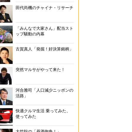
田代尚機のチャイナ・リサーチ
「みんなで大家さん」配当スト
ップ騒動の内幕
古賀真人「発掘！好決算銘柄」
突然マルサがやって来た！
河合雅司「人口減少ニッポンの
活路」
快適クルマ生活 乗ってみた、
使ってみた
大竹聡の「昼酒御免！」