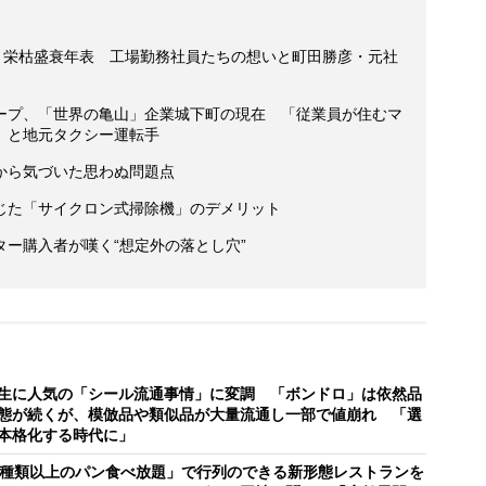
”と栄枯盛衰年表 工場勤務社員たちの想いと町田勝彦・元社
ープ、「世界の亀山」企業城下町の現在 「従業員が住むマ
」と地元タクシー運転手
から気づいた思わぬ問題点
じた「サイクロン式掃除機」のデメリット
ー購入者が嘆く“想定外の落とし穴”
生に人気の「シール流通事情」に変調 「ボンドロ」は依然品
態が続くが、模倣品や類似品が大量流通し一部で値崩れ 「選
本格化する時代に」
0種類以上のパン食べ放題」で行列のできる新形態レストランを