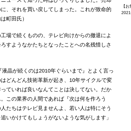
。ニュースで知った時はびっくりしました。売却
【お
のに、それを買い戻してしまった。これが致命的
202
内は町田氏）
工場で続くものの、テレビ向けからの撤退によ
降ろすようなかたちとなったことへの名残惜しさ
『液晶が続くのは2010年ぐらいまで』とよく言っ
はどんどん技術革新が起き、10年サイクルで変
作っていれば良いなんてことは決してない。だか
ん。この業界の人間であれば『次は何を作ろう
の人たちはテレビ見ませんよ、若い人は特にそう
を追いかけてもしょうがないような気がします」