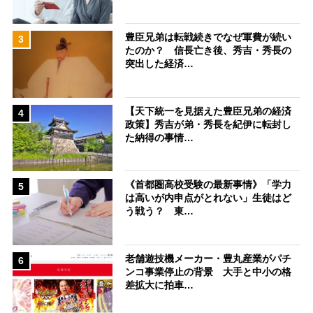
豊臣兄弟は転戦続きでなぜ軍費が続い
3
たのか？ 信長亡き後、秀吉・秀長の
突出した経済…
【天下統一を見据えた豊臣兄弟の経済
4
政策】秀吉が弟・秀長を紀伊に転封し
た納得の事情…
《首都圏高校受験の最新事情》「学力
5
は高いが内申点がとれない」生徒はど
う戦う？ 東…
老舗遊技機メーカー・豊丸産業がパチ
6
ンコ事業停止の背景 大手と中小の格
差拡大に拍車…