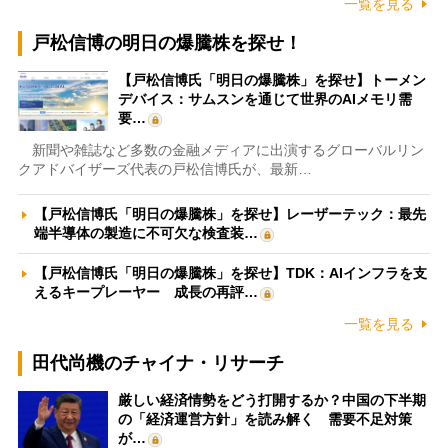
一覧を見る
戸松信博の明日の爆騰株を探せ！
【戸松信博氏「明日の爆騰株」を探せ】トーメン
デバイス：サムスンを通じて世界のAIメモリ需
要…
新聞や雑誌など多数の金融メディアに出演するグローバルリン
クアドバイザーズ代表の戸松信博氏が、最新…
【戸松信博氏「明日の爆騰株」を探せ】レーザーテック：最先
端半導体の製造に不可欠な検査装…
【戸松信博氏「明日の爆騰株」を探せ】TDK：AIインフラを支
えるキープレーヤー 成長の再評…
一覧を見る
田代尚機のチャイナ・リサーチ
厳しい経済情勢をどう打開するか？中国の下半期
の「経済運営方針」を読み解く 需要不足対策
が…