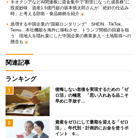
キオクシアなどAI関連株に資金集中で“割安になった成長株”に
投資妙味 資産1.5億円超の坂本慎太郎さんが「絶好の仕込み
時」と考える防衛・食品銘柄を紹介
急増する中国企業の“国籍ロンダリング” SHEIN、TikTok、
Temu…本社機能を海外に移転させ、トランプ関税の回避を狙
う 現地人を隠れ蓑にした中国企業の農業参入・土地取得への
懸念も
関連記事
ランキング
後悔しない老後を実現するための「ゼ
1
ロ活」の極意 「思い入れある品こそ
早めに手放す…
資産をゼロにして最期を迎える「ゼロ
2
活」、年代別・計画的にお金を使うポ
イント 6…