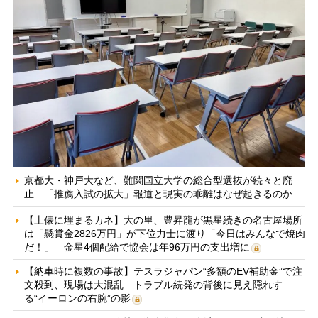
京都大・神戸大など、難関国立大学の総合型選抜が続々と廃
止 「推薦入試の拡大」報道と現実の乖離はなぜ起きるのか
【土俵に埋まるカネ】大の里、豊昇龍が黒星続きの名古屋場所
は「懸賞金2826万円」が下位力士に渡り「今日はみんなで焼肉
だ！」 金星4個配給で協会は年96万円の支出増に
【納車時に複数の事故】テスラジャパン“多額のEV補助金”で注
文殺到、現場は大混乱 トラブル続発の背後に見え隠れす
る“イーロンの右腕”の影