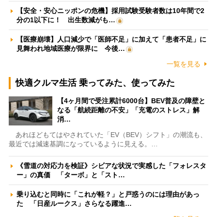
【安全・安心ニッポンの危機】採用試験受験者数は10年間で2
分の1以下に！ 出生数減がも…
【医療崩壊】人口減少で「医師不足」に加えて「患者不足」に
見舞われ地域医療が限界に 今後…
一覧を見る
快適クルマ生活 乗ってみた、使ってみた
【4ヶ月間で受注累計6000台】BEV普及の障壁と
なる「航続距離の不安」「充電のストレス」解
消…
あれほどもてはやされていた「EV（BEV）シフト」の潮流も、
最近では減速基調になっているように見える。…
《雪道の対応力を検証》シビアな状況で実感した「フォレスタ
ー」の真価 「ターボ」と「スト…
乗り込むと同時に「これが軽？」と戸惑うのには理由があっ
た 「日産ルークス」さらなる躍進…