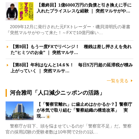
【最終回】1億6000万円の負債と引き換えに手に
入れたプライスレスな経験 ｜ 突然マルサがや…
2009年12月に発行された元FXトレーダー・磯貝清明氏の著書
『突然マルサがやって来た！～FXで10億円稼い…
【第9回】もう一度FXでリベンジ！ 種銭は差し押さえを免れ
た”ヒミツのお金” ｜ 突然マルサ…
【第8回】年利はなんと14.6％！ 毎日5万円超の延滞税が積み
上がっていく ｜ 突然マルサ…
一覧を見る
河合雅司「人口減少ニッポンの活路」
【「警察官離れ」に歯止めはかかるか？】警察庁
が本気で取り組む「警察組織の構造改革」 実
現…
警察庁が目下、頭を悩ませているのが「警察官不足」だ。警察
官の採用試験の受験者数は10年間で2分の1以…