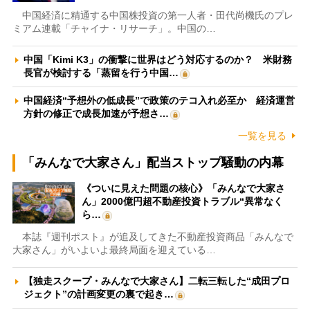
中国経済に精通する中国株投資の第一人者・田代尚機氏のプレ
ミアム連載「チャイナ・リサーチ」。中国の…
中国「Kimi K3」の衝撃に世界はどう対応するのか？ 米財務
長官が検討する「蒸留を行う中国…
中国経済“予想外の低成長”で政策のテコ入れ必至か 経済運営
方針の修正で成長加速が予想さ…
一覧を見る
「みんなで大家さん」配当ストップ騒動の内幕
《ついに見えた問題の核心》「みんなで大家さ
ん」2000億円超不動産投資トラブル“異常なく
ら…
本誌『週刊ポスト』が追及してきた不動産投資商品「みんなで
大家さん」がいよいよ最終局面を迎えている…
【独走スクープ・みんなで大家さん】二転三転した“成田プロ
ジェクト”の計画変更の裏で起き…