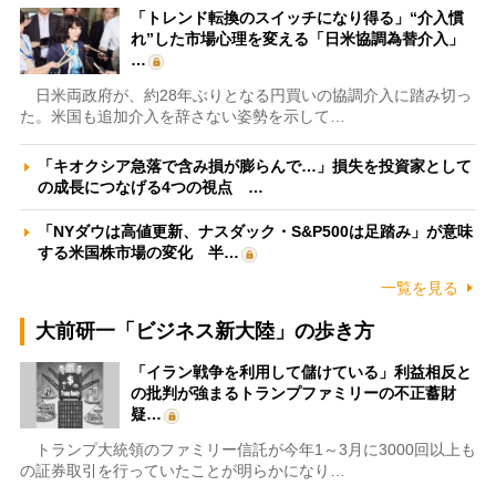
「トレンド転換のスイッチになり得る」“介入慣
れ”した市場心理を変える「日米協調為替介入」
…
日米両政府が、約28年ぶりとなる円買いの協調介入に踏み切っ
た。米国も追加介入を辞さない姿勢を示して…
「キオクシア急落で含み損が膨らんで…」損失を投資家として
の成長につなげる4つの視点 …
「NYダウは高値更新、ナスダック・S&P500は足踏み」が意味
する米国株市場の変化 半…
一覧を見る
大前研一「ビジネス新大陸」の歩き方
「イラン戦争を利用して儲けている」利益相反と
の批判が強まるトランプファミリーの不正蓄財
疑…
トランプ大統領のファミリー信託が今年1～3月に3000回以上も
の証券取引を行っていたことが明らかになり…