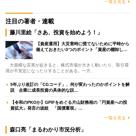
一覧を見る
注目の著者・連載
藤川里絵「さあ、投資を始めよう！」
【資産運用】大災害時に慌てないために平時から
備えておきたい3つのポイント「資産の棚卸し…
大規模な災害が起きると、株式市場が大きく動いたり、取引環
境が不安定になったりすることがある。一方…
5年ぶり改訂の「CGコード」、何が変わったのかポイントを解
説 企業に成長投資の具体的な説…
【令和のPKOか】GPIFをめぐる片山財務相の「円資産への投
資拡大」発言の波紋 「国債重視」…
一覧を見る
森口亮「まるわかり市況分析」