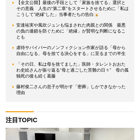
【全文公開】最後の手段として「家族を捨てる」選択と
その意義 人生の“第二章”をスタートさせるために「私は
こうして“絶縁”した」当事者たちの告白
安達祐実や風吹ジュンも悩まされた肉親との関係 最悪
の負の連鎖を防ぐために「絶縁」が賢明な判断になるこ
とも
虐待サバイバーのノンフィクション作家が語る「母から
自由になる、母を捨てる決心をする」に至るまでの半生
「その日、私は母を捨てました」医師・タレントおおた
わ史絵さんが振り返る“母と過ごした苦難の日々” 母の孤
独死の後も続く葛藤
藤村俊二さんの息子が明かす「密葬」しかできなかった
理由
注目TOPIC