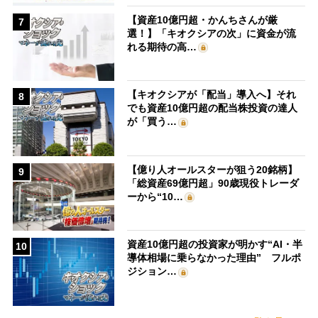
【資産10億円超・かんちさんが厳
7
選！】「キオクシアの次」に資金が流
れる期待の高…
【キオクシアが「配当」導入へ】それ
8
でも資産10億円超の配当株投資の達人
が「買う…
【億り人オールスターが狙う20銘柄】
9
「総資産69億円超」90歳現役トレーダ
ーから“10…
資産10億円超の投資家が明かす“AI・半
10
導体相場に乗らなかった理由” フルポ
ジション…