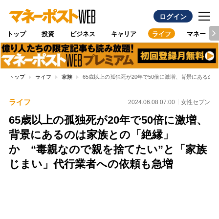
ログイン
トップ
投資
ビジネス
キャリア
ライフ
マネー
トップ
ライフ
家族
65歳以上の孤独死が20年で50倍に激増、背景にある
ライフ
2024.06.08 07:00
女性セブン
65歳以上の孤独死が20年で50倍に激増、
背景にあるのは家族との「絶縁」
か “毒親なので親を捨てたい”と「家族
じまい」代行業者への依頼も急増
Loaded
:
100.00%
/
Unmute