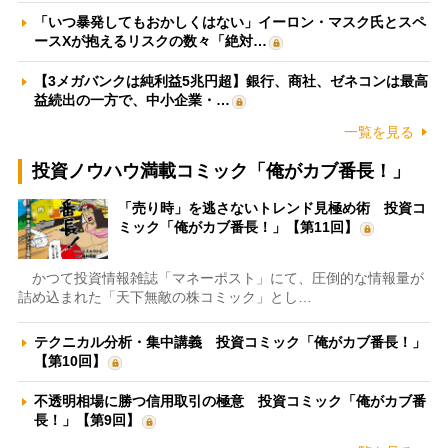
「いつ暴発してもおかしくはない」イーロン・マスク氏とスペ
ースXが抱えるリスクの数々「絶対…
【3メガバンクは純利益5兆円超】銀行、商社、ゼネコンは最高
益続出の一方で、中小企業・…
一覧を見る
投資ノウハウ満載コミック「俺がカブ番長！」
「売り時」を逃さないトレンド見極め術 投資コ
ミック「俺がカブ番長！」【第11回】
かつて投資情報雑誌「マネーポスト」にて、圧倒的な情報量が
詰め込まれた「天下無敵の株コミック」とし…
テクニカル分析・集中講義 投資コミック「俺がカブ番長！」
【第10回】
不透明相場に勝つ信用取引の極意 投資コミック「俺がカブ番
長！」【第9回】