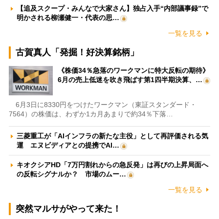
【追及スクープ・みんなで大家さん】独占入手“内部議事録”で
明かされる柳瀬健一・代表の思…
一覧を見る
古賀真人「発掘！好決算銘柄」
《株価34％急落のワークマンに特大反転の期待》
6月の売上低迷を吹き飛ばす第1四半期決算、…
6月3日に8330円をつけたワークマン（東証スタンダード・
7564）の株価は、わずか1カ月あまりで約34％下落…
三菱重工が「AIインフラの新たな主役」として再評価される気
運 エヌビディアとの提携でAI…
キオクシアHD「7万円割れからの急反発」は再びの上昇局面へ
の反転シグナルか？ 市場のムー…
一覧を見る
突然マルサがやって来た！