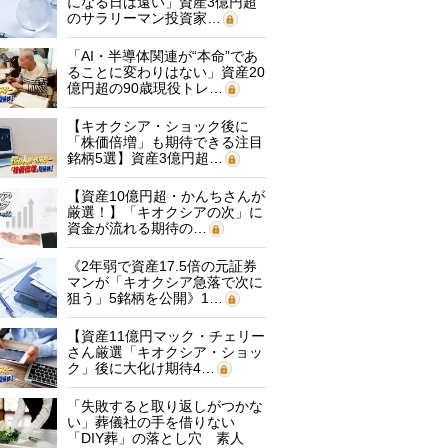
になる日は遠い」資産3億円超
のサラリーマン投資家…
「AI・半導体関連が“本命”であ
ることに変わりはない」資産20
億円超の90歳現役トレ…
【キオクシア・ショック後に
「株価倍増」も期待できる注目
銘柄5選】資産3億円超…
【資産10億円超・かんちさんが
厳選！】「キオクシアの次」に
資金が流れる期待の…
《2年弱で資産17.5倍の元証券
マンが「キオクシア急落で次に
狙う」5銘柄を公開》1…
【資産11億円マック・チェリー
さん厳選「キオクシア・ショッ
ク」後に大化け期待4…
「失敗すると取り返しがつかな
い」葬儀社の手を借りない
「DIY葬」の落とし穴 素人