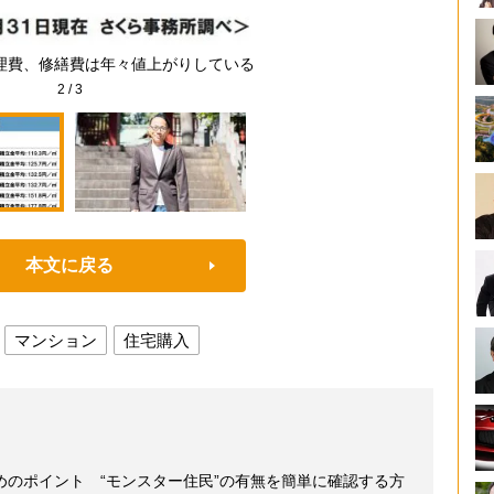
理費、修繕費は年々値上がりしている
2
/
3
本文に戻る
マンション
住宅購入
めのポイント “モンスター住民”の有無を簡単に確認する方