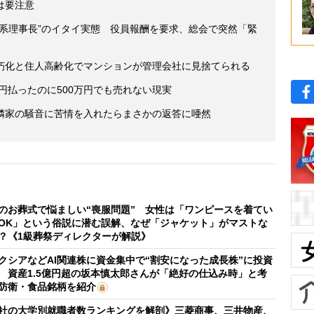
は要注意
惑系理事長”のイタイ実態 役員報酬を要求、総会で突然「緊
朽化と住人高齢化でマンションが管理会社に見捨てられる
万円払ったのに500万円でも売れない現実
隣家の騒音に苦情を入れたらまさかの返答に唖然
のお葬式で悩ましい“喪服問題” 女性は「ワンピースを着てい
OK」という俗説に潜む誤解、なぜ「ジャケット」がマストな
？《1級葬祭ディレクターが解説》
クシアなどAI関連株に資金集中で“割安になった成長株”に投資
 資産1.5億円超の坂本慎太郎さんが「絶好の仕込み時」と考
防衛・食品銘柄を紹介
社の大学別就職者数ランキングを解剖》三菱商事、三井物産、