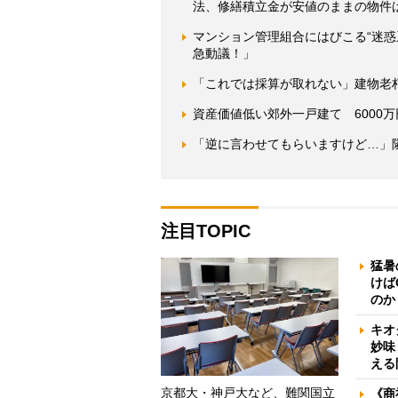
法、修繕積立金が安値のままの物件
マンション管理組合にはびこる“迷
急動議！」
「これでは採算が取れない」建物老
資産価値低い郊外一戸建て 6000
「逆に言わせてもらいますけど…」
注目TOPIC
猛暑
けば
のか
キオ
妙味
える
京都大・神戸大など、難関国立
《商