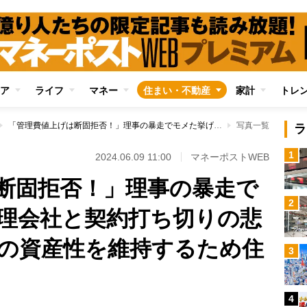
ア
ライフ
マネー
住まい・不動産
家計
トレ
「管理費値上げは断固拒否！」理事の暴走でモメた挙げ句に管理会社と契約打ち切りの悲劇も マンションの資産性を維持するため住民に何ができるか
写真一覧
ラ
1
2024.06.09 11:00
マネーポストWEB
断固拒否！」理事の暴走で
2
理会社と契約打ち切りの悲
の資産性を維持するため住
3
4