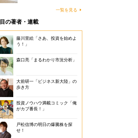
に…
一覧を見る
目の著者・連載
藤川里絵「さあ、投資を始めよ
う！」
森口亮「まるわかり市況分析」
大前研一「ビジネス新大陸」の
歩き方
投資ノウハウ満載コミック「俺
がカブ番長！」
戸松信博の明日の爆騰株を探
せ！