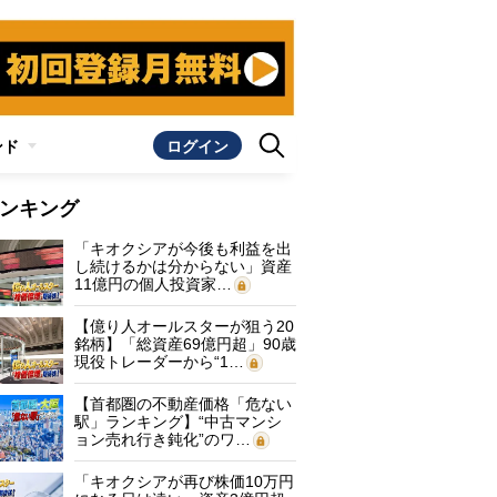
ンド
ログイン
ンキング
「キオクシアが今後も利益を出
し続けるかは分からない」資産
11億円の個人投資家…
【億り人オールスターが狙う20
銘柄】「総資産69億円超」90歳
現役トレーダーから“1…
【首都圏の不動産価格「危ない
駅」ランキング】“中古マンシ
ョン売れ行き鈍化”のワ…
「キオクシアが再び株価10万円