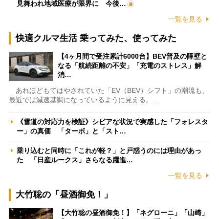
見舞われ地域医療が限界に 今後…
一覧を見る
快適クルマ生活 乗ってみた、使ってみた
【4ヶ月間で受注累計6000台】BEV普及の障壁と
なる「航続距離の不安」「充電のストレス」解
消…
あれほどもてはやされていた「EV（BEV）シフト」の潮流も、
最近では減速基調になっているように見える。…
《雪道の対応力を検証》シビアな状況で実感した「フォレスタ
ー」の真価 「ターボ」と「スト…
乗り込むと同時に「これが軽？」と戸惑うのには理由があっ
た 「日産ルークス」さらなる躍進…
一覧を見る
大竹聡の「昼酒御免！」
【大竹聡の昼酒御免！】「ネグローニ」「山崎」