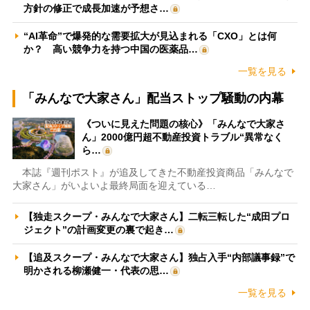
方針の修正で成長加速が予想さ…
“AI革命”で爆発的な需要拡大が見込まれる「CXO」とは何
か？ 高い競争力を持つ中国の医薬品…
一覧を見る
「みんなで大家さん」配当ストップ騒動の内幕
《ついに見えた問題の核心》「みんなで大家さ
ん」2000億円超不動産投資トラブル“異常なく
ら…
本誌『週刊ポスト』が追及してきた不動産投資商品「みんなで
大家さん」がいよいよ最終局面を迎えている…
【独走スクープ・みんなで大家さん】二転三転した“成田プロ
ジェクト”の計画変更の裏で起き…
【追及スクープ・みんなで大家さん】独占入手“内部議事録”で
明かされる柳瀬健一・代表の思…
一覧を見る