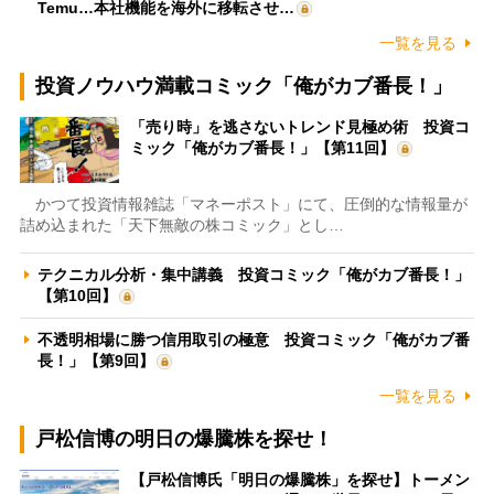
Temu…本社機能を海外に移転させ…
一覧を見る
投資ノウハウ満載コミック「俺がカブ番長！」
「売り時」を逃さないトレンド見極め術 投資コ
ミック「俺がカブ番長！」【第11回】
かつて投資情報雑誌「マネーポスト」にて、圧倒的な情報量が
詰め込まれた「天下無敵の株コミック」とし…
テクニカル分析・集中講義 投資コミック「俺がカブ番長！」
【第10回】
不透明相場に勝つ信用取引の極意 投資コミック「俺がカブ番
長！」【第9回】
一覧を見る
戸松信博の明日の爆騰株を探せ！
【戸松信博氏「明日の爆騰株」を探せ】トーメン