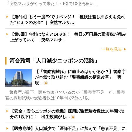
『突然マルサがやって来た！～FXで10億円稼い…
【第9回】もう一度FXでリベンジ！ 種銭は差し押さえを免れ
た”ヒミツのお金” ｜ 突然マルサ…
【第8回】年利はなんと14.6％！ 毎日5万円超の延滞税が積み
上がっていく ｜ 突然マルサ…
一覧を見る
河合雅司「人口減少ニッポンの活路」
【「警察官離れ」に歯止めはかかるか？】警察庁
が本気で取り組む「警察組織の構造改革」 実
現…
警察庁が目下、頭を悩ませているのが「警察官不足」だ。警察
官の採用試験の受験者数は10年間で2分の1以…
【安全・安心ニッポンの危機】採用試験受験者数は10年間で2
分の1以下に！ 出生数減がも…
【医療崩壊】人口減少で「医師不足」に加えて「患者不足」に