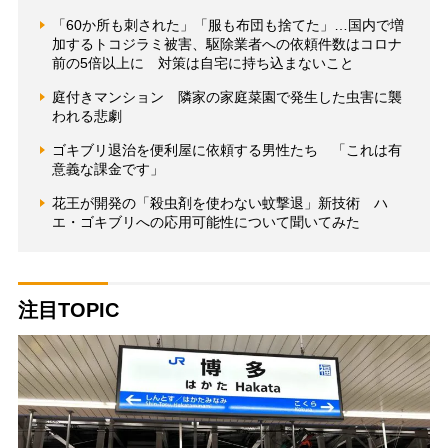
「60か所も刺された」「服も布団も捨てた」…国内で増
加するトコジラミ被害、駆除業者への依頼件数はコロナ
前の5倍以上に 対策は自宅に持ち込まないこと
庭付きマンション 隣家の家庭菜園で発生した虫害に襲
われる悲劇
ゴキブリ退治を便利屋に依頼する男性たち 「これは有
意義な課金です」
花王が開発の「殺虫剤を使わない蚊撃退」新技術 ハ
エ・ゴキブリへの応用可能性について聞いてみた
注目TOPIC