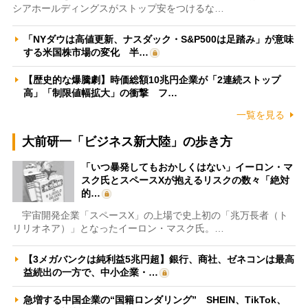
シアホールディングスがストップ安をつけるな…
「NYダウは高値更新、ナスダック・S&P500は足踏み」が意味
する米国株市場の変化 半…
【歴史的な爆騰劇】時価総額10兆円企業が「2連続ストップ
高」「制限値幅拡大」の衝撃 フ…
一覧を見る
大前研一「ビジネス新大陸」の歩き方
「いつ暴発してもおかしくはない」イーロン・マ
スク氏とスペースXが抱えるリスクの数々「絶対
的…
宇宙開発企業「スペースX」の上場で史上初の「兆万長者（ト
リリオネア）」となったイーロン・マスク氏。…
【3メガバンクは純利益5兆円超】銀行、商社、ゼネコンは最高
益続出の一方で、中小企業・…
急増する中国企業の“国籍ロンダリング” SHEIN、TikTok、