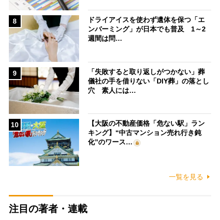
ドライアイスを使わず遺体を保つ「エ
8
ンバーミング」が日本でも普及 1～2
週間は問…
「失敗すると取り返しがつかない」葬
9
儀社の手を借りない「DIY葬」の落とし
穴 素人には…
【大阪の不動産価格「危ない駅」ラン
10
キング】“中古マンション売れ行き鈍
化”のワース…
一覧を見る
注目の著者・連載