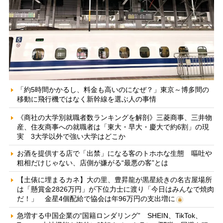
「約5時間かかるし、料金も高いのになぜ？」東京～博多間の
移動に飛行機ではなく新幹線を選ぶ人の事情
《商社の大学別就職者数ランキングを解剖》三菱商事、三井物
産、住友商事への就職者は「東大・早大・慶大で約6割」の現
実 3大学以外で強い大学はどこか
お酒を提供する店で「出禁」になる客のトホホな生態 嘔吐や
粗相だけじゃない、店側が嫌がる“最悪の客”とは
【土俵に埋まるカネ】大の里、豊昇龍が黒星続きの名古屋場所
は「懸賞金2826万円」が下位力士に渡り「今日はみんなで焼肉
だ！」 金星4個配給で協会は年96万円の支出増に
急増する中国企業の“国籍ロンダリング” SHEIN、TikTok、