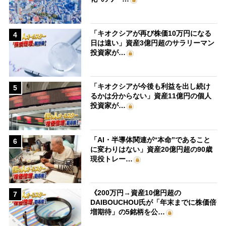
「キオクシアが再び株価10万円になる
4
日は遠い」資産3億円超のサラリーマン
投資家が…
「キオクシアが今後も利益を出し続け
5
るかは分からない」資産11億円の個人
投資家が…
「AI・半導体関連が“本命”であること
6
に変わりはない」資産20億円超の90歳
現役トレー…
《200万円→資産10億円超の
7
DAIBOUCHOU氏が「年末までに株価倍
増期待」の5銘柄を公…