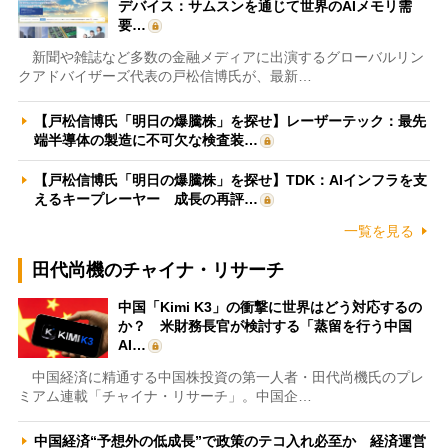
デバイス：サムスンを通じて世界のAIメモリ需
要…
新聞や雑誌など多数の金融メディアに出演するグローバルリン
クアドバイザーズ代表の戸松信博氏が、最新…
【戸松信博氏「明日の爆騰株」を探せ】レーザーテック：最先
端半導体の製造に不可欠な検査装…
【戸松信博氏「明日の爆騰株」を探せ】TDK：AIインフラを支
えるキープレーヤー 成長の再評…
一覧を見る
田代尚機のチャイナ・リサーチ
中国「Kimi K3」の衝撃に世界はどう対応するの
か？ 米財務長官が検討する「蒸留を行う中国
AI…
中国経済に精通する中国株投資の第一人者・田代尚機氏のプレ
ミアム連載「チャイナ・リサーチ」。中国企…
中国経済“予想外の低成長”で政策のテコ入れ必至か 経済運営