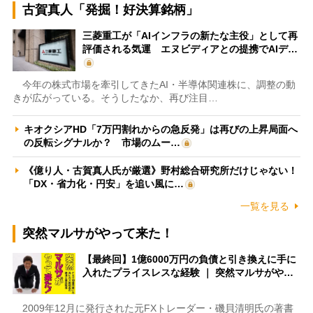
古賀真人「発掘！好決算銘柄」
三菱重工が「AIインフラの新たな主役」として再
評価される気運 エヌビディアとの提携でAIデ…
今年の株式市場を牽引してきたAI・半導体関連株に、調整の動
きが広がっている。そうしたなか、再び注目…
キオクシアHD「7万円割れからの急反発」は再びの上昇局面へ
の反転シグナルか？ 市場のムー…
《億り人・古賀真人氏が厳選》野村総合研究所だけじゃない！
「DX・省力化・円安」を追い風に…
一覧を見る
突然マルサがやって来た！
【最終回】1億6000万円の負債と引き換えに手に
入れたプライスレスな経験 ｜ 突然マルサがや…
2009年12月に発行された元FXトレーダー・磯貝清明氏の著書