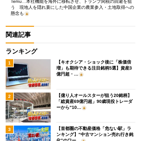
Temu…本社機能を海外に移転させ、トランプ関税の回避を狙
う 現地人を隠れ蓑にした中国企業の農業参入・土地取得への
懸念も
関連記事
ランキング
【キオクシア・ショック後に「株価倍
1
増」も期待できる注目銘柄5選】資産3
億円超・…
【億り人オールスターが狙う20銘柄】
2
「総資産69億円超」90歳現役トレーダ
ーから“10…
【首都圏の不動産価格「危ない駅」ラ
3
ンキング】“中古マンション売れ行き鈍
化”のワー…