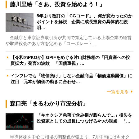
藤川里絵「さあ、投資を始めよう！」
5年ぶり改訂の「CGコード」、何が変わったのか
ポイントを解説 企業に成長投資の具体的な説
明…
金融庁と東京証券取引所が共同で策定している上場企業の経営
や取締役会のあり方を定める「コーポレート…
【令和のPKOか】GPIFをめぐる片山財務相の「円資産への投
資拡大」発言の波紋 「国債重視」…
インフレでも「物価負け」しない金融商品「物価連動国債」に
注目 元本が物価の動きに合わせ…
一覧を見る
森口亮「まるわかり市況分析」
「キオクシア急落で含み損が膨らんで…」損失を
投資家としての成長につなげる4つの視点 「…
半導体株を中心に相場の調整色が強まり、7月中旬にはキオク