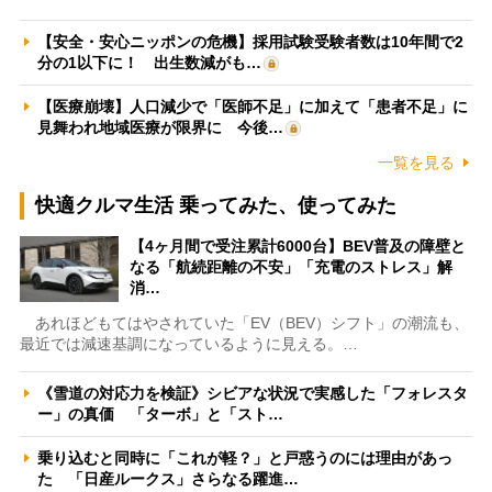
【安全・安心ニッポンの危機】採用試験受験者数は10年間で2
分の1以下に！ 出生数減がも…
【医療崩壊】人口減少で「医師不足」に加えて「患者不足」に
見舞われ地域医療が限界に 今後…
一覧を見る
快適クルマ生活 乗ってみた、使ってみた
【4ヶ月間で受注累計6000台】BEV普及の障壁と
なる「航続距離の不安」「充電のストレス」解
消…
あれほどもてはやされていた「EV（BEV）シフト」の潮流も、
最近では減速基調になっているように見える。…
《雪道の対応力を検証》シビアな状況で実感した「フォレスタ
ー」の真価 「ターボ」と「スト…
乗り込むと同時に「これが軽？」と戸惑うのには理由があっ
た 「日産ルークス」さらなる躍進…