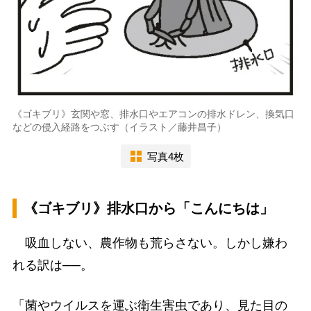
《ゴキブリ》玄関や窓、排水口やエアコンの排水ドレン、換気口
などの侵入経路をつぶす（イラスト／藤井昌子）
写真4枚
《ゴキブリ》排水口から「こんにちは」
吸血しない、農作物も荒らさない。しかし嫌わ
れる訳は──。
「菌やウイルスを運ぶ衛生害虫であり、見た目の