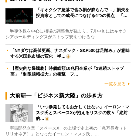
「キオクシア急落で含み損が膨らんで…」損失を
投資家としての成長につなげる4つの視点 「…
半導体株を中心に相場の調整色が強まり、7月中旬にはキオク
シアホールディングスがストップ安をつけるな…
「NYダウは高値更新、ナスダック・S&P500は足踏み」が意味
する米国株市場の変化 半…
【歴史的な爆騰劇】時価総額10兆円企業が「2連続ストップ
高」「制限値幅拡大」の衝撃 フ…
一覧を見る
大前研一「ビジネス新大陸」の歩き方
「いつ暴発してもおかしくはない」イーロン・マ
スク氏とスペースXが抱えるリスクの数々「絶対
的…
宇宙開発企業「スペースX」の上場で史上初の「兆万長者（ト
リリオネア）」となったイーロン・マスク氏。…