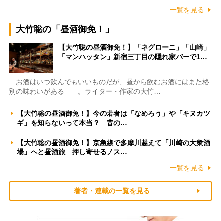
一覧を見る
大竹聡の「昼酒御免！」
【大竹聡の昼酒御免！】「ネグローニ」「山崎」
「マンハッタン」新宿三丁目の隠れ家バーで1…
お酒はいつ飲んでもいいものだが、昼から飲むお酒にはまた格
別の味わいがある――。ライター・作家の大竹…
【大竹聡の昼酒御免！】今の若者は「なめろう」や「キヌカツ
ギ」を知らないって本当？ 昔の…
【大竹聡の昼酒御免！】京急線で多摩川越えて「川崎の大衆酒
場」へと昼酒旅 押し寄せるノス…
一覧を見る
著者・連載の一覧を見る