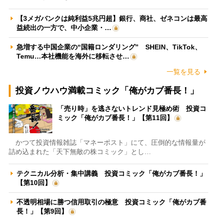
【3メガバンクは純利益5兆円超】銀行、商社、ゼネコンは最高
益続出の一方で、中小企業・…
急増する中国企業の“国籍ロンダリング” SHEIN、TikTok、
Temu…本社機能を海外に移転させ…
一覧を見る
投資ノウハウ満載コミック「俺がカブ番長！」
「売り時」を逃さないトレンド見極め術 投資コ
ミック「俺がカブ番長！」【第11回】
かつて投資情報雑誌「マネーポスト」にて、圧倒的な情報量が
詰め込まれた「天下無敵の株コミック」とし…
テクニカル分析・集中講義 投資コミック「俺がカブ番長！」
【第10回】
不透明相場に勝つ信用取引の極意 投資コミック「俺がカブ番
長！」【第9回】