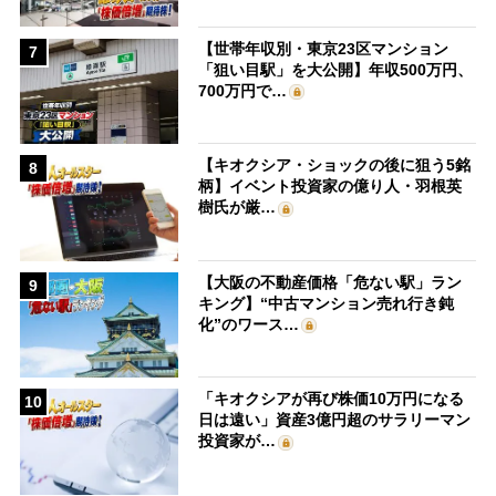
【世帯年収別・東京23区マンション
7
「狙い目駅」を大公開】年収500万円、
700万円で…
【キオクシア・ショックの後に狙う5銘
8
柄】イベント投資家の億り人・羽根英
樹氏が厳…
【大阪の不動産価格「危ない駅」ラン
9
キング】“中古マンション売れ行き鈍
化”のワース…
「キオクシアが再び株価10万円になる
10
日は遠い」資産3億円超のサラリーマン
投資家が…