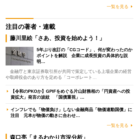
一覧を見る
注目の著者・連載
藤川里絵「さあ、投資を始めよう！」
5年ぶり改訂の「CGコード」、何が変わったのか
ポイントを解説 企業に成長投資の具体的な説
明…
金融庁と東京証券取引所が共同で策定している上場企業の経営
や取締役会のあり方を定める「コーポレート…
【令和のPKOか】GPIFをめぐる片山財務相の「円資産への投
資拡大」発言の波紋 「国債重視」…
インフレでも「物価負け」しない金融商品「物価連動国債」に
注目 元本が物価の動きに合わせ…
一覧を見る
森口亮「まるわかり市況分析」