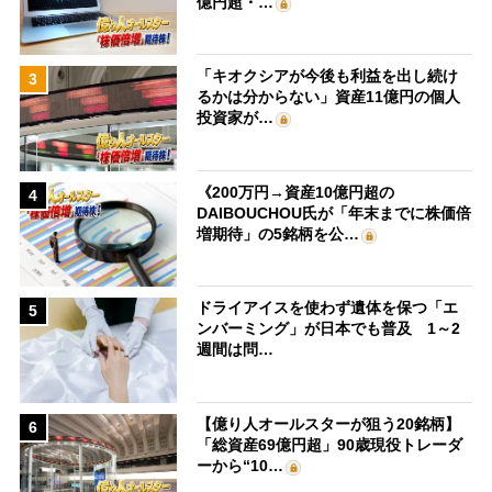
億円超・…
「キオクシアが今後も利益を出し続け
3
るかは分からない」資産11億円の個人
投資家が…
《200万円→資産10億円超の
4
DAIBOUCHOU氏が「年末までに株価倍
増期待」の5銘柄を公…
ドライアイスを使わず遺体を保つ「エ
5
ンバーミング」が日本でも普及 1～2
週間は問…
【億り人オールスターが狙う20銘柄】
6
「総資産69億円超」90歳現役トレーダ
ーから“10…