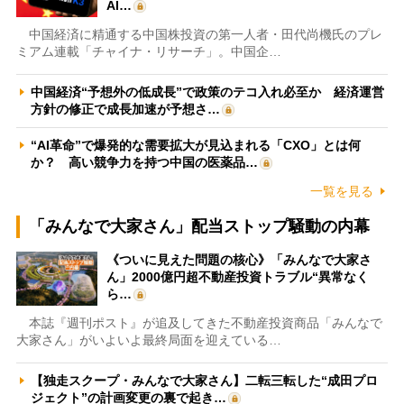
AI…
中国経済に精通する中国株投資の第一人者・田代尚機氏のプレ
ミアム連載「チャイナ・リサーチ」。中国企…
中国経済“予想外の低成長”で政策のテコ入れ必至か 経済運営
方針の修正で成長加速が予想さ…
“AI革命”で爆発的な需要拡大が見込まれる「CXO」とは何
か？ 高い競争力を持つ中国の医薬品…
一覧を見る
「みんなで大家さん」配当ストップ騒動の内幕
《ついに見えた問題の核心》「みんなで大家さ
ん」2000億円超不動産投資トラブル“異常なく
ら…
本誌『週刊ポスト』が追及してきた不動産投資商品「みんなで
大家さん」がいよいよ最終局面を迎えている…
【独走スクープ・みんなで大家さん】二転三転した“成田プロ
ジェクト”の計画変更の裏で起き…