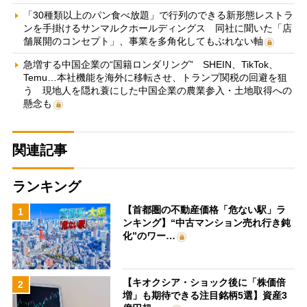
「30種類以上のパン食べ放題」で行列のできる新形態レストラ
ンを手掛けるサンマルクホールディングス 同社に聞いた「店
舗展開のコンセプト」、事業を多角化してもぶれない軸
急増する中国企業の“国籍ロンダリング” SHEIN、TikTok、
Temu…本社機能を海外に移転させ、トランプ関税の回避を狙
う 現地人を隠れ蓑にした中国企業の農業参入・土地取得への
懸念も
関連記事
ランキング
【首都圏の不動産価格「危ない駅」ラ
1
ンキング】“中古マンション売れ行き鈍
化”のワー…
【キオクシア・ショック後に「株価倍
2
増」も期待できる注目銘柄5選】資産3