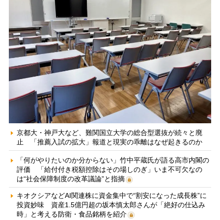
京都大・神戸大など、難関国立大学の総合型選抜が続々と廃
止 「推薦入試の拡大」報道と現実の乖離はなぜ起きるのか
「何がやりたいのか分からない」竹中平蔵氏が語る高市内閣の
評価 「給付付き税額控除はその場しのぎ」いま不可欠なの
は“社会保障制度の改革議論”と指摘
キオクシアなどAI関連株に資金集中で“割安になった成長株”に
投資妙味 資産1.5億円超の坂本慎太郎さんが「絶好の仕込み
時」と考える防衛・食品銘柄を紹介