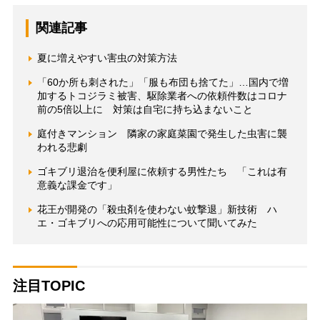
関連記事
夏に増えやすい害虫の対策方法
「60か所も刺された」「服も布団も捨てた」…国内で増
加するトコジラミ被害、駆除業者への依頼件数はコロナ
前の5倍以上に 対策は自宅に持ち込まないこと
庭付きマンション 隣家の家庭菜園で発生した虫害に襲
われる悲劇
ゴキブリ退治を便利屋に依頼する男性たち 「これは有
意義な課金です」
花王が開発の「殺虫剤を使わない蚊撃退」新技術 ハ
エ・ゴキブリへの応用可能性について聞いてみた
注目TOPIC