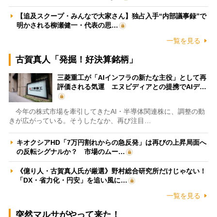
【追及スクープ・みんなで大家さん】独占入手“内部議事録”で
明かされる柳瀬健一・代表の思…
一覧を見る
古賀真人「発掘！好決算銘柄」
三菱重工が「AIインフラの新たな主役」として再
評価される気運 エヌビディアとの提携でAIデ…
今年の株式市場を牽引してきたAI・半導体関連株に、調整の動
きが広がっている。そうしたなか、再び注目…
キオクシアHD「7万円割れからの急反発」は再びの上昇局面へ
の反転シグナルか？ 市場のムー…
《億り人・古賀真人氏が厳選》野村総合研究所だけじゃない！
「DX・省力化・円安」を追い風に…
一覧を見る
突然マルサがやって来た！