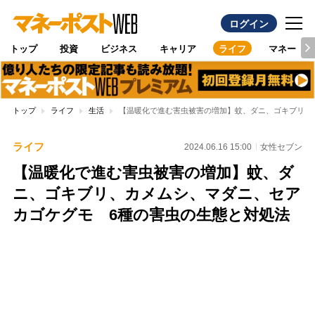
ログイン
トップ
投資
ビジネス
キャリア
ライフ
マネー
トップ
ライフ
生活
【温暖化で進む害虫被害の増加】蚊、ダニ、ゴキブリ、
ライフ
2024.06.16 15:00
女性セブン
【温暖化で進む害虫被害の増加】蚊、ダ
ニ、ゴキブリ、カメムシ、マダニ、セア
カゴケグモ 6種の害虫の生態と対処法
Loaded
:
100.00%
/
Unmute