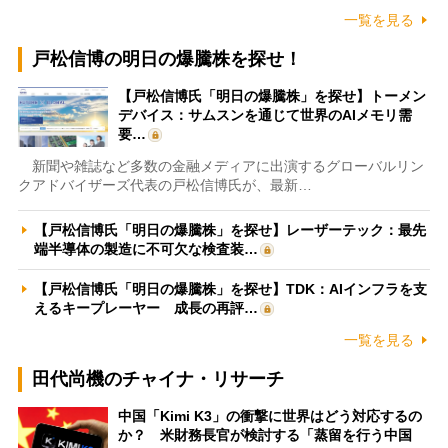
一覧を見る
戸松信博の明日の爆騰株を探せ！
【戸松信博氏「明日の爆騰株」を探せ】トーメン
デバイス：サムスンを通じて世界のAIメモリ需
要…
新聞や雑誌など多数の金融メディアに出演するグローバルリン
クアドバイザーズ代表の戸松信博氏が、最新…
【戸松信博氏「明日の爆騰株」を探せ】レーザーテック：最先
端半導体の製造に不可欠な検査装…
【戸松信博氏「明日の爆騰株」を探せ】TDK：AIインフラを支
えるキープレーヤー 成長の再評…
一覧を見る
田代尚機のチャイナ・リサーチ
中国「Kimi K3」の衝撃に世界はどう対応するの
か？ 米財務長官が検討する「蒸留を行う中国