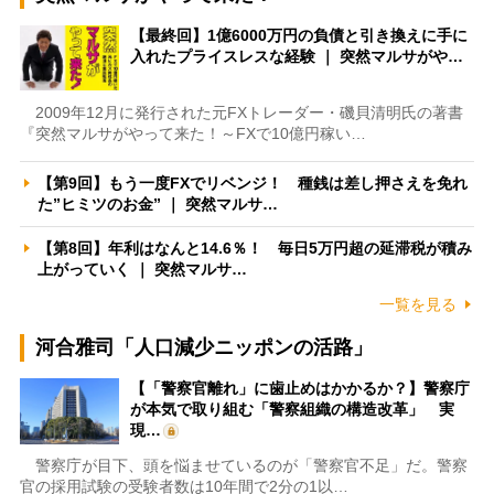
【最終回】1億6000万円の負債と引き換えに手に
入れたプライスレスな経験 ｜ 突然マルサがや…
2009年12月に発行された元FXトレーダー・磯貝清明氏の著書
『突然マルサがやって来た！～FXで10億円稼い…
【第9回】もう一度FXでリベンジ！ 種銭は差し押さえを免れ
た”ヒミツのお金” ｜ 突然マルサ…
【第8回】年利はなんと14.6％！ 毎日5万円超の延滞税が積み
上がっていく ｜ 突然マルサ…
一覧を見る
河合雅司「人口減少ニッポンの活路」
【「警察官離れ」に歯止めはかかるか？】警察庁
が本気で取り組む「警察組織の構造改革」 実
現…
警察庁が目下、頭を悩ませているのが「警察官不足」だ。警察
官の採用試験の受験者数は10年間で2分の1以…