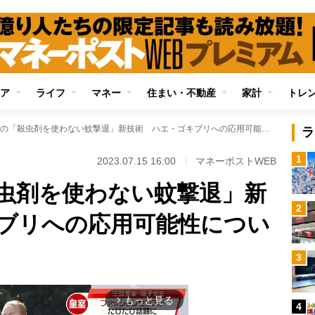
ア
ライフ
マネー
住まい・不動産
家計
トレ
花王が開発の「殺虫剤を使わない蚊撃退」新技術 ハエ・ゴキブリへの応用可能性について聞いてみた
ラ
1
2023.07.15 16:00
マネーポストWEB
虫剤を使わない蚊撃退」新
2
ブリへの応用可能性につい
3
もっと見る
arrow_forward_ios
4