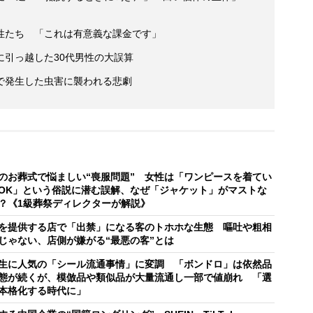
性たち 「これは有意義な課金です」
に引っ越した30代男性の大誤算
で発生した虫害に襲われる悲劇
のお葬式で悩ましい“喪服問題” 女性は「ワンピースを着てい
OK」という俗説に潜む誤解、なぜ「ジャケット」がマストな
？《1級葬祭ディレクターが解説》
を提供する店で「出禁」になる客のトホホな生態 嘔吐や粗相
じゃない、店側が嫌がる“最悪の客”とは
生に人気の「シール流通事情」に変調 「ボンドロ」は依然品
態が続くが、模倣品や類似品が大量流通し一部で値崩れ 「選
本格化する時代に」