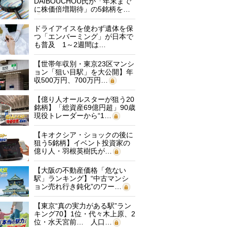
DAIBOUCHOU氏が「年末まで
に株価倍増期待」の5銘柄を…
ドライアイスを使わず遺体を保
つ「エンバーミング」が日本で
も普及 1～2週間は…
【世帯年収別・東京23区マンシ
ョン「狙い目駅」を大公開】年
収500万円、700万円…
【億り人オールスターが狙う20
銘柄】「総資産69億円超」90歳
現役トレーダーから“1…
【キオクシア・ショックの後に
狙う5銘柄】イベント投資家の
億り人・羽根英樹氏が…
【大阪の不動産価格「危ない
駅」ランキング】“中古マンシ
ョン売れ行き鈍化”のワー…
【東京“真の実力がある駅”ラン
キング70】1位・代々木上原、2
位・水天宮前… 人口…