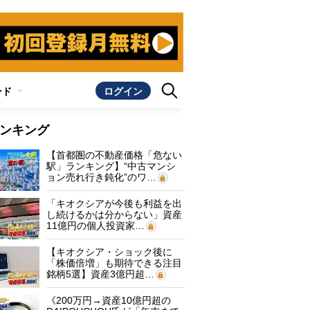
ンド
ログイン
ンキング
【首都圏の不動産価格「危ない
駅」ランキング】“中古マンシ
ョン売れ行き鈍化”のワ…
「キオクシアが今後も利益を出
し続けるかは分からない」資産
11億円の個人投資家…
【キオクシア・ショック後に
「株価倍増」も期待できる注目
銘柄5選】資産3億円超…
《200万円→資産10億円超の