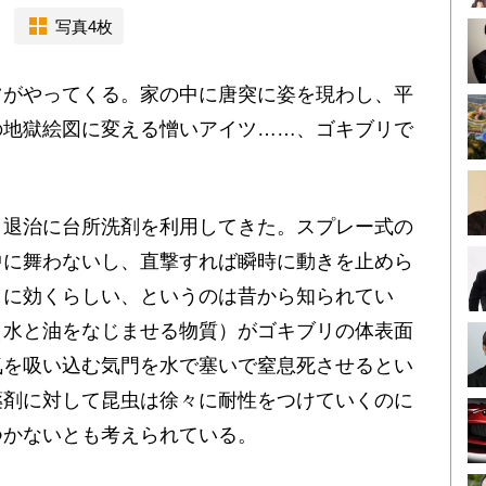
写真4枚
がやってくる。家の中に唐突に姿を現わし、平
の地獄絵図に変える憎いアイツ……、ゴキブリで
退治に台所洗剤を利用してきた。スプレー式の
中に舞わないし、直撃すれば瞬時に動きを止めら
リに効くらしい、というのは昔から知られてい
（水と油をなじませる物質）がゴキブリの体表面
気を吸い込む気門を水で塞いで窒息死させるとい
薬剤に対して昆虫は徐々に耐性をつけていくのに
つかないとも考えられている。