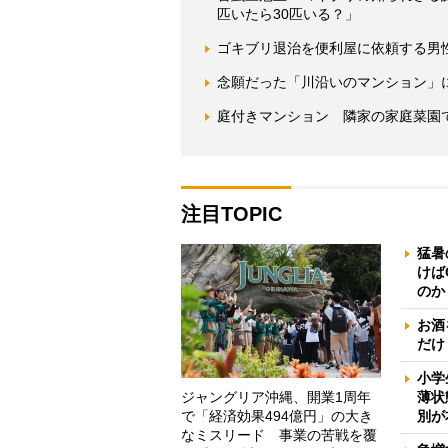
匹いたら30匹いる？」
ゴキブリ退治を便利屋に依頼する男
念願だった「川沿いのマンション」
庭付きマンション 隣家の家庭菜園
注目TOPIC
猛暑
けば
のか
お酒
だけ
小学
ジャングリア沖縄、開業1周年
薄状
で「経済効果494億円」の大き
別が
なミスリード 事業の苦戦を覆