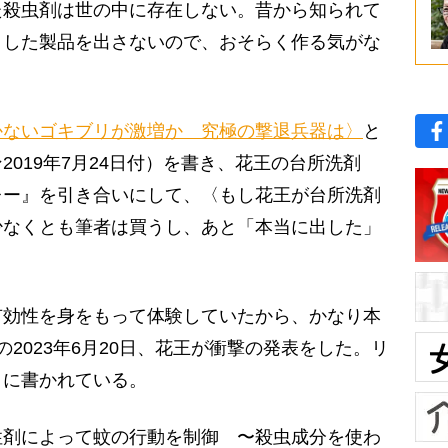
殺虫剤は世の中に存在しない。昔から知られて
うした製品を出さないので、おそらく作る気がな
かないゴキブリが激増か 究極の撃退兵器は〉
と
2019年7月24日付）を書き、花王の台所洗剤
レー』を引き合いにして、〈もし花王が台所洗剤
少なくとも筆者は買うし、あと「本当に出した」
。
効性を身をもって体験していたから、かなり本
2023年6月20日、花王が衝撃の発表をした。リ
うに書かれている。
性剤によって蚊の行動を制御 〜殺虫成分を使わ