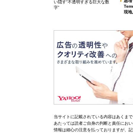
急増
い隠す“不透明すぎる巨大な数
Te
字”
現地
当サイトに記載されている内容はあくまで
あたっては読者ご自身の判断と責任におい
情報は細心の注意を払っておりますが、記