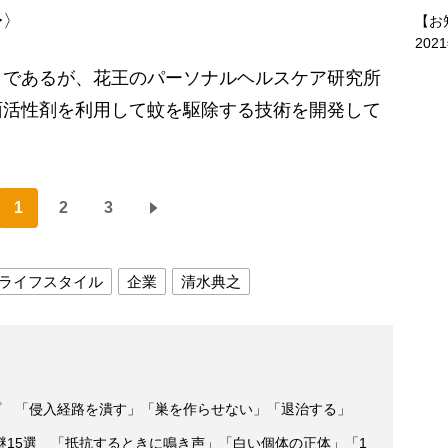
〜〉
【お
202
であるが、花王のパーソナルヘルスケア研究所
面活性剤を利用して蚊を駆除する技術を開発して
1
2
3
ライフスタイル
企業
清水典之
プ 「侵入経路を潰す」「巣を作らせない」「退治する」
謎15選 「抵抗するときに鳴き声」「白い個体の正体」「1