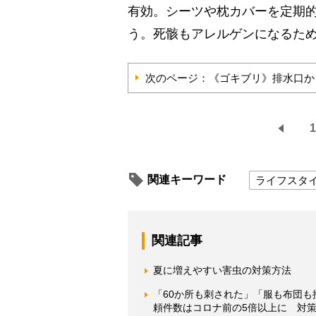
有効。シーツや枕カバーを定期
う。死骸もアレルゲンになるた
次のページ：《ゴキブリ》排水口か
1
関連キーワード
ライフスタ
関連記事
夏に増えやすい害虫の対策方法
「60か所も刺された」「服も布団
頼件数はコロナ前の5倍以上に 対