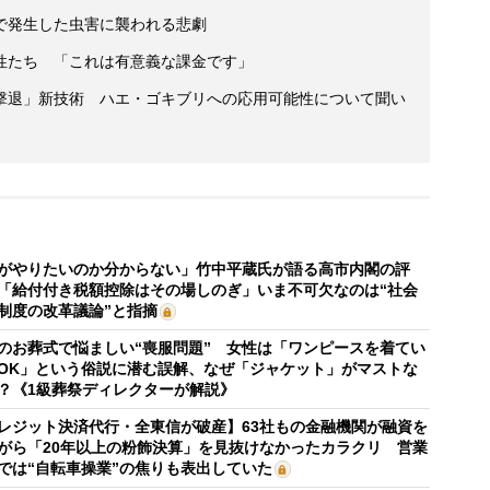
で発生した虫害に襲われる悲劇
性たち 「これは有意義な課金です」
撃退」新技術 ハエ・ゴキブリへの応用可能性について聞い
がやりたいのか分からない」竹中平蔵氏が語る高市内閣の評
「給付付き税額控除はその場しのぎ」いま不可欠なのは“社会
制度の改革議論”と指摘
のお葬式で悩ましい“喪服問題” 女性は「ワンピースを着てい
OK」という俗説に潜む誤解、なぜ「ジャケット」がマストな
？《1級葬祭ディレクターが解説》
レジット決済代行・全東信が破産】63社もの金融機関が融資を
がら「20年以上の粉飾決算」を見抜けなかったカラクリ 営業
では“自転車操業”の焦りも表出していた