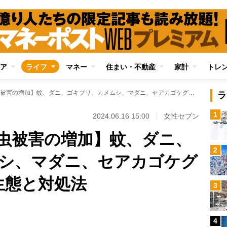
ア
ライフ
マネー
住まい・不動産
家計
トレ
【温暖化で進む害虫被害の増加】蚊、ダニ、ゴキブリ、カメムシ、マダニ、セアカゴケグモ 6種の害虫の生態と対処法
ラ
1
2024.06.16 15:00
女性セブン
虫被害の増加】蚊、ダニ、
2
シ、マダニ、セアカゴケグ
生態と対処法
3
4