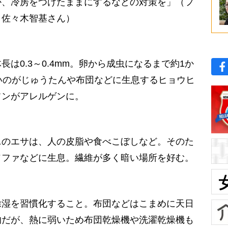
か、冷房をつけたままにするなどの対策を」（フ
・佐々木智基さん）
0.3～0.4mm。卵から成虫になるまで約1か
いのがじゅうたんや布団などに生息するヒョウヒ
フンがアレルゲンに。
のエサは、人の皮脂や食べこぼしなど。そのた
ソファなどに生息。繊維が多く暗い場所を好む。
湿を習慣化すること。布団などはこまめに天日
的だが、熱に弱いため布団乾燥機や洗濯乾燥機も