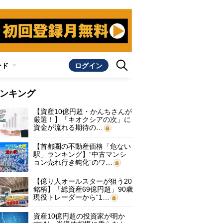
ンド
ログイン
ンキング
【資産10億円超・かんちさんが
厳選！】「キオクシアの次」に
資金が流れる期待の…
【首都圏の不動産価格「危ない
駅」ランキング】“中古マンシ
ョン売れ行き鈍化”のワ…
【億り人オールスターが狙う20
銘柄】「総資産69億円超」90歳
現役トレーダーから“1…
資産10億円超の投資家が明か