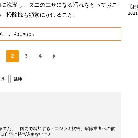
的に洗濯し、ダニのエサになる汚れをとっておこ
【お
202
め、掃除機も頻繁にかけること。
ら「こんにちは」
2
3
4
イル
健康
も捨てた」…国内で増加するトコジラミ被害、駆除業者への依
策は自宅に持ち込まないこと