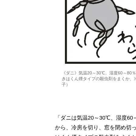
《ダニ》気温20～30℃、湿度60～
きはくん煙タイプの殺虫剤をまくか、
子）
「ダニは気温20～30℃、湿度6
から、冷房を切り、窓を閉め切