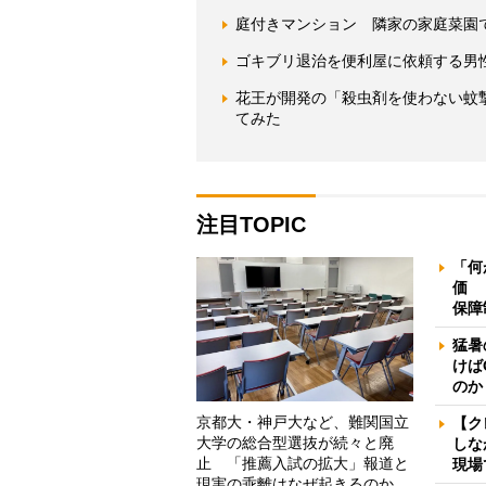
庭付きマンション 隣家の家庭菜園
ゴキブリ退治を便利屋に依頼する男
花王が開発の「殺虫剤を使わない蚊
てみた
注目TOPIC
「何
価 
保障
猛暑
けば
のか
京都大・神戸大など、難関国立
【ク
大学の総合型選抜が続々と廃
しな
止 「推薦入試の拡大」報道と
現場
現実の乖離はなぜ起きるのか