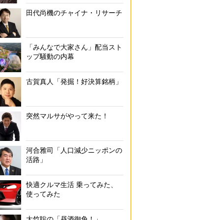
田代尚機のチャイナ・リサーチ
「みんなで大家さん」配当スト
ップ騒動の内幕
古賀真人「発掘！好決算銘柄」
突然マルサがやって来た！
河合雅司「人口減少ニッポンの
活路」
快適クルマ生活 乗ってみた、
使ってみた
大竹聡の「昼酒御免！」