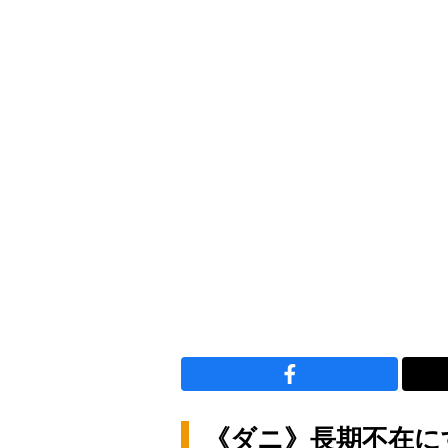
《ダニ》長期不在に