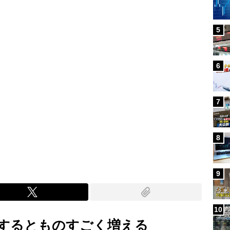
5
6
7
8
9
10
するとものすごく増える