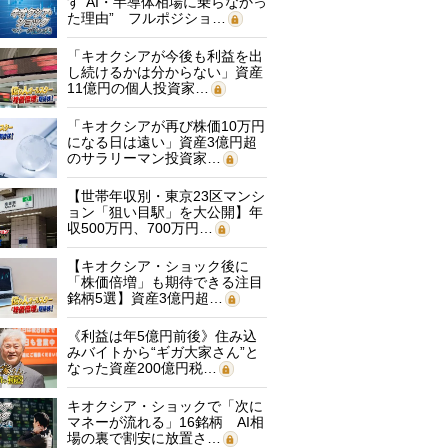
す“AI・半導体相場に乗らなかっ
た理由” フルポジショ…
「キオクシアが今後も利益を出
し続けるかは分からない」資産
11億円の個人投資家…
「キオクシアが再び株価10万円
になる日は遠い」資産3億円超
のサラリーマン投資家…
【世帯年収別・東京23区マンシ
ョン「狙い目駅」を大公開】年
収500万円、700万円…
【キオクシア・ショック後に
「株価倍増」も期待できる注目
銘柄5選】資産3億円超…
《利益は年5億円前後》住み込
みバイトから“ギガ大家さん”と
なった資産200億円税…
キオクシア・ショックで「次に
マネーが流れる」16銘柄 AI相
場の裏で割安に放置さ…