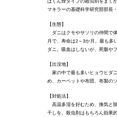
はくん煙タイプの殺虫剤をまく
マキラーの基礎科学研究部部長
【生態】
ダニはクモやサソリの仲間で体長は
月で、寿命は2～3か月。最も多
ダニ。吸血はしないが、死骸や
【出没地】
家の中で最も多いヒョウヒダニ
め、カーペットや布団、布製の
【対処法】
高温多湿を好むため、換気と除
干しを。殺虫剤はもちろん効果