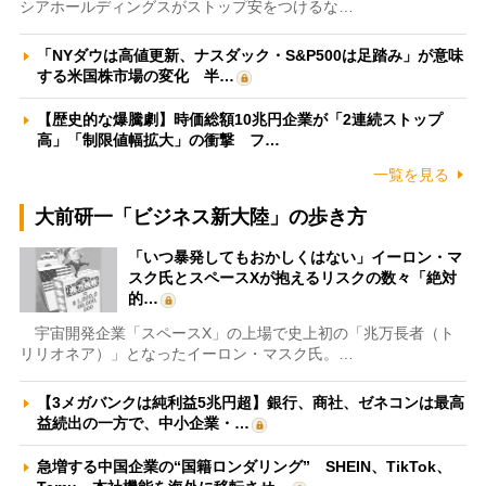
シアホールディングスがストップ安をつけるな…
「NYダウは高値更新、ナスダック・S&P500は足踏み」が意味
する米国株市場の変化 半…
【歴史的な爆騰劇】時価総額10兆円企業が「2連続ストップ
高」「制限値幅拡大」の衝撃 フ…
一覧を見る
大前研一「ビジネス新大陸」の歩き方
「いつ暴発してもおかしくはない」イーロン・マ
スク氏とスペースXが抱えるリスクの数々「絶対
的…
宇宙開発企業「スペースX」の上場で史上初の「兆万長者（ト
リリオネア）」となったイーロン・マスク氏。…
【3メガバンクは純利益5兆円超】銀行、商社、ゼネコンは最高
益続出の一方で、中小企業・…
急増する中国企業の“国籍ロンダリング” SHEIN、TikTok、