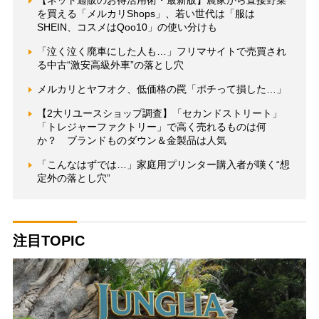
【ネット通販のお得活用術・最新版】農家から直接野菜
を買える「メルカリShops」、若い世代は「服は
SHEIN、コスメはQoo10」の使い分けも
「泣く泣く廃車にした人も…」フリマサイトで売買され
る中古“激安高級外車”の落とし穴
メルカリとヤフオク、低価格の罠「ポチって損した…」
【2大リユースショップ調査】「セカンドストリート」
「トレジャーファクトリー」で高く売れるものは何
か？ ブランドものダウン＆金製品は人気
「こんなはずでは…」家庭用プリンター購入者が嘆く“想
定外の落とし穴”
注目TOPIC