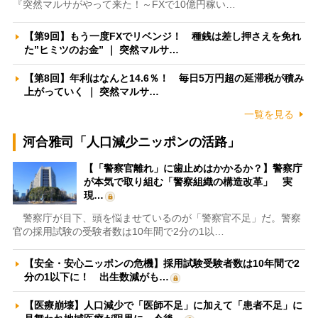
『突然マルサがやって来た！～FXで10億円稼い…
【第9回】もう一度FXでリベンジ！ 種銭は差し押さえを免れ
た”ヒミツのお金” ｜ 突然マルサ…
【第8回】年利はなんと14.6％！ 毎日5万円超の延滞税が積み
上がっていく ｜ 突然マルサ…
一覧を見る
河合雅司「人口減少ニッポンの活路」
【「警察官離れ」に歯止めはかかるか？】警察庁
が本気で取り組む「警察組織の構造改革」 実
現…
警察庁が目下、頭を悩ませているのが「警察官不足」だ。警察
官の採用試験の受験者数は10年間で2分の1以…
【安全・安心ニッポンの危機】採用試験受験者数は10年間で2
分の1以下に！ 出生数減がも…
【医療崩壊】人口減少で「医師不足」に加えて「患者不足」に