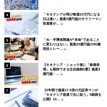
「キオクシアが再び株価10万円になる
4
日は遠い」資産3億円超のサラリーマン
投資家が…
「AI・半導体関連が“本命”であること
5
に変わりはない」資産20億円超の90歳
現役トレー…
【キオクシア・ショック後に「株価倍
6
増」も期待できる注目銘柄5選】資産3
億円超・…
《2年弱で資産17.5倍の元証券マンが
7
「キオクシア急落で次に狙う」5銘柄を
公開》10…