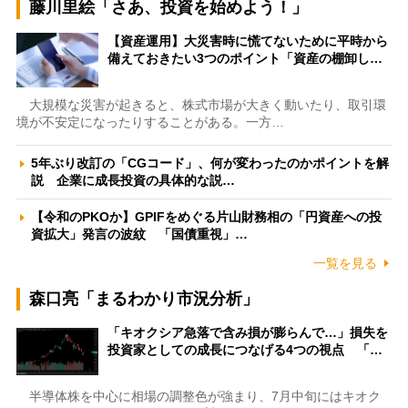
藤川里絵「さあ、投資を始めよう！」
【資産運用】大災害時に慌てないために平時から
備えておきたい3つのポイント「資産の棚卸し…
大規模な災害が起きると、株式市場が大きく動いたり、取引環
境が不安定になったりすることがある。一方…
5年ぶり改訂の「CGコード」、何が変わったのかポイントを解
説 企業に成長投資の具体的な説…
【令和のPKOか】GPIFをめぐる片山財務相の「円資産への投
資拡大」発言の波紋 「国債重視」…
一覧を見る
森口亮「まるわかり市況分析」
「キオクシア急落で含み損が膨らんで…」損失を
投資家としての成長につなげる4つの視点 「…
半導体株を中心に相場の調整色が強まり、7月中旬にはキオク