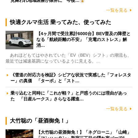
見舞われ地域医療が限界に 今後…
一覧を見る
快適クルマ生活 乗ってみた、使ってみた
【4ヶ月間で受注累計6000台】BEV普及の障壁と
なる「航続距離の不安」「充電のストレス」解
消…
あれほどもてはやされていた「EV（BEV）シフト」の潮流も、
最近では減速基調になっているように見える。…
《雪道の対応力を検証》シビアな状況で実感した「フォレスタ
ー」の真価 「ターボ」と「スト…
乗り込むと同時に「これが軽？」と戸惑うのには理由があっ
た 「日産ルークス」さらなる躍進…
一覧を見る
大竹聡の「昼酒御免！」
【大竹聡の昼酒御免！】「ネグローニ」「山崎」