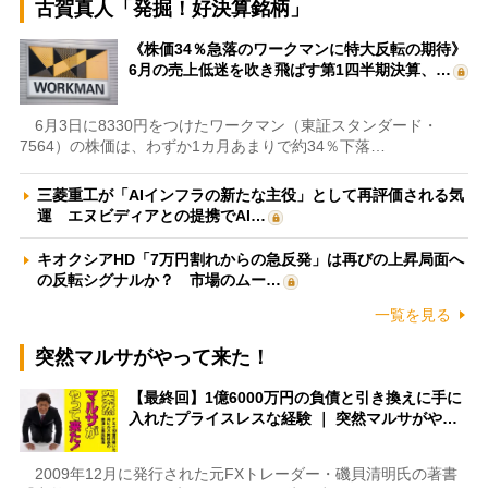
古賀真人「発掘！好決算銘柄」
《株価34％急落のワークマンに特大反転の期待》
6月の売上低迷を吹き飛ばす第1四半期決算、…
6月3日に8330円をつけたワークマン（東証スタンダード・
7564）の株価は、わずか1カ月あまりで約34％下落…
三菱重工が「AIインフラの新たな主役」として再評価される気
運 エヌビディアとの提携でAI…
キオクシアHD「7万円割れからの急反発」は再びの上昇局面へ
の反転シグナルか？ 市場のムー…
一覧を見る
突然マルサがやって来た！
【最終回】1億6000万円の負債と引き換えに手に
入れたプライスレスな経験 ｜ 突然マルサがや…
2009年12月に発行された元FXトレーダー・磯貝清明氏の著書