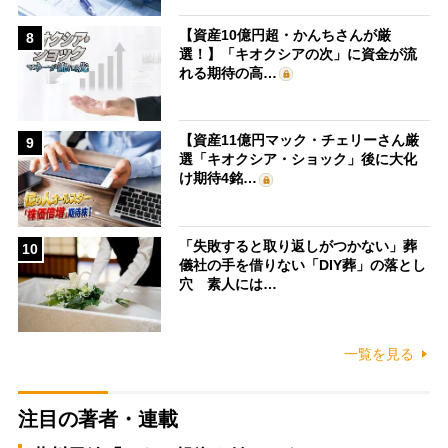
【資産10億円超・かんちさんが厳
8
選！】「キオクシアの次」に資金が流
れる期待の高…
【資産11億円マック・チェリーさん厳
9
選「キオクシア・ショック」後に大化
け期待4銘…
「失敗すると取り返しがつかない」葬
10
儀社の手を借りない「DIY葬」の落とし
穴 素人には…
一覧を見る
注目の著者・連載