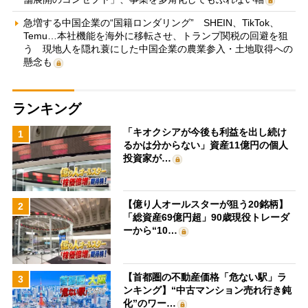
急増する中国企業の“国籍ロンダリング” SHEIN、TikTok、
Temu…本社機能を海外に移転させ、トランプ関税の回避を狙
う 現地人を隠れ蓑にした中国企業の農業参入・土地取得への
懸念も
ランキング
「キオクシアが今後も利益を出し続け
1
るかは分からない」資産11億円の個人
投資家が…
【億り人オールスターが狙う20銘柄】
2
「総資産69億円超」90歳現役トレーダ
ーから“10…
【首都圏の不動産価格「危ない駅」ラ
3
ンキング】“中古マンション売れ行き鈍
化”のワー…