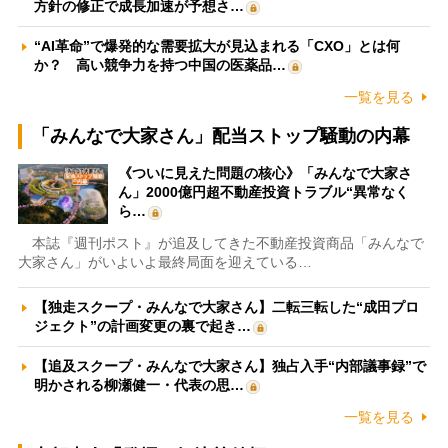
方針の修正で成長加速が予想さ…
“AI革命”で爆発的な需要拡大が見込まれる「CXO」とは何
か？ 高い競争力を持つ中国の医薬品…
一覧を見る
「みんなで大家さん」配当ストップ騒動の内幕
《ついに見えた問題の核心》「みんなで大家さ
ん」2000億円超不動産投資トラブル“異常なく
ら…
本誌『週刊ポスト』が追及してきた不動産投資商品「みんなで
大家さん」がいよいよ最終局面を迎えている…
【独走スクープ・みんなで大家さん】二転三転した“成田プロ
ジェクト”の計画変更の裏で起き…
【追及スクープ・みんなで大家さん】独占入手“内部議事録”で
明かされる柳瀬健一・代表の思…
一覧を見る