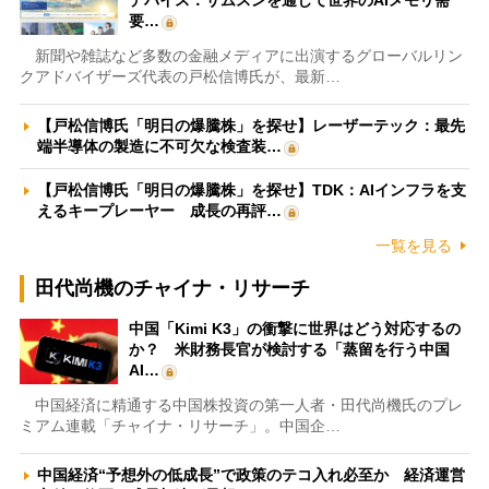
デバイス：サムスンを通じて世界のAIメモリ需
要…
新聞や雑誌など多数の金融メディアに出演するグローバルリン
クアドバイザーズ代表の戸松信博氏が、最新…
【戸松信博氏「明日の爆騰株」を探せ】レーザーテック：最先
端半導体の製造に不可欠な検査装…
【戸松信博氏「明日の爆騰株」を探せ】TDK：AIインフラを支
えるキープレーヤー 成長の再評…
一覧を見る
田代尚機のチャイナ・リサーチ
中国「Kimi K3」の衝撃に世界はどう対応するの
か？ 米財務長官が検討する「蒸留を行う中国
AI…
中国経済に精通する中国株投資の第一人者・田代尚機氏のプレ
ミアム連載「チャイナ・リサーチ」。中国企…
中国経済“予想外の低成長”で政策のテコ入れ必至か 経済運営