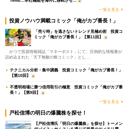
Temu…本社機能を海外に移転させ…
一覧を見る
投資ノウハウ満載コミック「俺がカブ番長！」
「売り時」を逃さないトレンド見極め術 投資コ
ミック「俺がカブ番長！」【第11回】
かつて投資情報雑誌「マネーポスト」にて、圧倒的な情報量が
詰め込まれた「天下無敵の株コミック」とし…
テクニカル分析・集中講義 投資コミック「俺がカブ番長！」
【第10回】
不透明相場に勝つ信用取引の極意 投資コミック「俺がカブ番
長！」【第9回】
一覧を見る
戸松信博の明日の爆騰株を探せ！
【戸松信博氏「明日の爆騰株」を探せ】トーメン