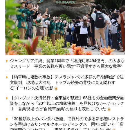
ジャングリア沖縄、開業1周年で「経済効果494億円」の大きな
ミスリード 事業の苦戦を覆い隠す“不透明すぎる巨大な数字”
【納車時に複数の事故】テスラジャパン“多額のEV補助金”で注
文殺到、現場は大混乱 トラブル続発の背後に見え隠れす
る“イーロンの右腕”の影
【クレジット決済代行・全東信が破産】63社もの金融機関が融
資をしながら「20年以上の粉飾決算」を見抜けなかったカラク
リ 営業現場では“自転車操業”の焦りも表出していた
「30種類以上のパン食べ放題」で行列のできる新形態レストラ
ンを手掛けるサンマルクホールディングス 同社に聞いた「店
舗展開のコンセプト」、事業を多角化してもぶれない軸