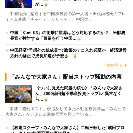
が…
中国経済に精通する中国株投資の第一人者・田代尚機氏のプレ
ミアム連載「チャイナ・リサーチ」。中国の…
中国「Kimi K3」の衝撃に世界はどう対応するのか？ 米財務
長官が検討する「蒸留を行う中国…
中国経済“予想外の低成長”で政策のテコ入れ必至か 経済運営
方針の修正で成長加速が予想さ…
一覧を見る
「みんなで大家さん」配当ストップ騒動の内幕
《ついに見えた問題の核心》「みんなで大家さ
ん」2000億円超不動産投資トラブル“異常なく
ら…
本誌『週刊ポスト』が追及してきた不動産投資商品「みんなで
大家さん」がいよいよ最終局面を迎えている…
【独走スクープ・みんなで大家さん】二転三転した“成田プロ