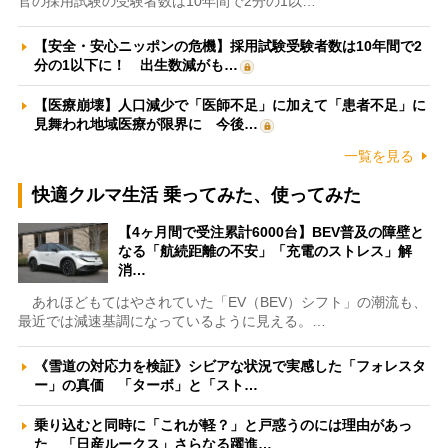
官の採用試験の受験者数は10年間で2分の1以…
【安全・安心ニッポンの危機】採用試験受験者数は10年間で2
分の1以下に！ 出生数減がも…
【医療崩壊】人口減少で「医師不足」に加えて「患者不足」に
見舞われ地域医療が限界に 今後…
一覧を見る
快適クルマ生活 乗ってみた、使ってみた
【4ヶ月間で受注累計6000台】BEV普及の障壁と
なる「航続距離の不安」「充電のストレス」解
消…
あれほどもてはやされていた「EV（BEV）シフト」の潮流も、
最近では減速基調になっているように見える。…
《雪道の対応力を検証》シビアな状況で実感した「フォレスタ
ー」の真価 「ターボ」と「スト…
乗り込むと同時に「これが軽？」と戸惑うのには理由があっ
た 「日産ルークス」さらなる躍進…