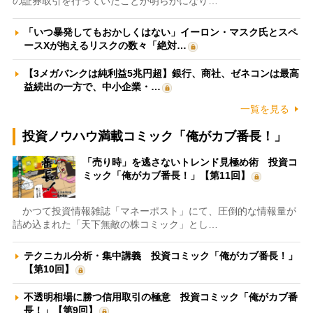
の証券取引を行っていたことが明らかになり…
「いつ暴発してもおかしくはない」イーロン・マスク氏とスペ
ースXが抱えるリスクの数々「絶対…
【3メガバンクは純利益5兆円超】銀行、商社、ゼネコンは最高
益続出の一方で、中小企業・…
一覧を見る
投資ノウハウ満載コミック「俺がカブ番長！」
「売り時」を逃さないトレンド見極め術 投資コ
ミック「俺がカブ番長！」【第11回】
かつて投資情報雑誌「マネーポスト」にて、圧倒的な情報量が
詰め込まれた「天下無敵の株コミック」とし…
テクニカル分析・集中講義 投資コミック「俺がカブ番長！」
【第10回】
不透明相場に勝つ信用取引の極意 投資コミック「俺がカブ番
長！」【第9回】