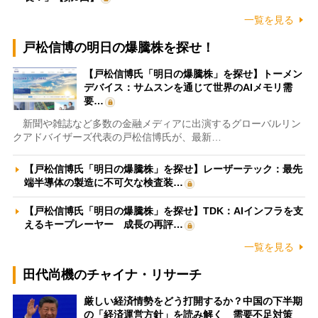
一覧を見る
戸松信博の明日の爆騰株を探せ！
【戸松信博氏「明日の爆騰株」を探せ】トーメン
デバイス：サムスンを通じて世界のAIメモリ需
要…
新聞や雑誌など多数の金融メディアに出演するグローバルリン
クアドバイザーズ代表の戸松信博氏が、最新…
【戸松信博氏「明日の爆騰株」を探せ】レーザーテック：最先
端半導体の製造に不可欠な検査装…
【戸松信博氏「明日の爆騰株」を探せ】TDK：AIインフラを支
えるキープレーヤー 成長の再評…
一覧を見る
田代尚機のチャイナ・リサーチ
厳しい経済情勢をどう打開するか？中国の下半期
の「経済運営方針」を読み解く 需要不足対策