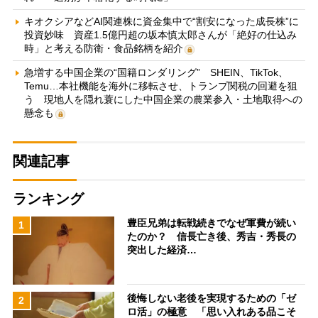
キオクシアなどAI関連株に資金集中で“割安になった成長株”に
投資妙味 資産1.5億円超の坂本慎太郎さんが「絶好の仕込み
時」と考える防衛・食品銘柄を紹介
急増する中国企業の“国籍ロンダリング” SHEIN、TikTok、
Temu…本社機能を海外に移転させ、トランプ関税の回避を狙
う 現地人を隠れ蓑にした中国企業の農業参入・土地取得への
懸念も
関連記事
ランキング
豊臣兄弟は転戦続きでなぜ軍費が続い
1
たのか？ 信長亡き後、秀吉・秀長の
突出した経済…
後悔しない老後を実現するための「ゼ
2
ロ活」の極意 「思い入れある品こそ