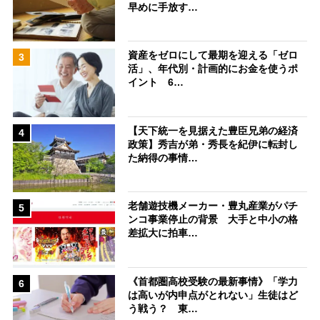
早めに手放す…
資産をゼロにして最期を迎える「ゼロ
3
活」、年代別・計画的にお金を使うポ
イント 6…
【天下統一を見据えた豊臣兄弟の経済
4
政策】秀吉が弟・秀長を紀伊に転封し
た納得の事情…
老舗遊技機メーカー・豊丸産業がパチ
5
ンコ事業停止の背景 大手と中小の格
差拡大に拍車…
《首都圏高校受験の最新事情》「学力
6
は高いが内申点がとれない」生徒はど
う戦う？ 東…