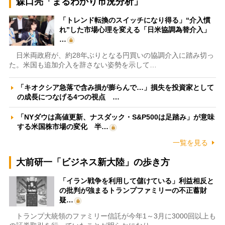
森口亮「まるわかり市況分析」
「トレンド転換のスイッチになり得る」“介入慣
れ”した市場心理を変える「日米協調為替介入」
…
日米両政府が、約28年ぶりとなる円買いの協調介入に踏み切っ
た。米国も追加介入を辞さない姿勢を示して…
「キオクシア急落で含み損が膨らんで…」損失を投資家として
の成長につなげる4つの視点 …
「NYダウは高値更新、ナスダック・S&P500は足踏み」が意味
する米国株市場の変化 半…
一覧を見る
大前研一「ビジネス新大陸」の歩き方
「イラン戦争を利用して儲けている」利益相反と
の批判が強まるトランプファミリーの不正蓄財
疑…
トランプ大統領のファミリー信託が今年1～3月に3000回以上も