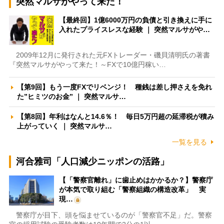
突然マルサがやって来た！
【最終回】1億6000万円の負債と引き換えに手に
入れたプライスレスな経験 ｜ 突然マルサがや…
2009年12月に発行された元FXトレーダー・磯貝清明氏の著書
『突然マルサがやって来た！～FXで10億円稼い…
【第9回】もう一度FXでリベンジ！ 種銭は差し押さえを免れ
た”ヒミツのお金” ｜ 突然マルサ…
【第8回】年利はなんと14.6％！ 毎日5万円超の延滞税が積み
上がっていく ｜ 突然マルサ…
一覧を見る
河合雅司「人口減少ニッポンの活路」
【「警察官離れ」に歯止めはかかるか？】警察庁
が本気で取り組む「警察組織の構造改革」 実
現…
警察庁が目下、頭を悩ませているのが「警察官不足」だ。警察