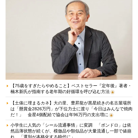
【75歳をすぎたらやめること】ベストセラー『定年後』著者・
楠木新氏が指南する老年期の好循環を呼び込む方法
【土俵に埋まるカネ】大の里、豊昇龍が黒星続きの名古屋場所
は「懸賞金2826万円」が下位力士に渡り「今日はみんなで焼肉
だ！」 金星4個配給で協会は年96万円の支出増に
小学生に人気の「シール流通事情」に変調 「ボンドロ」は依
然品薄状態が続くが、模倣品や類似品が大量流通し一部で値崩
れ 「選別が本格化する時代に」