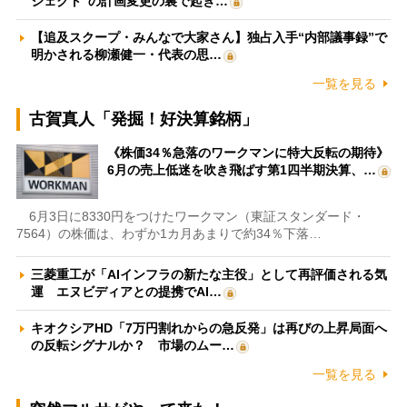
ジェクト”の計画変更の裏で起き…
【追及スクープ・みんなで大家さん】独占入手“内部議事録”で
明かされる柳瀬健一・代表の思…
一覧を見る
古賀真人「発掘！好決算銘柄」
《株価34％急落のワークマンに特大反転の期待》
6月の売上低迷を吹き飛ばす第1四半期決算、…
6月3日に8330円をつけたワークマン（東証スタンダード・
7564）の株価は、わずか1カ月あまりで約34％下落…
三菱重工が「AIインフラの新たな主役」として再評価される気
運 エヌビディアとの提携でAI…
キオクシアHD「7万円割れからの急反発」は再びの上昇局面へ
の反転シグナルか？ 市場のムー…
一覧を見る