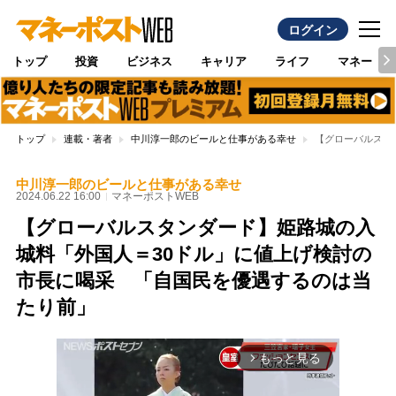
ログイン
トップ
投資
ビジネス
キャリア
ライフ
マネー
トップ
連載・著者
中川淳一郎のビールと仕事がある幸せ
【グローバルスタ
中川淳一郎のビールと仕事がある幸せ
2024.06.22 16:00
マネーポストWEB
【グローバルスタンダード】姫路城の入
城料「外国人＝30ドル」に値上げ検討の
市長に喝采 「自国民を優遇するのは当
たり前」
もっと見る
arrow_forward_ios