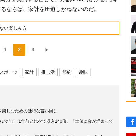
するならば、家計を圧迫しかねないのだ。
ない楽しみ方
1
2
3
スポーツ
家計
推し活
節約
趣味
を楽しむための独特な言い回し
円稼いだ！ 1年前と比べて収入140倍、「土俵に金が埋まって