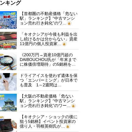
ンキング
【首都圏の不動産価格「危ない
駅」ランキング】“中古マンシ
ョン売れ行き鈍化”のワ…
「キオクシアが今後も利益を出
し続けるかは分からない」資産
11億円の個人投資家…
《200万円→資産10億円超の
DAIBOUCHOU氏が「年末まで
に株価倍増期待」の5銘柄を…
ドライアイスを使わず遺体を保
つ「エンバーミング」が日本で
も普及 1～2週間は…
【大阪の不動産価格「危ない
駅」ランキング】“中古マンシ
ョン売れ行き鈍化”のワー…
【キオクシア・ショックの後に
狙う5銘柄】イベント投資家の
億り人・羽根英樹氏が…