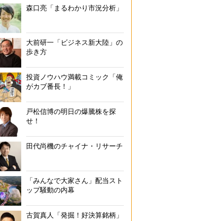
森口亮「まるわかり市況分析」
大前研一「ビジネス新大陸」の
歩き方
投資ノウハウ満載コミック「俺
がカブ番長！」
戸松信博の明日の爆騰株を探
せ！
田代尚機のチャイナ・リサーチ
「みんなで大家さん」配当スト
ップ騒動の内幕
古賀真人「発掘！好決算銘柄」