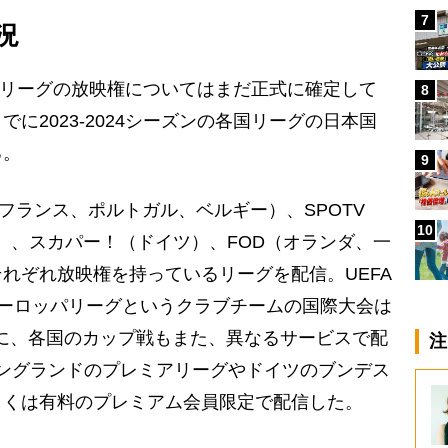
7
況
主要リーグの放映権についてはまだ正式に確定して
8
に2023-2024シーズンの各国リーグの日本国
る。
9
フランス、ポルトガル、ベルギー）、SPOTV
10
）、スカパー！（ドイツ）、FOD（オランダ、一
れぞれ放映権を持っているリーグを配信。UEFA
ヨーロッパリーグというクラブチームの国際大会は
に、各国のカップ戦もまた、異なるサービスで配
注
イングランドのプレミアリーグやドイツのブンデス
しくは有料のプレミアム会員限定で配信した。