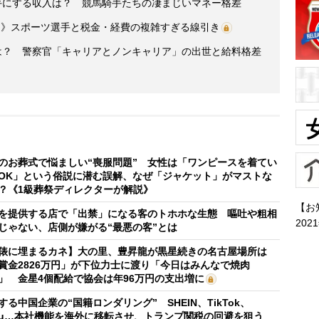
手にする収入は？ 競馬騎手たちの凄まじいマネー格差
」》スポーツ選手と税金・経費の複雑すぎる線引き
収は？ 警察官「キャリアとノンキャリア」の出世と給料格差
のお葬式で悩ましい“喪服問題” 女性は「ワンピースを着てい
OK」という俗説に潜む誤解、なぜ「ジャケット」がマストな
？《1級葬祭ディレクターが解説》
【お
を提供する店で「出禁」になる客のトホホな生態 嘔吐や粗相
202
じゃない、店側が嫌がる“最悪の客”とは
俵に埋まるカネ】大の里、豊昇龍が黒星続きの名古屋場所は
賞金2826万円」が下位力士に渡り「今日はみんなで焼肉
」 金星4個配給で協会は年96万円の支出増に
する中国企業の“国籍ロンダリング” SHEIN、TikTok、
mu…本社機能を海外に移転させ、トランプ関税の回避を狙う