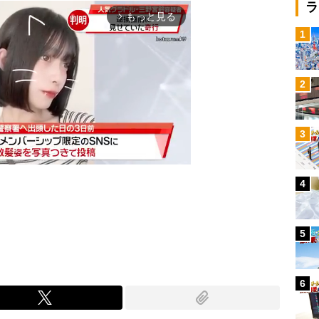
ラ
もっと見る
arrow_forward_ios
1
2
3
4
Mute
5
6