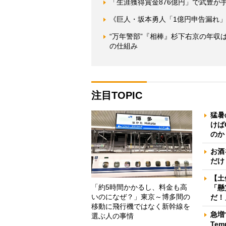
「生涯獲得賞金876億円」で武豊が
《巨人・坂本勇人「1億円申告漏れ
“万年警部”『相棒』杉下右京の年
の仕組み
注目TOPIC
猛暑
けば
のか
お酒
だけ
【土
「約5時間かかるし、料金も高
「懸
いのになぜ？」東京～博多間の
だ！
移動に飛行機ではなく新幹線を
急増
選ぶ人の事情
Te