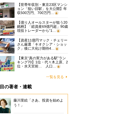
【世帯年収別・東京23区マンシ
ョン「狙い目駅」を大公開】年
収500万円、700万円…
【億り人オールスターが狙う20
銘柄】「総資産69億円超」90歳
現役トレーダーから“1…
【資産11億円マック・チェリー
さん厳選「キオクシア・ショッ
ク」後に大化け期待4…
【東京“真の実力がある駅”ラン
キング70】1位・代々木上原、2
位・水天宮前… 人口…
一覧を見る
目の著者・連載
藤川里絵「さあ、投資を始めよ
う！」