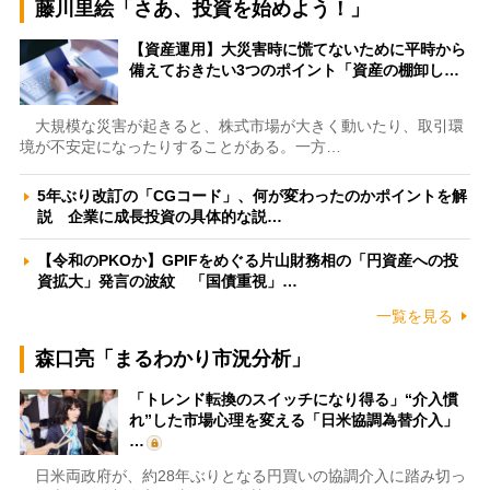
藤川里絵「さあ、投資を始めよう！」
【資産運用】大災害時に慌てないために平時から
備えておきたい3つのポイント「資産の棚卸し…
大規模な災害が起きると、株式市場が大きく動いたり、取引環
境が不安定になったりすることがある。一方…
5年ぶり改訂の「CGコード」、何が変わったのかポイントを解
説 企業に成長投資の具体的な説…
【令和のPKOか】GPIFをめぐる片山財務相の「円資産への投
資拡大」発言の波紋 「国債重視」…
一覧を見る
森口亮「まるわかり市況分析」
「トレンド転換のスイッチになり得る」“介入慣
れ”した市場心理を変える「日米協調為替介入」
…
日米両政府が、約28年ぶりとなる円買いの協調介入に踏み切っ