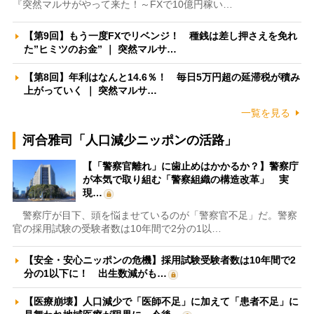
『突然マルサがやって来た！～FXで10億円稼い…
【第9回】もう一度FXでリベンジ！ 種銭は差し押さえを免れ
た”ヒミツのお金” ｜ 突然マルサ…
【第8回】年利はなんと14.6％！ 毎日5万円超の延滞税が積み
上がっていく ｜ 突然マルサ…
一覧を見る
河合雅司「人口減少ニッポンの活路」
【「警察官離れ」に歯止めはかかるか？】警察庁
が本気で取り組む「警察組織の構造改革」 実
現…
警察庁が目下、頭を悩ませているのが「警察官不足」だ。警察
官の採用試験の受験者数は10年間で2分の1以…
【安全・安心ニッポンの危機】採用試験受験者数は10年間で2
分の1以下に！ 出生数減がも…
【医療崩壊】人口減少で「医師不足」に加えて「患者不足」に