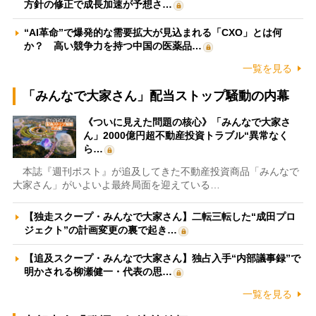
方針の修正で成長加速が予想さ…
“AI革命”で爆発的な需要拡大が見込まれる「CXO」とは何
か？ 高い競争力を持つ中国の医薬品…
一覧を見る
「みんなで大家さん」配当ストップ騒動の内幕
《ついに見えた問題の核心》「みんなで大家さ
ん」2000億円超不動産投資トラブル“異常なく
ら…
本誌『週刊ポスト』が追及してきた不動産投資商品「みんなで
大家さん」がいよいよ最終局面を迎えている…
【独走スクープ・みんなで大家さん】二転三転した“成田プロ
ジェクト”の計画変更の裏で起き…
【追及スクープ・みんなで大家さん】独占入手“内部議事録”で
明かされる柳瀬健一・代表の思…
一覧を見る