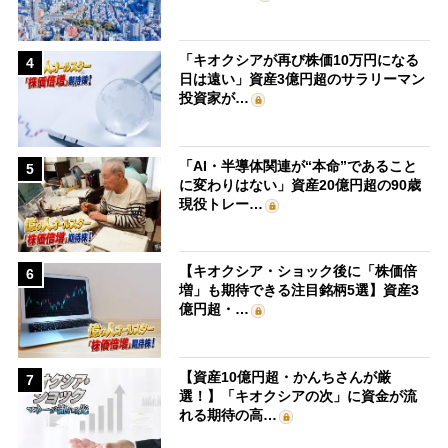
「キオクシアが再び株価10万円になる
4
日は遠い」資産3億円超のサラリーマン
投資家が…
「AI・半導体関連が“本命”であること
5
に変わりはない」資産20億円超の90歳
現役トレー…
【キオクシア・ショック後に「株価倍
6
増」も期待できる注目銘柄5選】資産3
億円超・…
【資産10億円超・かんちさんが厳
7
選！】「キオクシアの次」に資金が流
れる期待の高…