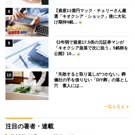
【資産11億円マック・チェリーさん厳
8
選「キオクシア・ショック」後に大化
け期待4銘…
《2年弱で資産17.5倍の元証券マンが
9
「キオクシア急落で次に狙う」5銘柄を
公開》10…
「失敗すると取り返しがつかない」葬
10
儀社の手を借りない「DIY葬」の落とし
穴 素人には…
一覧を見る
注目の著者・連載