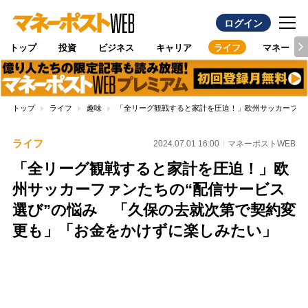
ログイン
トップ
投資
ビジネス
キャリア
ライフ
マネー
トップ
ライフ
趣味
「全リーグ観戦すると家計を圧迫！」欧州サッカーファ
ライフ
2024.07.01 16:00
マネーポストWEB
「全リーグ観戦すると家計を圧迫！」欧
州サッカーファンたちの“配信サービス
選び”の悩み 「久保の去就次第で契約変
更も」「お金をかけずに楽しみたい」
Loaded
:
100.00%
/
Unmute