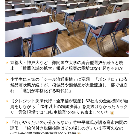
京都大・神戸大など、難関国立大学の総合型選抜が続々と廃
止 「推薦入試の拡大」報道と現実の乖離はなぜ起きるのか
小学生に人気の「シール流通事情」に変調 「ボンドロ」は依
然品薄状態が続くが、模倣品や類似品が大量流通し一部で値崩
れ 「選別が本格化する時代に」
【クレジット決済代行・全東信が破産】63社もの金融機関が融
資をしながら「20年以上の粉飾決算」を見抜けなかったカラク
リ 営業現場では“自転車操業”の焦りも表出していた
「何がやりたいのか分からない」竹中平蔵氏が語る高市内閣の
評価 「給付付き税額控除はその場しのぎ」いま不可欠なの
は“社会保障制度の改革議論”と指摘