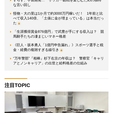
すらす、宇宙開発… サッカー観戦を楽しむための独特
な言い回し
怪物・大の里は1か月で約3000万円稼いだ！ 1年前と比
べて収入140倍、「土俵に金が埋まっている」は本当だっ
た
「生涯獲得賞金876億円」で武豊が手にする収入は？ 競
馬騎手たちの凄まじいマネー格差
《巨人・坂本勇人「1億円申告漏れ」》スポーツ選手と税
金・経費の複雑すぎる線引き
“万年警部”『相棒』杉下右京の年収は？ 警察官「キャリ
アとノンキャリア」の出世と給料格差の仕組み
注目TOPIC