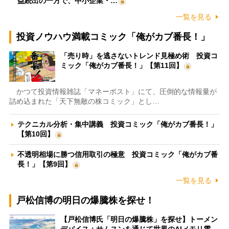
益続出の一方で、中小企業・…
一覧を見る
投資ノウハウ満載コミック「俺がカブ番長！」
「売り時」を逃さないトレンド見極め術 投資コ
ミック「俺がカブ番長！」【第11回】
かつて投資情報雑誌「マネーポスト」にて、圧倒的な情報量が
詰め込まれた「天下無敵の株コミック」とし…
テクニカル分析・集中講義 投資コミック「俺がカブ番長！」
【第10回】
不透明相場に勝つ信用取引の極意 投資コミック「俺がカブ番
長！」【第9回】
一覧を見る
戸松信博の明日の爆騰株を探せ！
【戸松信博氏「明日の爆騰株」を探せ】トーメン