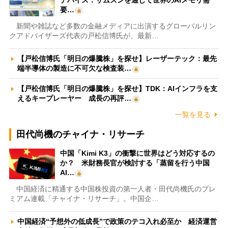
デバイス：サムスンを通じて世界のAIメモリ需
要…
新聞や雑誌など多数の金融メディアに出演するグローバルリン
クアドバイザーズ代表の戸松信博氏が、最新…
【戸松信博氏「明日の爆騰株」を探せ】レーザーテック：最先
端半導体の製造に不可欠な検査装…
【戸松信博氏「明日の爆騰株」を探せ】TDK：AIインフラを支
えるキープレーヤー 成長の再評…
一覧を見る
田代尚機のチャイナ・リサーチ
中国「Kimi K3」の衝撃に世界はどう対応するの
か？ 米財務長官が検討する「蒸留を行う中国
AI…
中国経済に精通する中国株投資の第一人者・田代尚機氏のプレ
ミアム連載「チャイナ・リサーチ」。中国企…
中国経済“予想外の低成長”で政策のテコ入れ必至か 経済運営