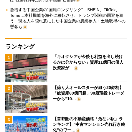
急増する中国企業の“国籍ロンダリング” SHEIN、TikTok、
Temu…本社機能を海外に移転させ、トランプ関税の回避を狙
う 現地人を隠れ蓑にした中国企業の農業参入・土地取得への
懸念も
ランキング
「キオクシアが今後も利益を出し続け
1
るかは分からない」資産11億円の個人
投資家が…
【億り人オールスターが狙う20銘柄】
2
「総資産69億円超」90歳現役トレーダ
ーから“10…
【首都圏の不動産価格「危ない駅」ラ
3
ンキング】“中古マンション売れ行き鈍
化”のワー…