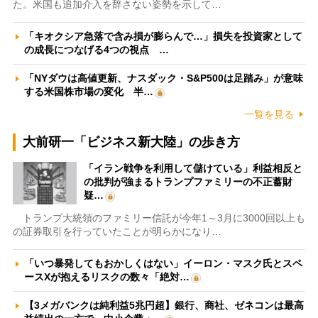
た。米国も追加介入を辞さない姿勢を示して…
「キオクシア急落で含み損が膨らんで…」損失を投資家として
の成長につなげる4つの視点 …
「NYダウは高値更新、ナスダック・S&P500は足踏み」が意味
する米国株市場の変化 半…
一覧を見る
大前研一「ビジネス新大陸」の歩き方
「イラン戦争を利用して儲けている」利益相反と
の批判が強まるトランプファミリーの不正蓄財
疑…
トランプ大統領のファミリー信託が今年1～3月に3000回以上も
の証券取引を行っていたことが明らかになり…
「いつ暴発してもおかしくはない」イーロン・マスク氏とスペ
ースXが抱えるリスクの数々「絶対…
【3メガバンクは純利益5兆円超】銀行、商社、ゼネコンは最高