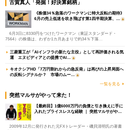
古賀真人「発掘！好決算銘柄」
《株価34％急落のワークマンに特大反転の期待》
6月の売上低迷を吹き飛ばす第1四半期決算、…
6月3日に8330円をつけたワークマン（東証スタンダード・
7564）の株価は、わずか1カ月あまりで約34％下落…
三菱重工が「AIインフラの新たな主役」として再評価される気
運 エヌビディアとの提携でAI…
キオクシアHD「7万円割れからの急反発」は再びの上昇局面へ
の反転シグナルか？ 市場のムー…
一覧を見る
突然マルサがやって来た！
【最終回】1億6000万円の負債と引き換えに手に
入れたプライスレスな経験 ｜ 突然マルサがや…
2009年12月に発行された元FXトレーダー・磯貝清明氏の著書