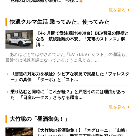
見舞われ地域医療が限界に 今後…
一覧を見る
快適クルマ生活 乗ってみた、使ってみた
【4ヶ月間で受注累計6000台】BEV普及の障壁と
なる「航続距離の不安」「充電のストレス」解
消…
あれほどもてはやされていた「EV（BEV）シフト」の潮流も、
最近では減速基調になっているように見える。…
《雪道の対応力を検証》シビアな状況で実感した「フォレスタ
ー」の真価 「ターボ」と「スト…
乗り込むと同時に「これが軽？」と戸惑うのには理由があっ
た 「日産ルークス」さらなる躍進…
一覧を見る
大竹聡の「昼酒御免！」
【大竹聡の昼酒御免！】「ネグローニ」「山崎」