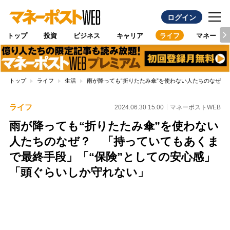
ログイン
トップ
投資
ビジネス
キャリア
ライフ
マネー
トップ
ライフ
生活
雨が降っても“折りたたみ傘”を使わない人たちのなぜ？
ライフ
2024.06.30 15:00
マネーポストWEB
雨が降っても“折りたたみ傘”を使わない
人たちのなぜ？ 「持っていてもあくま
で最終手段」「“保険”としての安心感」
「頭ぐらいしか守れない」
Loaded
:
100.00%
/
Unmute