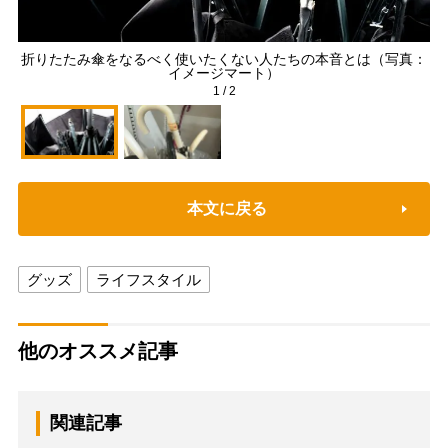
折りたたみ傘をなるべく使いたくない人たちの本音とは（写真：
ビ
イメージマート）
1
/
2
本文に戻る
グッズ
ライフスタイル
他のオススメ記事
関連記事