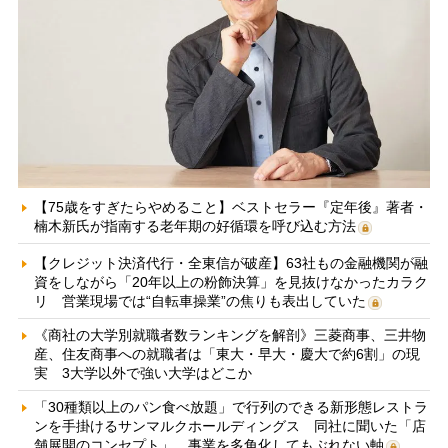
【75歳をすぎたらやめること】ベストセラー『定年後』著者・
楠木新氏が指南する老年期の好循環を呼び込む方法
【クレジット決済代行・全東信が破産】63社もの金融機関が融
資をしながら「20年以上の粉飾決算」を見抜けなかったカラク
リ 営業現場では“自転車操業”の焦りも表出していた
《商社の大学別就職者数ランキングを解剖》三菱商事、三井物
産、住友商事への就職者は「東大・早大・慶大で約6割」の現
実 3大学以外で強い大学はどこか
「30種類以上のパン食べ放題」で行列のできる新形態レストラ
ンを手掛けるサンマルクホールディングス 同社に聞いた「店
舗展開のコンセプト」、事業を多角化してもぶれない軸