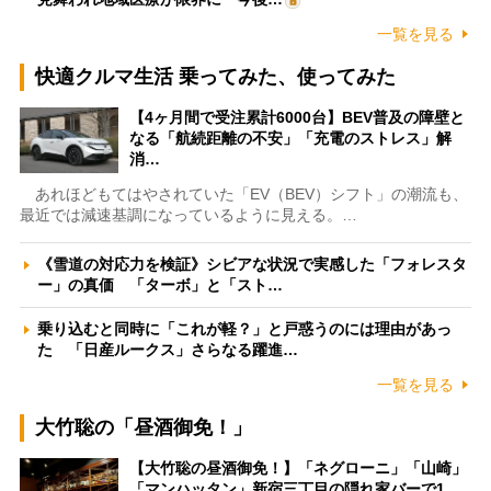
一覧を見る
快適クルマ生活 乗ってみた、使ってみた
【4ヶ月間で受注累計6000台】BEV普及の障壁と
なる「航続距離の不安」「充電のストレス」解
消…
あれほどもてはやされていた「EV（BEV）シフト」の潮流も、
最近では減速基調になっているように見える。…
《雪道の対応力を検証》シビアな状況で実感した「フォレスタ
ー」の真価 「ターボ」と「スト…
乗り込むと同時に「これが軽？」と戸惑うのには理由があっ
た 「日産ルークス」さらなる躍進…
一覧を見る
大竹聡の「昼酒御免！」
【大竹聡の昼酒御免！】「ネグローニ」「山崎」
「マンハッタン」新宿三丁目の隠れ家バーで1…