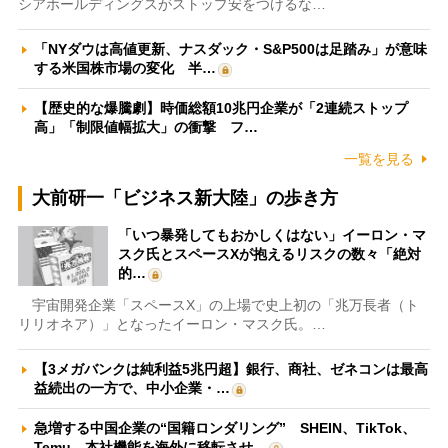
シアホールディングスがストップ安をつけるな…
「NYダウは高値更新、ナスダック・S&P500は足踏み」が意味
する米国株市場の変化 半…
【歴史的な爆騰劇】時価総額10兆円企業が「2連続ストップ
高」「制限値幅拡大」の衝撃 フ…
一覧を見る
大前研一「ビジネス新大陸」の歩き方
「いつ暴発してもおかしくはない」イーロン・マ
スク氏とスペースXが抱えるリスクの数々「絶対
的…
宇宙開発企業「スペースX」の上場で史上初の「兆万長者（ト
リリオネア）」となったイーロン・マスク氏。…
【3メガバンクは純利益5兆円超】銀行、商社、ゼネコンは最高
益続出の一方で、中小企業・…
急増する中国企業の“国籍ロンダリング” SHEIN、TikTok、
Temu…本社機能を海外に移転させ…