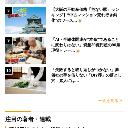
【大阪の不動産価格「危ない駅」ラン
8
キング】“中古マンション売れ行き鈍
化”のワース…
「AI・半導体関連が“本命”であること
9
に変わりはない」資産20億円超の90歳
現役トレー…
「失敗すると取り返しがつかない」葬
10
儀社の手を借りない「DIY葬」の落とし
穴 素人には…
一覧を見る
注目の著者・連載