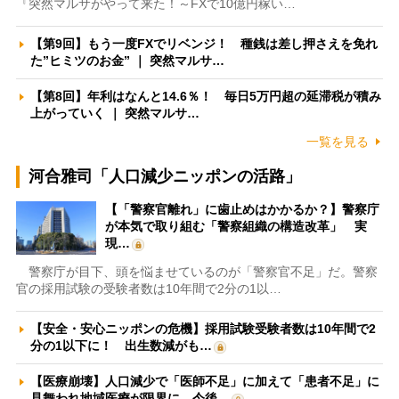
『突然マルサがやって来た！～FXで10億円稼い…
【第9回】もう一度FXでリベンジ！ 種銭は差し押さえを免れ
た”ヒミツのお金” ｜ 突然マルサ…
【第8回】年利はなんと14.6％！ 毎日5万円超の延滞税が積み
上がっていく ｜ 突然マルサ…
一覧を見る
河合雅司「人口減少ニッポンの活路」
【「警察官離れ」に歯止めはかかるか？】警察庁
が本気で取り組む「警察組織の構造改革」 実
現…
警察庁が目下、頭を悩ませているのが「警察官不足」だ。警察
官の採用試験の受験者数は10年間で2分の1以…
【安全・安心ニッポンの危機】採用試験受験者数は10年間で2
分の1以下に！ 出生数減がも…
【医療崩壊】人口減少で「医師不足」に加えて「患者不足」に
見舞われ地域医療が限界に 今後…