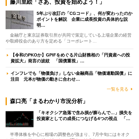
藤川里絵「さあ、投資を始めよう！」
5年ぶり改訂の「CGコード」、何が変わったのか
ポイントを解説 企業に成長投資の具体的な説
明…
金融庁と東京証券取引所が共同で策定している上場企業の経営
や取締役会のあり方を定める「コーポレート…
【令和のPKOか】GPIFをめぐる片山財務相の「円資産への投
資拡大」発言の波紋 「国債重視」…
インフレでも「物価負け」しない金融商品「物価連動国債」に
注目 元本が物価の動きに合わせ…
一覧を見る
森口亮「まるわかり市況分析」
「キオクシア急落で含み損が膨らんで…」損失を
投資家としての成長につなげる4つの視点 「…
半導体株を中心に相場の調整色が強まり、7月中旬にはキオク