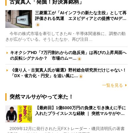
古賀真人「発掘！好決算銘柄」
三菱重工が「AIインフラの新たな主役」として再
評価される気運 エヌビディアとの提携でAIデ…
今年の株式市場を牽引してきたAI・半導体関連株に、調整の動
きが広がっている。そうしたなか、再び注目…
キオクシアHD「7万円割れからの急反発」は再びの上昇局面へ
の反転シグナルか？ 市場のムー…
《億り人・古賀真人氏が厳選》野村総合研究所だけじゃない！
「DX・省力化・円安」を追い風に…
一覧を見る
突然マルサがやって来た！
【最終回】1億6000万円の負債と引き換えに手に
入れたプライスレスな経験 ｜ 突然マルサがや…
2009年12月に発行された元FXトレーダー・磯貝清明氏の著書