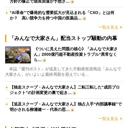
方針の修正で成長加速が予想さ…
“AI革命”で爆発的な需要拡大が見込まれる「CXO」とは何
か？ 高い競争力を持つ中国の医薬品…
一覧を見る
「みんなで大家さん」配当ストップ騒動の内幕
《ついに見えた問題の核心》「みんなで大家さ
ん」2000億円超不動産投資トラブル“異常なく
ら…
本誌『週刊ポスト』が追及してきた不動産投資商品「みんなで
大家さん」がいよいよ最終局面を迎えている…
【独走スクープ・みんなで大家さん】二転三転した“成田プロ
ジェクト”の計画変更の裏で起き…
【追及スクープ・みんなで大家さん】独占入手“内部議事録”で
明かされる柳瀬健一・代表の思…
一覧を見る