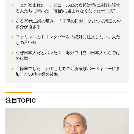
「また盗まれた！」ビニール傘の盗難対策に試行錯誤す
る人たちに聞いた、“劇的に盗まれなくなった一工夫”
ある30代主婦の嘆き 「子供の日傘」ひとつで周囲のお
節介が過ぎる…
ファミレスのドリンクバーを「絶対に注文しない」人た
ちの言い分
なぜ日本人だとバレた？ 海外で目立つ日本人ならでは
の行動
「軽率でした…」住宅街でご近所家族バーベキューに参
加した30代主婦の後悔
注目TOPIC