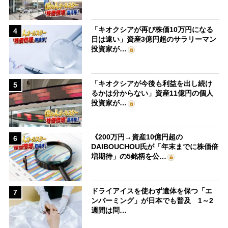
「キオクシアが再び株価10万円になる
4
日は遠い」資産3億円超のサラリーマン
投資家が…
「キオクシアが今後も利益を出し続け
5
るかは分からない」資産11億円の個人
投資家が…
《200万円→資産10億円超の
6
DAIBOUCHOU氏が「年末までに株価倍
増期待」の5銘柄を公…
ドライアイスを使わず遺体を保つ「エ
7
ンバーミング」が日本でも普及 1～2
週間は問…