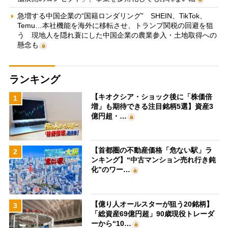
急増する中国企業の“国籍ロンダリング” SHEIN、TikTok、
Temu…本社機能を海外に移転させ、トランプ関税の回避を狙
う 現地人を隠れ蓑にした中国企業の農業参入・土地取得への
懸念も
ランキング
【キオクシア・ショック後に「株価倍
1
増」も期待できる注目銘柄5選】資産3
億円超・…
【首都圏の不動産価格「危ない駅」ラ
2
ンキング】“中古マンション売れ行き鈍
化”のワー…
【億り人オールスターが狙う20銘柄】
3
「総資産69億円超」90歳現役トレーダ
ーから“10…