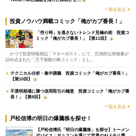
一覧を見る
投資ノウハウ満載コミック「俺がカブ番長！」
「売り時」を逃さないトレンド見極め術 投資コ
ミック「俺がカブ番長！」【第11回】
かつて投資情報雑誌「マネーポスト」にて、圧倒的な情報量が
詰め込まれた「天下無敵の株コミック」とし…
テクニカル分析・集中講義 投資コミック「俺がカブ番長！」
【第10回】
不透明相場に勝つ信用取引の極意 投資コミック「俺がカブ番
長！」【第9回】
一覧を見る
戸松信博の明日の爆騰株を探せ！
【戸松信博氏「明日の爆騰株」を探せ】トーメン
デバイス：サムスンを通じて世界のAIメモリ需