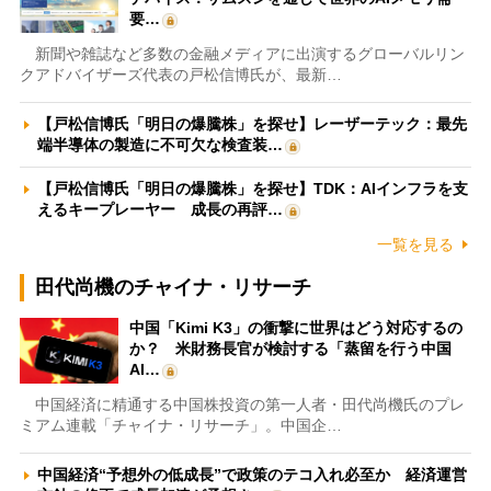
要…
新聞や雑誌など多数の金融メディアに出演するグローバルリン
クアドバイザーズ代表の戸松信博氏が、最新…
【戸松信博氏「明日の爆騰株」を探せ】レーザーテック：最先
端半導体の製造に不可欠な検査装…
【戸松信博氏「明日の爆騰株」を探せ】TDK：AIインフラを支
えるキープレーヤー 成長の再評…
一覧を見る
田代尚機のチャイナ・リサーチ
中国「Kimi K3」の衝撃に世界はどう対応するの
か？ 米財務長官が検討する「蒸留を行う中国
AI…
中国経済に精通する中国株投資の第一人者・田代尚機氏のプレ
ミアム連載「チャイナ・リサーチ」。中国企…
中国経済“予想外の低成長”で政策のテコ入れ必至か 経済運営