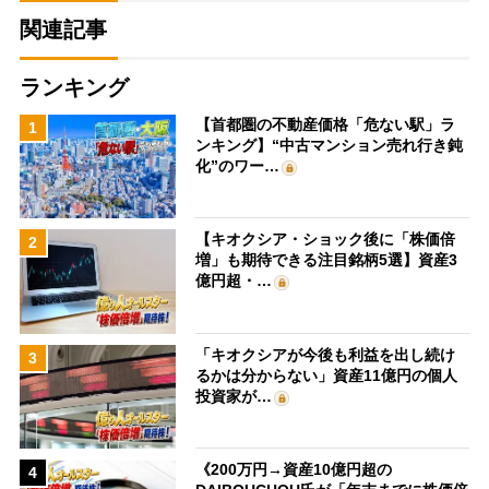
関連記事
ランキング
【首都圏の不動産価格「危ない駅」ラ
1
ンキング】“中古マンション売れ行き鈍
化”のワー…
【キオクシア・ショック後に「株価倍
2
増」も期待できる注目銘柄5選】資産3
億円超・…
「キオクシアが今後も利益を出し続け
3
るかは分からない」資産11億円の個人
投資家が…
《200万円→資産10億円超の
4