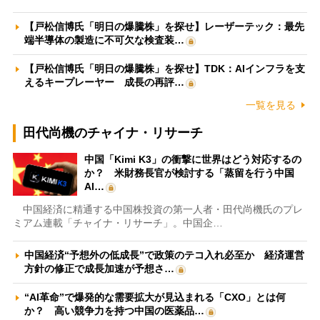
【戸松信博氏「明日の爆騰株」を探せ】レーザーテック：最先
端半導体の製造に不可欠な検査装…
【戸松信博氏「明日の爆騰株」を探せ】TDK：AIインフラを支
えるキープレーヤー 成長の再評…
一覧を見る
田代尚機のチャイナ・リサーチ
中国「Kimi K3」の衝撃に世界はどう対応するの
か？ 米財務長官が検討する「蒸留を行う中国
AI…
中国経済に精通する中国株投資の第一人者・田代尚機氏のプレ
ミアム連載「チャイナ・リサーチ」。中国企…
中国経済“予想外の低成長”で政策のテコ入れ必至か 経済運営
方針の修正で成長加速が予想さ…
“AI革命”で爆発的な需要拡大が見込まれる「CXO」とは何
か？ 高い競争力を持つ中国の医薬品…