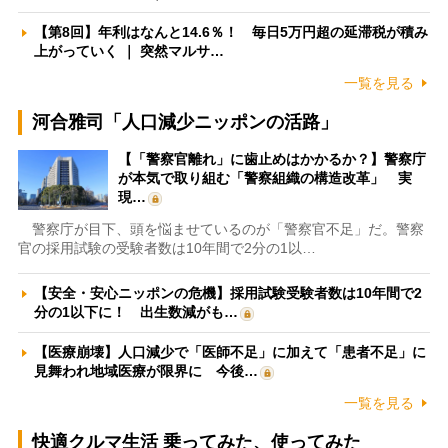
【第8回】年利はなんと14.6％！ 毎日5万円超の延滞税が積み
上がっていく ｜ 突然マルサ…
一覧を見る
河合雅司「人口減少ニッポンの活路」
【「警察官離れ」に歯止めはかかるか？】警察庁
が本気で取り組む「警察組織の構造改革」 実
現…
警察庁が目下、頭を悩ませているのが「警察官不足」だ。警察
官の採用試験の受験者数は10年間で2分の1以…
【安全・安心ニッポンの危機】採用試験受験者数は10年間で2
分の1以下に！ 出生数減がも…
【医療崩壊】人口減少で「医師不足」に加えて「患者不足」に
見舞われ地域医療が限界に 今後…
一覧を見る
快適クルマ生活 乗ってみた、使ってみた