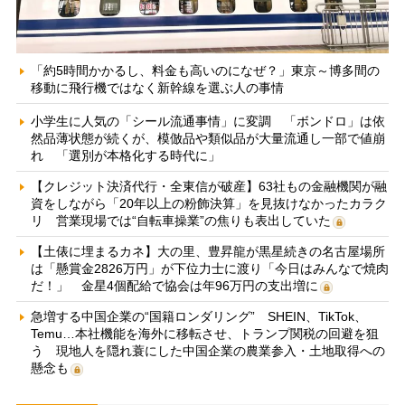
「約5時間かかるし、料金も高いのになぜ？」東京～博多間の
移動に飛行機ではなく新幹線を選ぶ人の事情
小学生に人気の「シール流通事情」に変調 「ボンドロ」は依
然品薄状態が続くが、模倣品や類似品が大量流通し一部で値崩
れ 「選別が本格化する時代に」
【クレジット決済代行・全東信が破産】63社もの金融機関が融
資をしながら「20年以上の粉飾決算」を見抜けなかったカラク
リ 営業現場では“自転車操業”の焦りも表出していた
【土俵に埋まるカネ】大の里、豊昇龍が黒星続きの名古屋場所
は「懸賞金2826万円」が下位力士に渡り「今日はみんなで焼肉
だ！」 金星4個配給で協会は年96万円の支出増に
急増する中国企業の“国籍ロンダリング” SHEIN、TikTok、
Temu…本社機能を海外に移転させ、トランプ関税の回避を狙
う 現地人を隠れ蓑にした中国企業の農業参入・土地取得への
懸念も