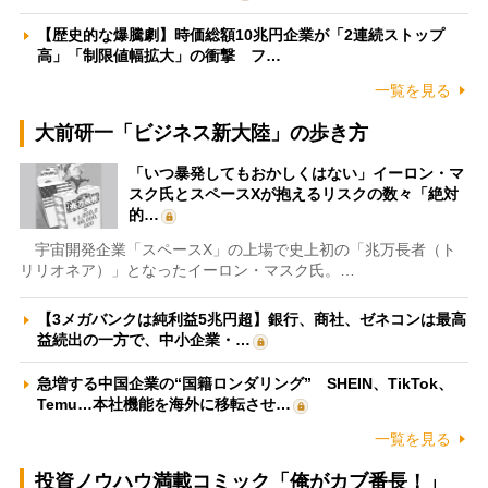
【歴史的な爆騰劇】時価総額10兆円企業が「2連続ストップ
高」「制限値幅拡大」の衝撃 フ…
一覧を見る
大前研一「ビジネス新大陸」の歩き方
「いつ暴発してもおかしくはない」イーロン・マ
スク氏とスペースXが抱えるリスクの数々「絶対
的…
宇宙開発企業「スペースX」の上場で史上初の「兆万長者（ト
リリオネア）」となったイーロン・マスク氏。…
【3メガバンクは純利益5兆円超】銀行、商社、ゼネコンは最高
益続出の一方で、中小企業・…
急増する中国企業の“国籍ロンダリング” SHEIN、TikTok、
Temu…本社機能を海外に移転させ…
一覧を見る
投資ノウハウ満載コミック「俺がカブ番長！」