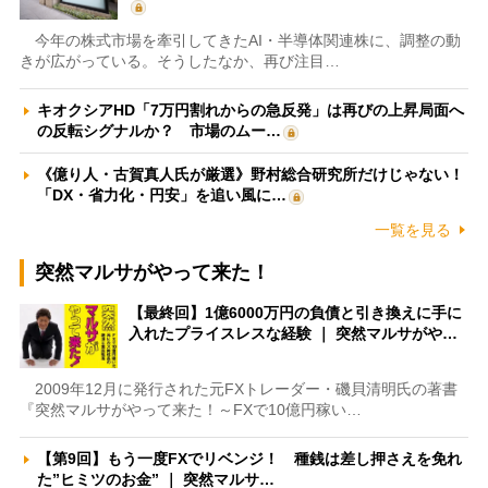
今年の株式市場を牽引してきたAI・半導体関連株に、調整の動
きが広がっている。そうしたなか、再び注目…
キオクシアHD「7万円割れからの急反発」は再びの上昇局面へ
の反転シグナルか？ 市場のムー…
《億り人・古賀真人氏が厳選》野村総合研究所だけじゃない！
「DX・省力化・円安」を追い風に…
一覧を見る
突然マルサがやって来た！
【最終回】1億6000万円の負債と引き換えに手に
入れたプライスレスな経験 ｜ 突然マルサがや…
2009年12月に発行された元FXトレーダー・磯貝清明氏の著書
『突然マルサがやって来た！～FXで10億円稼い…
【第9回】もう一度FXでリベンジ！ 種銭は差し押さえを免れ
た”ヒミツのお金” ｜ 突然マルサ…