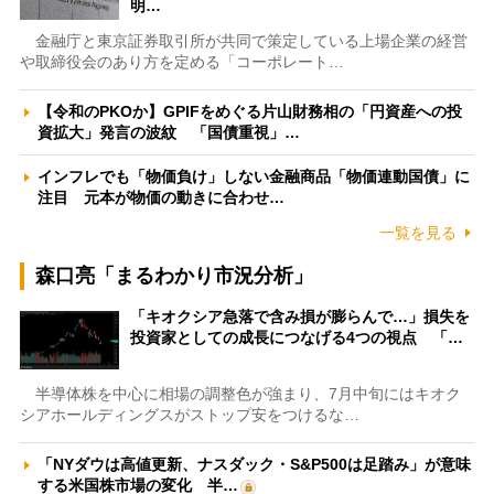
明…
金融庁と東京証券取引所が共同で策定している上場企業の経営
や取締役会のあり方を定める「コーポレート…
【令和のPKOか】GPIFをめぐる片山財務相の「円資産への投
資拡大」発言の波紋 「国債重視」…
インフレでも「物価負け」しない金融商品「物価連動国債」に
注目 元本が物価の動きに合わせ…
一覧を見る
森口亮「まるわかり市況分析」
「キオクシア急落で含み損が膨らんで…」損失を
投資家としての成長につなげる4つの視点 「…
半導体株を中心に相場の調整色が強まり、7月中旬にはキオク
シアホールディングスがストップ安をつけるな…
「NYダウは高値更新、ナスダック・S&P500は足踏み」が意味
する米国株市場の変化 半…