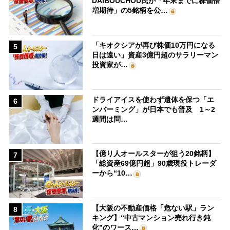
DAIBOUCHOU氏が「年末までに株価倍
増期待」の5銘柄を公…
「キオクシアが再び株価10万円になる
5
日は遠い」資産3億円超のサラリーマン
投資家が…
ドライアイスを使わず遺体を保つ「エ
6
ンバーミング」が日本でも普及 1～2
週間は問…
【億り人オールスターが狙う20銘柄】
7
「総資産69億円超」90歳現役トレーダ
ーから“10…
【大阪の不動産価格「危ない駅」ラン
8
キング】“中古マンション売れ行き鈍
化”のワース…