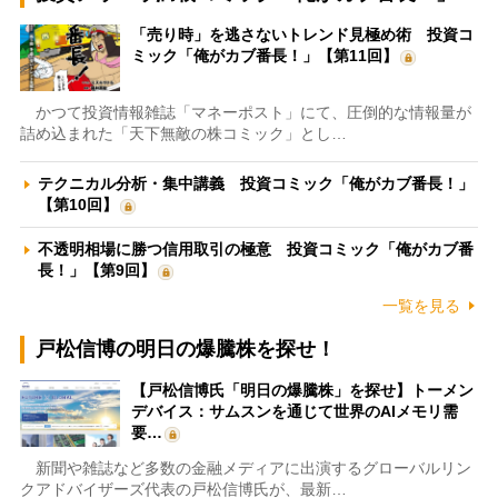
「売り時」を逃さないトレンド見極め術 投資コ
ミック「俺がカブ番長！」【第11回】
かつて投資情報雑誌「マネーポスト」にて、圧倒的な情報量が
詰め込まれた「天下無敵の株コミック」とし…
テクニカル分析・集中講義 投資コミック「俺がカブ番長！」
【第10回】
不透明相場に勝つ信用取引の極意 投資コミック「俺がカブ番
長！」【第9回】
一覧を見る
戸松信博の明日の爆騰株を探せ！
【戸松信博氏「明日の爆騰株」を探せ】トーメン
デバイス：サムスンを通じて世界のAIメモリ需
要…
新聞や雑誌など多数の金融メディアに出演するグローバルリン
クアドバイザーズ代表の戸松信博氏が、最新…