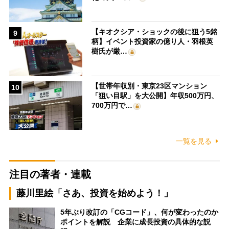
【キオクシア・ショックの後に狙う5銘
9
柄】イベント投資家の億り人・羽根英
樹氏が厳…
【世帯年収別・東京23区マンション
10
「狙い目駅」を大公開】年収500万円、
700万円で…
一覧を見る
注目の著者・連載
藤川里絵「さあ、投資を始めよう！」
5年ぶり改訂の「CGコード」、何が変わったのか
ポイントを解説 企業に成長投資の具体的な説