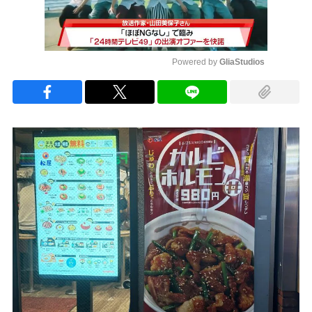
Powered by 
GliaStudios
Mute