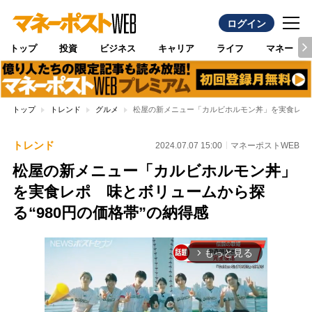
ログイン
トップ
投資
ビジネス
キャリア
ライフ
マネー
トップ
トレンド
グルメ
松屋の新メニュー「カルビホルモン丼」を実食レポ 
トレンド
2024.07.07 15:00
マネーポストWEB
松屋の新メニュー「カルビホルモン丼」
を実食レポ 味とボリュームから探
る“980円の価格帯”の納得感
もっと見る
arrow_forward_ios