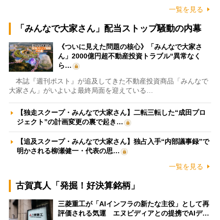
一覧を見る
「みんなで大家さん」配当ストップ騒動の内幕
《ついに見えた問題の核心》「みんなで大家さ
ん」2000億円超不動産投資トラブル“異常なく
ら…
本誌『週刊ポスト』が追及してきた不動産投資商品「みんなで
大家さん」がいよいよ最終局面を迎えている…
【独走スクープ・みんなで大家さん】二転三転した“成田プロ
ジェクト”の計画変更の裏で起き…
【追及スクープ・みんなで大家さん】独占入手“内部議事録”で
明かされる柳瀬健一・代表の思…
一覧を見る
古賀真人「発掘！好決算銘柄」
三菱重工が「AIインフラの新たな主役」として再
評価される気運 エヌビディアとの提携でAIデ…