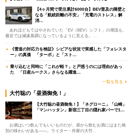
【4ヶ月間で受注累計6000台】BEV普及の障壁と
なる「航続距離の不安」「充電のストレス」解
消…
あれほどもてはやされていた「EV（BEV）シフト」の潮流も、
最近では減速基調になっているように見える。…
《雪道の対応力を検証》シビアな状況で実感した「フォレスタ
ー」の真価 「ターボ」と「スト…
乗り込むと同時に「これが軽？」と戸惑うのには理由があっ
た 「日産ルークス」さらなる躍進…
一覧を見る
大竹聡の「昼酒御免！」
【大竹聡の昼酒御免！】「ネグローニ」「山崎」
「マンハッタン」新宿三丁目の隠れ家バーで1…
お酒はいつ飲んでもいいものだが、昼から飲むお酒にはまた格
別の味わいがある――。ライター・作家の大竹…