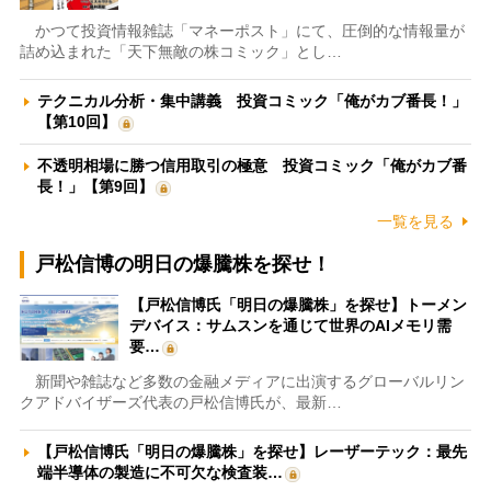
かつて投資情報雑誌「マネーポスト」にて、圧倒的な情報量が
詰め込まれた「天下無敵の株コミック」とし…
テクニカル分析・集中講義 投資コミック「俺がカブ番長！」
【第10回】
不透明相場に勝つ信用取引の極意 投資コミック「俺がカブ番
長！」【第9回】
一覧を見る
戸松信博の明日の爆騰株を探せ！
【戸松信博氏「明日の爆騰株」を探せ】トーメン
デバイス：サムスンを通じて世界のAIメモリ需
要…
新聞や雑誌など多数の金融メディアに出演するグローバルリン
クアドバイザーズ代表の戸松信博氏が、最新…
【戸松信博氏「明日の爆騰株」を探せ】レーザーテック：最先
端半導体の製造に不可欠な検査装…