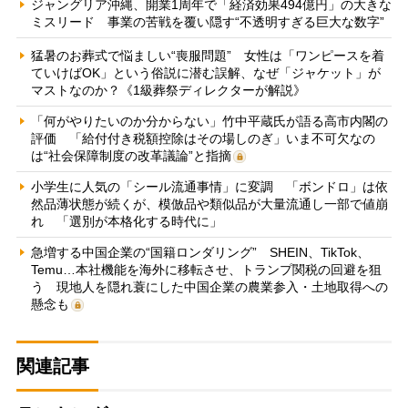
ジャングリア沖縄、開業1周年で「経済効果494億円」の大きな
ミスリード 事業の苦戦を覆い隠す“不透明すぎる巨大な数字”
猛暑のお葬式で悩ましい“喪服問題” 女性は「ワンピースを着
ていけばOK」という俗説に潜む誤解、なぜ「ジャケット」が
マストなのか？《1級葬祭ディレクターが解説》
「何がやりたいのか分からない」竹中平蔵氏が語る高市内閣の
評価 「給付付き税額控除はその場しのぎ」いま不可欠なの
は“社会保障制度の改革議論”と指摘
小学生に人気の「シール流通事情」に変調 「ボンドロ」は依
然品薄状態が続くが、模倣品や類似品が大量流通し一部で値崩
れ 「選別が本格化する時代に」
急増する中国企業の“国籍ロンダリング” SHEIN、TikTok、
Temu…本社機能を海外に移転させ、トランプ関税の回避を狙
う 現地人を隠れ蓑にした中国企業の農業参入・土地取得への
懸念も
関連記事