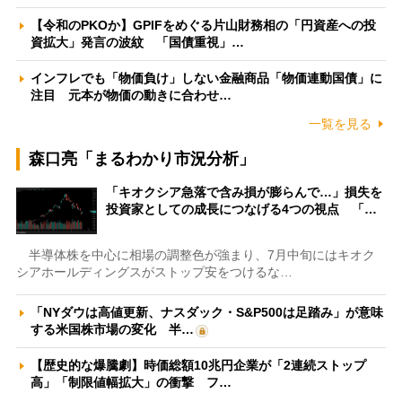
【令和のPKOか】GPIFをめぐる片山財務相の「円資産への投
資拡大」発言の波紋 「国債重視」…
インフレでも「物価負け」しない金融商品「物価連動国債」に
注目 元本が物価の動きに合わせ…
一覧を見る
森口亮「まるわかり市況分析」
「キオクシア急落で含み損が膨らんで…」損失を
投資家としての成長につなげる4つの視点 「…
半導体株を中心に相場の調整色が強まり、7月中旬にはキオク
シアホールディングスがストップ安をつけるな…
「NYダウは高値更新、ナスダック・S&P500は足踏み」が意味
する米国株市場の変化 半…
【歴史的な爆騰劇】時価総額10兆円企業が「2連続ストップ
高」「制限値幅拡大」の衝撃 フ…