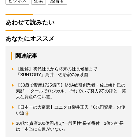
ビジネス
企業
経営者
あわせて読みたい
あなたにオススメ
関連記事
【図解】初代社長から将来の社長候補まで
「SUNTORY」鳥井・佐治家の家系図
【33歳で資産1725億円】M&A総研創業者・佐上峻作氏の
素顔 “クールでロジカル。それでいて努力家”の評と「莫
大な資産の使い道」
【日本一の大富豪】ユニクロ柳井正氏「6兆円資産」の使
い道
30代で資産100億円超え“一般男性”長者番付 1位の社長
は「本当に友達がいない」