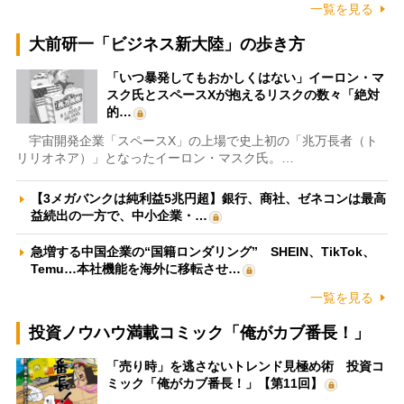
一覧を見る
大前研一「ビジネス新大陸」の歩き方
「いつ暴発してもおかしくはない」イーロン・マ
スク氏とスペースXが抱えるリスクの数々「絶対
的…
宇宙開発企業「スペースX」の上場で史上初の「兆万長者（ト
リリオネア）」となったイーロン・マスク氏。…
【3メガバンクは純利益5兆円超】銀行、商社、ゼネコンは最高
益続出の一方で、中小企業・…
急増する中国企業の“国籍ロンダリング” SHEIN、TikTok、
Temu…本社機能を海外に移転させ…
一覧を見る
投資ノウハウ満載コミック「俺がカブ番長！」
「売り時」を逃さないトレンド見極め術 投資コ
ミック「俺がカブ番長！」【第11回】