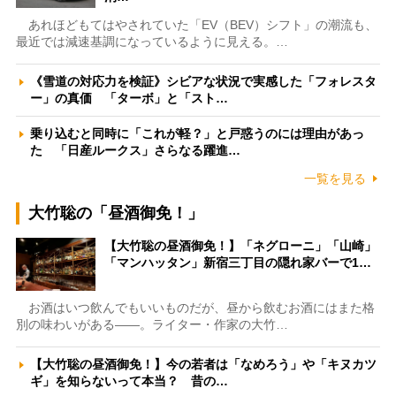
あれほどもてはやされていた「EV（BEV）シフト」の潮流も、
最近では減速基調になっているように見える。…
《雪道の対応力を検証》シビアな状況で実感した「フォレスタ
ー」の真価 「ターボ」と「スト…
乗り込むと同時に「これが軽？」と戸惑うのには理由があっ
た 「日産ルークス」さらなる躍進…
一覧を見る
大竹聡の「昼酒御免！」
【大竹聡の昼酒御免！】「ネグローニ」「山崎」
「マンハッタン」新宿三丁目の隠れ家バーで1…
お酒はいつ飲んでもいいものだが、昼から飲むお酒にはまた格
別の味わいがある――。ライター・作家の大竹…
【大竹聡の昼酒御免！】今の若者は「なめろう」や「キヌカツ
ギ」を知らないって本当？ 昔の…