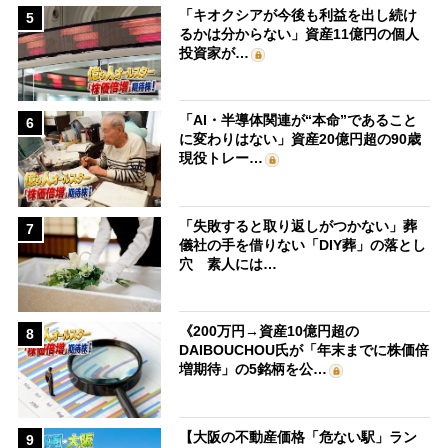
「キオクシアが今後も利益を出し続け
5
るかは分からない」資産11億円の個人
投資家が…
「AI・半導体関連が“本命”であること
6
に変わりはない」資産20億円超の90歳
現役トレー…
「失敗すると取り返しがつかない」葬
7
儀社の手を借りない「DIY葬」の落とし
穴 素人には…
《200万円→資産10億円超の
8
DAIBOUCHOU氏が「年末までに株価倍
増期待」の5銘柄を公…
【大阪の不動産価格「危ない駅」ラン
9