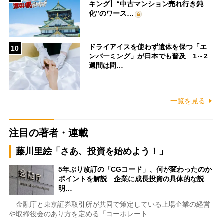
キング】“中古マンション売れ行き鈍
化”のワース…
ドライアイスを使わず遺体を保つ「エ
10
ンバーミング」が日本でも普及 1～2
週間は問…
一覧を見る
注目の著者・連載
藤川里絵「さあ、投資を始めよう！」
5年ぶり改訂の「CGコード」、何が変わったのか
ポイントを解説 企業に成長投資の具体的な説
明…
金融庁と東京証券取引所が共同で策定している上場企業の経営
や取締役会のあり方を定める「コーポレート…