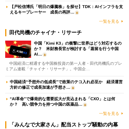
【戸松信博氏「明日の爆騰株」を探せ】TDK：AIインフラを支
えるキープレーヤー 成長の再評…
一覧を見る
田代尚機のチャイナ・リサーチ
中国「Kimi K3」の衝撃に世界はどう対応するの
か？ 米財務長官が検討する「蒸留を行う中国
AI…
中国経済に精通する中国株投資の第一人者・田代尚機氏のプレ
ミアム連載「チャイナ・リサーチ」。中国企…
中国経済“予想外の低成長”で政策のテコ入れ必至か 経済運営
方針の修正で成長加速が予想さ…
“AI革命”で爆発的な需要拡大が見込まれる「CXO」とは何
か？ 高い競争力を持つ中国の医薬品…
一覧を見る
「みんなで大家さん」配当ストップ騒動の内幕