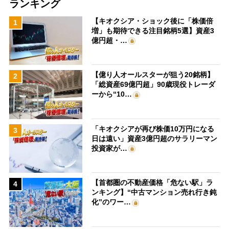
ランキング
【キオクシア・ショック後に「株価倍
1
増」も期待できる注目銘柄5選】資産3
億円超・…
【億り人オールスターが狙う20銘柄】
2
「総資産69億円超」90歳現役トレーダ
ーから“10…
「キオクシアが再び株価10万円になる
3
日は遠い」資産3億円超のサラリーマン
投資家が…
【首都圏の不動産価格「危ない駅」ラ
4
ンキング】“中古マンション売れ行き鈍
化”のワー…