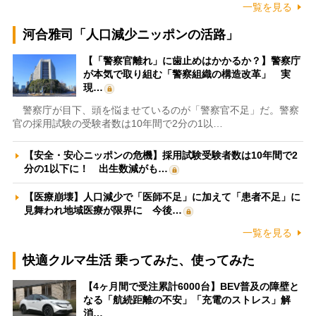
一覧を見る
河合雅司「人口減少ニッポンの活路」
【「警察官離れ」に歯止めはかかるか？】警察庁
が本気で取り組む「警察組織の構造改革」 実
現…
警察庁が目下、頭を悩ませているのが「警察官不足」だ。警察
官の採用試験の受験者数は10年間で2分の1以…
【安全・安心ニッポンの危機】採用試験受験者数は10年間で2
分の1以下に！ 出生数減がも…
【医療崩壊】人口減少で「医師不足」に加えて「患者不足」に
見舞われ地域医療が限界に 今後…
一覧を見る
快適クルマ生活 乗ってみた、使ってみた
【4ヶ月間で受注累計6000台】BEV普及の障壁と
なる「航続距離の不安」「充電のストレス」解
消…