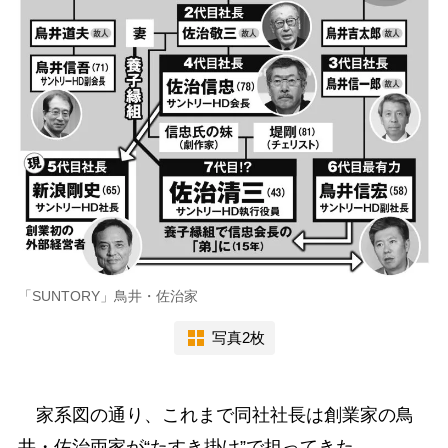
「SUNTORY」鳥井・佐治家
写真2枚
家系図の通り、これまで同社社長は創業家の鳥
井・佐治両家が“たすき掛け”で担ってきた。