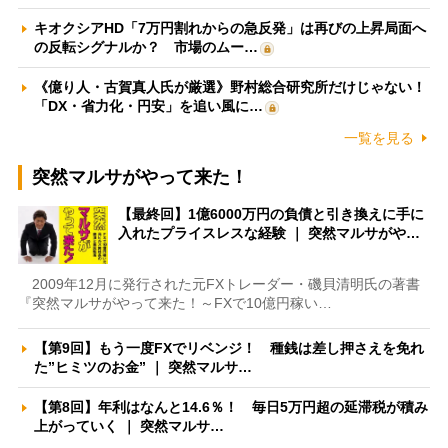
キオクシアHD「7万円割れからの急反発」は再びの上昇局面へ
の反転シグナルか？ 市場のムー…
《億り人・古賀真人氏が厳選》野村総合研究所だけじゃない！
「DX・省力化・円安」を追い風に…
一覧を見る
突然マルサがやって来た！
【最終回】1億6000万円の負債と引き換えに手に
入れたプライスレスな経験 ｜ 突然マルサがや…
2009年12月に発行された元FXトレーダー・磯貝清明氏の著書
『突然マルサがやって来た！～FXで10億円稼い…
【第9回】もう一度FXでリベンジ！ 種銭は差し押さえを免れ
た”ヒミツのお金” ｜ 突然マルサ…
【第8回】年利はなんと14.6％！ 毎日5万円超の延滞税が積み
上がっていく ｜ 突然マルサ…