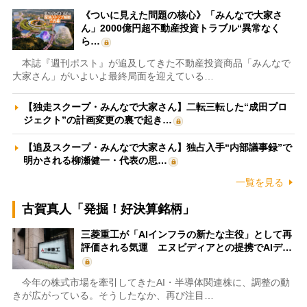
《ついに見えた問題の核心》「みんなで大家さ
ん」2000億円超不動産投資トラブル“異常なく
ら…
本誌『週刊ポスト』が追及してきた不動産投資商品「みんなで
大家さん」がいよいよ最終局面を迎えている…
【独走スクープ・みんなで大家さん】二転三転した“成田プロ
ジェクト”の計画変更の裏で起き…
【追及スクープ・みんなで大家さん】独占入手“内部議事録”で
明かされる柳瀬健一・代表の思…
一覧を見る
古賀真人「発掘！好決算銘柄」
三菱重工が「AIインフラの新たな主役」として再
評価される気運 エヌビディアとの提携でAIデ…
今年の株式市場を牽引してきたAI・半導体関連株に、調整の動
きが広がっている。そうしたなか、再び注目…