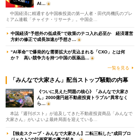
AI…
中国経済に精通する中国株投資の第一人者・田代尚機氏のプレ
ミアム連載「チャイナ・リサーチ」。中国企…
中国経済“予想外の低成長”で政策のテコ入れ必至か 経済運営
方針の修正で成長加速が予想さ…
“AI革命”で爆発的な需要拡大が見込まれる「CXO」とは何
か？ 高い競争力を持つ中国の医薬品…
一覧を見る
「みんなで大家さん」配当ストップ騒動の内幕
《ついに見えた問題の核心》「みんなで大家さ
ん」2000億円超不動産投資トラブル“異常なく
ら…
本誌『週刊ポスト』が追及してきた不動産投資商品「みんなで
大家さん」がいよいよ最終局面を迎えている…
【独走スクープ・みんなで大家さん】二転三転した“成田プロ
ジェクト”の計画変更の裏で起き…