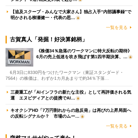
【追及スクープ・みんなで大家さん】独占入手“内部議事録”で
明かされる柳瀬健一・代表の思…
一覧を見る
古賀真人「発掘！好決算銘柄」
《株価34％急落のワークマンに特大反転の期待》
6月の売上低迷を吹き飛ばす第1四半期決算、…
6月3日に8330円をつけたワークマン（東証スタンダード・
7564）の株価は、わずか1カ月あまりで約34％下落…
三菱重工が「AIインフラの新たな主役」として再評価される気
運 エヌビディアとの提携でAI…
キオクシアHD「7万円割れからの急反発」は再びの上昇局面へ
の反転シグナルか？ 市場のムー…
一覧を見る
突然マルサがやって来た！