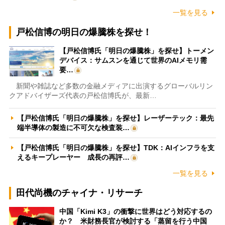
一覧を見る
戸松信博の明日の爆騰株を探せ！
【戸松信博氏「明日の爆騰株」を探せ】トーメン
デバイス：サムスンを通じて世界のAIメモリ需
要…
新聞や雑誌など多数の金融メディアに出演するグローバルリン
クアドバイザーズ代表の戸松信博氏が、最新…
【戸松信博氏「明日の爆騰株」を探せ】レーザーテック：最先
端半導体の製造に不可欠な検査装…
【戸松信博氏「明日の爆騰株」を探せ】TDK：AIインフラを支
えるキープレーヤー 成長の再評…
一覧を見る
田代尚機のチャイナ・リサーチ
中国「Kimi K3」の衝撃に世界はどう対応するの
か？ 米財務長官が検討する「蒸留を行う中国