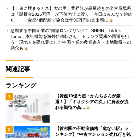
【土俵に埋まるカネ】大の里、豊昇龍が黒星続きの名古屋場所
は「懸賞金2826万円」が下位力士に渡り「今日はみんなで焼肉
だ！」 金星4個配給で協会は年96万円の支出増に
急増する中国企業の“国籍ロンダリング” SHEIN、TikTok、
Temu…本社機能を海外に移転させ、トランプ関税の回避を狙
う 現地人を隠れ蓑にした中国企業の農業参入・土地取得への
懸念も
関連記事
ランキング
【資産10億円超・かんちさんが厳
1
選！】「キオクシアの次」に資金が流
れる期待の高…
【首都圏の不動産価格「危ない駅」ラ
2
ンキング】“中古マンション売れ行き鈍