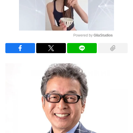
Powered by 
GliaStudios
Mute