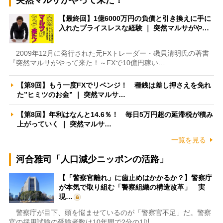
【最終回】1億6000万円の負債と引き換えに手に
入れたプライスレスな経験 ｜ 突然マルサがや…
2009年12月に発行された元FXトレーダー・磯貝清明氏の著書
『突然マルサがやって来た！～FXで10億円稼い…
【第9回】もう一度FXでリベンジ！ 種銭は差し押さえを免れ
た”ヒミツのお金” ｜ 突然マルサ…
【第8回】年利はなんと14.6％！ 毎日5万円超の延滞税が積み
上がっていく ｜ 突然マルサ…
一覧を見る
河合雅司「人口減少ニッポンの活路」
【「警察官離れ」に歯止めはかかるか？】警察庁
が本気で取り組む「警察組織の構造改革」 実
現…
警察庁が目下、頭を悩ませているのが「警察官不足」だ。警察
官の採用試験の受験者数は10年間で2分の1以…