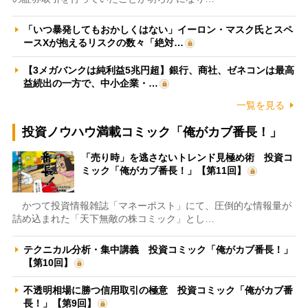
「いつ暴発してもおかしくはない」イーロン・マスク氏とスペ
ースXが抱えるリスクの数々「絶対…
【3メガバンクは純利益5兆円超】銀行、商社、ゼネコンは最高
益続出の一方で、中小企業・…
一覧を見る
投資ノウハウ満載コミック「俺がカブ番長！」
「売り時」を逃さないトレンド見極め術 投資コ
ミック「俺がカブ番長！」【第11回】
かつて投資情報雑誌「マネーポスト」にて、圧倒的な情報量が
詰め込まれた「天下無敵の株コミック」とし…
テクニカル分析・集中講義 投資コミック「俺がカブ番長！」
【第10回】
不透明相場に勝つ信用取引の極意 投資コミック「俺がカブ番
長！」【第9回】