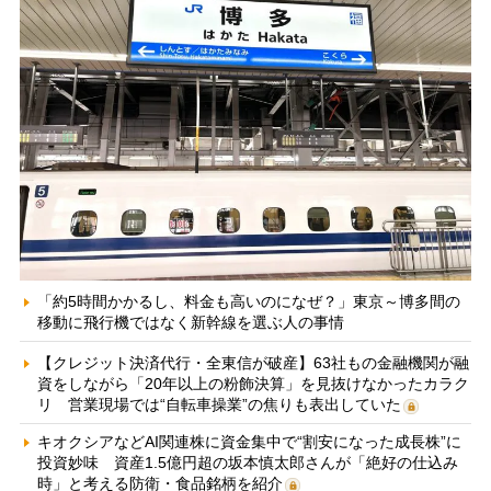
「約5時間かかるし、料金も高いのになぜ？」東京～博多間の
移動に飛行機ではなく新幹線を選ぶ人の事情
【クレジット決済代行・全東信が破産】63社もの金融機関が融
資をしながら「20年以上の粉飾決算」を見抜けなかったカラク
リ 営業現場では“自転車操業”の焦りも表出していた
キオクシアなどAI関連株に資金集中で“割安になった成長株”に
投資妙味 資産1.5億円超の坂本慎太郎さんが「絶好の仕込み
時」と考える防衛・食品銘柄を紹介