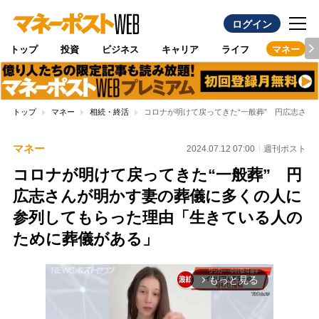
ログイン
トップ
投資
ビジネス
キャリア
ライフ
マネー
トップ
マネー
相続・終活
コロナが明けて戻ってきた“一般葬” 円広志さ
マネー
2024.07.12 07:00
週刊ポスト
コロナが明けて戻ってきた“一般葬” 円
広志さんが明かす妻の葬儀に多くの人に
参列してもらった理由「生きている人の
ために葬儀がある」
もっと見る
arrow_forward_ios