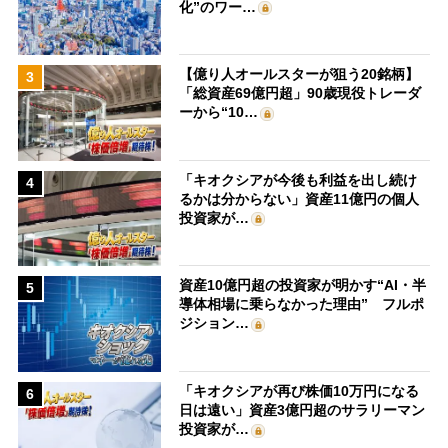
化”のワー…
【億り人オールスターが狙う20銘柄】
3
「総資産69億円超」90歳現役トレーダ
ーから“10…
「キオクシアが今後も利益を出し続け
4
るかは分からない」資産11億円の個人
投資家が…
資産10億円超の投資家が明かす“AI・半
5
導体相場に乗らなかった理由” フルポ
ジション…
「キオクシアが再び株価10万円になる
6
日は遠い」資産3億円超のサラリーマン
投資家が…