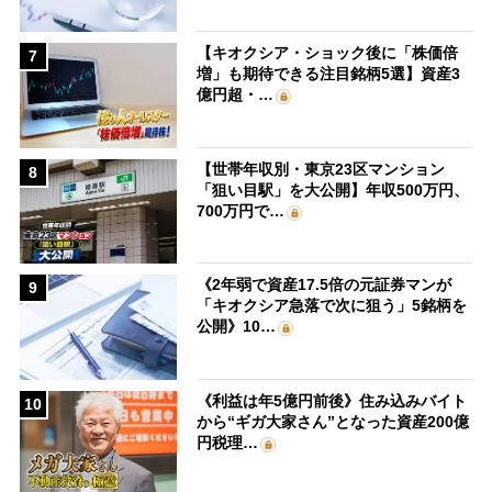
【キオクシア・ショック後に「株価倍
7
増」も期待できる注目銘柄5選】資産3
億円超・…
【世帯年収別・東京23区マンション
8
「狙い目駅」を大公開】年収500万円、
700万円で…
《2年弱で資産17.5倍の元証券マンが
9
「キオクシア急落で次に狙う」5銘柄を
公開》10…
《利益は年5億円前後》住み込みバイト
10
から“ギガ大家さん”となった資産200億
円税理…