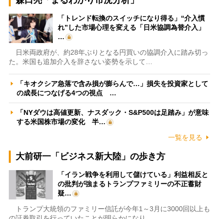
「トレンド転換のスイッチになり得る」“介入慣
れ”した市場心理を変える「日米協調為替介入」
…
日米両政府が、約28年ぶりとなる円買いの協調介入に踏み切っ
た。米国も追加介入を辞さない姿勢を示して…
「キオクシア急落で含み損が膨らんで…」損失を投資家として
の成長につなげる4つの視点 …
「NYダウは高値更新、ナスダック・S&P500は足踏み」が意味
する米国株市場の変化 半…
一覧を見る
大前研一「ビジネス新大陸」の歩き方
「イラン戦争を利用して儲けている」利益相反と
の批判が強まるトランプファミリーの不正蓄財
疑…
トランプ大統領のファミリー信託が今年1～3月に3000回以上も
の証券取引を行っていたことが明らかになり…