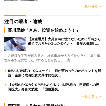
一覧を見る
注目の著者・連載
藤川里絵「さあ、投資を始めよう！」
【資産運用】大災害時に慌てないために平時から
備えておきたい3つのポイント「資産の棚卸し…
大規模な災害が起きると、株式市場が大きく動いたり、取引環
境が不安定になったりすることがある。一方…
5年ぶり改訂の「CGコード」、何が変わったのかポイントを解
説 企業に成長投資の具体的な説…
【令和のPKOか】GPIFをめぐる片山財務相の「円資産への投
資拡大」発言の波紋 「国債重視」…
一覧を見る
森口亮「まるわかり市況分析」