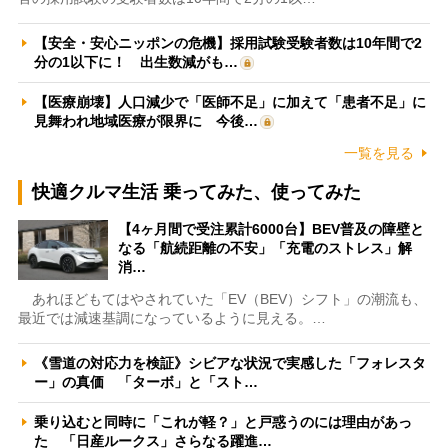
【安全・安心ニッポンの危機】採用試験受験者数は10年間で2
分の1以下に！ 出生数減がも…
【医療崩壊】人口減少で「医師不足」に加えて「患者不足」に
見舞われ地域医療が限界に 今後…
一覧を見る
快適クルマ生活 乗ってみた、使ってみた
【4ヶ月間で受注累計6000台】BEV普及の障壁と
なる「航続距離の不安」「充電のストレス」解
消…
あれほどもてはやされていた「EV（BEV）シフト」の潮流も、
最近では減速基調になっているように見える。…
《雪道の対応力を検証》シビアな状況で実感した「フォレスタ
ー」の真価 「ターボ」と「スト…
乗り込むと同時に「これが軽？」と戸惑うのには理由があっ
た 「日産ルークス」さらなる躍進…